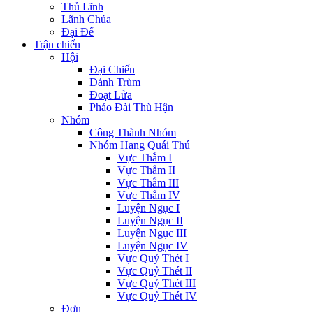
Thủ Lĩnh
Lãnh Chúa
Đại Đế
Trận chiến
Hội
Đại Chiến
Đánh Trùm
Đoạt Lửa
Pháo Đài Thù Hận
Nhóm
Công Thành Nhóm
Nhóm Hang Quái Thú
Vực Thẳm I
Vực Thẳm II
Vực Thẳm III
Vực Thẳm IV
Luyện Ngục I
Luyện Ngục II
Luyện Ngục III
Luyện Ngục IV
Vực Quỷ Thét I
Vực Quỷ Thét II
Vực Quỷ Thét III
Vực Quỷ Thét IV
Đơn