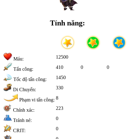
Tính năng:
12500
Máu:
410
0
0
Tấn công:
1450
Tốc độ tấn công:
330
Di Chuyển:
8
Phạm vi tấn công:
223
Chính xác:
0
Tránh né:
0
CRIT:
0