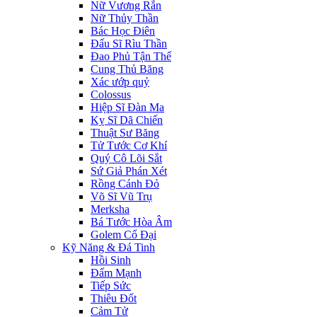
Nữ Vương Rắn
Nữ Thủy Thần
Bác Học Điên
Đấu Sĩ Rìu Thần
Đao Phủ Tận Thế
Cung Thủ Băng
Xác ướp quỷ
Colossus
Hiệp Sĩ Đàn Ma
Kỵ Sĩ Dã Chiến
Thuật Sư Băng
Tử Tước Cơ Khí
Quý Cô Lõi Sắt
Sứ Giả Phán Xét
Rồng Cánh Đỏ
Võ Sĩ Vũ Trụ
Merksha
Bá Tước Hòa Âm
Golem Cổ Đại
Kỹ Năng & Đá Tinh
Hồi Sinh
Đấm Mạnh
Tiếp Sức
Thiêu Đốt
Cảm Tử