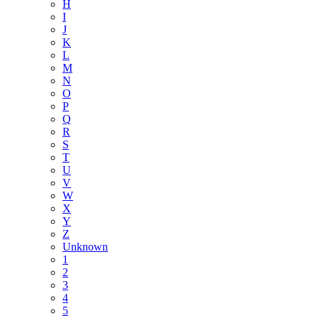
H
I
J
K
L
M
N
O
P
Q
R
S
T
U
V
W
X
Y
Z
Unknown
1
2
3
4
5