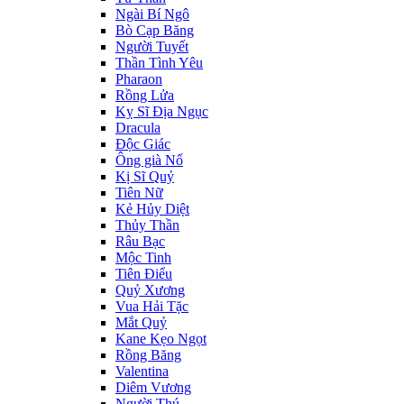
Ngài Bí Ngô
Bò Cạp Băng
Người Tuyết
Thần Tình Yêu
Pharaon
Rồng Lửa
Kỵ Sĩ Địa Ngục
Dracula
Độc Giác
Ông già Nổ
Kị Sĩ Quỷ
Tiên Nữ
Kẻ Hủy Diệt
Thủy Thần
Râu Bạc
Mộc Tinh
Tiên Điểu
Quỷ Xương
Vua Hải Tặc
Mắt Quỷ
Kane Kẹo Ngọt
Rồng Băng
Valentina
Diêm Vương
Người Thú