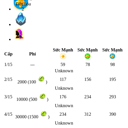
Sức Mạnh
Sức Mạnh
Sức Mạnh
Cấp
Phí
1/15
---
59
78
98
Unknown
2/15
117
156
195
2000 (100
)
Unknown
3/15
176
234
293
10000 (500
)
Unknown
4/15
234
312
390
30000 (1500
)
Unknown