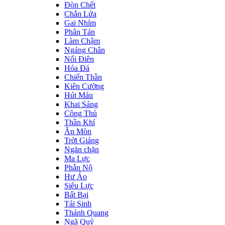
Đòn Chết
Chắn Lửa
Gai Nhím
Phân Tán
Làm Chậm
Ngáng Chân
Nổi Điên
Hóa Đá
Chiến Thần
Kiên Cường
Hút Máu
Khai Sáng
Công Thủ
Thần Khí
Ăn Mòn
Trời Giáng
Ngăn chặn
Ma Lực
Phẫn Nộ
Hư Ảo
Siêu Lực
Bất Bại
Tái Sinh
Thánh Quang
Ngã Quỷ