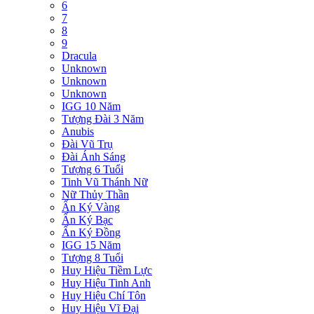
6
7
8
9
Dracula
Unknown
Unknown
Unknown
IGG 10 Năm
Tượng Đài 3 Năm
Anubis
Đài Vũ Trụ
Đài Ánh Sáng
Tượng 6 Tuổi
Tinh Vũ Thánh Nữ
Nữ Thủy Thần
Ấn Ký Vàng
Ấn Ký Bạc
Ấn Ký Đồng
IGG 15 Năm
Tượng 8 Tuổi
Huy Hiệu Tiềm Lực
Huy Hiệu Tinh Anh
Huy Hiệu Chí Tôn
Huy Hiệu Vĩ Đại