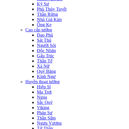
Kỹ Sư
Phù Thủy Tuyết
Thần Rừng
Nhà Giả Kim
Ông Kẹ
Cao cấp tướng
Đao Phủ
Sát Thủ
Người Sói
Độc Nhãn
Gấu Trúc
Thần Tế
Xà Nữ
Quỷ Băng
Kình Ngư
Huyền thoại tướng
Hiệp Sĩ
Ma Trơi
Ninja
Sắc Quỷ
Viking
Pháp Sư
Thần Sấm
Ngưu Vương
Tử Thần