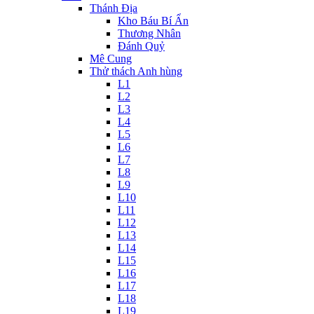
Thánh Địa
Kho Báu Bí Ẩn
Thương Nhân
Đánh Quỷ
Mê Cung
Thử thách Anh hùng
L1
L2
L3
L4
L5
L6
L7
L8
L9
L10
L11
L12
L13
L14
L15
L16
L17
L18
L19