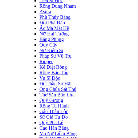
Tiến Sĩ Độc
Rồng Dung Nham
Asura
Phù Thủy Băng
Đội Phá Đảo
Ác Ma Mặt Hề
Nữ Hải Tướng
Băng Phụng
Quỷ Cây
Nữ Kiếm Sĩ
Pháp Sư Vũ Trụ
Ripper
Kẻ Diệt Rồng
Rồng Bão Táp
Vu Sĩ Độc
Đế Thần Sợ Hãi
Ong Chúa Sát Thủ
Thợ Săn Bão Lửa
Quỷ Gương
Rồng Tu Hành
Gấu Thần Tộc
Sứ Giả Tự Do
Quỷ Pha Lê
Cáo Hàn Băng
Ma Nữ Liềm Băng