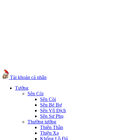
Tài khoản cá nhân
Tướng
Sên Còi
Sên Còi
Sên Bé Bự
Sên Vô Địch
Sên Sư Phụ
Thường tướng
Thiên Thần
Thiện Xạ
Khổng Lồ Đá