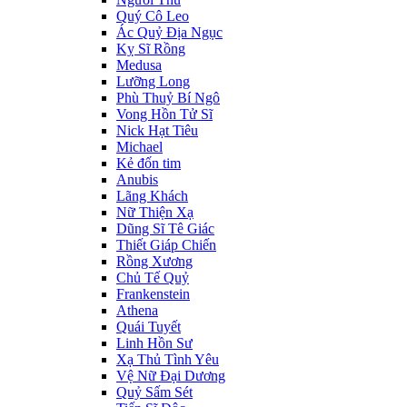
Quý Cô Leo
Ác Quỷ Địa Ngục
Kỵ Sĩ Rồng
Medusa
Lưỡng Long
Phù Thuỷ Bí Ngô
Vong Hồn Tử Sĩ
Nick Hạt Tiêu
Michael
Kẻ đốn tim
Anubis
Lãng Khách
Nữ Thiện Xạ
Dũng Sĩ Tê Giác
Thiết Giáp Chiến
Rồng Xương
Chủ Tế Quỷ
Frankenstein
Athena
Quái Tuyết
Linh Hồn Sư
Xạ Thủ Tình Yêu
Vệ Nữ Đại Dương
Quỷ Sấm Sét