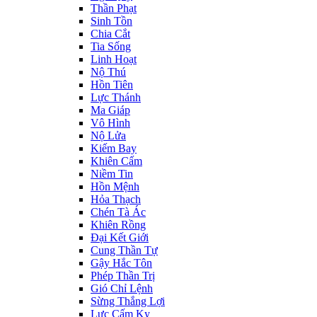
Thần Phạt
Sinh Tồn
Chia Cắt
Tia Sống
Linh Hoạt
Nộ Thú
Hồn Tiên
Lực Thánh
Ma Giáp
Vô Hình
Nộ Lửa
Kiếm Bay
Khiên Cấm
Niềm Tin
Hồn Mệnh
Hỏa Thạch
Chén Tà Ác
Khiên Rồng
Đại Kết Giới
Cung Thần Tự
Gậy Hắc Tôn
Phép Thần Trị
Gió Chỉ Lệnh
Sừng Thắng Lợi
Lực Cấm Kỵ