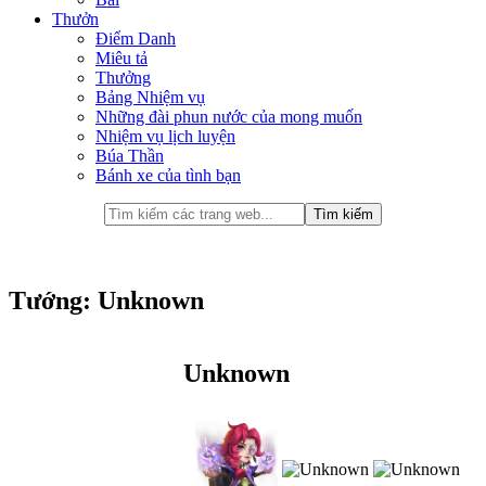
Thưởn
Điểm Danh
Miêu tả
Thưởng
Bảng Nhiệm vụ
Những đài phun nước của mong muốn
Nhiệm vụ lịch luyện
Búa Thần
Bánh xe của tình bạn
Tướng: Unknown
Unknown