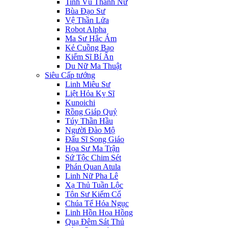
Tinh Vũ Thánh Nữ
Bùa Đạo Sư
Vệ Thần Lửa
Robot Alpha
Ma Sư Hắc Ám
Kẻ Cuồng Bạo
Kiếm Sĩ Bí Ẩn
Du Nữ Ma Thuật
Siêu Cấp tướng
Linh Miêu Sư
Liệt Hỏa Kỵ Sĩ
Kunoichi
Rồng Giáp Quỷ
Túy Thần Hầu
Người Đào Mộ
Đấu Sĩ Song Giáo
Họa Sư Ma Trận
Sứ Tộc Chim Sét
Phán Quan Atula
Linh Nữ Pha Lê
Xạ Thủ Tuần Lộc
Tôn Sư Kiếm Cổ
Chúa Tể Hỏa Ngục
Linh Hồn Hoa Hồng
Quạ Đêm Sát Thủ