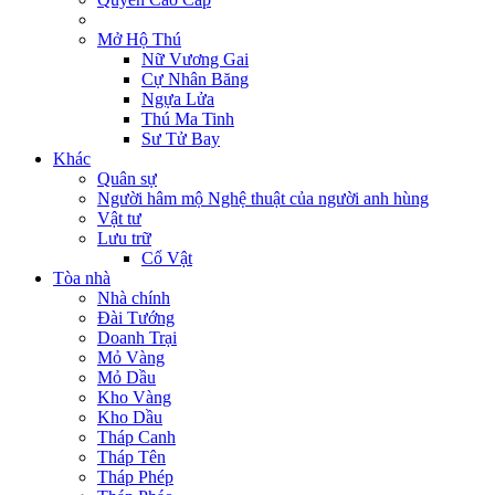
Mở Hộ Thú
Nữ Vương Gai
Cự Nhân Băng
Ngựa Lửa
Thú Ma Tinh
Sư Tử Bay
Khác
Quân sự
Người hâm mộ Nghệ thuật của người anh hùng
Vật tư
Lưu trữ
Cổ Vật
Tòa nhà
Nhà chính
Đài Tướng
Doanh Trại
Mỏ Vàng
Mỏ Dầu
Kho Vàng
Kho Dầu
Tháp Canh
Tháp Tên
Tháp Phép