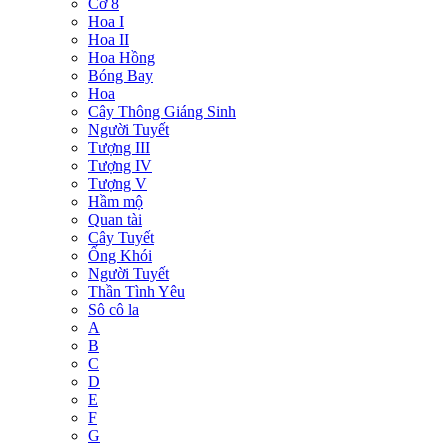
Cờ 8
Hoa I
Hoa II
Hoa Hồng
Bóng Bay
Hoa
Cây Thông Giáng Sinh
Người Tuyết
Tượng III
Tượng IV
Tượng V
Hầm mộ
Quan tài
Cây Tuyết
Ống Khói
Người Tuyết
Thần Tình Yêu
Sô cô la
A
B
C
D
E
F
G