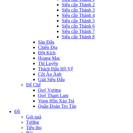
Siêu cấp Thành 2
Siêu cấp Thành 3
Siêu cấp Thành 4
Siêu cấp Thành 5
Siêu cấp Thành 6
Siêu cấp Thành 7
Siêu cấp Thành 8
Sàn Đấu
Chiến Địa
Đột Kích
Hoang Mạc
Thí Luyện
Thách Đấu Hộ Vệ
Cõi Ảo Ảnh
Giải Siêu Đấu
Đế Chế
Quỷ Vương
Quỷ Tham Lam
Vong Hồn Xảo Trá
Quân Đoàn Tro Tàn
Đồ
Gói quà
Tướng
Tiêu thụ
Bài