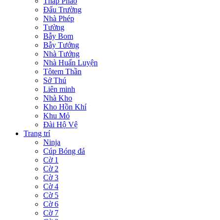
Tháp Pháo
Đấu Trường
Nhà Phép
Tường
Bẫy Bom
Bẫy Tướng
Nhà Tướng
Nhà Huấn Luyện
Tôtem Thần
Sở Thú
Liên minh
Nhà Kho
Kho Hồn Khí
Khu Mỏ
Đài Hộ Vệ
Trang trí
Ninja
Cúp Bóng đá
Cờ 1
Cờ 2
Cờ 3
Cờ 4
Cờ 5
Cờ 6
Cờ 7