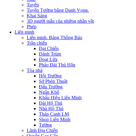
Tuyển
Tuyển Tướng bằng Danh Vọng.
Khai Sáng
3D người mẫu của những nhân vật
Phép
Liên minh
Liên minh. Bảng Thông Báo
Trận chiến
Đại Chiến
Đánh Trùm
Đoạt Lửa
Pháo Đài Thù Hận
Tòa nhà
Hội Trường
Sở Phép Thuật
Đấu Trường
Ngân Khố
Khẩu Hiệu Liên Minh
Đài Hộ Thú
Nhà Hộ Thú
Tháp Canh LM
Shop Liên Minh
Tường
Lãnh Địa Chiến
Quyền Cao Cấp