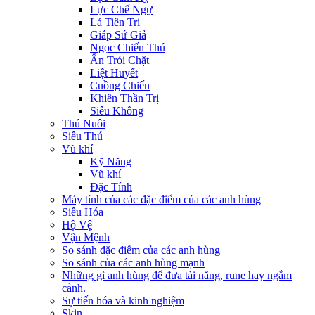
Lực Chế Ngự
Lá Tiên Tri
Giáp Sứ Giả
Ngọc Chiến Thú
Ấn Trói Chặt
Liệt Huyết
Cuồng Chiến
Khiên Thần Trị
Siêu Không
Thú Nuôi
Siêu Thú
Vũ khí
Kỹ Năng
Vũ khí
Đặc Tính
Máy tính của các đặc điểm của các anh hùng
Siêu Hóa
Hộ Vệ
Vận Mệnh
So sánh đặc điểm của các anh hùng
So sánh của các anh hùng mạnh
Những gì anh hùng để đưa tài năng, rune hay ngắm
cảnh.
Sự tiến hóa và kinh nghiệm
Skin