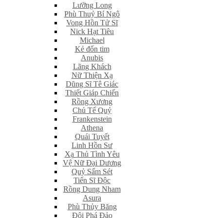
Lưỡng Long
Phù Thuỷ Bí Ngô
Vong Hồn Tử Sĩ
Nick Hạt Tiêu
Michael
Kẻ đốn tim
Anubis
Lãng Khách
Nữ Thiện Xạ
Dũng Sĩ Tê Giác
Thiết Giáp Chiến
Rồng Xương
Chủ Tế Quỷ
Frankenstein
Athena
Quái Tuyết
Linh Hồn Sư
Xạ Thủ Tình Yêu
Vệ Nữ Đại Dương
Quỷ Sấm Sét
Tiến Sĩ Độc
Rồng Dung Nham
Asura
Phù Thủy Băng
Đội Phá Đảo