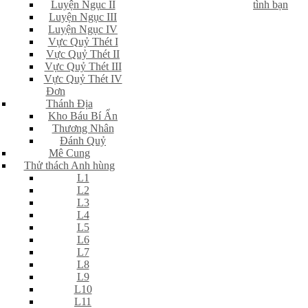
Luyện Ngục II
tình bạn
Luyện Ngục III
Luyện Ngục IV
Vực Quỷ Thét I
Vực Quỷ Thét II
Vực Quỷ Thét III
Vực Quỷ Thét IV
Đơn
Thánh Địa
Kho Báu Bí Ẩn
Thương Nhân
Đánh Quỷ
Mê Cung
Thử thách Anh hùng
L1
L2
L3
L4
L5
L6
L7
L8
L9
L10
L11