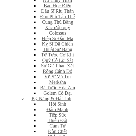
Nữ Thủy Thần
Bác Học Điên
Đấu Sĩ Rìu Thần
Đao Phủ Tận Thế
Cung Thủ Băng
Xác ướp quỷ
Colossus
Hiệp Sĩ Đàn Ma
Kỵ Sĩ Dã Chiến
Thuật Sư Băng
Tử Tước Cơ Khí
Quý Cô Lõi Sắt
Sứ Giả Phán Xét
Rồng Cánh Đỏ
Võ Sĩ Vũ Trụ
Merksha
Bá Tước Hòa Âm
Golem Cổ Đại
Kỹ Năng & Đá Tinh
Hồi Sinh
Đấm Mạnh
Tiếp Sức
Thiêu Đốt
Cảm Tử
Đòn Chết