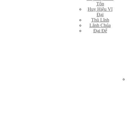
Tôn
Huy Hiệu Vĩ
Đại
Thủ Lĩnh
Lãnh Chúa
Đại Đế