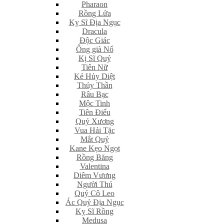
Pharaon
Rồng Lửa
Kỵ Sĩ Địa Ngục
Dracula
Độc Giác
Ông già Nổ
Kị Sĩ Quỷ
Tiên Nữ
Kẻ Hủy Diệt
Thủy Thần
Râu Bạc
Mộc Tinh
Tiên Điểu
Quỷ Xương
Vua Hải Tặc
Mắt Quỷ
Kane Kẹo Ngọt
Rồng Băng
Valentina
Diêm Vương
Người Thú
Quý Cô Leo
Ác Quỷ Địa Ngục
Kỵ Sĩ Rồng
Medusa