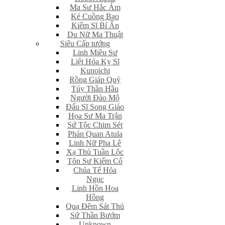
Ma Sư Hắc Ám
Kẻ Cuồng Bạo
Kiếm Sĩ Bí Ẩn
Du Nữ Ma Thuật
Siêu Cấp tướng
Linh Miêu Sư
Liệt Hỏa Kỵ Sĩ
Kunoichi
Rồng Giáp Quỷ
Túy Thần Hầu
Người Đào Mộ
Đấu Sĩ Song Giáo
Họa Sư Ma Trận
Sứ Tộc Chim Sét
Phán Quan Atula
Linh Nữ Pha Lê
Xạ Thủ Tuần Lộc
Tôn Sư Kiếm Cổ
Chúa Tể Hỏa
Ngục
Linh Hồn Hoa
Hồng
Quạ Đêm Sát Thủ
Sứ Thần Bướm
Unknown