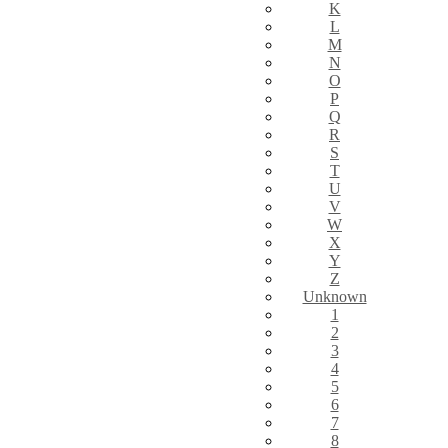
K
L
M
N
O
P
Q
R
S
T
U
V
W
X
Y
Z
Unknown
1
2
3
4
5
6
7
8