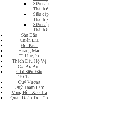
Siêu cấp
Thành 6
Siêu cấp
Thành 7
Siêu cấp
Thành 8
Sàn Đấu
Chiến Địa
Đột Kích
Hoang Mạc
Thí Luyện
Thách Đấu Hộ Vệ
Cõi Ảo Ảnh
Giải Siêu Đấu
Đế Chế
Quỷ Vương
Quỷ Tham Lam
Vong Hồn Xảo Trá
Quân Đoàn Tro Tàn