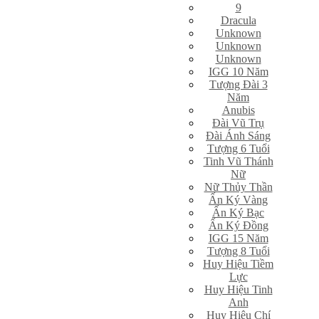
9
Dracula
Unknown
Unknown
Unknown
IGG 10 Năm
Tượng Đài 3
Năm
Anubis
Đài Vũ Trụ
Đài Ánh Sáng
Tượng 6 Tuổi
Tinh Vũ Thánh
Nữ
Nữ Thủy Thần
Ấn Ký Vàng
Ấn Ký Bạc
Ấn Ký Đồng
IGG 15 Năm
Tượng 8 Tuổi
Huy Hiệu Tiềm
Lực
Huy Hiệu Tinh
Anh
Huy Hiệu Chí