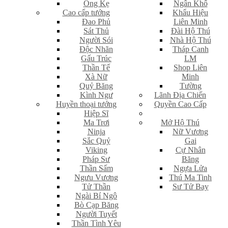
Ông Kẹ
Ngân Khố
Cao cấp tướng
Khẩu Hiệu
Đao Phủ
Liên Minh
Sát Thủ
Đài Hộ Thú
Người Sói
Nhà Hộ Thú
Độc Nhãn
Tháp Canh
Gấu Trúc
LM
Thần Tế
Shop Liên
Xà Nữ
Minh
Quỷ Băng
Tường
Kình Ngư
Lãnh Địa Chiến
Huyền thoại tướng
Quyền Cao Cấp
Hiệp Sĩ
Ma Trơi
Mở Hộ Thú
Ninja
Nữ Vương
Sắc Quỷ
Gai
Viking
Cự Nhân
Pháp Sư
Băng
Thần Sấm
Ngựa Lửa
Ngưu Vương
Thú Ma Tinh
Tử Thần
Sư Tử Bay
Ngài Bí Ngô
Bò Cạp Băng
Người Tuyết
Thần Tình Yêu