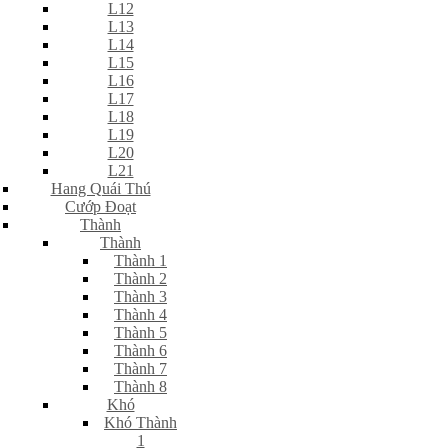
L12
L13
L14
L15
L16
L17
L18
L19
L20
L21
Hang Quái Thú
Cướp Đoạt
Thành
Thành
Thành 1
Thành 2
Thành 3
Thành 4
Thành 5
Thành 6
Thành 7
Thành 8
Khó
Khó Thành
1