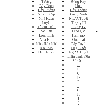
Tường
Bóng Bay
Bẫy Bom
Hoa
Bẫy Tướng
Cây Thông
Nhà Tướng
Giáng Sinh
Nhà Huấn
Người Tuyết
Luyện
Tượng III
Tôtem Thần
Tượng IV
Sở Thú
Tượng V
Liên minh
Hầm mộ
Nhà Kho
Quan tài
Kho Hồn Khí
Cây Tuyết
Khu Mỏ
Ống Khói
Đài Hộ Vệ
Người Tuyết
Thần Tình Yêu
Sô cô la
A
B
C
D
E
F
G
H
I
J