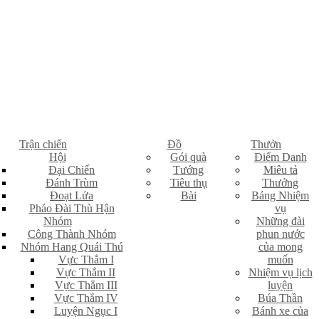
Trận chiến
Đồ
Thưởn
Hội
Gói quà
Điểm Danh
Đại Chiến
Tướng
Miêu tả
Đánh Trùm
Tiêu thụ
Thưởng
Đoạt Lửa
Bài
Bảng Nhiệm
Pháo Đài Thù Hận
vụ
Nhóm
Những đài
Công Thành Nhóm
phun nước
Nhóm Hang Quái Thú
của mong
Vực Thẳm I
muốn
Vực Thẳm II
Nhiệm vụ lịch
Vực Thẳm III
luyện
Vực Thẳm IV
Búa Thần
Luyện Ngục I
Bánh xe của