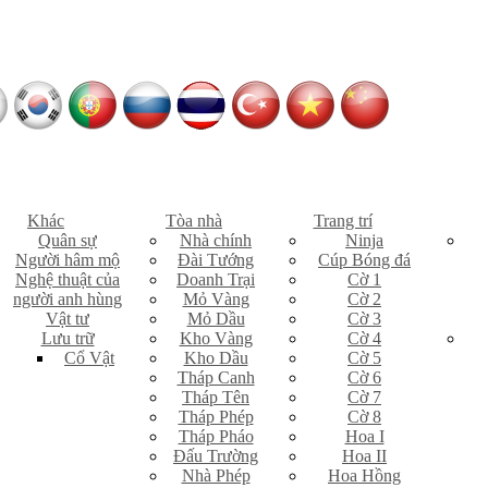
Khác
Tòa nhà
Trang trí
Quân sự
Nhà chính
Ninja
Người hâm mộ
Đài Tướng
Cúp Bóng đá
Nghệ thuật của
Doanh Trại
Cờ 1
người anh hùng
Mỏ Vàng
Cờ 2
Vật tư
Mỏ Dầu
Cờ 3
Lưu trữ
Kho Vàng
Cờ 4
Cổ Vật
Kho Dầu
Cờ 5
Tháp Canh
Cờ 6
Tháp Tên
Cờ 7
Tháp Phép
Cờ 8
Tháp Pháo
Hoa I
Đấu Trường
Hoa II
Nhà Phép
Hoa Hồng