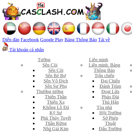
Diễn đàn
Facebook
Google Play
Bảng Thông Báo
Tải về
Tài khoản cá nhân
Tướng
Liên minh
Sên Còi
Liên minh. Bảng
Sên Còi
Thông Báo
Sên Bé Bự
Trận chiến
Sên Vô Địch
Đại Chiến
Sên Sư Phụ
Đánh Trùm
Thường tướng
Đoạt Lửa
Thiên Thần
Pháo Đài
Thiện Xạ
Thù Hận
Khổng Lồ Đá
Tòa nhà
Kỹ Sư
Hội Trường
Phù Thủy Tuyết
Sở Phép
Thần Rừng
Thuật
Nhà Giả Kim
Đấu Trường