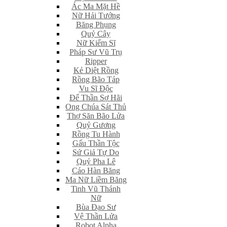
Ác Ma Mặt Hề
Nữ Hải Tướng
Băng Phụng
Quỷ Cây
Nữ Kiếm Sĩ
Pháp Sư Vũ Trụ
Ripper
Kẻ Diệt Rồng
Rồng Bão Táp
Vu Sĩ Độc
Đế Thần Sợ Hãi
Ong Chúa Sát Thủ
Thợ Săn Bão Lửa
Quỷ Gương
Rồng Tu Hành
Gấu Thần Tộc
Sứ Giả Tự Do
Quỷ Pha Lê
Cáo Hàn Băng
Ma Nữ Liềm Băng
Tinh Vũ Thánh
Nữ
Bùa Đạo Sư
Vệ Thần Lửa
Robot Alpha