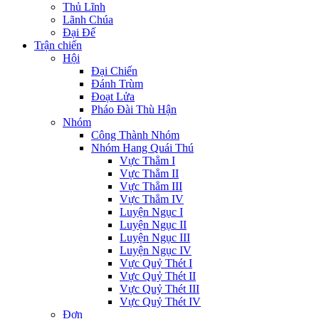
Thủ Lĩnh
Lãnh Chúa
Đại Đế
Trận chiến
Hội
Đại Chiến
Đánh Trùm
Đoạt Lửa
Pháo Đài Thù Hận
Nhóm
Công Thành Nhóm
Nhóm Hang Quái Thú
Vực Thẳm I
Vực Thẳm II
Vực Thẳm III
Vực Thẳm IV
Luyện Ngục I
Luyện Ngục II
Luyện Ngục III
Luyện Ngục IV
Vực Quỷ Thét I
Vực Quỷ Thét II
Vực Quỷ Thét III
Vực Quỷ Thét IV
Đơn