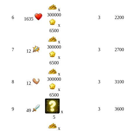
x
300000
6
3
2200
1635
x
6500
x
300000
7
3
2700
12
x
6500
x
300000
8
3
3100
12
x
6500
9
3
3600
49
x
5
x