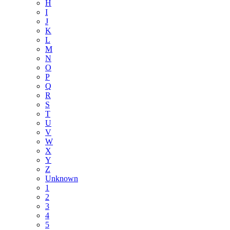
H
I
J
K
L
M
N
O
P
Q
R
S
T
U
V
W
X
Y
Z
Unknown
1
2
3
4
5