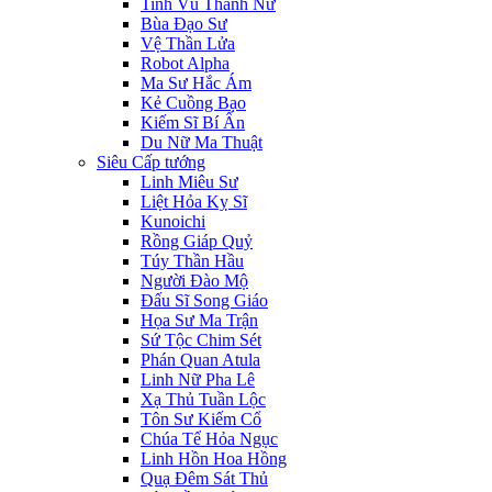
Tinh Vũ Thánh Nữ
Bùa Đạo Sư
Vệ Thần Lửa
Robot Alpha
Ma Sư Hắc Ám
Kẻ Cuồng Bạo
Kiếm Sĩ Bí Ẩn
Du Nữ Ma Thuật
Siêu Cấp tướng
Linh Miêu Sư
Liệt Hỏa Kỵ Sĩ
Kunoichi
Rồng Giáp Quỷ
Túy Thần Hầu
Người Đào Mộ
Đấu Sĩ Song Giáo
Họa Sư Ma Trận
Sứ Tộc Chim Sét
Phán Quan Atula
Linh Nữ Pha Lê
Xạ Thủ Tuần Lộc
Tôn Sư Kiếm Cổ
Chúa Tể Hỏa Ngục
Linh Hồn Hoa Hồng
Quạ Đêm Sát Thủ