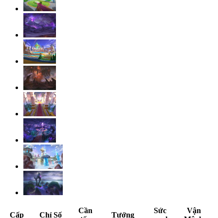
Cần
Sức
Vận
Cấp
Chỉ Số
Tướng