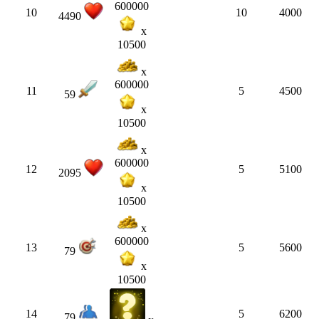
600000
10
10
4000
4490
x
10500
x
600000
11
5
4500
59
x
10500
x
600000
12
5
5100
2095
x
10500
x
600000
13
5
5600
79
x
10500
14
5
6200
79