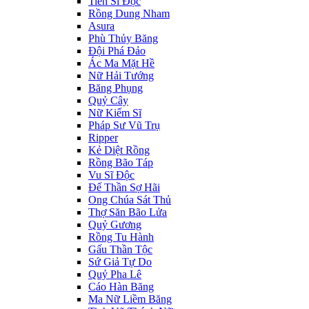
Tiến Sĩ Độc
Rồng Dung Nham
Asura
Phù Thủy Băng
Đội Phá Đảo
Ác Ma Mặt Hề
Nữ Hải Tướng
Băng Phụng
Quỷ Cây
Nữ Kiếm Sĩ
Pháp Sư Vũ Trụ
Ripper
Kẻ Diệt Rồng
Rồng Bão Táp
Vu Sĩ Độc
Đế Thần Sợ Hãi
Ong Chúa Sát Thủ
Thợ Săn Bão Lửa
Quỷ Gương
Rồng Tu Hành
Gấu Thần Tộc
Sứ Giả Tự Do
Quỷ Pha Lê
Cáo Hàn Băng
Ma Nữ Liềm Băng