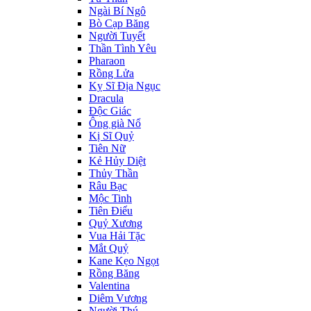
Ngài Bí Ngô
Bò Cạp Băng
Người Tuyết
Thần Tình Yêu
Pharaon
Rồng Lửa
Kỵ Sĩ Địa Ngục
Dracula
Độc Giác
Ông già Nổ
Kị Sĩ Quỷ
Tiên Nữ
Kẻ Hủy Diệt
Thủy Thần
Râu Bạc
Mộc Tinh
Tiên Điểu
Quỷ Xương
Vua Hải Tặc
Mắt Quỷ
Kane Kẹo Ngọt
Rồng Băng
Valentina
Diêm Vương
Người Thú