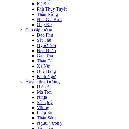
Kỹ Sư
Phù Thủy Tuyết
Thần Rừng
Nhà Giả Kim
Ông Kẹ
Cao cấp tướng
Đao Phủ
Sát Thủ
Người Sói
Độc Nhãn
Gấu Trúc
Thần Tế
Xà Nữ
Quỷ Băng
Kình Ngư
Huyền thoại tướng
Hiệp Sĩ
Ma Trơi
Ninja
Sắc Quỷ
Viking
Pháp Sư
Thần Sấm
Ngưu Vương
Tử Thần