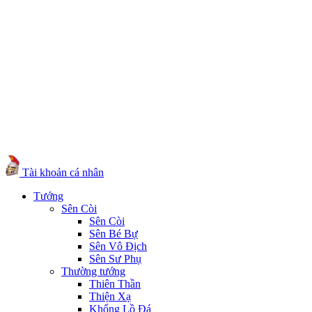
Tài khoản cá nhân
Tướng
Sên Còi
Sên Còi
Sên Bé Bự
Sên Vô Địch
Sên Sư Phụ
Thường tướng
Thiên Thần
Thiện Xạ
Khổng Lồ Đá