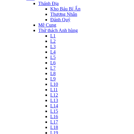
Thánh Địa
Kho Báu Bí Ẩn
Thương Nhân
Đánh Quỷ
Mê Cung
Thử thách Anh hùng
L1
L2
L3
L4
L5
L6
L7
L8
L9
L10
L11
L12
L13
L14
L15
L16
L17
L18
L19