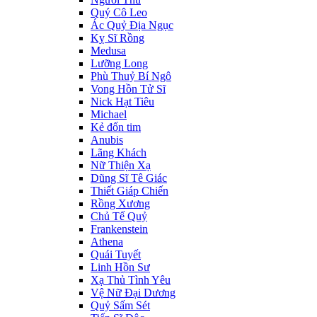
Quý Cô Leo
Ác Quỷ Địa Ngục
Kỵ Sĩ Rồng
Medusa
Lưỡng Long
Phù Thuỷ Bí Ngô
Vong Hồn Tử Sĩ
Nick Hạt Tiêu
Michael
Kẻ đốn tim
Anubis
Lãng Khách
Nữ Thiện Xạ
Dũng Sĩ Tê Giác
Thiết Giáp Chiến
Rồng Xương
Chủ Tế Quỷ
Frankenstein
Athena
Quái Tuyết
Linh Hồn Sư
Xạ Thủ Tình Yêu
Vệ Nữ Đại Dương
Quỷ Sấm Sét