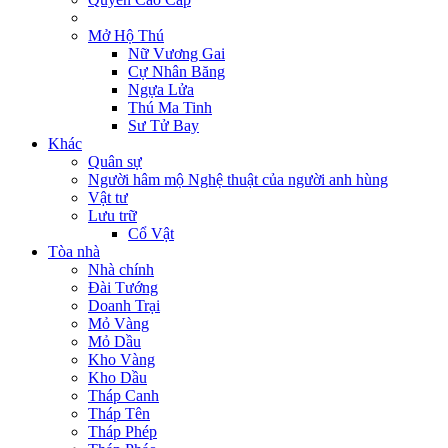
Mở Hộ Thú
Nữ Vương Gai
Cự Nhân Băng
Ngựa Lửa
Thú Ma Tinh
Sư Tử Bay
Khác
Quân sự
Người hâm mộ Nghệ thuật của người anh hùng
Vật tư
Lưu trữ
Cổ Vật
Tòa nhà
Nhà chính
Đài Tướng
Doanh Trại
Mỏ Vàng
Mỏ Dầu
Kho Vàng
Kho Dầu
Tháp Canh
Tháp Tên
Tháp Phép