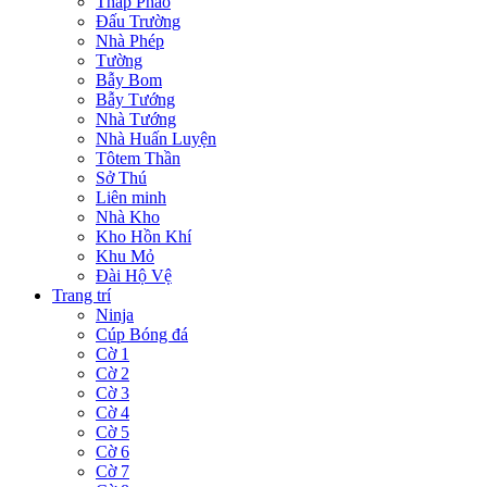
Tháp Pháo
Đấu Trường
Nhà Phép
Tường
Bẫy Bom
Bẫy Tướng
Nhà Tướng
Nhà Huấn Luyện
Tôtem Thần
Sở Thú
Liên minh
Nhà Kho
Kho Hồn Khí
Khu Mỏ
Đài Hộ Vệ
Trang trí
Ninja
Cúp Bóng đá
Cờ 1
Cờ 2
Cờ 3
Cờ 4
Cờ 5
Cờ 6
Cờ 7