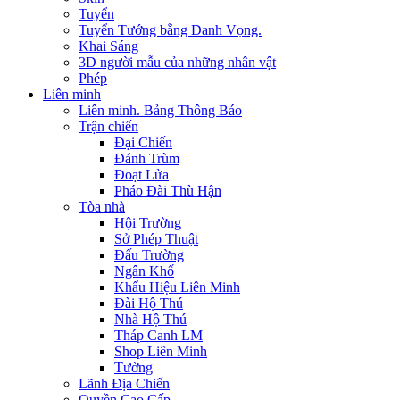
Tuyển
Tuyển Tướng bằng Danh Vọng.
Khai Sáng
3D người mẫu của những nhân vật
Phép
Liên minh
Liên minh. Bảng Thông Báo
Trận chiến
Đại Chiến
Đánh Trùm
Đoạt Lửa
Pháo Đài Thù Hận
Tòa nhà
Hội Trường
Sở Phép Thuật
Đấu Trường
Ngân Khố
Khẩu Hiệu Liên Minh
Đài Hộ Thú
Nhà Hộ Thú
Tháp Canh LM
Shop Liên Minh
Tường
Lãnh Địa Chiến
Quyền Cao Cấp