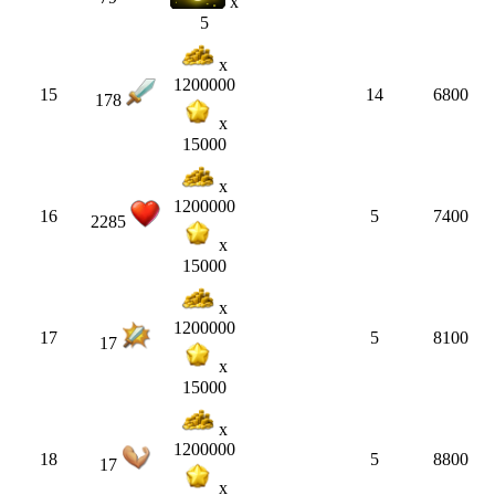
x
5
x
1200000
15
14
6800
178
x
15000
x
1200000
16
5
7400
2285
x
15000
x
1200000
17
5
8100
17
x
15000
x
1200000
18
5
8800
17
x