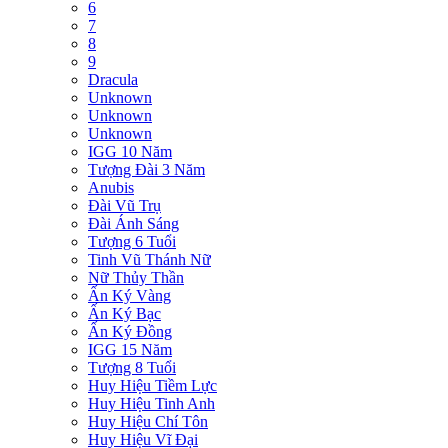
6
7
8
9
Dracula
Unknown
Unknown
Unknown
IGG 10 Năm
Tượng Đài 3 Năm
Anubis
Đài Vũ Trụ
Đài Ánh Sáng
Tượng 6 Tuổi
Tinh Vũ Thánh Nữ
Nữ Thủy Thần
Ấn Ký Vàng
Ấn Ký Bạc
Ấn Ký Đồng
IGG 15 Năm
Tượng 8 Tuổi
Huy Hiệu Tiềm Lực
Huy Hiệu Tinh Anh
Huy Hiệu Chí Tôn
Huy Hiệu Vĩ Đại