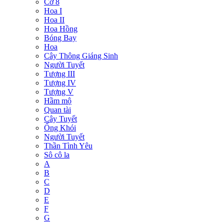
Cờ 8
Hoa I
Hoa II
Hoa Hồng
Bóng Bay
Hoa
Cây Thông Giáng Sinh
Người Tuyết
Tượng III
Tượng IV
Tượng V
Hầm mộ
Quan tài
Cây Tuyết
Ống Khói
Người Tuyết
Thần Tình Yêu
Sô cô la
A
B
C
D
E
F
G