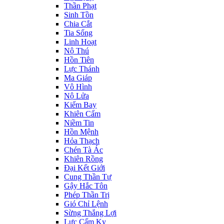
Thần Phạt
Sinh Tồn
Chia Cắt
Tia Sống
Linh Hoạt
Nộ Thú
Hồn Tiên
Lực Thánh
Ma Giáp
Vô Hình
Nộ Lửa
Kiếm Bay
Khiên Cấm
Niềm Tin
Hồn Mệnh
Hỏa Thạch
Chén Tà Ác
Khiên Rồng
Đại Kết Giới
Cung Thần Tự
Gậy Hắc Tôn
Phép Thần Trị
Gió Chỉ Lệnh
Sừng Thắng Lợi
Lực Cấm Kỵ