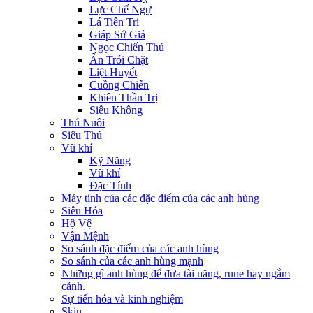
Lực Chế Ngự
Lá Tiên Tri
Giáp Sứ Giả
Ngọc Chiến Thú
Ấn Trói Chặt
Liệt Huyết
Cuồng Chiến
Khiên Thần Trị
Siêu Không
Thú Nuôi
Siêu Thú
Vũ khí
Kỹ Năng
Vũ khí
Đặc Tính
Máy tính của các đặc điểm của các anh hùng
Siêu Hóa
Hộ Vệ
Vận Mệnh
So sánh đặc điểm của các anh hùng
So sánh của các anh hùng mạnh
Những gì anh hùng để đưa tài năng, rune hay ngắm
cảnh.
Sự tiến hóa và kinh nghiệm
Skin