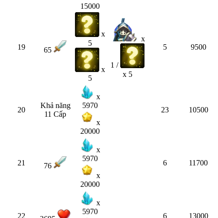
15000
x
x
5
19
5
9500
65
1 /
x
x 5
5
x
Khả năng
5970
20
23
10500
11 Cấp
x
20000
x
5970
21
6
11700
76
x
20000
x
5970
22
6
13000