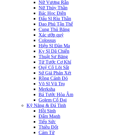
Nữ Vương Rắn
Nữ Thủy Thần
Bác Học Điên
Đấu Sĩ Rìu Thần
Đao Phủ Tận Thế
Cung Thủ Băng
Xác ướp quỷ
Colossus
Hiệp Sĩ Đàn Ma
Kỵ Sĩ Dã Chiến
Thuật Sư Băng
Tử Tước Cơ Khí
Quý Cô Lõi Sắt
Sứ Giả Phán Xét
Rồng Cánh Đỏ
Võ Sĩ Vũ Trụ
Merksha
Bá Tước Hòa Âm
Golem Cổ Đại
Kỹ Năng & Đá Tinh
Hồi Sinh
Đấm Mạnh
Tiếp Sức
Thiêu Đốt
Cảm Tử