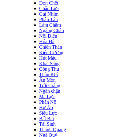
Đòn Chết
Chắn Lửa
Gai Nhím
Phân Tán
Làm Chậm
Ngáng Chân
Nổi Điên
Hóa Đá
Chiến Thần
Kiên Cường
Hút Máu
Khai Sáng
Công Thủ
Thần Khí
Ăn Mòn
Trời Giáng
Ngăn chặn
Ma Lực
Phẫn Nộ
Hư Ảo
Siêu Lực
Bất Bại
Tái Sinh
Thánh Quang
Ngã Quỷ