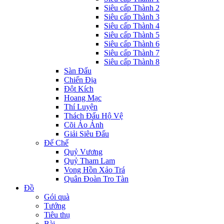
Siêu cấp Thành 2
Siêu cấp Thành 3
Siêu cấp Thành 4
Siêu cấp Thành 5
Siêu cấp Thành 6
Siêu cấp Thành 7
Siêu cấp Thành 8
Sàn Đấu
Chiến Địa
Đột Kích
Hoang Mạc
Thí Luyện
Thách Đấu Hộ Vệ
Cõi Ảo Ảnh
Giải Siêu Đấu
Đế Chế
Quỷ Vương
Quỷ Tham Lam
Vong Hồn Xảo Trá
Quân Đoàn Tro Tàn
Đồ
Gói quà
Tướng
Tiêu thụ
Bài