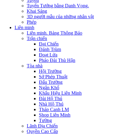
Tuyển
Tuyển Tướng bằng Danh Vọng.
Khai Sáng
3D người mẫu của những nhân vật
Phép
Liên minh
Liên minh. Bảng Thông Báo
Trận chiến
Đại Chiến
Đánh Trùm
Đoạt Lửa
Pháo Đài Thù Hận
Tòa nhà
Hội Trường
Sở Phép Thuật
Đấu Trường
Ngân Khố
Khẩu Hiệu Liên Minh
Đài Hộ Thú
Nhà Hộ Thú
Tháp Canh LM
Shop Liên Minh
Tường
Lãnh Địa Chiến
Quyền Cao Cấp