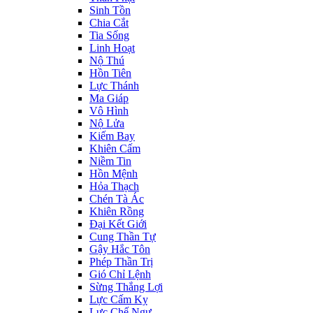
Sinh Tồn
Chia Cắt
Tia Sống
Linh Hoạt
Nộ Thú
Hồn Tiên
Lực Thánh
Ma Giáp
Vô Hình
Nộ Lửa
Kiếm Bay
Khiên Cấm
Niềm Tin
Hồn Mệnh
Hỏa Thạch
Chén Tà Ác
Khiên Rồng
Đại Kết Giới
Cung Thần Tự
Gậy Hắc Tôn
Phép Thần Trị
Gió Chỉ Lệnh
Sừng Thắng Lợi
Lực Cấm Kỵ
Lực Chế Ngự