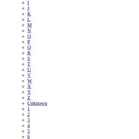
I
J
K
L
M
N
O
P
Q
R
S
T
U
V
W
X
Y
Z
Unknown
1
2
3
4
5
6