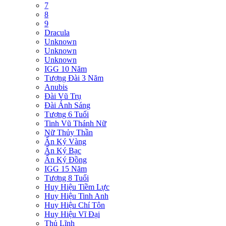
7
8
9
Dracula
Unknown
Unknown
Unknown
IGG 10 Năm
Tượng Đài 3 Năm
Anubis
Đài Vũ Trụ
Đài Ánh Sáng
Tượng 6 Tuổi
Tinh Vũ Thánh Nữ
Nữ Thủy Thần
Ấn Ký Vàng
Ấn Ký Bạc
Ấn Ký Đồng
IGG 15 Năm
Tượng 8 Tuổi
Huy Hiệu Tiềm Lực
Huy Hiệu Tinh Anh
Huy Hiệu Chí Tôn
Huy Hiệu Vĩ Đại
Thủ Lĩnh