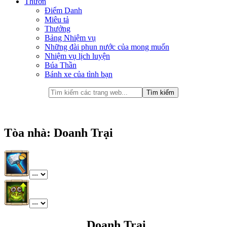
Thưởn
Điểm Danh
Miêu tả
Thưởng
Bảng Nhiệm vụ
Những đài phun nước của mong muốn
Nhiệm vụ lịch luyện
Búa Thần
Bánh xe của tình bạn
Tòa nhà: Doanh Trại
Doanh Trại