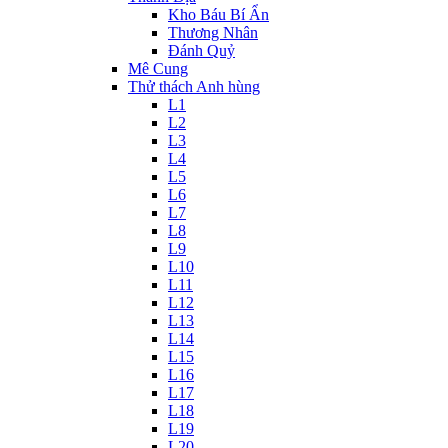
Kho Báu Bí Ẩn
Thương Nhân
Đánh Quỷ
Mê Cung
Thử thách Anh hùng
L1
L2
L3
L4
L5
L6
L7
L8
L9
L10
L11
L12
L13
L14
L15
L16
L17
L18
L19
L20