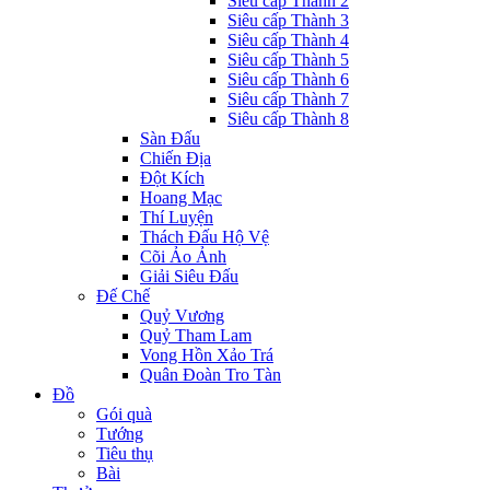
Siêu cấp Thành 2
Siêu cấp Thành 3
Siêu cấp Thành 4
Siêu cấp Thành 5
Siêu cấp Thành 6
Siêu cấp Thành 7
Siêu cấp Thành 8
Sàn Đấu
Chiến Địa
Đột Kích
Hoang Mạc
Thí Luyện
Thách Đấu Hộ Vệ
Cõi Ảo Ảnh
Giải Siêu Đấu
Đế Chế
Quỷ Vương
Quỷ Tham Lam
Vong Hồn Xảo Trá
Quân Đoàn Tro Tàn
Đồ
Gói quà
Tướng
Tiêu thụ
Bài