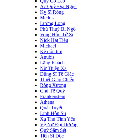
Quý Cô Leo
Ác Quỷ Địa Ngục
Kỵ Sĩ Rồng
Medusa
Lưỡng Long
Phù Thuỷ Bí Ngô
Vong Hồn Tử Sĩ
Nick Hạt Tiêu
Michael
Kẻ đốn tim
Anubis
Lãng Khách
Nữ Thiện Xạ
Dũng Sĩ Tê Giác
Thiết Giáp Chiến
Rồng Xương
Chủ Tế Quỷ
Frankenstein
Athena
Quái Tuyết
Linh Hồn Sư
Xạ Thủ Tình Yêu
Vệ Nữ Đại Dương
Quỷ Sấm Sét
Tiến Sĩ Độc