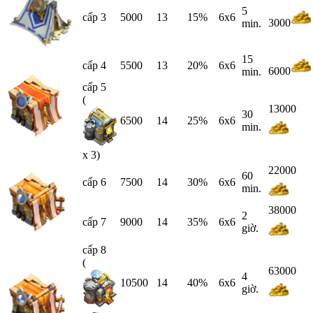
5
cấp 3
5000
13
15%
6x6
3000
min.
15
cấp 4
5500
13
20%
6x6
6000
min.
cấp 5
(
13000
30
6500
14
25%
6x6
min.
x 3)
22000
60
cấp 6
7500
14
30%
6x6
min.
38000
2
cấp 7
9000
14
35%
6x6
giờ.
cấp 8
(
63000
4
10500
14
40%
6x6
giờ.