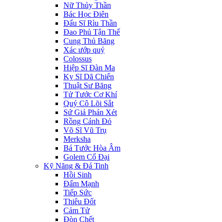
Nữ Thủy Thần
Bác Học Điên
Đấu Sĩ Rìu Thần
Đao Phủ Tận Thế
Cung Thủ Băng
Xác ướp quỷ
Colossus
Hiệp Sĩ Đàn Ma
Kỵ Sĩ Dã Chiến
Thuật Sư Băng
Tử Tước Cơ Khí
Quý Cô Lõi Sắt
Sứ Giả Phán Xét
Rồng Cánh Đỏ
Võ Sĩ Vũ Trụ
Merksha
Bá Tước Hòa Âm
Golem Cổ Đại
Kỹ Năng & Đá Tinh
Hồi Sinh
Đấm Mạnh
Tiếp Sức
Thiêu Đốt
Cảm Tử
Đòn Chết