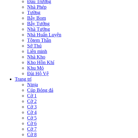
Đấu Trường
Nhà Phép
Tường
Bẫy Bom
Bẫy Tướng
Nhà Tướng
Nhà Huấn Luyện
Tôtem Thần
Sở Thú
Liên minh
Nhà Kho
Kho Hồn Khí
Khu Mỏ
Đài Hộ Vệ
Trang trí
Ninja
Cúp Bóng đá
Cờ 1
Cờ 2
Cờ 3
Cờ 4
Cờ 5
Cờ 6
Cờ 7
Cờ 8