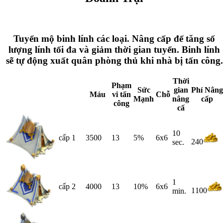
Tuyển mộ binh lính các loại. Nâng cấp để tăng số
lượng lính tối đa và giảm thời gian tuyển. Binh lính
sẽ tự động xuất quân phòng thủ khi nhà bị tấn công.
Thời
Phạm
Sức
gian
Phí Nâng
Máu
vi tấn
Chỗ
Mạnh
nâng
cấp
công
cấ
10
cấp 1
3500
13
5%
6x6
240
sec.
1
cấp 2
4000
13
10%
6x6
1100
min.