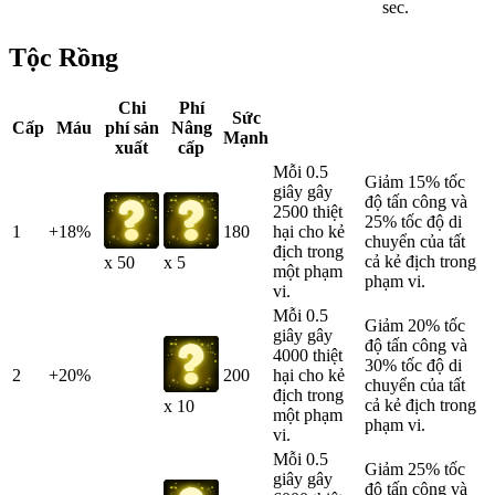
sec.
Tộc Rồng
Chi
Phí
Sức
Cấp
Máu
phí sản
Nâng
Mạnh
xuất
cấp
Mỗi 0.5
Giảm 15% tốc
giây gây
độ tấn công và
2500 thiệt
25% tốc độ di
1
+18%
180
hại cho kẻ
chuyển của tất
địch trong
cả kẻ địch trong
x 50
x 5
một phạm
phạm vi.
vi.
Mỗi 0.5
Giảm 20% tốc
giây gây
độ tấn công và
4000 thiệt
30% tốc độ di
2
+20%
200
hại cho kẻ
chuyển của tất
địch trong
cả kẻ địch trong
x 10
một phạm
phạm vi.
vi.
Mỗi 0.5
Giảm 25% tốc
giây gây
độ tấn công và