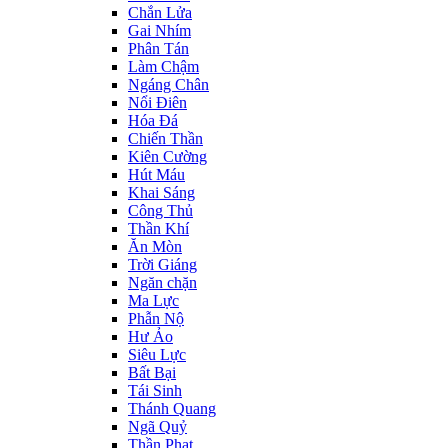
Chắn Lửa
Gai Nhím
Phân Tán
Làm Chậm
Ngáng Chân
Nổi Điên
Hóa Đá
Chiến Thần
Kiên Cường
Hút Máu
Khai Sáng
Công Thủ
Thần Khí
Ăn Mòn
Trời Giáng
Ngăn chặn
Ma Lực
Phẫn Nộ
Hư Ảo
Siêu Lực
Bất Bại
Tái Sinh
Thánh Quang
Ngã Quỷ
Thần Phạt