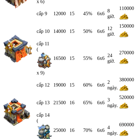
x 6)
110000
8
cấp 9
12000
15
45%
6x6
giờ.
150000
12
cấp 10
14000
15
50%
6x6
giờ.
cấp 11
(
270000
24
16500
15
55%
6x6
giờ.
x 9)
380000
2
cấp 12
19000
15
60%
6x6
ngày.
520000
3
cấp 13
21500
16
65%
6x6
ngày.
cấp 14
(
690000
4
25000
16
70%
6x6
ngày.