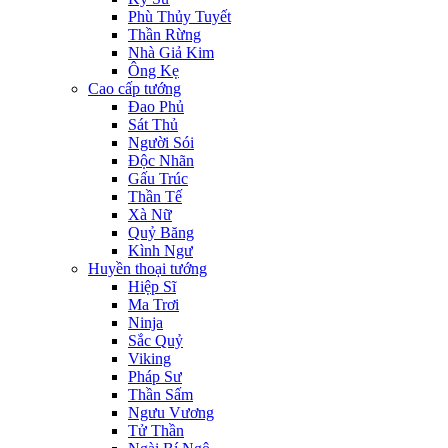
Phù Thủy Tuyết
Thần Rừng
Nhà Giả Kim
Ông Kẹ
Cao cấp tướng
Đao Phủ
Sát Thủ
Người Sói
Độc Nhãn
Gấu Trúc
Thần Tế
Xà Nữ
Quỷ Băng
Kình Ngư
Huyền thoại tướng
Hiệp Sĩ
Ma Trơi
Ninja
Sắc Quỷ
Viking
Pháp Sư
Thần Sấm
Ngưu Vương
Tử Thần