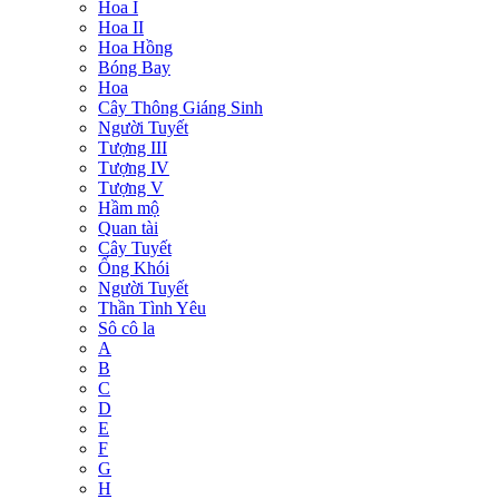
Hoa I
Hoa II
Hoa Hồng
Bóng Bay
Hoa
Cây Thông Giáng Sinh
Người Tuyết
Tượng III
Tượng IV
Tượng V
Hầm mộ
Quan tài
Cây Tuyết
Ống Khói
Người Tuyết
Thần Tình Yêu
Sô cô la
A
B
C
D
E
F
G
H