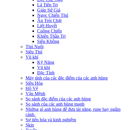
Lá Tiên Tri
Giáp Sứ Giả
Ngọc Chiến Thú
Ấn Trói Chặt
Liệt Huyết
Cuồng Chiến
Khiên Thần Trị
Siêu Không
Thú Nuôi
Siêu Thú
Vũ khí
Kỹ Năng
Vũ khí
Đặc Tính
Máy tính của các đặc điểm của các anh hùng
Siêu Hóa
Hộ Vệ
Vận Mệnh
So sánh đặc điểm của các anh hùng
So sánh của các anh hùng mạnh
Những gì anh hùng để đưa tài năng, rune hay ngắm
cảnh.
Sự tiến hóa và kinh nghiệm
Skin