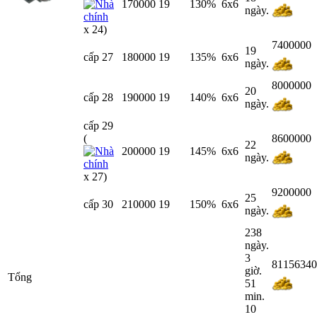
170000
19
130%
6x6
ngày.
x 24)
7400000
19
cấp 27
180000
19
135%
6x6
ngày.
8000000
20
cấp 28
190000
19
140%
6x6
ngày.
cấp 29
(
8600000
22
200000
19
145%
6x6
ngày.
x 27)
9200000
25
cấp 30
210000
19
150%
6x6
ngày.
238
ngày.
3
81156340
giờ.
Tổng
51
min.
10