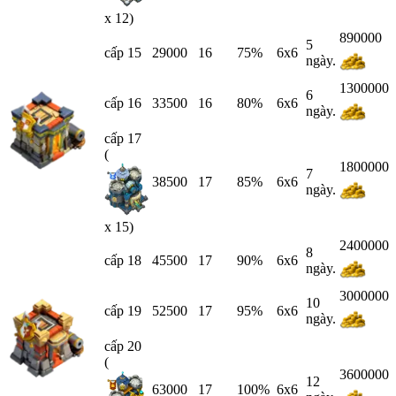
x 12)
890000
5
cấp 15
29000
16
75%
6x6
ngày.
1300000
6
cấp 16
33500
16
80%
6x6
ngày.
cấp 17
(
1800000
7
38500
17
85%
6x6
ngày.
x 15)
2400000
8
cấp 18
45500
17
90%
6x6
ngày.
3000000
10
cấp 19
52500
17
95%
6x6
ngày.
cấp 20
(
3600000
12
63000
17
100%
6x6