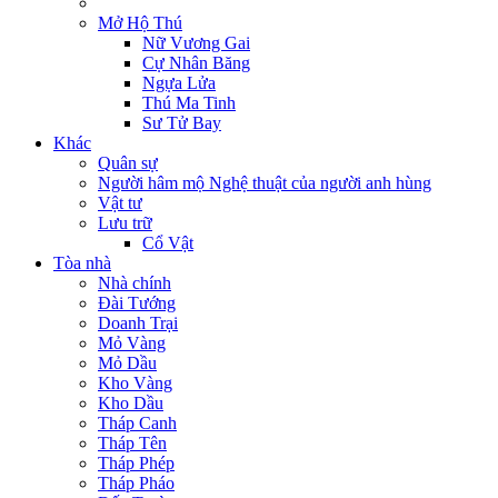
Mở Hộ Thú
Nữ Vương Gai
Cự Nhân Băng
Ngựa Lửa
Thú Ma Tinh
Sư Tử Bay
Khác
Quân sự
Người hâm mộ Nghệ thuật của người anh hùng
Vật tư
Lưu trữ
Cổ Vật
Tòa nhà
Nhà chính
Đài Tướng
Doanh Trại
Mỏ Vàng
Mỏ Dầu
Kho Vàng
Kho Dầu
Tháp Canh
Tháp Tên
Tháp Phép
Tháp Pháo