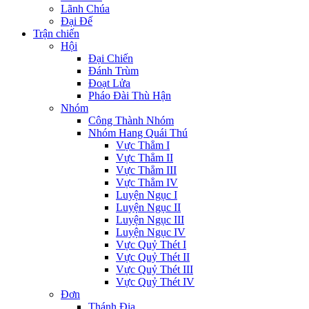
Lãnh Chúa
Đại Đế
Trận chiến
Hội
Đại Chiến
Đánh Trùm
Đoạt Lửa
Pháo Đài Thù Hận
Nhóm
Công Thành Nhóm
Nhóm Hang Quái Thú
Vực Thẳm I
Vực Thẳm II
Vực Thẳm III
Vực Thẳm IV
Luyện Ngục I
Luyện Ngục II
Luyện Ngục III
Luyện Ngục IV
Vực Quỷ Thét I
Vực Quỷ Thét II
Vực Quỷ Thét III
Vực Quỷ Thét IV
Đơn
Thánh Địa