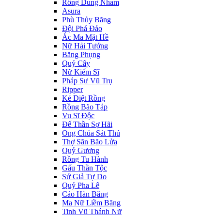
Rồng Dung Nham
Asura
Phù Thủy Băng
Đội Phá Đảo
Ác Ma Mặt Hề
Nữ Hải Tướng
Băng Phụng
Quỷ Cây
Nữ Kiếm Sĩ
Pháp Sư Vũ Trụ
Ripper
Kẻ Diệt Rồng
Rồng Bão Táp
Vu Sĩ Độc
Đế Thần Sợ Hãi
Ong Chúa Sát Thủ
Thợ Săn Bão Lửa
Quỷ Gương
Rồng Tu Hành
Gấu Thần Tộc
Sứ Giả Tự Do
Quỷ Pha Lê
Cáo Hàn Băng
Ma Nữ Liềm Băng
Tinh Vũ Thánh Nữ