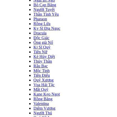
Ngài Bí Ngô
Bò Cạp Băng
Người Tuyết
Thần Tình Yêu
Pharaon
Rồng Lửa
Kỵ Sĩ Địa Ngục
Dracula
Độc Giác
Ông già Nổ
Kị Sĩ Quỷ
Tiên Nữ
Kẻ Hủy Diệt
Thủy Thần
Râu Bạc
Mộc Tinh
Tiên Điểu
Quỷ Xương
Vua Hải Tặc
Mắt Quỷ
Kane Kẹo Ngọt
Rồng Băng
Valentina
Diêm Vương
Người Thú