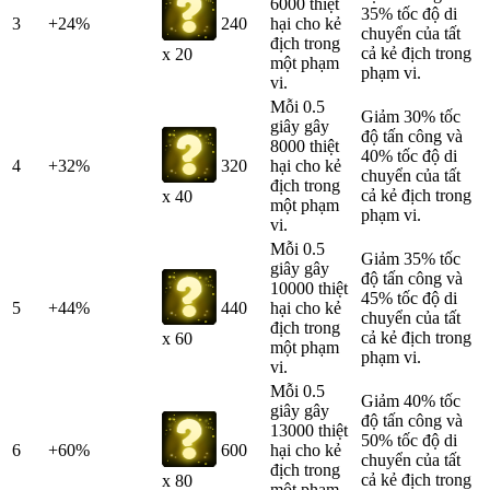
6000 thiệt
35% tốc độ di
3
+24%
240
hại cho kẻ
chuyển của tất
địch trong
cả kẻ địch trong
x 20
một phạm
phạm vi.
vi.
Mỗi 0.5
Giảm 30% tốc
giây gây
độ tấn công và
8000 thiệt
40% tốc độ di
4
+32%
320
hại cho kẻ
chuyển của tất
địch trong
cả kẻ địch trong
x 40
một phạm
phạm vi.
vi.
Mỗi 0.5
Giảm 35% tốc
giây gây
độ tấn công và
10000 thiệt
45% tốc độ di
5
+44%
440
hại cho kẻ
chuyển của tất
địch trong
cả kẻ địch trong
x 60
một phạm
phạm vi.
vi.
Mỗi 0.5
Giảm 40% tốc
giây gây
độ tấn công và
13000 thiệt
50% tốc độ di
6
+60%
600
hại cho kẻ
chuyển của tất
địch trong
cả kẻ địch trong
x 80
một phạm