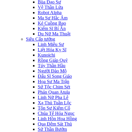
Bùa Đạo Sư
Vệ Thần Lửa
Robot Alpha
Ma Sư Hắc Ám
Kẻ Cuồng Bạo
Kiếm Sĩ Bí Ẩn
Du Nữ Ma Thuật
Siêu Cấp tướng
Linh Miêu Sư
Liệt Hỏa Kỵ Sĩ
Kunoichi
Rồng Giáp Quỷ
Túy Thần Hầu
Người Đào Mộ
Đấu Sĩ Song Giáo
Họa Sư Ma Trận
Sứ Tộc Chim Sét
Phán Quan Atula
Linh Nữ Pha Lê
Xạ Thủ Tuần Lộc
Tôn Sư Kiếm Cổ
Chúa Tể Hỏa Ngục
Linh Hồn Hoa Hồng
Quạ Đêm Sát Thủ
Sứ Thần Bướm