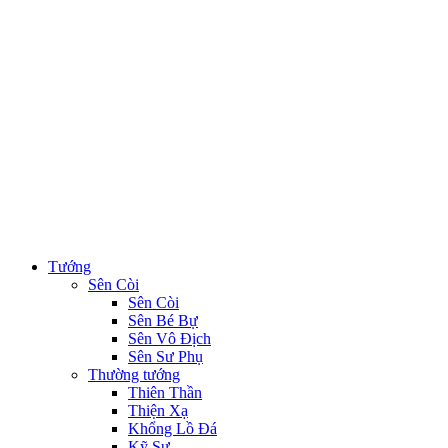
Tướng
Sên Còi
Sên Còi
Sên Bé Bự
Sên Vô Địch
Sên Sư Phụ
Thường tướng
Thiên Thần
Thiện Xạ
Khổng Lồ Đá
Kỹ Sư