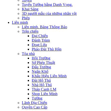
Tuyển
Tuyển Tướng bằng Danh Vọng.
Khai Sáng
3D người mẫu của những nhân vật
Phép
Liên minh
Liên minh. Bảng Thông Báo
Trận chiến
Đại Chiến
Đánh Trùm
Đoạt Lửa
Pháo Đài Thù Hận
Tòa nhà
Hội Trường
Sở Phép Thuật
Đấu Trường
Ngân Khố
Khẩu Hiệu Liên Minh
Đài Hộ Thú
Nhà Hộ Thú
Tháp Canh LM
Shop Liên Minh
Tường
Lãnh Địa Chiến
Quyền Cao Cấp