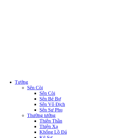
Tướng
Sên Còi
Sên Còi
Sên Bé Bự
Sên Vô Địch
Sên Sư Phụ
Thường tướng
Thiên Thần
Thiện Xạ
Khổng Lồ Đá
Kỹ Sư