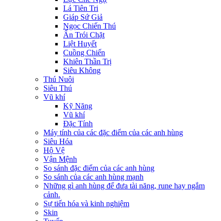
Lá Tiên Tri
Giáp Sứ Giả
Ngọc Chiến Thú
Ấn Trói Chặt
Liệt Huyết
Cuồng Chiến
Khiên Thần Trị
Siêu Không
Thú Nuôi
Siêu Thú
Vũ khí
Kỹ Năng
Vũ khí
Đặc Tính
Máy tính của các đặc điểm của các anh hùng
Siêu Hóa
Hộ Vệ
Vận Mệnh
So sánh đặc điểm của các anh hùng
So sánh của các anh hùng mạnh
Những gì anh hùng để đưa tài năng, rune hay ngắm
cảnh.
Sự tiến hóa và kinh nghiệm
Skin