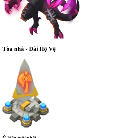
Tòa nhà - Đài Hộ Vệ
Ý kiến mới nhất