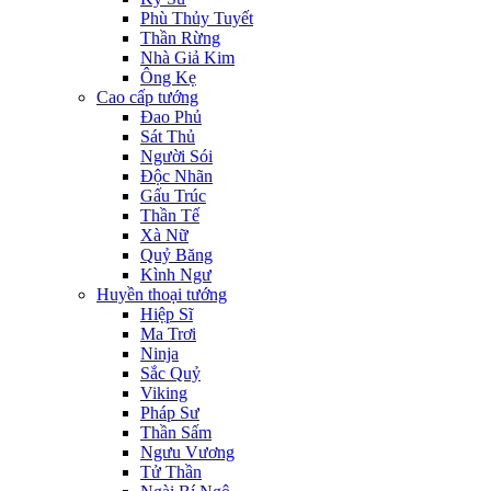
Phù Thủy Tuyết
Thần Rừng
Nhà Giả Kim
Ông Kẹ
Cao cấp tướng
Đao Phủ
Sát Thủ
Người Sói
Độc Nhãn
Gấu Trúc
Thần Tế
Xà Nữ
Quỷ Băng
Kình Ngư
Huyền thoại tướng
Hiệp Sĩ
Ma Trơi
Ninja
Sắc Quỷ
Viking
Pháp Sư
Thần Sấm
Ngưu Vương
Tử Thần