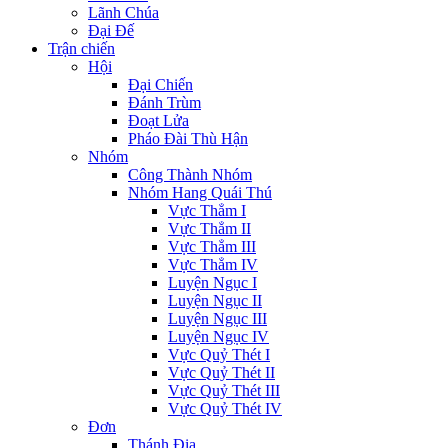
Lãnh Chúa
Đại Đế
Trận chiến
Hội
Đại Chiến
Đánh Trùm
Đoạt Lửa
Pháo Đài Thù Hận
Nhóm
Công Thành Nhóm
Nhóm Hang Quái Thú
Vực Thẳm I
Vực Thẳm II
Vực Thẳm III
Vực Thẳm IV
Luyện Ngục I
Luyện Ngục II
Luyện Ngục III
Luyện Ngục IV
Vực Quỷ Thét I
Vực Quỷ Thét II
Vực Quỷ Thét III
Vực Quỷ Thét IV
Đơn
Thánh Địa