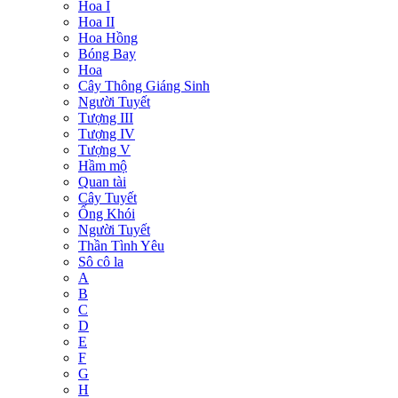
Hoa I
Hoa II
Hoa Hồng
Bóng Bay
Hoa
Cây Thông Giáng Sinh
Người Tuyết
Tượng III
Tượng IV
Tượng V
Hầm mộ
Quan tài
Cây Tuyết
Ống Khói
Người Tuyết
Thần Tình Yêu
Sô cô la
A
B
C
D
E
F
G
H