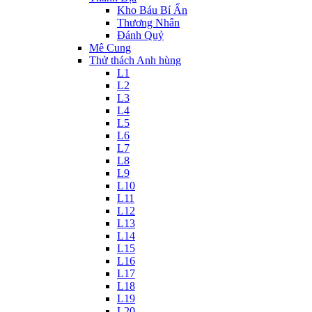
Kho Báu Bí Ẩn
Thương Nhân
Đánh Quỷ
Mê Cung
Thử thách Anh hùng
L1
L2
L3
L4
L5
L6
L7
L8
L9
L10
L11
L12
L13
L14
L15
L16
L17
L18
L19
L20