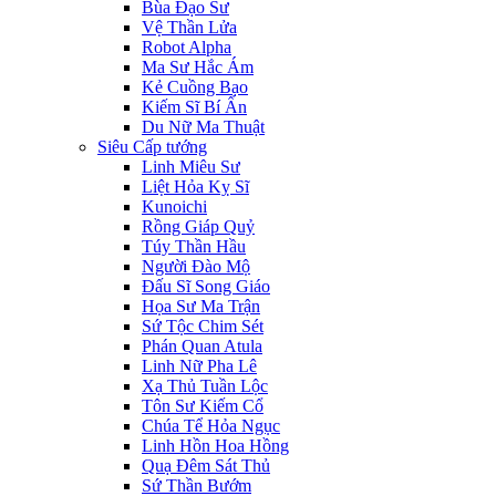
Bùa Đạo Sư
Vệ Thần Lửa
Robot Alpha
Ma Sư Hắc Ám
Kẻ Cuồng Bạo
Kiếm Sĩ Bí Ẩn
Du Nữ Ma Thuật
Siêu Cấp tướng
Linh Miêu Sư
Liệt Hỏa Kỵ Sĩ
Kunoichi
Rồng Giáp Quỷ
Túy Thần Hầu
Người Đào Mộ
Đấu Sĩ Song Giáo
Họa Sư Ma Trận
Sứ Tộc Chim Sét
Phán Quan Atula
Linh Nữ Pha Lê
Xạ Thủ Tuần Lộc
Tôn Sư Kiếm Cổ
Chúa Tể Hỏa Ngục
Linh Hồn Hoa Hồng
Quạ Đêm Sát Thủ
Sứ Thần Bướm