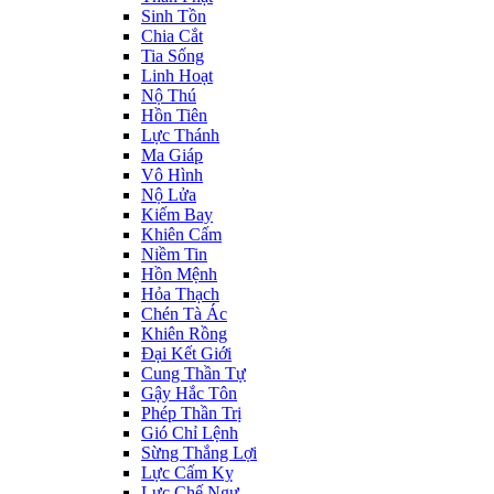
Sinh Tồn
Chia Cắt
Tia Sống
Linh Hoạt
Nộ Thú
Hồn Tiên
Lực Thánh
Ma Giáp
Vô Hình
Nộ Lửa
Kiếm Bay
Khiên Cấm
Niềm Tin
Hồn Mệnh
Hỏa Thạch
Chén Tà Ác
Khiên Rồng
Đại Kết Giới
Cung Thần Tự
Gậy Hắc Tôn
Phép Thần Trị
Gió Chỉ Lệnh
Sừng Thắng Lợi
Lực Cấm Kỵ
Lực Chế Ngự