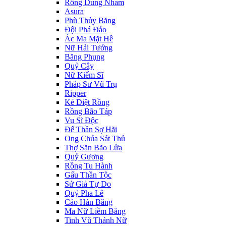
Rồng Dung Nham
Asura
Phù Thủy Băng
Đội Phá Đảo
Ác Ma Mặt Hề
Nữ Hải Tướng
Băng Phụng
Quỷ Cây
Nữ Kiếm Sĩ
Pháp Sư Vũ Trụ
Ripper
Kẻ Diệt Rồng
Rồng Bão Táp
Vu Sĩ Độc
Đế Thần Sợ Hãi
Ong Chúa Sát Thủ
Thợ Săn Bão Lửa
Quỷ Gương
Rồng Tu Hành
Gấu Thần Tộc
Sứ Giả Tự Do
Quỷ Pha Lê
Cáo Hàn Băng
Ma Nữ Liềm Băng
Tinh Vũ Thánh Nữ