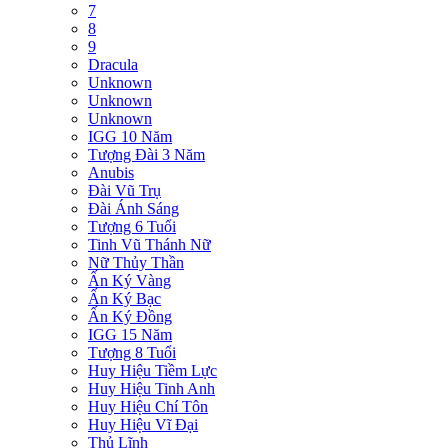
7
8
9
Dracula
Unknown
Unknown
Unknown
IGG 10 Năm
Tượng Đài 3 Năm
Anubis
Đài Vũ Trụ
Đài Ánh Sáng
Tượng 6 Tuổi
Tinh Vũ Thánh Nữ
Nữ Thủy Thần
Ấn Ký Vàng
Ấn Ký Bạc
Ấn Ký Đồng
IGG 15 Năm
Tượng 8 Tuổi
Huy Hiệu Tiềm Lực
Huy Hiệu Tinh Anh
Huy Hiệu Chí Tôn
Huy Hiệu Vĩ Đại
Thủ Lĩnh