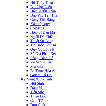
Nữ Thủy Thần
Bác Học Điên
Đấu Sĩ Rìu Thần
Đao Phủ Tận Thế
Cung Thủ Băng
Xác ướp quỷ
Colossus
Hiệp Sĩ Đàn Ma
Kỵ Sĩ Dã Chiến
Thuật Sư Băng
Tử Tước Cơ Khí
Quý Cô Lõi Sắt
Sứ Giả Phán Xét
Rồng Cánh Đỏ
Võ Sĩ Vũ Trụ
Merksha
Bá Tước Hòa Âm
Golem Cổ Đại
Kỹ Năng & Đá Tinh
Hồi Sinh
Đấm Mạnh
Tiếp Sức
Thiêu Đốt
Cảm Tử
Đòn Chết