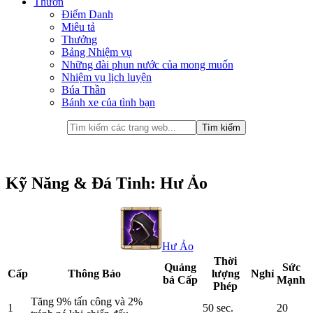
Thưởn
Điểm Danh
Miêu tả
Thưởng
Bảng Nhiệm vụ
Những đài phun nước của mong muốn
Nhiệm vụ lịch luyện
Búa Thần
Bánh xe của tình bạn
Kỹ Năng & Đá Tinh: Hư Ảo
Hư Ảo
Thời
Quảng
Sức
Cấp
Thông Báo
lượng
Nghỉ
bá Cấp
Mạnh
Phép
Tăng 9% tấn công và 2%
1
50 sec.
20