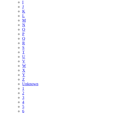
I
J
K
L
M
N
O
P
Q
R
S
T
U
V
W
X
Y
Z
Unknown
1
2
3
4
5
6