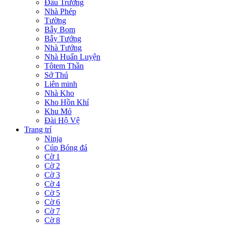
Đấu Trường
Nhà Phép
Tường
Bẫy Bom
Bẫy Tướng
Nhà Tướng
Nhà Huấn Luyện
Tôtem Thần
Sở Thú
Liên minh
Nhà Kho
Kho Hồn Khí
Khu Mỏ
Đài Hộ Vệ
Trang trí
Ninja
Cúp Bóng đá
Cờ 1
Cờ 2
Cờ 3
Cờ 4
Cờ 5
Cờ 6
Cờ 7
Cờ 8