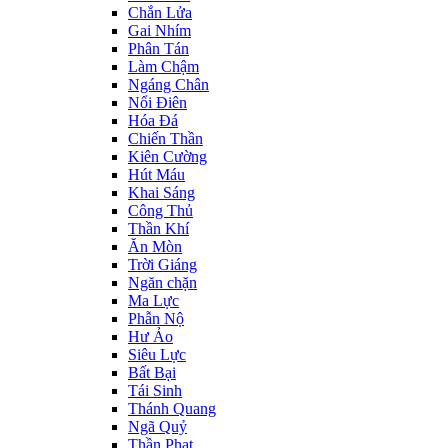
Chắn Lửa
Gai Nhím
Phân Tán
Làm Chậm
Ngáng Chân
Nổi Điên
Hóa Đá
Chiến Thần
Kiên Cường
Hút Máu
Khai Sáng
Công Thủ
Thần Khí
Ăn Mòn
Trời Giáng
Ngăn chặn
Ma Lực
Phẫn Nộ
Hư Ảo
Siêu Lực
Bất Bại
Tái Sinh
Thánh Quang
Ngã Quỷ
Thần Phạt