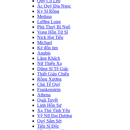
Quý Cô Leo
Ác Quỷ Địa Ngục
Kỵ Sĩ Rồng
Medusa
Lưỡng Long
Phù Thuỷ Bí Ngô
Vong Hồn Tử Sĩ
Nick Hạt Tiêu
Michael
Kẻ đốn tim
Anubis
Lãng Khách
Nữ Thiện Xạ
Dũng Sĩ Tê Giác
Thiết Giáp Chiến
Rồng Xương
Chủ Tế Quỷ
Frankenstein
Athena
Quái Tuyết
Linh Hồn Sư
Xạ Thủ Tình Yêu
Vệ Nữ Đại Dương
Quỷ Sấm Sét
Tiến Sĩ Độc