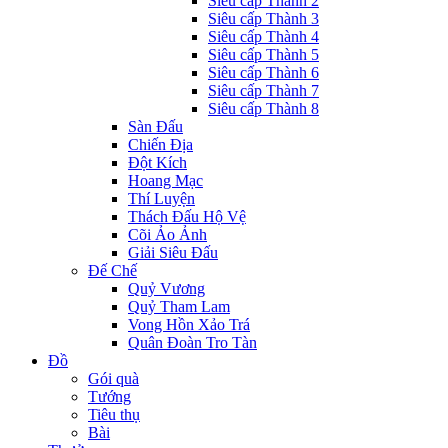
Siêu cấp Thành 2
Siêu cấp Thành 3
Siêu cấp Thành 4
Siêu cấp Thành 5
Siêu cấp Thành 6
Siêu cấp Thành 7
Siêu cấp Thành 8
Sàn Đấu
Chiến Địa
Đột Kích
Hoang Mạc
Thí Luyện
Thách Đấu Hộ Vệ
Cõi Ảo Ảnh
Giải Siêu Đấu
Đế Chế
Quỷ Vương
Quỷ Tham Lam
Vong Hồn Xảo Trá
Quân Đoàn Tro Tàn
Đồ
Gói quà
Tướng
Tiêu thụ
Bài