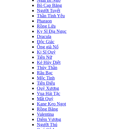
Ngài Bí Ngô
Bò Cạp Băng
Người Tuyết
Thần Tình Yêu
Pharaon
Rồng Lửa
Kỵ Sĩ Địa Ngục
Dracula
Độc Giác
Ông già Nổ
Kị Sĩ Quỷ
Tiên Nữ
Kẻ Hủy Diệt
Thủy Thần
Râu Bạc
Mộc Tinh
Tiên Điểu
Quỷ Xương
Vua Hải Tặc
Mắt Quỷ
Kane Kẹo Ngọt
Rồng Băng
Valentina
Diêm Vương
Người Thú