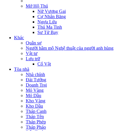
Mở Hộ Thú
Nữ Vương Gai
Cự Nhân Băng
Ngựa Lửa
Thú Ma Tinh
Sư Tử Bay
Khác
Quân sự
Người hâm mộ Nghệ thuật của người anh hùng
Vật tư
Lưu trữ
Cổ Vật
Tòa nhà
Nhà chính
Đài Tướng
Doanh Trại
Mỏ Vàng
Mỏ Dầu
Kho Vàng
Kho Dầu
Tháp Canh
Tháp Tên
Tháp Phép
Tháp Pháo