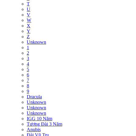
T
U
V
W
X
Y
Z
Unknown
1
2
3
4
5
6
7
8
9
Dracula
Unknown
Unknown
Unknown
IGG 10 Năm
Tượng Đài 3 Năm
Anubis
Đài Vũ Trụ