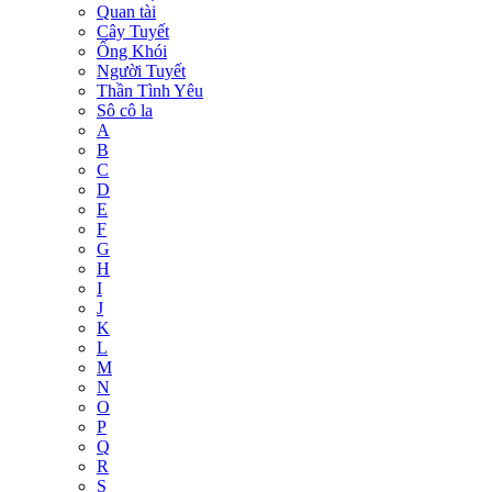
Quan tài
Cây Tuyết
Ống Khói
Người Tuyết
Thần Tình Yêu
Sô cô la
A
B
C
D
E
F
G
H
I
J
K
L
M
N
O
P
Q
R
S