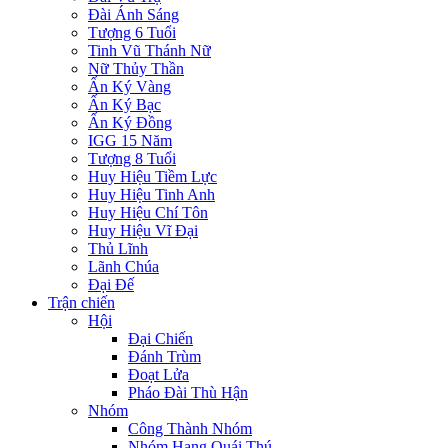
Đài Ánh Sáng
Tượng 6 Tuổi
Tinh Vũ Thánh Nữ
Nữ Thủy Thần
Ấn Ký Vàng
Ấn Ký Bạc
Ấn Ký Đồng
IGG 15 Năm
Tượng 8 Tuổi
Huy Hiệu Tiềm Lực
Huy Hiệu Tinh Anh
Huy Hiệu Chí Tôn
Huy Hiệu Vĩ Đại
Thủ Lĩnh
Lãnh Chúa
Đại Đế
Trận chiến
Hội
Đại Chiến
Đánh Trùm
Đoạt Lửa
Pháo Đài Thù Hận
Nhóm
Công Thành Nhóm
Nhóm Hang Quái Thú