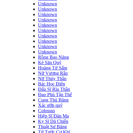
Unknown
Unknown
Unknown
Unknown
Unknown
Unknown
Unknown
Unknown
Unknown
Unknown
Rồng Bạo Năng
Kẻ Săn Quỷ
Hoàng Tử Sấm
Nữ Vương Rắn
Nữ Thủy Thần
Bác Học Điên
Đấu Sĩ Rìu Thần
Đao Phủ Tận Thế
Cung Thủ Băng
Xác ướp quỷ
Colossus
Hiệp Sĩ Đàn Ma
Kỵ Sĩ Dã Chiến
Thuật Sư Băng
Tử Tước Cơ Khí