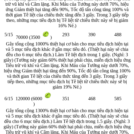
trừ vũ khí và Câm lặng. Khi Máu của Tướng này dưới 70%, hiệu
ứng Giảm thiệt hại tăng đến 90%, Tốc độ tấn công tăng 100% và
thời gian Tê liệt của chiêu thức tăng đến 3 giây. Trong 3 giây tiếp
theo, những mục tiêu địch bị Tê liệt từ chiêu thức này sẽ bị giảm
16% Né.)
5/15
293
390
488
70000 (3500
)
Gây tổng cộng 1000% thiệt hại cơ bản cho mục tiêu địch hiện tại
và 5 mục tiêu địch khác ở gần mục tiêu đó. (Thiệt hại này sẽ chia
đều cho 6 mục tiêu địch.) Làm Tê liệt địch trong 1 giây. (Nghỉ: 3
giây) (Tướng này giảm 60% thiệt hại phải chịu, miễn dịch hiệu ứng
Tiêu trừ vũ khí và Câm lặng. Khi Máu của Tướng này dưới 70%,
hiệu ứng Giảm thiệt hại tăng đến 90%, Tốc độ tấn công tăng 100%
và thời gian Tê liệt của chiêu thức tăng đến 3 giây. Trong 3 giây
tiếp theo, những mục tiêu địch bị Tê liệt từ chiêu thức này sẽ bị
giảm 19% Né.)
6/15
351
468
585
120000 (6000
)
Gây tổng cộng 1300% thiệt hại cơ bản cho mục tiêu địch hiện tại
và 5 mục tiêu địch khác ở gần mục tiêu đó. (Thiệt hại này sẽ chia
đều cho 6 mục tiêu địch.) Làm Tê liệt địch trong 1.5 giây. (Nghỉ: 3
giây) (Tướng này giảm 60% thiệt hại phải chịu, miễn dịch hiệu ứng
Tiêu trừ vũ khí và Câm lặng. Khi Máu của Tướng này dưới 70%,