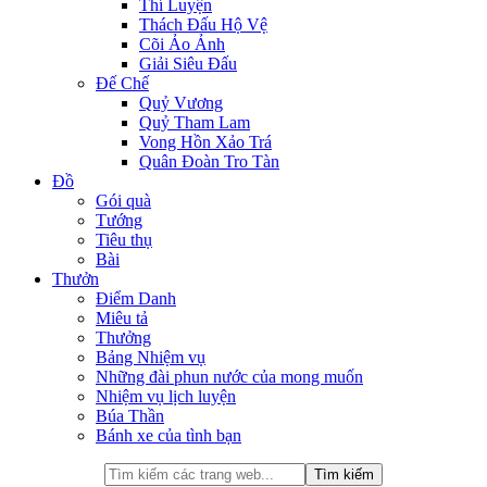
Thí Luyện
Thách Đấu Hộ Vệ
Cõi Ảo Ảnh
Giải Siêu Đấu
Đế Chế
Quỷ Vương
Quỷ Tham Lam
Vong Hồn Xảo Trá
Quân Đoàn Tro Tàn
Đồ
Gói quà
Tướng
Tiêu thụ
Bài
Thưởn
Điểm Danh
Miêu tả
Thưởng
Bảng Nhiệm vụ
Những đài phun nước của mong muốn
Nhiệm vụ lịch luyện
Búa Thần
Bánh xe của tình bạn