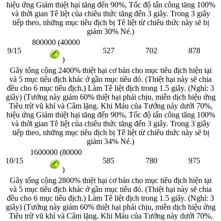
hiệu ứng Giảm thiệt hại tăng đến 90%, Tốc độ tấn công tăng 100%
và thời gian Tê liệt của chiêu thức tăng đến 3 giây. Trong 3 giây
tiếp theo, những mục tiêu địch bị Tê liệt từ chiêu thức này sẽ bị
giảm 30% Né.)
800000 (40000
9/15
527
702
878
)
Gây tổng cộng 2400% thiệt hại cơ bản cho mục tiêu địch hiện tại
và 5 mục tiêu địch khác ở gần mục tiêu đó. (Thiệt hại này sẽ chia
đều cho 6 mục tiêu địch.) Làm Tê liệt địch trong 1.5 giây. (Nghỉ: 3
giây) (Tướng này giảm 60% thiệt hại phải chịu, miễn dịch hiệu ứng
Tiêu trừ vũ khí và Câm lặng. Khi Máu của Tướng này dưới 70%,
hiệu ứng Giảm thiệt hại tăng đến 90%, Tốc độ tấn công tăng 100%
và thời gian Tê liệt của chiêu thức tăng đến 3 giây. Trong 3 giây
tiếp theo, những mục tiêu địch bị Tê liệt từ chiêu thức này sẽ bị
giảm 34% Né.)
1600000 (80000
10/15
585
780
975
)
Gây tổng cộng 2800% thiệt hại cơ bản cho mục tiêu địch hiện tại
và 5 mục tiêu địch khác ở gần mục tiêu đó. (Thiệt hại này sẽ chia
đều cho 6 mục tiêu địch.) Làm Tê liệt địch trong 1.5 giây. (Nghỉ: 3
giây) (Tướng này giảm 60% thiệt hại phải chịu, miễn dịch hiệu ứng
Tiêu trừ vũ khí và Câm lặng. Khi Máu của Tướng này dưới 70%,