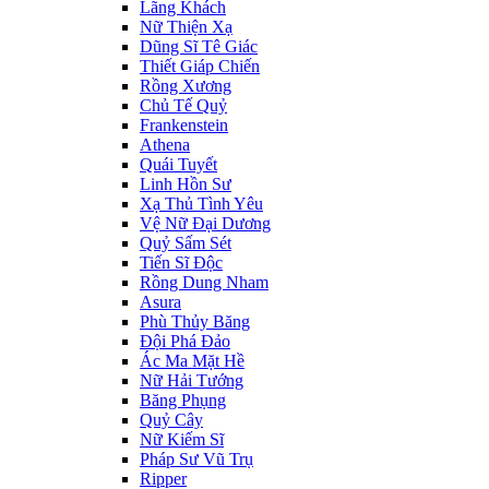
Lãng Khách
Nữ Thiện Xạ
Dũng Sĩ Tê Giác
Thiết Giáp Chiến
Rồng Xương
Chủ Tế Quỷ
Frankenstein
Athena
Quái Tuyết
Linh Hồn Sư
Xạ Thủ Tình Yêu
Vệ Nữ Đại Dương
Quỷ Sấm Sét
Tiến Sĩ Độc
Rồng Dung Nham
Asura
Phù Thủy Băng
Đội Phá Đảo
Ác Ma Mặt Hề
Nữ Hải Tướng
Băng Phụng
Quỷ Cây
Nữ Kiếm Sĩ
Pháp Sư Vũ Trụ
Ripper