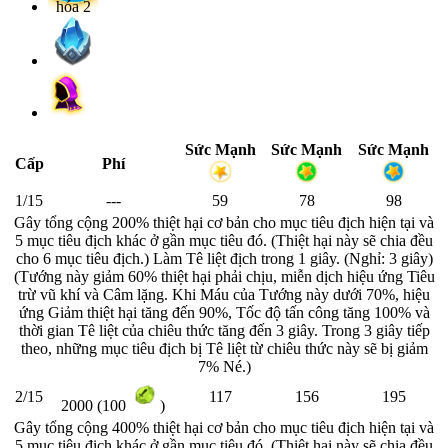
Sức Mạnh
Sức Mạnh
Sức Mạnh
Cấp
Phí
1/15
---
59
78
98
Gây tổng cộng 200% thiệt hại cơ bản cho mục tiêu địch hiện tại và
5 mục tiêu địch khác ở gần mục tiêu đó. (Thiệt hại này sẽ chia đều
cho 6 mục tiêu địch.) Làm Tê liệt địch trong 1 giây. (Nghỉ: 3 giây)
(Tướng này giảm 60% thiệt hại phải chịu, miễn dịch hiệu ứng Tiêu
trừ vũ khí và Câm lặng. Khi Máu của Tướng này dưới 70%, hiệu
ứng Giảm thiệt hại tăng đến 90%, Tốc độ tấn công tăng 100% và
thời gian Tê liệt của chiêu thức tăng đến 3 giây. Trong 3 giây tiếp
theo, những mục tiêu địch bị Tê liệt từ chiêu thức này sẽ bị giảm
7% Né.)
2/15
117
156
195
2000 (100
)
Gây tổng cộng 400% thiệt hại cơ bản cho mục tiêu địch hiện tại và
5 mục tiêu địch khác ở gần mục tiêu đó. (Thiệt hại này sẽ chia đều