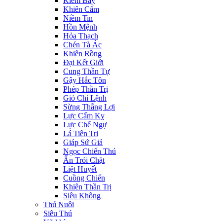
Kiếm Bay
Khiên Cấm
Niềm Tin
Hồn Mệnh
Hỏa Thạch
Chén Tà Ác
Khiên Rồng
Đại Kết Giới
Cung Thần Tự
Gậy Hắc Tôn
Phép Thần Trị
Gió Chỉ Lệnh
Sừng Thắng Lợi
Lực Cấm Kỵ
Lực Chế Ngự
Lá Tiên Tri
Giáp Sứ Giả
Ngọc Chiến Thú
Ấn Trói Chặt
Liệt Huyết
Cuồng Chiến
Khiên Thần Trị
Siêu Không
Thú Nuôi
Siêu Thú