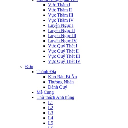
Vực Thẳm I
Vực Thẳm II
Vực Thẳm III
Vực Thẳm IV
Luyện Ngục I
Luyện Ngục II
Luyện Ngục III
Luyện Ngục IV
Vực Quỷ Thét I
Vực Quỷ Thét II
Vực Quỷ Thét III
Vực Quỷ Thét IV
Đơn
Thánh Địa
Kho Báu Bí Ẩn
Thương Nhân
Đánh Quỷ
Mê Cung
Thử thách Anh hùng
L1
L2
L3
L4
L5