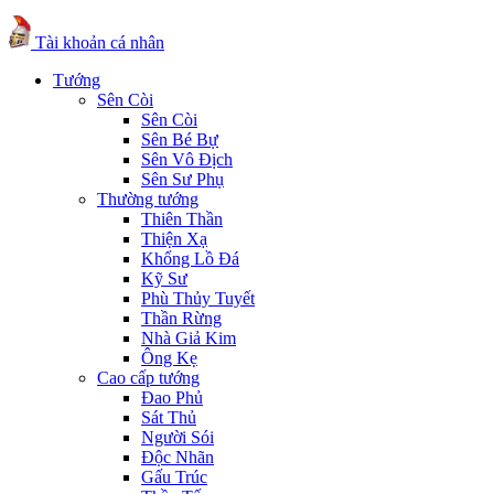
Tài khoản cá nhân
Tướng
Sên Còi
Sên Còi
Sên Bé Bự
Sên Vô Địch
Sên Sư Phụ
Thường tướng
Thiên Thần
Thiện Xạ
Khổng Lồ Đá
Kỹ Sư
Phù Thủy Tuyết
Thần Rừng
Nhà Giả Kim
Ông Kẹ
Cao cấp tướng
Đao Phủ
Sát Thủ
Người Sói
Độc Nhãn
Gấu Trúc