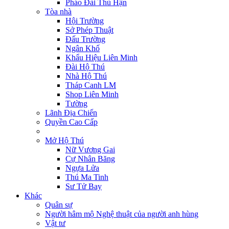
Pháo Đài Thù Hận
Tòa nhà
Hội Trường
Sở Phép Thuật
Đấu Trường
Ngân Khố
Khẩu Hiệu Liên Minh
Đài Hộ Thú
Nhà Hộ Thú
Tháp Canh LM
Shop Liên Minh
Tường
Lãnh Địa Chiến
Quyền Cao Cấp
Mở Hộ Thú
Nữ Vương Gai
Cự Nhân Băng
Ngựa Lửa
Thú Ma Tinh
Sư Tử Bay
Khác
Quân sự
Người hâm mộ Nghệ thuật của người anh hùng
Vật tư