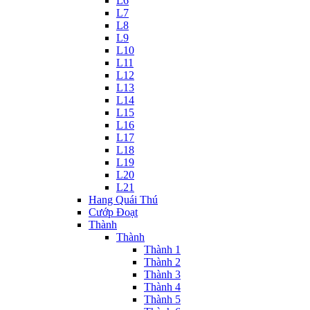
L6
L7
L8
L9
L10
L11
L12
L13
L14
L15
L16
L17
L18
L19
L20
L21
Hang Quái Thú
Cướp Đoạt
Thành
Thành
Thành 1
Thành 2
Thành 3
Thành 4
Thành 5