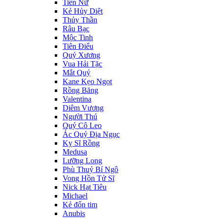
Tiên Nữ
Kẻ Hủy Diệt
Thủy Thần
Râu Bạc
Mộc Tinh
Tiên Điểu
Quỷ Xương
Vua Hải Tặc
Mắt Quỷ
Kane Kẹo Ngọt
Rồng Băng
Valentina
Diêm Vương
Người Thú
Quý Cô Leo
Ác Quỷ Địa Ngục
Kỵ Sĩ Rồng
Medusa
Lưỡng Long
Phù Thuỷ Bí Ngô
Vong Hồn Tử Sĩ
Nick Hạt Tiêu
Michael
Kẻ đốn tim
Anubis