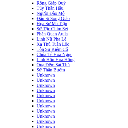
Rồng Giáp Quỷ
Túy Thần Hầu
Người Đào Mộ
Đấu Sĩ Song Giáo
Họa Sư Ma Trận
Sứ Tộc Chim Sét
Phán Quan Atula
Linh Nữ Pha Lê
Xạ Thủ Tuần Lộc
Tôn Sư Kiếm Cổ
Chúa Tể Hỏa Ngục
Linh Hồn Hoa Hồng
Quạ Đêm Sát Thủ
Sứ Thần Bướm
Unknown
Unknown
Unknown
Unknown
Unknown
Unknown
Unknown
Unknown
Unknown
Unknown
Unknown