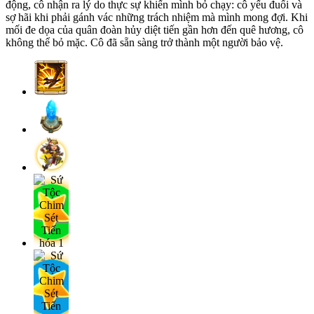
động, cô nhận ra lý do thực sự khiến mình bỏ chạy: cô yếu đuối và
sợ hãi khi phải gánh vác những trách nhiệm mà mình mong đợi. Khi
mối đe dọa của quân đoàn hủy diệt tiến gần hơn đến quê hương, cô
không thể bỏ mặc. Cô đã sẵn sàng trở thành một người bảo vệ.