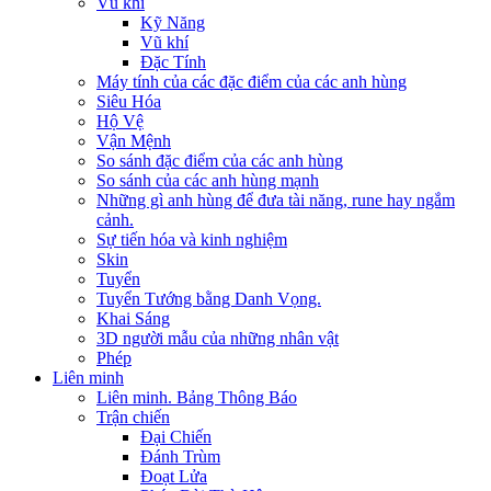
Vũ khí
Kỹ Năng
Vũ khí
Đặc Tính
Máy tính của các đặc điểm của các anh hùng
Siêu Hóa
Hộ Vệ
Vận Mệnh
So sánh đặc điểm của các anh hùng
So sánh của các anh hùng mạnh
Những gì anh hùng để đưa tài năng, rune hay ngắm
cảnh.
Sự tiến hóa và kinh nghiệm
Skin
Tuyển
Tuyển Tướng bằng Danh Vọng.
Khai Sáng
3D người mẫu của những nhân vật
Phép
Liên minh
Liên minh. Bảng Thông Báo
Trận chiến
Đại Chiến
Đánh Trùm
Đoạt Lửa