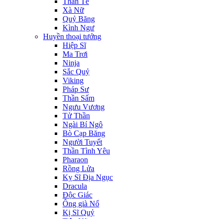
Thần Tế
Xà Nữ
Quỷ Băng
Kình Ngư
Huyền thoại tướng
Hiệp Sĩ
Ma Trơi
Ninja
Sắc Quỷ
Viking
Pháp Sư
Thần Sấm
Ngưu Vương
Tử Thần
Ngài Bí Ngô
Bò Cạp Băng
Người Tuyết
Thần Tình Yêu
Pharaon
Rồng Lửa
Kỵ Sĩ Địa Ngục
Dracula
Độc Giác
Ông già Nổ
Kị Sĩ Quỷ