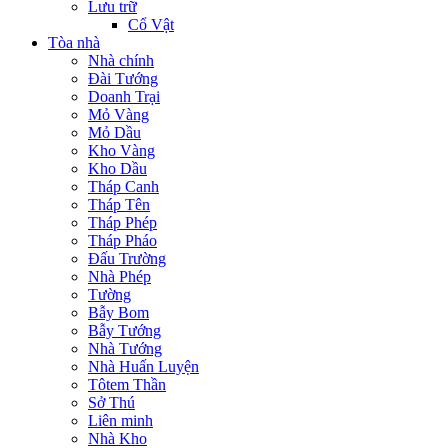
Lưu trữ
Cổ Vật
Tòa nhà
Nhà chính
Đài Tướng
Doanh Trại
Mỏ Vàng
Mỏ Dầu
Kho Vàng
Kho Dầu
Tháp Canh
Tháp Tên
Tháp Phép
Tháp Pháo
Đấu Trường
Nhà Phép
Tường
Bẫy Bom
Bẫy Tướng
Nhà Tướng
Nhà Huấn Luyện
Tôtem Thần
Sở Thú
Liên minh
Nhà Kho