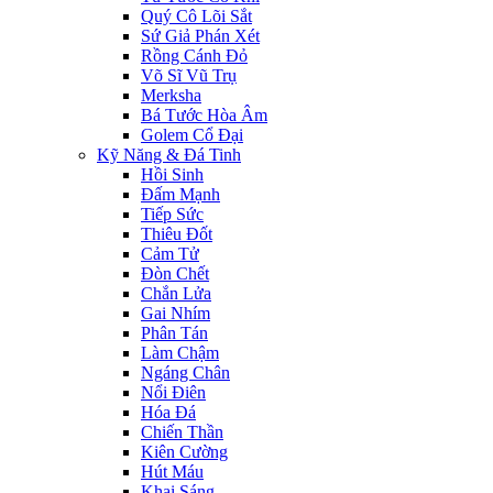
Quý Cô Lõi Sắt
Sứ Giả Phán Xét
Rồng Cánh Đỏ
Võ Sĩ Vũ Trụ
Merksha
Bá Tước Hòa Âm
Golem Cổ Đại
Kỹ Năng & Đá Tinh
Hồi Sinh
Đấm Mạnh
Tiếp Sức
Thiêu Đốt
Cảm Tử
Đòn Chết
Chắn Lửa
Gai Nhím
Phân Tán
Làm Chậm
Ngáng Chân
Nổi Điên
Hóa Đá
Chiến Thần
Kiên Cường
Hút Máu
Khai Sáng