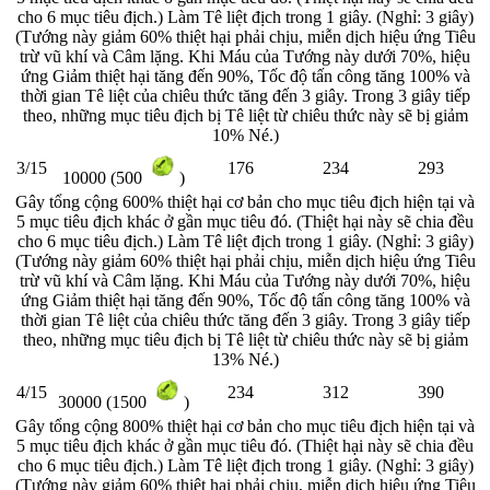
cho 6 mục tiêu địch.) Làm Tê liệt địch trong 1 giây. (Nghỉ: 3 giây)
(Tướng này giảm 60% thiệt hại phải chịu, miễn dịch hiệu ứng Tiêu
trừ vũ khí và Câm lặng. Khi Máu của Tướng này dưới 70%, hiệu
ứng Giảm thiệt hại tăng đến 90%, Tốc độ tấn công tăng 100% và
thời gian Tê liệt của chiêu thức tăng đến 3 giây. Trong 3 giây tiếp
theo, những mục tiêu địch bị Tê liệt từ chiêu thức này sẽ bị giảm
10% Né.)
3/15
176
234
293
10000 (500
)
Gây tổng cộng 600% thiệt hại cơ bản cho mục tiêu địch hiện tại và
5 mục tiêu địch khác ở gần mục tiêu đó. (Thiệt hại này sẽ chia đều
cho 6 mục tiêu địch.) Làm Tê liệt địch trong 1 giây. (Nghỉ: 3 giây)
(Tướng này giảm 60% thiệt hại phải chịu, miễn dịch hiệu ứng Tiêu
trừ vũ khí và Câm lặng. Khi Máu của Tướng này dưới 70%, hiệu
ứng Giảm thiệt hại tăng đến 90%, Tốc độ tấn công tăng 100% và
thời gian Tê liệt của chiêu thức tăng đến 3 giây. Trong 3 giây tiếp
theo, những mục tiêu địch bị Tê liệt từ chiêu thức này sẽ bị giảm
13% Né.)
4/15
234
312
390
30000 (1500
)
Gây tổng cộng 800% thiệt hại cơ bản cho mục tiêu địch hiện tại và
5 mục tiêu địch khác ở gần mục tiêu đó. (Thiệt hại này sẽ chia đều
cho 6 mục tiêu địch.) Làm Tê liệt địch trong 1 giây. (Nghỉ: 3 giây)
(Tướng này giảm 60% thiệt hại phải chịu, miễn dịch hiệu ứng Tiêu