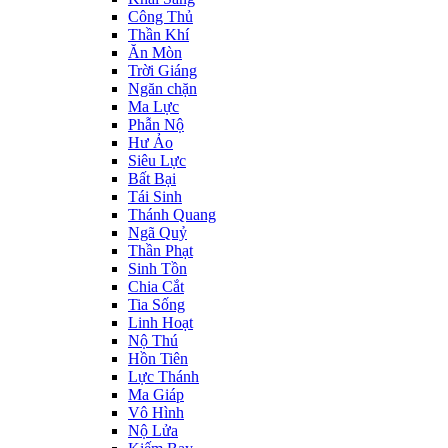
Công Thủ
Thần Khí
Ăn Mòn
Trời Giáng
Ngăn chặn
Ma Lực
Phẫn Nộ
Hư Ảo
Siêu Lực
Bất Bại
Tái Sinh
Thánh Quang
Ngã Quỷ
Thần Phạt
Sinh Tồn
Chia Cắt
Tia Sống
Linh Hoạt
Nộ Thú
Hồn Tiên
Lực Thánh
Ma Giáp
Vô Hình
Nộ Lửa