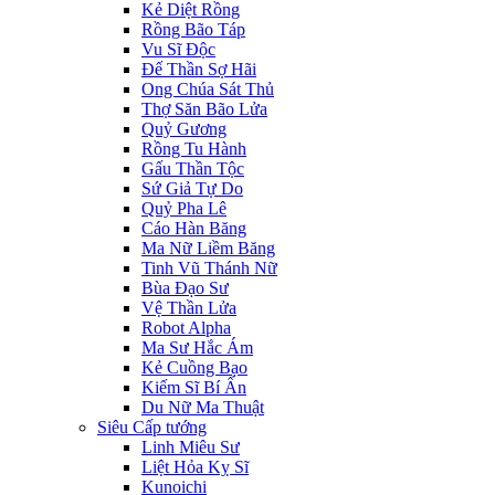
Kẻ Diệt Rồng
Rồng Bão Táp
Vu Sĩ Độc
Đế Thần Sợ Hãi
Ong Chúa Sát Thủ
Thợ Săn Bão Lửa
Quỷ Gương
Rồng Tu Hành
Gấu Thần Tộc
Sứ Giả Tự Do
Quỷ Pha Lê
Cáo Hàn Băng
Ma Nữ Liềm Băng
Tinh Vũ Thánh Nữ
Bùa Đạo Sư
Vệ Thần Lửa
Robot Alpha
Ma Sư Hắc Ám
Kẻ Cuồng Bạo
Kiếm Sĩ Bí Ẩn
Du Nữ Ma Thuật
Siêu Cấp tướng
Linh Miêu Sư
Liệt Hỏa Kỵ Sĩ
Kunoichi