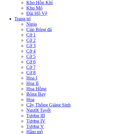
Kho Hồn Khí
Khu Mỏ
Đài Hộ Vệ
Trang trí
Ninja
Cúp Bóng đá
Cờ 1
Cờ 2
Cờ 3
Cờ 4
Cờ 5
Cờ 6
Cờ 7
Cờ 8
Hoa I
Hoa II
Hoa Hồng
Bóng Bay
Hoa
Cây Thông Giáng Sinh
Người Tuyết
Tượng III
Tượng IV
Tượng V
Hầm mộ