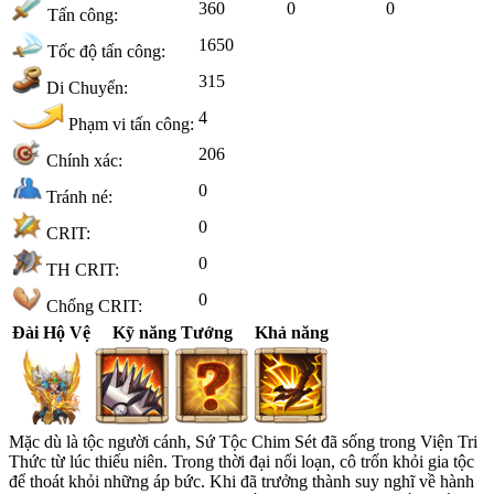
360
0
0
Tấn công:
1650
Tốc độ tấn công:
315
Di Chuyển:
4
Phạm vi tấn công:
206
Chính xác:
0
Tránh né:
0
CRIT:
0
TH CRIT:
0
Chống CRIT:
Đài Hộ Vệ
Kỹ năng Tướng
Khả năng
Mặc dù là tộc người cánh, Sứ Tộc Chim Sét đã sống trong Viện Tri
Thức từ lúc thiếu niên. Trong thời đại nổi loạn, cô trốn khỏi gia tộc
để thoát khỏi những áp bức. Khi đã trưởng thành suy nghĩ về hành