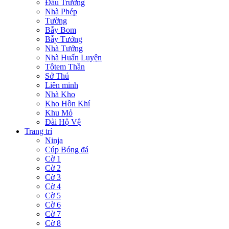
Đấu Trường
Nhà Phép
Tường
Bẫy Bom
Bẫy Tướng
Nhà Tướng
Nhà Huấn Luyện
Tôtem Thần
Sở Thú
Liên minh
Nhà Kho
Kho Hồn Khí
Khu Mỏ
Đài Hộ Vệ
Trang trí
Ninja
Cúp Bóng đá
Cờ 1
Cờ 2
Cờ 3
Cờ 4
Cờ 5
Cờ 6
Cờ 7
Cờ 8