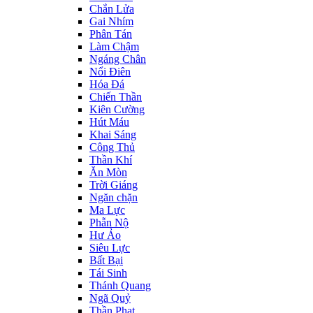
Chắn Lửa
Gai Nhím
Phân Tán
Làm Chậm
Ngáng Chân
Nổi Điên
Hóa Đá
Chiến Thần
Kiên Cường
Hút Máu
Khai Sáng
Công Thủ
Thần Khí
Ăn Mòn
Trời Giáng
Ngăn chặn
Ma Lực
Phẫn Nộ
Hư Ảo
Siêu Lực
Bất Bại
Tái Sinh
Thánh Quang
Ngã Quỷ
Thần Phạt