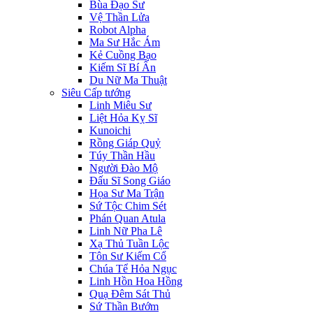
Bùa Đạo Sư
Vệ Thần Lửa
Robot Alpha
Ma Sư Hắc Ám
Kẻ Cuồng Bạo
Kiếm Sĩ Bí Ẩn
Du Nữ Ma Thuật
Siêu Cấp tướng
Linh Miêu Sư
Liệt Hỏa Kỵ Sĩ
Kunoichi
Rồng Giáp Quỷ
Túy Thần Hầu
Người Đào Mộ
Đấu Sĩ Song Giáo
Họa Sư Ma Trận
Sứ Tộc Chim Sét
Phán Quan Atula
Linh Nữ Pha Lê
Xạ Thủ Tuần Lộc
Tôn Sư Kiếm Cổ
Chúa Tể Hỏa Ngục
Linh Hồn Hoa Hồng
Quạ Đêm Sát Thủ
Sứ Thần Bướm