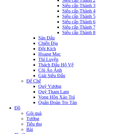
Siêu cấp Thành 2
Siêu cấp Thành 3
Siêu cấp Thành 4
Siêu cấp Thành 5
Siêu cấp Thành 6
Siêu cấp Thành 7
Siêu cấp Thành 8
Sàn Đấu
Chiến Địa
Đột Kích
Hoang Mạc
Thí Luyện
Thách Đấu Hộ Vệ
Cõi Ảo Ảnh
Giải Siêu Đấu
Đế Chế
Quỷ Vương
Quỷ Tham Lam
Vong Hồn Xảo Trá
Quân Đoàn Tro Tàn
Đồ
Gói quà
Tướng
Tiêu thụ
Bài