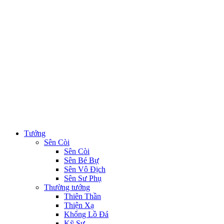
Tướng
Sên Còi
Sên Còi
Sên Bé Bự
Sên Vô Địch
Sên Sư Phụ
Thường tướng
Thiên Thần
Thiện Xạ
Khổng Lồ Đá
Kỹ Sư