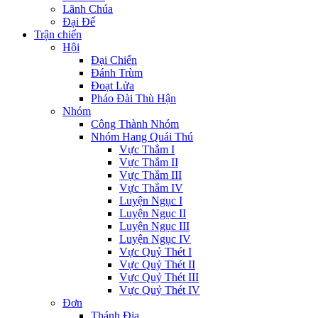
Lãnh Chúa
Đại Đế
Trận chiến
Hội
Đại Chiến
Đánh Trùm
Đoạt Lửa
Pháo Đài Thù Hận
Nhóm
Công Thành Nhóm
Nhóm Hang Quái Thú
Vực Thẳm I
Vực Thẳm II
Vực Thẳm III
Vực Thẳm IV
Luyện Ngục I
Luyện Ngục II
Luyện Ngục III
Luyện Ngục IV
Vực Quỷ Thét I
Vực Quỷ Thét II
Vực Quỷ Thét III
Vực Quỷ Thét IV
Đơn
Thánh Địa