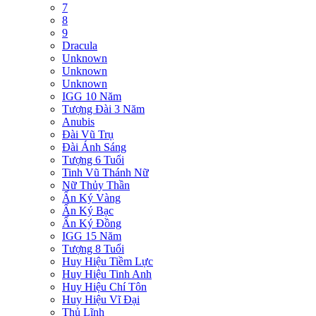
7
8
9
Dracula
Unknown
Unknown
Unknown
IGG 10 Năm
Tượng Đài 3 Năm
Anubis
Đài Vũ Trụ
Đài Ánh Sáng
Tượng 6 Tuổi
Tinh Vũ Thánh Nữ
Nữ Thủy Thần
Ấn Ký Vàng
Ấn Ký Bạc
Ấn Ký Đồng
IGG 15 Năm
Tượng 8 Tuổi
Huy Hiệu Tiềm Lực
Huy Hiệu Tinh Anh
Huy Hiệu Chí Tôn
Huy Hiệu Vĩ Đại
Thủ Lĩnh