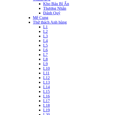
Kho Báu Bí Ẩn
Thương Nhân
Đánh Quỷ
Mê Cung
Thử thách Anh hùng
L1
L2
L3
L4
L5
L6
L7
L8
L9
L10
L11
L12
L13
L14
L15
L16
L17
L18
L19
L20