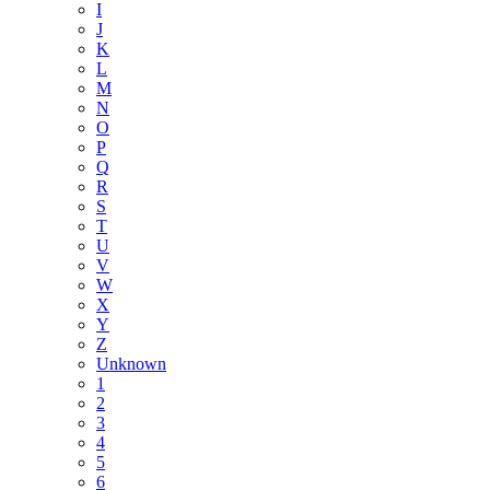
I
J
K
L
M
N
O
P
Q
R
S
T
U
V
W
X
Y
Z
Unknown
1
2
3
4
5
6