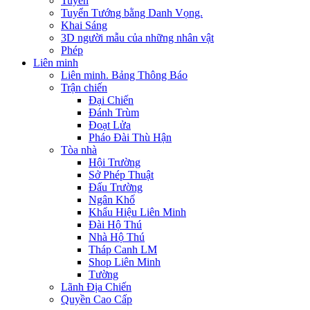
Tuyển
Tuyển Tướng bằng Danh Vọng.
Khai Sáng
3D người mẫu của những nhân vật
Phép
Liên minh
Liên minh. Bảng Thông Báo
Trận chiến
Đại Chiến
Đánh Trùm
Đoạt Lửa
Pháo Đài Thù Hận
Tòa nhà
Hội Trường
Sở Phép Thuật
Đấu Trường
Ngân Khố
Khẩu Hiệu Liên Minh
Đài Hộ Thú
Nhà Hộ Thú
Tháp Canh LM
Shop Liên Minh
Tường
Lãnh Địa Chiến
Quyền Cao Cấp