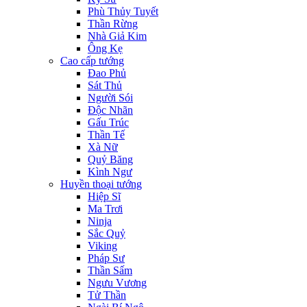
Phù Thủy Tuyết
Thần Rừng
Nhà Giả Kim
Ông Kẹ
Cao cấp tướng
Đao Phủ
Sát Thủ
Người Sói
Độc Nhãn
Gấu Trúc
Thần Tế
Xà Nữ
Quỷ Băng
Kình Ngư
Huyền thoại tướng
Hiệp Sĩ
Ma Trơi
Ninja
Sắc Quỷ
Viking
Pháp Sư
Thần Sấm
Ngưu Vương
Tử Thần