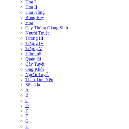
Hoa I
Hoa II
Hoa Hồng
Bóng Bay
Hoa
Cây Thông Giáng Sinh
Người Tuyết
Tượng III
Tượng IV
Tượng V
Hầm mộ
Quan tài
Cây Tuyết
Ống Khói
Người Tuyết
Thần Tình Yêu
Sô cô la
A
B
C
D
E
F
G
H