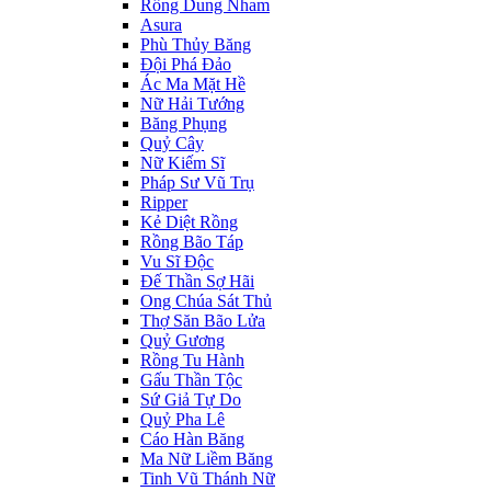
Rồng Dung Nham
Asura
Phù Thủy Băng
Đội Phá Đảo
Ác Ma Mặt Hề
Nữ Hải Tướng
Băng Phụng
Quỷ Cây
Nữ Kiếm Sĩ
Pháp Sư Vũ Trụ
Ripper
Kẻ Diệt Rồng
Rồng Bão Táp
Vu Sĩ Độc
Đế Thần Sợ Hãi
Ong Chúa Sát Thủ
Thợ Săn Bão Lửa
Quỷ Gương
Rồng Tu Hành
Gấu Thần Tộc
Sứ Giả Tự Do
Quỷ Pha Lê
Cáo Hàn Băng
Ma Nữ Liềm Băng
Tinh Vũ Thánh Nữ