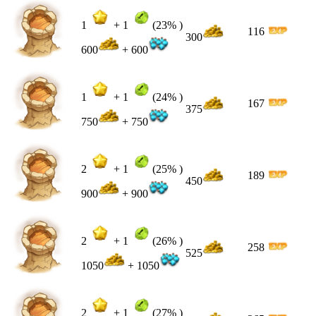
1
+
1
(23% )
116
300
600
+ 600
1
+
1
(24% )
167
375
750
+ 750
2
+
1
(25% )
189
450
900
+ 900
2
+
1
(26% )
258
525
1050
+ 1050
2
+
1
(27% )