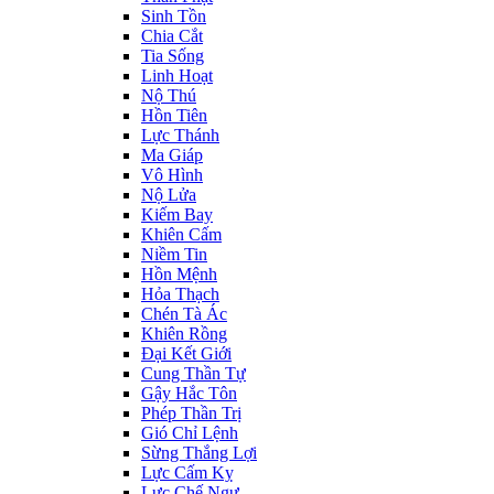
Sinh Tồn
Chia Cắt
Tia Sống
Linh Hoạt
Nộ Thú
Hồn Tiên
Lực Thánh
Ma Giáp
Vô Hình
Nộ Lửa
Kiếm Bay
Khiên Cấm
Niềm Tin
Hồn Mệnh
Hỏa Thạch
Chén Tà Ác
Khiên Rồng
Đại Kết Giới
Cung Thần Tự
Gậy Hắc Tôn
Phép Thần Trị
Gió Chỉ Lệnh
Sừng Thắng Lợi
Lực Cấm Kỵ
Lực Chế Ngự