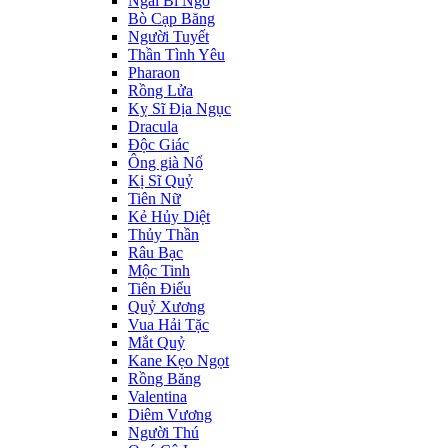
Ngài Bí Ngô
Bò Cạp Băng
Người Tuyết
Thần Tình Yêu
Pharaon
Rồng Lửa
Kỵ Sĩ Địa Ngục
Dracula
Độc Giác
Ông già Nổ
Kị Sĩ Quỷ
Tiên Nữ
Kẻ Hủy Diệt
Thủy Thần
Râu Bạc
Mộc Tinh
Tiên Điểu
Quỷ Xương
Vua Hải Tặc
Mắt Quỷ
Kane Kẹo Ngọt
Rồng Băng
Valentina
Diêm Vương
Người Thú