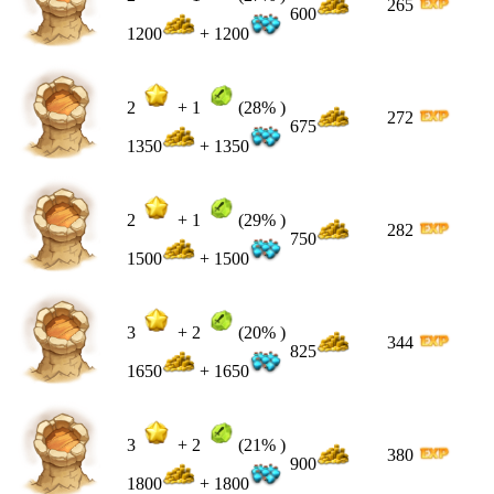
265
600
1200
+ 1200
2
+
1
(28% )
272
675
1350
+ 1350
2
+
1
(29% )
282
750
1500
+ 1500
3
+
2
(20% )
344
825
1650
+ 1650
3
+
2
(21% )
380
900
1800
+ 1800