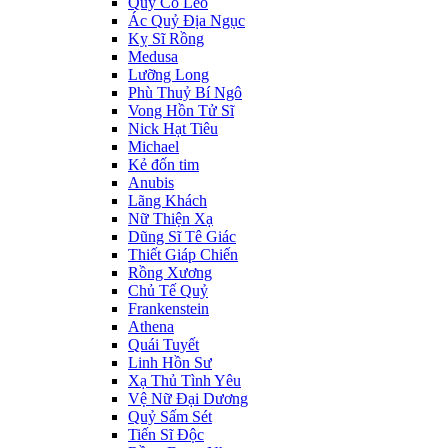
Quý Cô Leo
Ác Quỷ Địa Ngục
Kỵ Sĩ Rồng
Medusa
Lưỡng Long
Phù Thuỷ Bí Ngô
Vong Hồn Tử Sĩ
Nick Hạt Tiêu
Michael
Kẻ đốn tim
Anubis
Lãng Khách
Nữ Thiện Xạ
Dũng Sĩ Tê Giác
Thiết Giáp Chiến
Rồng Xương
Chủ Tế Quỷ
Frankenstein
Athena
Quái Tuyết
Linh Hồn Sư
Xạ Thủ Tình Yêu
Vệ Nữ Đại Dương
Quỷ Sấm Sét
Tiến Sĩ Độc