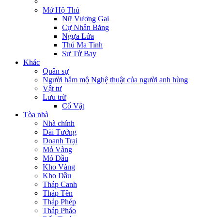
Mở Hộ Thú
Nữ Vương Gai
Cự Nhân Băng
Ngựa Lửa
Thú Ma Tinh
Sư Tử Bay
Khác
Quân sự
Người hâm mộ Nghệ thuật của người anh hùng
Vật tư
Lưu trữ
Cổ Vật
Tòa nhà
Nhà chính
Đài Tướng
Doanh Trại
Mỏ Vàng
Mỏ Dầu
Kho Vàng
Kho Dầu
Tháp Canh
Tháp Tên
Tháp Phép
Tháp Pháo