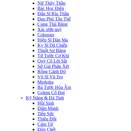
Nữ Thủy Thần
Bác Học Điên
Đấu Sĩ Rìu Thần
Đao Phủ Tận Thế
Cung Thủ Băng
Xác ướp quỷ
Colossus
Hiệp Sĩ Đàn Ma
Kỵ Sĩ Dã Chiến
Thuật Sư Băng
Tử Tước Cơ Khí
Quý Cô Lõi Sắt
Sứ Giả Phán Xét
Rồng Cánh Đỏ
Võ Sĩ Vũ Trụ
Merksha
Bá Tước Hòa Âm
Golem Cổ Đại
Kỹ Năng & Đá Tinh
Hồi Sinh
Đấm Mạnh
Tiếp Sức
Thiêu Đốt
Cảm Tử
Đòn Chết