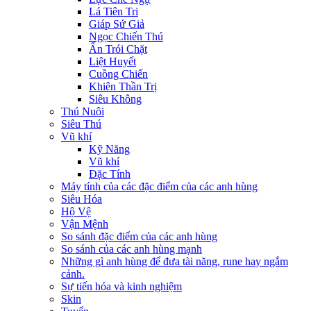
Lá Tiên Tri
Giáp Sứ Giả
Ngọc Chiến Thú
Ấn Trói Chặt
Liệt Huyết
Cuồng Chiến
Khiên Thần Trị
Siêu Không
Thú Nuôi
Siêu Thú
Vũ khí
Kỹ Năng
Vũ khí
Đặc Tính
Máy tính của các đặc điểm của các anh hùng
Siêu Hóa
Hộ Vệ
Vận Mệnh
So sánh đặc điểm của các anh hùng
So sánh của các anh hùng mạnh
Những gì anh hùng để đưa tài năng, rune hay ngắm
cảnh.
Sự tiến hóa và kinh nghiệm
Skin