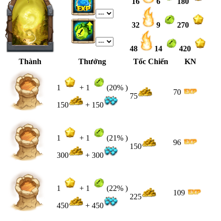
16
6
180
32
9
270
48
14
420
Thành
Thưởng
Tốc Chiến
KN
1
+
1
(20% )
70
75
150
+ 150
1
+
1
(21% )
96
150
300
+ 300
1
+
1
(22% )
109
225
450
+ 450