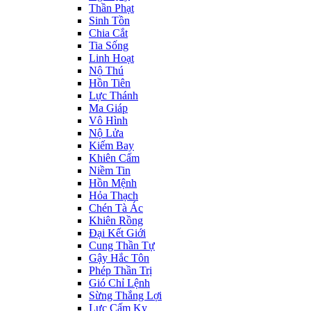
Thần Phạt
Sinh Tồn
Chia Cắt
Tia Sống
Linh Hoạt
Nộ Thú
Hồn Tiên
Lực Thánh
Ma Giáp
Vô Hình
Nộ Lửa
Kiếm Bay
Khiên Cấm
Niềm Tin
Hồn Mệnh
Hỏa Thạch
Chén Tà Ác
Khiên Rồng
Đại Kết Giới
Cung Thần Tự
Gậy Hắc Tôn
Phép Thần Trị
Gió Chỉ Lệnh
Sừng Thắng Lợi
Lực Cấm Kỵ