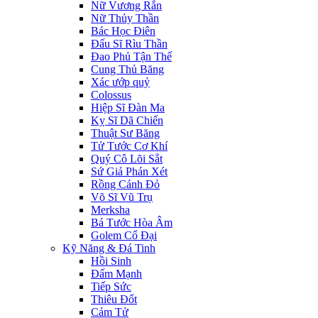
Nữ Vương Rắn
Nữ Thủy Thần
Bác Học Điên
Đấu Sĩ Rìu Thần
Đao Phủ Tận Thế
Cung Thủ Băng
Xác ướp quỷ
Colossus
Hiệp Sĩ Đàn Ma
Kỵ Sĩ Dã Chiến
Thuật Sư Băng
Tử Tước Cơ Khí
Quý Cô Lõi Sắt
Sứ Giả Phán Xét
Rồng Cánh Đỏ
Võ Sĩ Vũ Trụ
Merksha
Bá Tước Hòa Âm
Golem Cổ Đại
Kỹ Năng & Đá Tinh
Hồi Sinh
Đấm Mạnh
Tiếp Sức
Thiêu Đốt
Cảm Tử