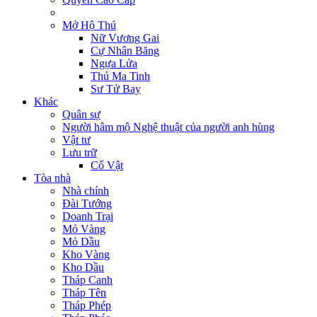
Mở Hộ Thú
Nữ Vương Gai
Cự Nhân Băng
Ngựa Lửa
Thú Ma Tinh
Sư Tử Bay
Khác
Quân sự
Người hâm mộ Nghệ thuật của người anh hùng
Vật tư
Lưu trữ
Cổ Vật
Tòa nhà
Nhà chính
Đài Tướng
Doanh Trại
Mỏ Vàng
Mỏ Dầu
Kho Vàng
Kho Dầu
Tháp Canh
Tháp Tên
Tháp Phép