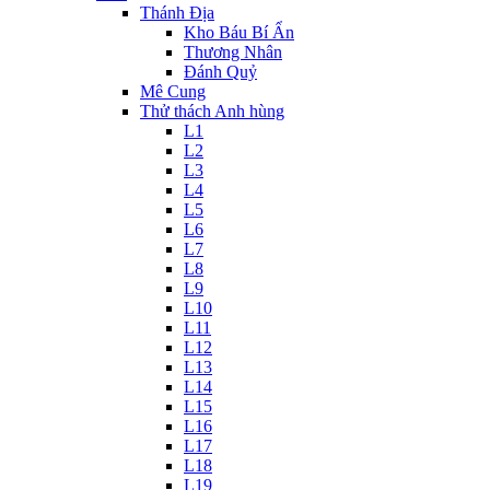
Thánh Địa
Kho Báu Bí Ẩn
Thương Nhân
Đánh Quỷ
Mê Cung
Thử thách Anh hùng
L1
L2
L3
L4
L5
L6
L7
L8
L9
L10
L11
L12
L13
L14
L15
L16
L17
L18
L19