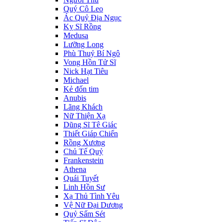
Quý Cô Leo
Ác Quỷ Địa Ngục
Kỵ Sĩ Rồng
Medusa
Lưỡng Long
Phù Thuỷ Bí Ngô
Vong Hồn Tử Sĩ
Nick Hạt Tiêu
Michael
Kẻ đốn tim
Anubis
Lãng Khách
Nữ Thiện Xạ
Dũng Sĩ Tê Giác
Thiết Giáp Chiến
Rồng Xương
Chủ Tế Quỷ
Frankenstein
Athena
Quái Tuyết
Linh Hồn Sư
Xạ Thủ Tình Yêu
Vệ Nữ Đại Dương
Quỷ Sấm Sét