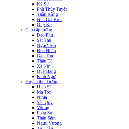
Kỹ Sư
Phù Thủy Tuyết
Thần Rừng
Nhà Giả Kim
Ông Kẹ
Cao cấp tướng
Đao Phủ
Sát Thủ
Người Sói
Độc Nhãn
Gấu Trúc
Thần Tế
Xà Nữ
Quỷ Băng
Kình Ngư
Huyền thoại tướng
Hiệp Sĩ
Ma Trơi
Ninja
Sắc Quỷ
Viking
Pháp Sư
Thần Sấm
Ngưu Vương
Tử Thần