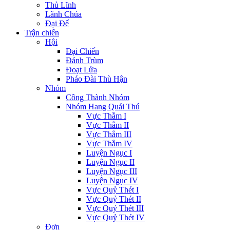
Thủ Lĩnh
Lãnh Chúa
Đại Đế
Trận chiến
Hội
Đại Chiến
Đánh Trùm
Đoạt Lửa
Pháo Đài Thù Hận
Nhóm
Công Thành Nhóm
Nhóm Hang Quái Thú
Vực Thẳm I
Vực Thẳm II
Vực Thẳm III
Vực Thẳm IV
Luyện Ngục I
Luyện Ngục II
Luyện Ngục III
Luyện Ngục IV
Vực Quỷ Thét I
Vực Quỷ Thét II
Vực Quỷ Thét III
Vực Quỷ Thét IV
Đơn