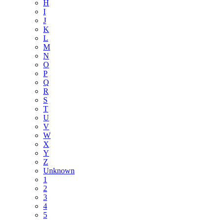
H
I
J
K
L
M
N
O
P
Q
R
S
T
U
V
W
X
Y
Z
Unknown
1
2
3
4
5