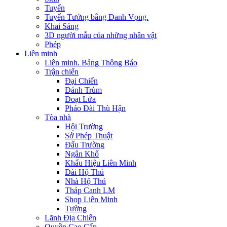
Tuyển
Tuyển Tướng bằng Danh Vọng.
Khai Sáng
3D người mẫu của những nhân vật
Phép
Liên minh
Liên minh. Bảng Thông Báo
Trận chiến
Đại Chiến
Đánh Trùm
Đoạt Lửa
Pháo Đài Thù Hận
Tòa nhà
Hội Trường
Sở Phép Thuật
Đấu Trường
Ngân Khố
Khẩu Hiệu Liên Minh
Đài Hộ Thú
Nhà Hộ Thú
Tháp Canh LM
Shop Liên Minh
Tường
Lãnh Địa Chiến
Quyền Cao Cấp