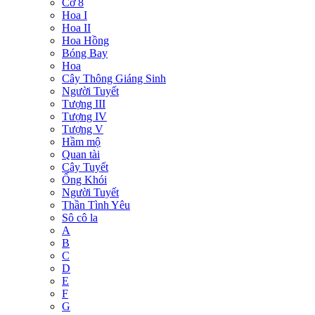
Cờ 8
Hoa I
Hoa II
Hoa Hồng
Bóng Bay
Hoa
Cây Thông Giáng Sinh
Người Tuyết
Tượng III
Tượng IV
Tượng V
Hầm mộ
Quan tài
Cây Tuyết
Ống Khói
Người Tuyết
Thần Tình Yêu
Sô cô la
A
B
C
D
E
F
G