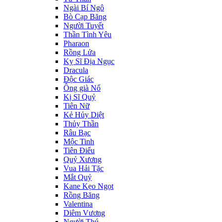
Ngài Bí Ngô
Bò Cạp Băng
Người Tuyết
Thần Tình Yêu
Pharaon
Rồng Lửa
Kỵ Sĩ Địa Ngục
Dracula
Độc Giác
Ông già Nổ
Kị Sĩ Quỷ
Tiên Nữ
Kẻ Hủy Diệt
Thủy Thần
Râu Bạc
Mộc Tinh
Tiên Điểu
Quỷ Xương
Vua Hải Tặc
Mắt Quỷ
Kane Kẹo Ngọt
Rồng Băng
Valentina
Diêm Vương
Người Thú