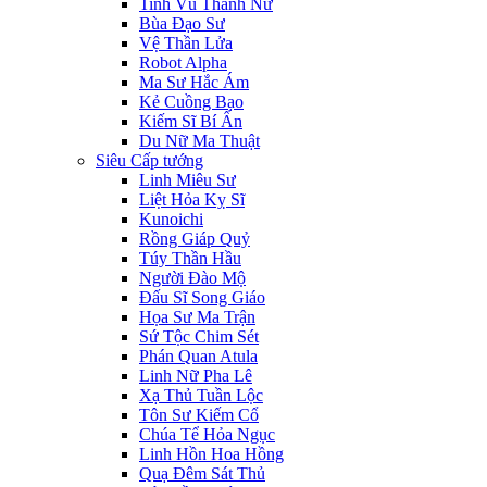
Tinh Vũ Thánh Nữ
Bùa Đạo Sư
Vệ Thần Lửa
Robot Alpha
Ma Sư Hắc Ám
Kẻ Cuồng Bạo
Kiếm Sĩ Bí Ẩn
Du Nữ Ma Thuật
Siêu Cấp tướng
Linh Miêu Sư
Liệt Hỏa Kỵ Sĩ
Kunoichi
Rồng Giáp Quỷ
Túy Thần Hầu
Người Đào Mộ
Đấu Sĩ Song Giáo
Họa Sư Ma Trận
Sứ Tộc Chim Sét
Phán Quan Atula
Linh Nữ Pha Lê
Xạ Thủ Tuần Lộc
Tôn Sư Kiếm Cổ
Chúa Tể Hỏa Ngục
Linh Hồn Hoa Hồng
Quạ Đêm Sát Thủ