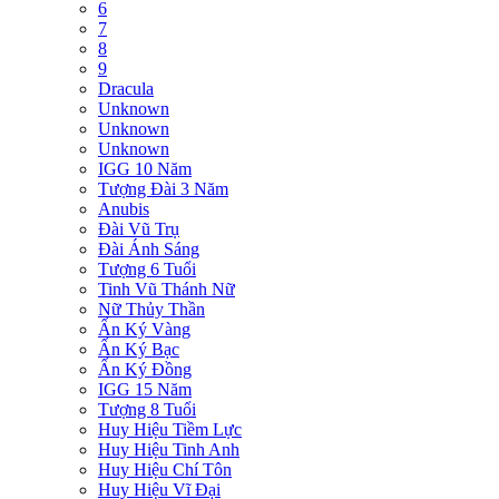
6
7
8
9
Dracula
Unknown
Unknown
Unknown
IGG 10 Năm
Tượng Đài 3 Năm
Anubis
Đài Vũ Trụ
Đài Ánh Sáng
Tượng 6 Tuổi
Tinh Vũ Thánh Nữ
Nữ Thủy Thần
Ấn Ký Vàng
Ấn Ký Bạc
Ấn Ký Đồng
IGG 15 Năm
Tượng 8 Tuổi
Huy Hiệu Tiềm Lực
Huy Hiệu Tinh Anh
Huy Hiệu Chí Tôn
Huy Hiệu Vĩ Đại