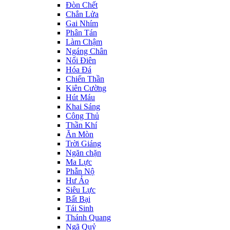
Đòn Chết
Chắn Lửa
Gai Nhím
Phân Tán
Làm Chậm
Ngáng Chân
Nổi Điên
Hóa Đá
Chiến Thần
Kiên Cường
Hút Máu
Khai Sáng
Công Thủ
Thần Khí
Ăn Mòn
Trời Giáng
Ngăn chặn
Ma Lực
Phẫn Nộ
Hư Ảo
Siêu Lực
Bất Bại
Tái Sinh
Thánh Quang
Ngã Quỷ