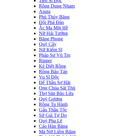
Tiến Sĩ Độc
Rồng Dung Nham
Asura
Phù Thủy Băng
Đội Phá Đảo
Ác Ma Mặt Hề
Nữ Hải Tướng
Băng Phụng
Quỷ Cây
Nữ Kiếm Sĩ
Pháp Sư Vũ Trụ
Ripper
Kẻ Diệt Rồng
Rồng Bão Táp
Vu Sĩ Độc
Đế Thần Sợ Hãi
Ong Chúa Sát Thủ
Thợ Săn Bão Lửa
Quỷ Gương
Rồng Tu Hành
Gấu Thần Tộc
Sứ Giả Tự Do
Quỷ Pha Lê
Cáo Hàn Băng
Ma Nữ Liềm Băng