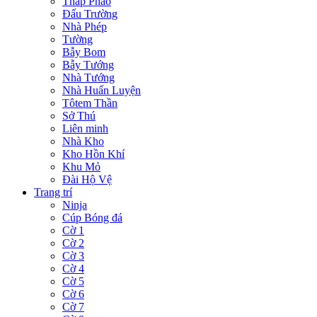
Tháp Pháo
Đấu Trường
Nhà Phép
Tường
Bẫy Bom
Bẫy Tướng
Nhà Tướng
Nhà Huấn Luyện
Tôtem Thần
Sở Thú
Liên minh
Nhà Kho
Kho Hồn Khí
Khu Mỏ
Đài Hộ Vệ
Trang trí
Ninja
Cúp Bóng đá
Cờ 1
Cờ 2
Cờ 3
Cờ 4
Cờ 5
Cờ 6
Cờ 7