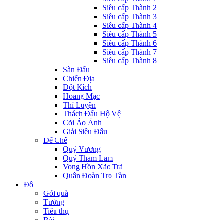
Siêu cấp Thành 2
Siêu cấp Thành 3
Siêu cấp Thành 4
Siêu cấp Thành 5
Siêu cấp Thành 6
Siêu cấp Thành 7
Siêu cấp Thành 8
Sàn Đấu
Chiến Địa
Đột Kích
Hoang Mạc
Thí Luyện
Thách Đấu Hộ Vệ
Cõi Ảo Ảnh
Giải Siêu Đấu
Đế Chế
Quỷ Vương
Quỷ Tham Lam
Vong Hồn Xảo Trá
Quân Đoàn Tro Tàn
Đồ
Gói quà
Tướng
Tiêu thụ
Bài