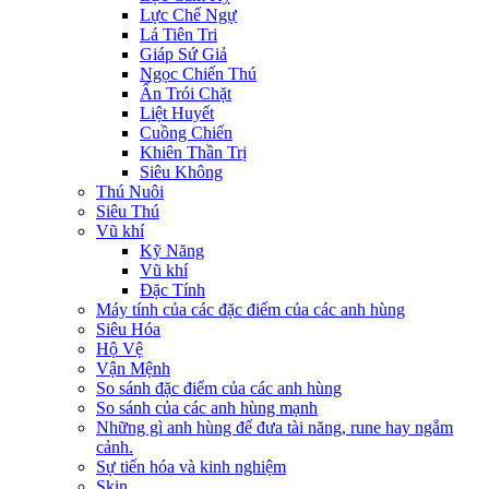
Lực Chế Ngự
Lá Tiên Tri
Giáp Sứ Giả
Ngọc Chiến Thú
Ấn Trói Chặt
Liệt Huyết
Cuồng Chiến
Khiên Thần Trị
Siêu Không
Thú Nuôi
Siêu Thú
Vũ khí
Kỹ Năng
Vũ khí
Đặc Tính
Máy tính của các đặc điểm của các anh hùng
Siêu Hóa
Hộ Vệ
Vận Mệnh
So sánh đặc điểm của các anh hùng
So sánh của các anh hùng mạnh
Những gì anh hùng để đưa tài năng, rune hay ngắm
cảnh.
Sự tiến hóa và kinh nghiệm
Skin