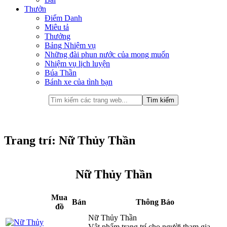
Thưởn
Điểm Danh
Miêu tả
Thưởng
Bảng Nhiệm vụ
Những đài phun nước của mong muốn
Nhiệm vụ lịch luyện
Búa Thần
Bánh xe của tình bạn
Trang trí: Nữ Thủy Thần
Nữ Thủy Thần
Mua
Bán
Thông Báo
đồ
Nữ Thủy Thần
Vật phẩm trang trí cho người tham gia