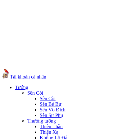
Tài khoản cá nhân
Tướng
Sên Còi
Sên Còi
Sên Bé Bự
Sên Vô Địch
Sên Sư Phụ
Thường tướng
Thiên Thần
Thiện Xạ
Khổng Lồ Đá