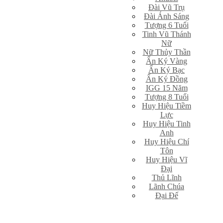
Đài Vũ Trụ
Đài Ánh Sáng
Tượng 6 Tuổi
Tinh Vũ Thánh
Nữ
Nữ Thủy Thần
Ấn Ký Vàng
Ấn Ký Bạc
Ấn Ký Đồng
IGG 15 Năm
Tượng 8 Tuổi
Huy Hiệu Tiềm
Lực
Huy Hiệu Tinh
Anh
Huy Hiệu Chí
Tôn
Huy Hiệu Vĩ
Đại
Thủ Lĩnh
Lãnh Chúa
Đại Đế