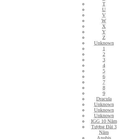
T
U
V
W
X
Y
Z
Unknown
1
2
3
4
5
6
7
8
9
Dracula
Unknown
Unknown
Unknown
IGG 10 Năm
Tượng Đài 3
Năm
Anubis