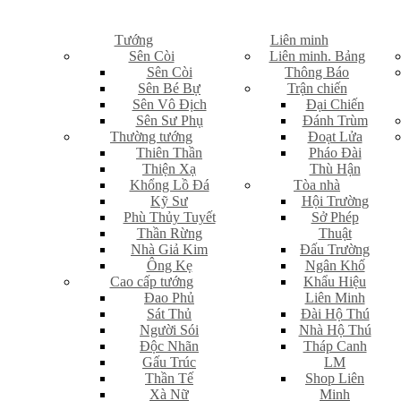
Tướng
Liên minh
Sên Còi
Liên minh. Bảng
Sên Còi
Thông Báo
Sên Bé Bự
Trận chiến
Sên Vô Địch
Đại Chiến
Sên Sư Phụ
Đánh Trùm
Thường tướng
Đoạt Lửa
Thiên Thần
Pháo Đài
Thiện Xạ
Thù Hận
Khổng Lồ Đá
Tòa nhà
Kỹ Sư
Hội Trường
Phù Thủy Tuyết
Sở Phép
Thần Rừng
Thuật
Nhà Giả Kim
Đấu Trường
Ông Kẹ
Ngân Khố
Cao cấp tướng
Khẩu Hiệu
Đao Phủ
Liên Minh
Sát Thủ
Đài Hộ Thú
Người Sói
Nhà Hộ Thú
Độc Nhãn
Tháp Canh
Gấu Trúc
LM
Thần Tế
Shop Liên
Xà Nữ
Minh