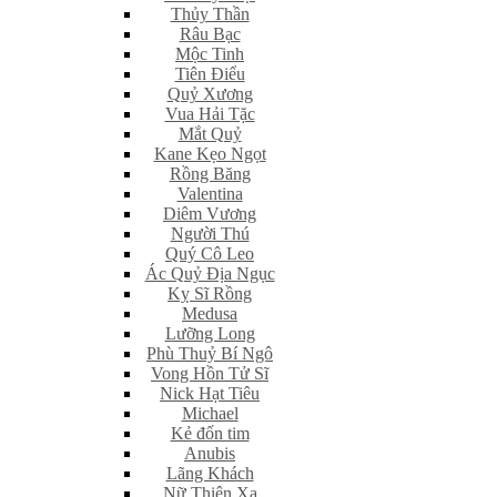
Thủy Thần
Râu Bạc
Mộc Tinh
Tiên Điểu
Quỷ Xương
Vua Hải Tặc
Mắt Quỷ
Kane Kẹo Ngọt
Rồng Băng
Valentina
Diêm Vương
Người Thú
Quý Cô Leo
Ác Quỷ Địa Ngục
Kỵ Sĩ Rồng
Medusa
Lưỡng Long
Phù Thuỷ Bí Ngô
Vong Hồn Tử Sĩ
Nick Hạt Tiêu
Michael
Kẻ đốn tim
Anubis
Lãng Khách
Nữ Thiện Xạ