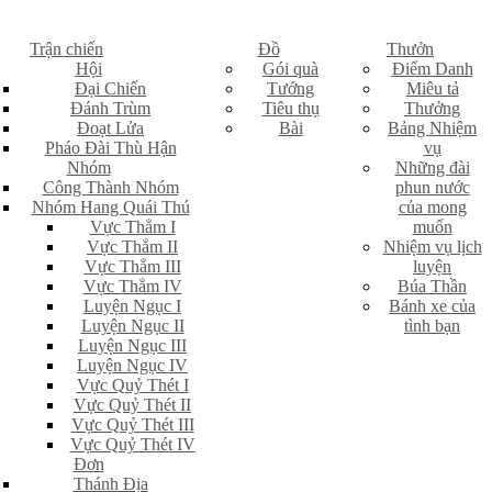
Trận chiến
Đồ
Thưởn
Hội
Gói quà
Điểm Danh
Đại Chiến
Tướng
Miêu tả
Đánh Trùm
Tiêu thụ
Thưởng
Đoạt Lửa
Bài
Bảng Nhiệm
Pháo Đài Thù Hận
vụ
Nhóm
Những đài
Công Thành Nhóm
phun nước
Nhóm Hang Quái Thú
của mong
Vực Thẳm I
muốn
Vực Thẳm II
Nhiệm vụ lịch
Vực Thẳm III
luyện
Vực Thẳm IV
Búa Thần
Luyện Ngục I
Bánh xe của
Luyện Ngục II
tình bạn
Luyện Ngục III
Luyện Ngục IV
Vực Quỷ Thét I
Vực Quỷ Thét II
Vực Quỷ Thét III
Vực Quỷ Thét IV
Đơn
Thánh Địa