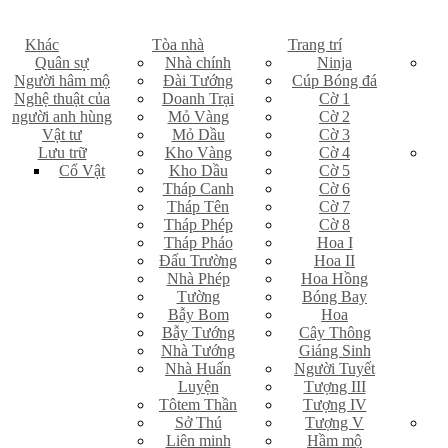
Khác
Tòa nhà
Trang trí
Quân sự
Nhà chính
Ninja
Người hâm mộ
Đài Tướng
Cúp Bóng đá
Nghệ thuật của
Doanh Trại
Cờ 1
người anh hùng
Mỏ Vàng
Cờ 2
Vật tư
Mỏ Dầu
Cờ 3
Lưu trữ
Kho Vàng
Cờ 4
Cổ Vật
Kho Dầu
Cờ 5
Tháp Canh
Cờ 6
Tháp Tên
Cờ 7
Tháp Phép
Cờ 8
Tháp Pháo
Hoa I
Đấu Trường
Hoa II
Nhà Phép
Hoa Hồng
Tường
Bóng Bay
Bẫy Bom
Hoa
Bẫy Tướng
Cây Thông
Nhà Tướng
Giáng Sinh
Nhà Huấn
Người Tuyết
Luyện
Tượng III
Tôtem Thần
Tượng IV
Sở Thú
Tượng V
Liên minh
Hầm mộ