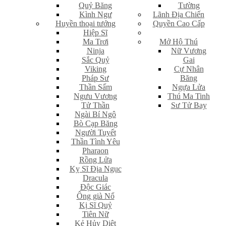
Quỷ Băng
Tường
Kình Ngư
Lãnh Địa Chiến
Huyền thoại tướng
Quyền Cao Cấp
Hiệp Sĩ
Ma Trơi
Mở Hộ Thú
Ninja
Nữ Vương
Sắc Quỷ
Gai
Viking
Cự Nhân
Pháp Sư
Băng
Thần Sấm
Ngựa Lửa
Ngưu Vương
Thú Ma Tinh
Tử Thần
Sư Tử Bay
Ngài Bí Ngô
Bò Cạp Băng
Người Tuyết
Thần Tình Yêu
Pharaon
Rồng Lửa
Kỵ Sĩ Địa Ngục
Dracula
Độc Giác
Ông già Nổ
Kị Sĩ Quỷ
Tiên Nữ
Kẻ Hủy Diệt