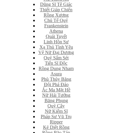
Dũng Sĩ Tê Giác
Thiết Giáp Chiến
Rồng Xương
Chủ Tế Quỷ
Frankenstein
Athena
Quái Tuyết
Linh Hồn Sư
Xạ Thủ Tình Yêu
Vệ Nữ Đại Dương
Quỷ Sấm Sét
Tiến Sĩ Độc
Rồng Dung Nham
Asura
Phù Thủy Băng
Đội Phá Đảo
Ác Ma Mặt Hề
Nữ Hải Tướng
Băng Phụng
Quỷ Cây
Nữ Kiếm Sĩ
Pháp Sư Vũ Trụ
Ripper
Kẻ Diệt Rồng
Rồng Bão Táp