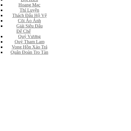
Hoang Mạc
Thí Luyện
Thách Đấu Hộ Vệ
Cõi Ảo Ảnh
Giải Siêu Đấu
Đế Chế
Quỷ Vương
Quỷ Tham Lam
Vong Hồn Xảo Trá
Quân Đoàn Tro Tàn