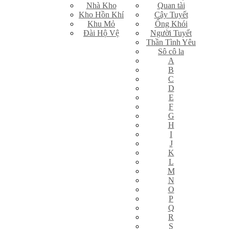
Nhà Kho
Quan tài
Kho Hồn Khí
Cây Tuyết
Khu Mỏ
Ống Khói
Đài Hộ Vệ
Người Tuyết
Thần Tình Yêu
Sô cô la
A
B
C
D
E
F
G
H
I
J
K
L
M
N
O
P
Q
R
S