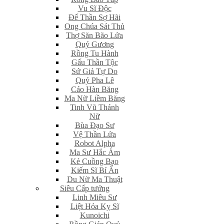
Vu Sĩ Độc
Đế Thần Sợ Hãi
Ong Chúa Sát Thủ
Thợ Săn Bão Lửa
Quỷ Gương
Rồng Tu Hành
Gấu Thần Tộc
Sứ Giả Tự Do
Quỷ Pha Lê
Cáo Hàn Băng
Ma Nữ Liềm Băng
Tinh Vũ Thánh
Nữ
Bùa Đạo Sư
Vệ Thần Lửa
Robot Alpha
Ma Sư Hắc Ám
Kẻ Cuồng Bạo
Kiếm Sĩ Bí Ẩn
Du Nữ Ma Thuật
Siêu Cấp tướng
Linh Miêu Sư
Liệt Hỏa Kỵ Sĩ
Kunoichi