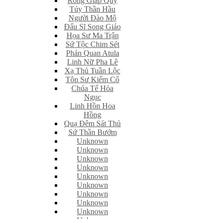
Rồng Giáp Quỷ
Túy Thần Hầu
Người Đào Mộ
Đấu Sĩ Song Giáo
Họa Sư Ma Trận
Sứ Tộc Chim Sét
Phán Quan Atula
Linh Nữ Pha Lê
Xạ Thủ Tuần Lộc
Tôn Sư Kiếm Cổ
Chúa Tể Hỏa
Ngục
Linh Hồn Hoa
Hồng
Quạ Đêm Sát Thủ
Sứ Thần Bướm
Unknown
Unknown
Unknown
Unknown
Unknown
Unknown
Unknown
Unknown
Unknown