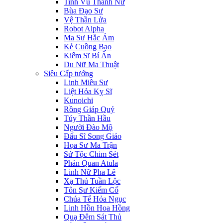
Tinh Vũ Thánh Nữ
Bùa Đạo Sư
Vệ Thần Lửa
Robot Alpha
Ma Sư Hắc Ám
Kẻ Cuồng Bạo
Kiếm Sĩ Bí Ẩn
Du Nữ Ma Thuật
Siêu Cấp tướng
Linh Miêu Sư
Liệt Hỏa Kỵ Sĩ
Kunoichi
Rồng Giáp Quỷ
Túy Thần Hầu
Người Đào Mộ
Đấu Sĩ Song Giáo
Họa Sư Ma Trận
Sứ Tộc Chim Sét
Phán Quan Atula
Linh Nữ Pha Lê
Xạ Thủ Tuần Lộc
Tôn Sư Kiếm Cổ
Chúa Tể Hỏa Ngục
Linh Hồn Hoa Hồng
Quạ Đêm Sát Thủ