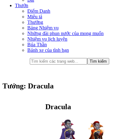
Thưởn
Điểm Danh
Miêu tả
Thưởng
Bảng Nhiệm vụ
Những đài phun nước của mong muốn
Nhiệm vụ lịch luyện
Búa Thần
Bánh xe của tình bạn
Tướng: Dracula
Dracula