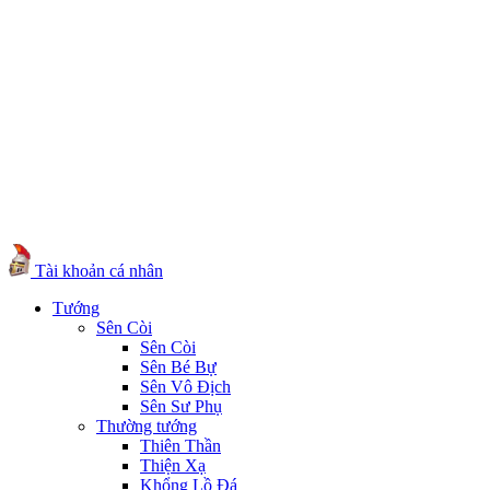
Tài khoản cá nhân
Tướng
Sên Còi
Sên Còi
Sên Bé Bự
Sên Vô Địch
Sên Sư Phụ
Thường tướng
Thiên Thần
Thiện Xạ
Khổng Lồ Đá