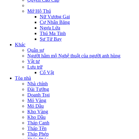
Mở Hộ Thú
Nữ Vương Gai
Cự Nhân Băng
Ngựa Lửa
Thú Ma Tinh
Sư Tử Bay
Khác
Quân sự
Người hâm mộ Nghệ thuật của người anh hùng
Vật tư
Lưu trữ
Cổ Vật
Tòa nhà
Nhà chính
Đài Tướng
Doanh Trại
Mỏ Vàng
Mỏ Dầu
Kho Vàng
Kho Dầu
Tháp Canh
Tháp Tên
Tháp Phép