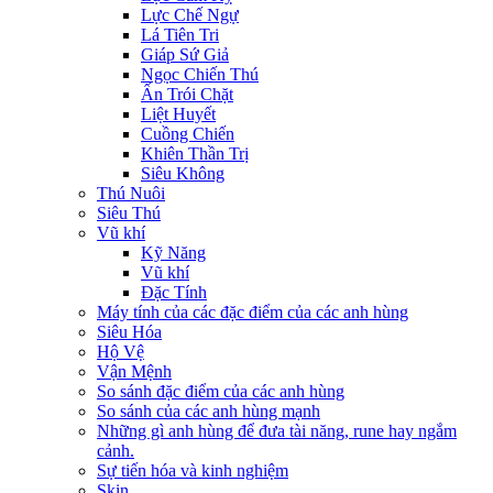
Lực Chế Ngự
Lá Tiên Tri
Giáp Sứ Giả
Ngọc Chiến Thú
Ấn Trói Chặt
Liệt Huyết
Cuồng Chiến
Khiên Thần Trị
Siêu Không
Thú Nuôi
Siêu Thú
Vũ khí
Kỹ Năng
Vũ khí
Đặc Tính
Máy tính của các đặc điểm của các anh hùng
Siêu Hóa
Hộ Vệ
Vận Mệnh
So sánh đặc điểm của các anh hùng
So sánh của các anh hùng mạnh
Những gì anh hùng để đưa tài năng, rune hay ngắm
cảnh.
Sự tiến hóa và kinh nghiệm
Skin