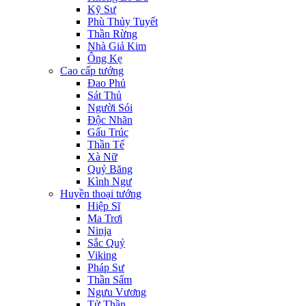
Kỹ Sư
Phù Thủy Tuyết
Thần Rừng
Nhà Giả Kim
Ông Kẹ
Cao cấp tướng
Đao Phủ
Sát Thủ
Người Sói
Độc Nhãn
Gấu Trúc
Thần Tế
Xà Nữ
Quỷ Băng
Kình Ngư
Huyền thoại tướng
Hiệp Sĩ
Ma Trơi
Ninja
Sắc Quỷ
Viking
Pháp Sư
Thần Sấm
Ngưu Vương
Tử Thần