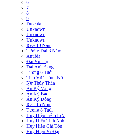
6
7
8
9
Dracula
Unknown
Unknown
Unknown
IGG 10 Năm
Tượng Đài 3 Năm
Anubis
Đài Vũ Trụ
Đài Ánh Sáng
Tượng 6 Tuổi
Tinh Vũ Thánh Nữ
Nữ Thủy Thần
Ấn Ký Vàng
Ấn Ký Bạc
Ấn Ký Đồng
IGG 15 Năm
Tượng 8 Tuổi
Huy Hiệu Tiềm Lực
Huy Hiệu Tinh Anh
Huy Hiệu Chí Tôn
Huy Hiệu Vĩ Đại