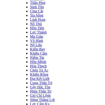
Thần Phạt
Sinh Tồn
Chia Cắt
Tia Sống
Linh Hoạt
Nộ Thú
Hồn Tiên
Lực Thánh
Ma Giáp
Vô Hình
Nộ Lửa
Kiếm Bay
Khiên Cấm
Niềm Tin
Hồn Mệnh
Hỏa Thạch
Chén Tà Ác
Khiên Rồng
Đại Kết Giới
Cung Thần Tự
Gậy Hắc Tôn
Phép Thần Trị
Gió Chỉ Lệnh
Sừng Thắng Lợi
Lực Cấm Kỵ