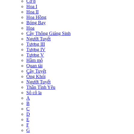
Cờ 8
Hoa I
Hoa II
Hoa Hồng
Bóng Bay
Hoa
Cây Thông Giáng Sinh
Người Tuyết
Tượng III
Tượng IV
Tượng V
Hầm mộ
Quan tài
Cây Tuyết
Ống Khói
Người Tuyết
Thần Tình Yêu
Sô cô la
A
B
C
D
E
F
G