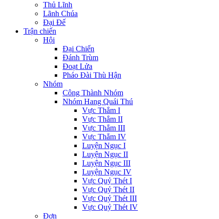
Thủ Lĩnh
Lãnh Chúa
Đại Đế
Trận chiến
Hội
Đại Chiến
Đánh Trùm
Đoạt Lửa
Pháo Đài Thù Hận
Nhóm
Công Thành Nhóm
Nhóm Hang Quái Thú
Vực Thẳm I
Vực Thẳm II
Vực Thẳm III
Vực Thẳm IV
Luyện Ngục I
Luyện Ngục II
Luyện Ngục III
Luyện Ngục IV
Vực Quỷ Thét I
Vực Quỷ Thét II
Vực Quỷ Thét III
Vực Quỷ Thét IV
Đơn