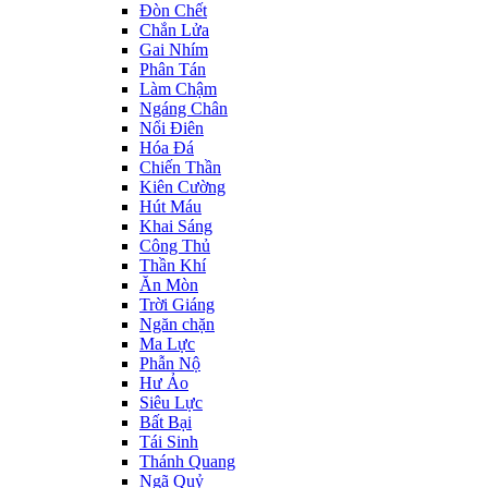
Đòn Chết
Chắn Lửa
Gai Nhím
Phân Tán
Làm Chậm
Ngáng Chân
Nổi Điên
Hóa Đá
Chiến Thần
Kiên Cường
Hút Máu
Khai Sáng
Công Thủ
Thần Khí
Ăn Mòn
Trời Giáng
Ngăn chặn
Ma Lực
Phẫn Nộ
Hư Ảo
Siêu Lực
Bất Bại
Tái Sinh
Thánh Quang
Ngã Quỷ