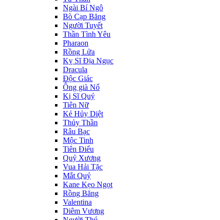
Ngài Bí Ngô
Bò Cạp Băng
Người Tuyết
Thần Tình Yêu
Pharaon
Rồng Lửa
Kỵ Sĩ Địa Ngục
Dracula
Độc Giác
Ông già Nổ
Kị Sĩ Quỷ
Tiên Nữ
Kẻ Hủy Diệt
Thủy Thần
Râu Bạc
Mộc Tinh
Tiên Điểu
Quỷ Xương
Vua Hải Tặc
Mắt Quỷ
Kane Kẹo Ngọt
Rồng Băng
Valentina
Diêm Vương
Người Thú