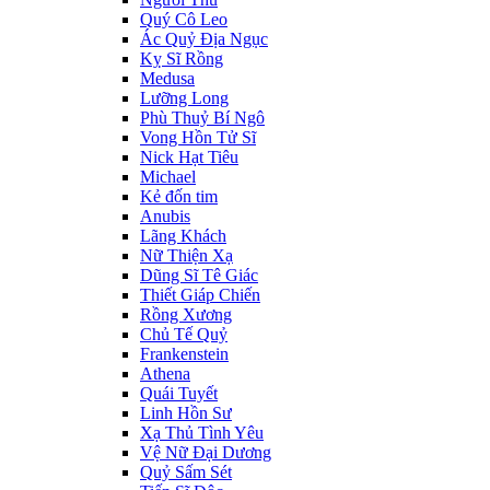
Quý Cô Leo
Ác Quỷ Địa Ngục
Kỵ Sĩ Rồng
Medusa
Lưỡng Long
Phù Thuỷ Bí Ngô
Vong Hồn Tử Sĩ
Nick Hạt Tiêu
Michael
Kẻ đốn tim
Anubis
Lãng Khách
Nữ Thiện Xạ
Dũng Sĩ Tê Giác
Thiết Giáp Chiến
Rồng Xương
Chủ Tế Quỷ
Frankenstein
Athena
Quái Tuyết
Linh Hồn Sư
Xạ Thủ Tình Yêu
Vệ Nữ Đại Dương
Quỷ Sấm Sét