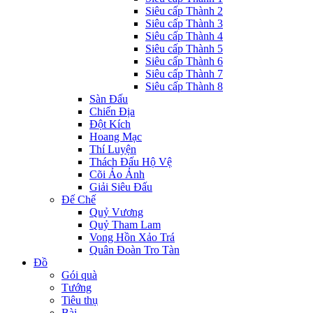
Siêu cấp Thành 2
Siêu cấp Thành 3
Siêu cấp Thành 4
Siêu cấp Thành 5
Siêu cấp Thành 6
Siêu cấp Thành 7
Siêu cấp Thành 8
Sàn Đấu
Chiến Địa
Đột Kích
Hoang Mạc
Thí Luyện
Thách Đấu Hộ Vệ
Cõi Ảo Ảnh
Giải Siêu Đấu
Đế Chế
Quỷ Vương
Quỷ Tham Lam
Vong Hồn Xảo Trá
Quân Đoàn Tro Tàn
Đồ
Gói quà
Tướng
Tiêu thụ
Bài