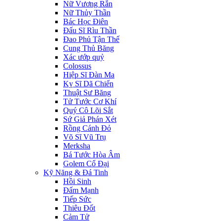
Nữ Vương Rắn
Nữ Thủy Thần
Bác Học Điên
Đấu Sĩ Rìu Thần
Đao Phủ Tận Thế
Cung Thủ Băng
Xác ướp quỷ
Colossus
Hiệp Sĩ Đàn Ma
Kỵ Sĩ Dã Chiến
Thuật Sư Băng
Tử Tước Cơ Khí
Quý Cô Lõi Sắt
Sứ Giả Phán Xét
Rồng Cánh Đỏ
Võ Sĩ Vũ Trụ
Merksha
Bá Tước Hòa Âm
Golem Cổ Đại
Kỹ Năng & Đá Tinh
Hồi Sinh
Đấm Mạnh
Tiếp Sức
Thiêu Đốt
Cảm Tử