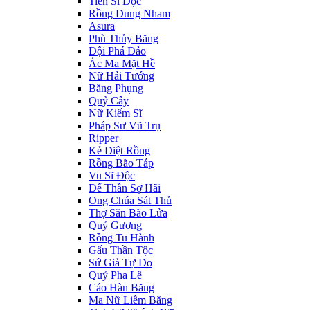
Tiến Sĩ Độc
Rồng Dung Nham
Asura
Phù Thủy Băng
Đội Phá Đảo
Ác Ma Mặt Hề
Nữ Hải Tướng
Băng Phụng
Quỷ Cây
Nữ Kiếm Sĩ
Pháp Sư Vũ Trụ
Ripper
Kẻ Diệt Rồng
Rồng Bão Táp
Vu Sĩ Độc
Đế Thần Sợ Hãi
Ong Chúa Sát Thủ
Thợ Săn Bão Lửa
Quỷ Gương
Rồng Tu Hành
Gấu Thần Tộc
Sứ Giả Tự Do
Quỷ Pha Lê
Cáo Hàn Băng
Ma Nữ Liềm Băng