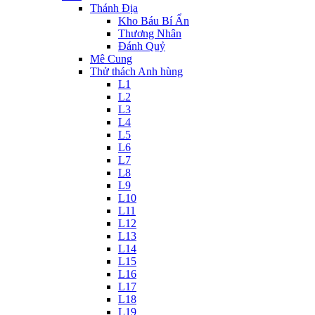
Thánh Địa
Kho Báu Bí Ẩn
Thương Nhân
Đánh Quỷ
Mê Cung
Thử thách Anh hùng
L1
L2
L3
L4
L5
L6
L7
L8
L9
L10
L11
L12
L13
L14
L15
L16
L17
L18
L19