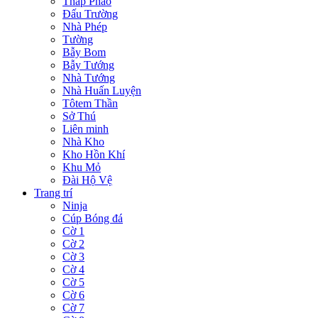
Tháp Pháo
Đấu Trường
Nhà Phép
Tường
Bẫy Bom
Bẫy Tướng
Nhà Tướng
Nhà Huấn Luyện
Tôtem Thần
Sở Thú
Liên minh
Nhà Kho
Kho Hồn Khí
Khu Mỏ
Đài Hộ Vệ
Trang trí
Ninja
Cúp Bóng đá
Cờ 1
Cờ 2
Cờ 3
Cờ 4
Cờ 5
Cờ 6
Cờ 7