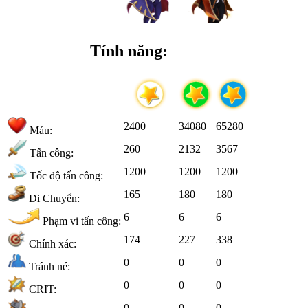
Tính năng:
2400
34080
65280
Máu:
260
2132
3567
Tấn công:
1200
1200
1200
Tốc độ tấn công:
165
180
180
Di Chuyển:
6
6
6
Phạm vi tấn công:
174
227
338
Chính xác:
0
0
0
Tránh né:
0
0
0
CRIT:
0
0
0