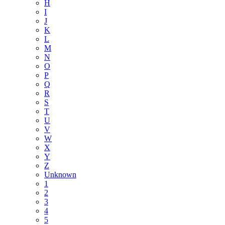
H
I
J
K
L
M
N
O
P
Q
R
S
T
U
V
W
X
Y
Z
Unknown
1
2
3
4
5