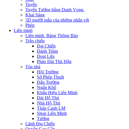
Tuyển
Tuyển Tướng bằng Danh Vọng.
Khai Sáng
3D người mẫu của những nhân vật
Phép
Liên minh
Liên minh. Bảng Thông Báo
Trận chiến
Đại Chiến
Đánh Trùm
Đoạt Lửa
Pháo Đài Thù Hận
Tòa nhà
Hội Trường
Sở Phép Thuật
Đấu Trường
Ngân Khố
Khẩu Hiệu Liên Minh
Đài Hộ Thú
Nhà Hộ Thú
Tháp Canh LM
Shop Liên Minh
Tường
Lãnh Địa Chiến
Quyền Cao Cấp