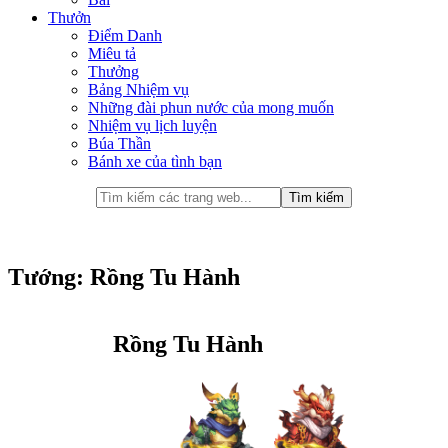
Thưởn
Điểm Danh
Miêu tả
Thưởng
Bảng Nhiệm vụ
Những đài phun nước của mong muốn
Nhiệm vụ lịch luyện
Búa Thần
Bánh xe của tình bạn
Tướng: Rồng Tu Hành
Rồng Tu Hành