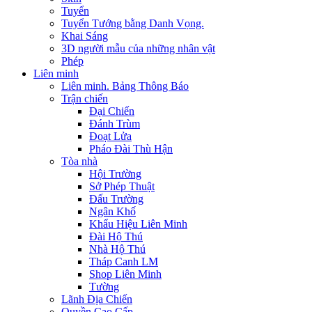
Tuyển
Tuyển Tướng bằng Danh Vọng.
Khai Sáng
3D người mẫu của những nhân vật
Phép
Liên minh
Liên minh. Bảng Thông Báo
Trận chiến
Đại Chiến
Đánh Trùm
Đoạt Lửa
Pháo Đài Thù Hận
Tòa nhà
Hội Trường
Sở Phép Thuật
Đấu Trường
Ngân Khố
Khẩu Hiệu Liên Minh
Đài Hộ Thú
Nhà Hộ Thú
Tháp Canh LM
Shop Liên Minh
Tường
Lãnh Địa Chiến
Quyền Cao Cấp