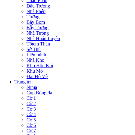
Tháp Pháo
Đấu Trường
Nhà Phép
Tường
Bẫy Bom
Bẫy Tướng
Nhà Tướng
Nhà Huấn Luyện
Tôtem Thần
Sở Thú
Liên minh
Nhà Kho
Kho Hồn Khí
Khu Mỏ
Đài Hộ Vệ
Trang trí
Ninja
Cúp Bóng đá
Cờ 1
Cờ 2
Cờ 3
Cờ 4
Cờ 5
Cờ 6
Cờ 7