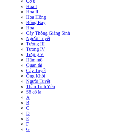
Cờ 8
Hoa I
Hoa II
Hoa Hồng
Bóng Bay
Hoa
Cây Thông Giáng Sinh
Người Tuyết
Tượng III
Tượng IV
Tượng V
Hầm mộ
Quan tài
Cây Tuyết
Ống Khói
Người Tuyết
Thần Tình Yêu
Sô cô la
A
B
C
D
E
F
G