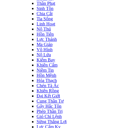
Thần Phạt
Sinh Tồn
Chia Cắt
Tia Sống
Linh Hoạt
Nộ Thú
Hồn Tiên
Lực Thánh
Ma Giáp
Vô Hình
Nộ Lửa
Kiếm Bay
Khiên Cấm
Niềm Tin
Hồn Mệnh
Hỏa Thạch
Chén Tà Ác
Khiên Rồng
Đại Kết Giới
Cung Thần Tự
Gậy Hắc Tôn
Phép Thần Trị
Gió Chỉ Lệnh
Sừng Thắng Lợi
Lực Cấm Kỵ