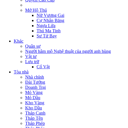
Mở Hộ Thú
Nữ Vương Gai
Cự Nhân Băng
Ngựa Lửa
Thú Ma Tinh
Sư Tử Bay
Khác
Quân sự
Người hâm mộ Nghệ thuật của người anh hùng
Vật tư
Lưu trữ
Cổ Vật
Tòa nhà
Nhà chính
Đài Tướng
Doanh Trại
Mỏ Vàng
Mỏ Dầu
Kho Vàng
Kho Dầu
Tháp Canh
Tháp Tên
Tháp Phép