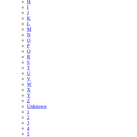
H
I
J
K
L
M
N
O
P
Q
R
S
T
U
V
W
X
Y
Z
Unknown
1
2
3
4
5