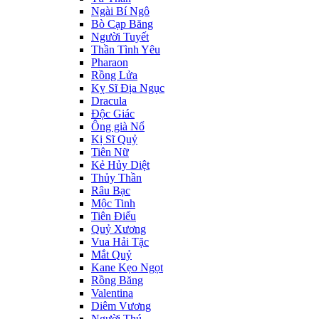
Ngài Bí Ngô
Bò Cạp Băng
Người Tuyết
Thần Tình Yêu
Pharaon
Rồng Lửa
Kỵ Sĩ Địa Ngục
Dracula
Độc Giác
Ông già Nổ
Kị Sĩ Quỷ
Tiên Nữ
Kẻ Hủy Diệt
Thủy Thần
Râu Bạc
Mộc Tinh
Tiên Điểu
Quỷ Xương
Vua Hải Tặc
Mắt Quỷ
Kane Kẹo Ngọt
Rồng Băng
Valentina
Diêm Vương
Người Thú