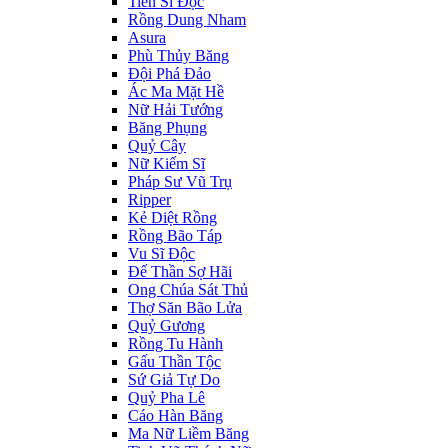
Tiến Sĩ Độc
Rồng Dung Nham
Asura
Phù Thủy Băng
Đội Phá Đảo
Ác Ma Mặt Hề
Nữ Hải Tướng
Băng Phụng
Quỷ Cây
Nữ Kiếm Sĩ
Pháp Sư Vũ Trụ
Ripper
Kẻ Diệt Rồng
Rồng Bão Táp
Vu Sĩ Độc
Đế Thần Sợ Hãi
Ong Chúa Sát Thủ
Thợ Săn Bão Lửa
Quỷ Gương
Rồng Tu Hành
Gấu Thần Tộc
Sứ Giả Tự Do
Quỷ Pha Lê
Cáo Hàn Băng
Ma Nữ Liềm Băng