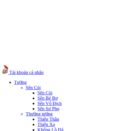
Tài khoản cá nhân
Tướng
Sên Còi
Sên Còi
Sên Bé Bự
Sên Vô Địch
Sên Sư Phụ
Thường tướng
Thiên Thần
Thiện Xạ
Khổng Lồ Đá