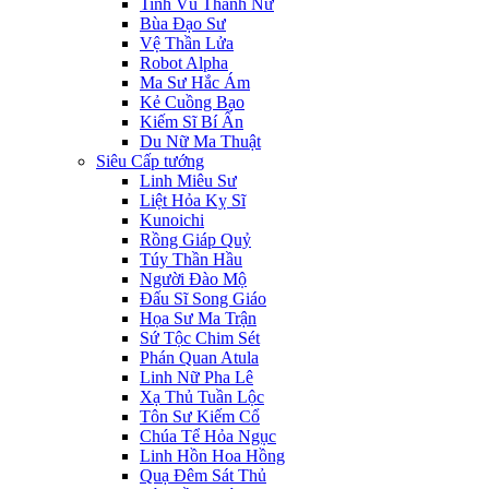
Tinh Vũ Thánh Nữ
Bùa Đạo Sư
Vệ Thần Lửa
Robot Alpha
Ma Sư Hắc Ám
Kẻ Cuồng Bạo
Kiếm Sĩ Bí Ẩn
Du Nữ Ma Thuật
Siêu Cấp tướng
Linh Miêu Sư
Liệt Hỏa Kỵ Sĩ
Kunoichi
Rồng Giáp Quỷ
Túy Thần Hầu
Người Đào Mộ
Đấu Sĩ Song Giáo
Họa Sư Ma Trận
Sứ Tộc Chim Sét
Phán Quan Atula
Linh Nữ Pha Lê
Xạ Thủ Tuần Lộc
Tôn Sư Kiếm Cổ
Chúa Tể Hỏa Ngục
Linh Hồn Hoa Hồng
Quạ Đêm Sát Thủ