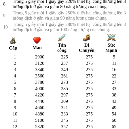
Trong 5 giây mỗi 1 giây gây 220% thiệt hại công thường lên 3
8
tướng địch ở gần và giảm 80 năng lượng của chúng.
Trong 5 giây mỗi 1 giây gây 250% thiệt hại công thường lên 3
9
tướng địch ở gần và giảm 90 năng lượng của chúng.
Trong 5 giây mỗi 1 giây gây 280% thiệt hại công thường lên 3
10
tướng địch ở gần và giảm 100 năng lượng của chúng.
Tấn
Di
Sức
Máu
Cấp
công
Chuyển
Mạnh
1
2900
225
275
5
2
3120
237
275
11
3
3340
249
275
16
4
3560
261
275
22
5
3780
273
275
27
6
4000
285
275
33
7
4220
297
275
38
8
4440
309
275
43
9
4660
321
275
49
10
4880
333
275
54
11
5100
345
275
60
12
5320
357
275
65