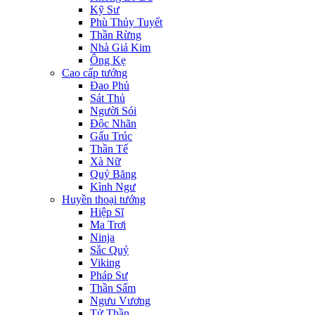
Kỹ Sư
Phù Thủy Tuyết
Thần Rừng
Nhà Giả Kim
Ông Kẹ
Cao cấp tướng
Đao Phủ
Sát Thủ
Người Sói
Độc Nhãn
Gấu Trúc
Thần Tế
Xà Nữ
Quỷ Băng
Kình Ngư
Huyền thoại tướng
Hiệp Sĩ
Ma Trơi
Ninja
Sắc Quỷ
Viking
Pháp Sư
Thần Sấm
Ngưu Vương
Tử Thần