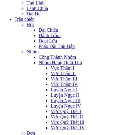
Thủ Lĩnh
Lãnh Chúa
Đại Đế
Trận chiến
Hội
Đại Chiến
Đánh Trùm
Đoạt Lửa
Pháo Đài Thù Hận
Nhóm
Công Thành Nhóm
Nhóm Hang Quái Thú
Vực Thẳm I
Vực Thẳm II
Vực Thẳm III
Vực Thẳm IV
Luyện Ngục I
Luyện Ngục II
Luyện Ngục III
Luyện Ngục IV
Vực Quỷ Thét I
Vực Quỷ Thét II
Vực Quỷ Thét III
Vực Quỷ Thét IV
Đơn