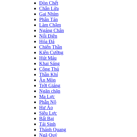
Đòn Chết
Chắn Lửa
Gai Nhím
Phân Tán
Làm Chậm
Ngáng Chân
Nổi Điên
Hóa Đá
Chiến Thần
Kiên Cường
Hút Máu
Khai Sáng
Công Thủ
Thần Khí
Ăn Mòn
Trời Giáng
Ngăn chặn
Ma Lực
Phẫn Nộ
Hư Ảo
Siêu Lực
Bất Bại
Tái Sinh
Thánh Quang
Ngã Quỷ