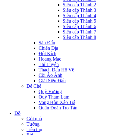
Siêu cấp Thành 2
Siêu cấp Thành 3
Siêu cấp Thành 4
Siêu cấp Thành 5
Siêu cấp Thành 6
Siêu cấp Thành 7
Siêu cấp Thành 8
Sàn Đấu
Chiến Địa
Đột Kích
Hoang Mạc
Thí Luyện
Thách Đấu Hộ Vệ
Cõi Ảo Ảnh
Giải Siêu Đấu
Đế Chế
Quỷ Vương
Quỷ Tham Lam
Vong Hồn Xảo Trá
Quân Đoàn Tro Tàn
Đồ
Gói quà
Tướng
Tiêu thụ
Bài