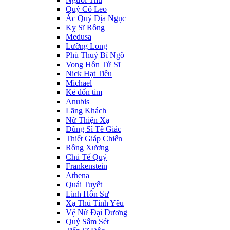
Quý Cô Leo
Ác Quỷ Địa Ngục
Kỵ Sĩ Rồng
Medusa
Lưỡng Long
Phù Thuỷ Bí Ngô
Vong Hồn Tử Sĩ
Nick Hạt Tiêu
Michael
Kẻ đốn tim
Anubis
Lãng Khách
Nữ Thiện Xạ
Dũng Sĩ Tê Giác
Thiết Giáp Chiến
Rồng Xương
Chủ Tế Quỷ
Frankenstein
Athena
Quái Tuyết
Linh Hồn Sư
Xạ Thủ Tình Yêu
Vệ Nữ Đại Dương
Quỷ Sấm Sét