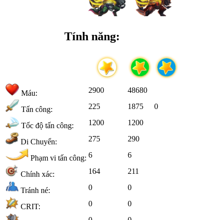
Tính năng:
2900
48680
Máu:
225
1875
0
Tấn công:
1200
1200
Tốc độ tấn công:
275
290
Di Chuyển:
6
6
Phạm vi tấn công:
164
211
Chính xác:
0
0
Tránh né:
0
0
CRIT:
0
0