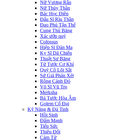
Nữ Vương Rắn
Nữ Thủy Thần
Bác Học Điên
Đấu Sĩ Rìu Thần
Đao Phủ Tận Thế
Cung Thủ Băng
Xác ướp quỷ
Colossus
Hiệp Sĩ Đàn Ma
Kỵ Sĩ Dã Chiến
Thuật Sư Băng
Tử Tước Cơ Khí
Quý Cô Lõi Sắt
Sứ Giả Phán Xét
Rồng Cánh Đỏ
Võ Sĩ Vũ Trụ
Merksha
Bá Tước Hòa Âm
Golem Cổ Đại
Kỹ Năng & Đá Tinh
Hồi Sinh
Đấm Mạnh
Tiếp Sức
Thiêu Đốt
Cảm Tử