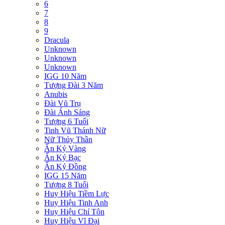
6
7
8
9
Dracula
Unknown
Unknown
Unknown
IGG 10 Năm
Tượng Đài 3 Năm
Anubis
Đài Vũ Trụ
Đài Ánh Sáng
Tượng 6 Tuổi
Tinh Vũ Thánh Nữ
Nữ Thủy Thần
Ấn Ký Vàng
Ấn Ký Bạc
Ấn Ký Đồng
IGG 15 Năm
Tượng 8 Tuổi
Huy Hiệu Tiềm Lực
Huy Hiệu Tinh Anh
Huy Hiệu Chí Tôn
Huy Hiệu Vĩ Đại