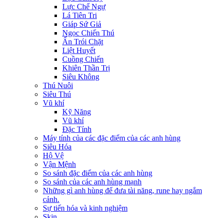
Lực Chế Ngự
Lá Tiên Tri
Giáp Sứ Giả
Ngọc Chiến Thú
Ấn Trói Chặt
Liệt Huyết
Cuồng Chiến
Khiên Thần Trị
Siêu Không
Thú Nuôi
Siêu Thú
Vũ khí
Kỹ Năng
Vũ khí
Đặc Tính
Máy tính của các đặc điểm của các anh hùng
Siêu Hóa
Hộ Vệ
Vận Mệnh
So sánh đặc điểm của các anh hùng
So sánh của các anh hùng mạnh
Những gì anh hùng để đưa tài năng, rune hay ngắm
cảnh.
Sự tiến hóa và kinh nghiệm
Skin