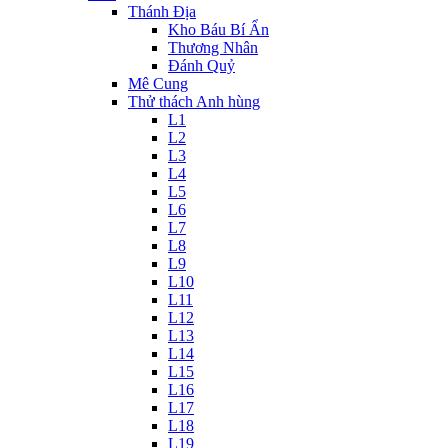
Thánh Địa
Kho Báu Bí Ẩn
Thương Nhân
Đánh Quỷ
Mê Cung
Thử thách Anh hùng
L1
L2
L3
L4
L5
L6
L7
L8
L9
L10
L11
L12
L13
L14
L15
L16
L17
L18
L19