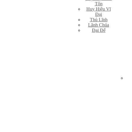
Tôn
Huy Hiệu Vĩ
Đại
Thủ Lĩnh
Lãnh Chúa
Đại Đế