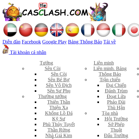
Diễn đàn
Facebook
Google Play
Bảng Thông Báo
Tải về
Tài khoản cá nhân
Tướng
Liên minh
Sên Còi
Liên minh. Bảng
Sên Còi
Thông Báo
Sên Bé Bự
Trận chiến
Sên Vô Địch
Đại Chiến
Sên Sư Phụ
Đánh Trùm
Thường tướng
Đoạt Lửa
Thiên Thần
Pháo Đài
Thiện Xạ
Thù Hận
Khổng Lồ Đá
Tòa nhà
Kỹ Sư
Hội Trường
Phù Thủy Tuyết
Sở Phép
Thần Rừng
Thuật
Nhà Giả Kim
Đấu Trường