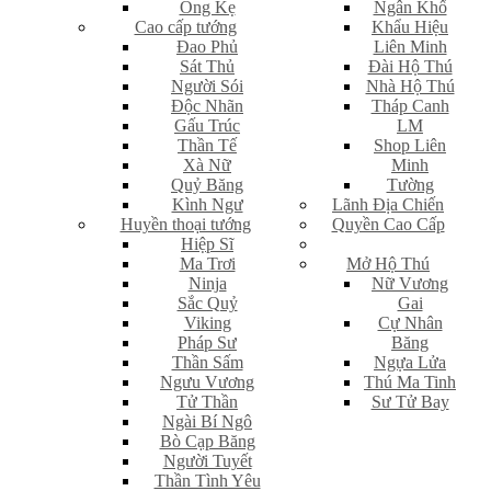
Ông Kẹ
Ngân Khố
Cao cấp tướng
Khẩu Hiệu
Đao Phủ
Liên Minh
Sát Thủ
Đài Hộ Thú
Người Sói
Nhà Hộ Thú
Độc Nhãn
Tháp Canh
Gấu Trúc
LM
Thần Tế
Shop Liên
Xà Nữ
Minh
Quỷ Băng
Tường
Kình Ngư
Lãnh Địa Chiến
Huyền thoại tướng
Quyền Cao Cấp
Hiệp Sĩ
Ma Trơi
Mở Hộ Thú
Ninja
Nữ Vương
Sắc Quỷ
Gai
Viking
Cự Nhân
Pháp Sư
Băng
Thần Sấm
Ngựa Lửa
Ngưu Vương
Thú Ma Tinh
Tử Thần
Sư Tử Bay
Ngài Bí Ngô
Bò Cạp Băng
Người Tuyết
Thần Tình Yêu