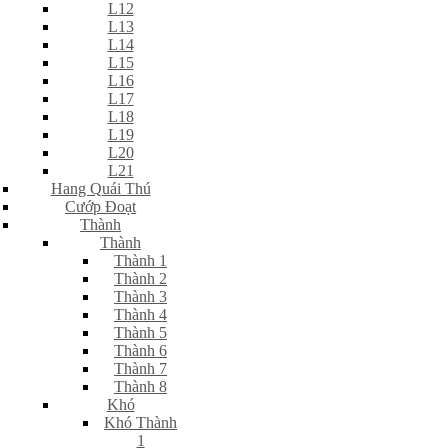
L12
L13
L14
L15
L16
L17
L18
L19
L20
L21
Hang Quái Thú
Cướp Đoạt
Thành
Thành
Thành 1
Thành 2
Thành 3
Thành 4
Thành 5
Thành 6
Thành 7
Thành 8
Khó
Khó Thành
1