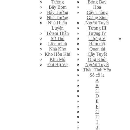
Tường
Bóng Bay
Bẫy Bom
Hoa
Bẫy Tướng
Cây Thông
Nhà Tướng
Giáng Sinh
Nhà Huấn
Người Tuyết
Luyện
Tượng III
Tôtem Thần
Tượng IV
Sở Thú
Tượng V
Liên minh
Hầm mộ
Nhà Kho
Quan tài
Kho Hồn Khí
Cây Tuyết
Khu Mỏ
Ống Khói
Đài Hộ Vệ
Người Tuyết
Thần Tình Yêu
Sô cô la
A
B
C
D
E
F
G
H
I
J