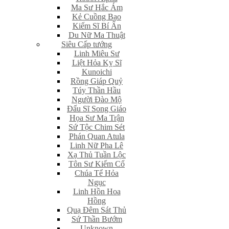
Ma Sư Hắc Ám
Kẻ Cuồng Bạo
Kiếm Sĩ Bí Ẩn
Du Nữ Ma Thuật
Siêu Cấp tướng
Linh Miêu Sư
Liệt Hỏa Kỵ Sĩ
Kunoichi
Rồng Giáp Quỷ
Túy Thần Hầu
Người Đào Mộ
Đấu Sĩ Song Giáo
Họa Sư Ma Trận
Sứ Tộc Chim Sét
Phán Quan Atula
Linh Nữ Pha Lê
Xạ Thủ Tuần Lộc
Tôn Sư Kiếm Cổ
Chúa Tể Hỏa
Ngục
Linh Hồn Hoa
Hồng
Quạ Đêm Sát Thủ
Sứ Thần Bướm
Unknown