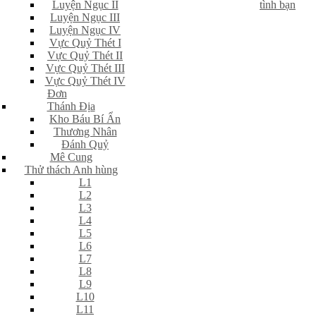
Luyện Ngục II
tình bạn
Luyện Ngục III
Luyện Ngục IV
Vực Quỷ Thét I
Vực Quỷ Thét II
Vực Quỷ Thét III
Vực Quỷ Thét IV
Đơn
Thánh Địa
Kho Báu Bí Ẩn
Thương Nhân
Đánh Quỷ
Mê Cung
Thử thách Anh hùng
L1
L2
L3
L4
L5
L6
L7
L8
L9
L10
L11