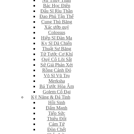
Nữ Thủy Thần
Bác Học Điên
Đấu Sĩ Rìu Thần
Đao Phủ Tận Thế
Cung Thủ Băng
Xác ướp quỷ
Colossus
Hiệp Sĩ Đàn Ma
Kỵ Sĩ Dã Chiến
Thuật Sư Băng
Tử Tước Cơ Khí
Quý Cô Lõi Sắt
Sứ Giả Phán Xét
Rồng Cánh Đỏ
Võ Sĩ Vũ Trụ
Merksha
Bá Tước Hòa Âm
Golem Cổ Đại
Kỹ Năng & Đá Tinh
Hồi Sinh
Đấm Mạnh
Tiếp Sức
Thiêu Đốt
Cảm Tử
Đòn Chết