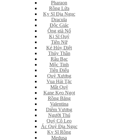
Pharaon
Rồng Lửa
Kỵ Sĩ Địa Ngục
Dracula
Độc Giác
Ông già Nổ
Kị Sĩ Quỷ
Tiên Nữ
Kẻ Hủy Diệt
Thủy Thần
Râu Bạc
Mộc Tinh
Tiên Điểu
Quỷ Xương
Vua Hải Tặc
Mắt Quỷ
Kane Kẹo Ngọt
Rồng Băng
Valentina
Diêm Vương
Người Thú
Quý Cô Leo
Ác Quỷ Địa Ngục
Kỵ Sĩ Rồng
Medusa