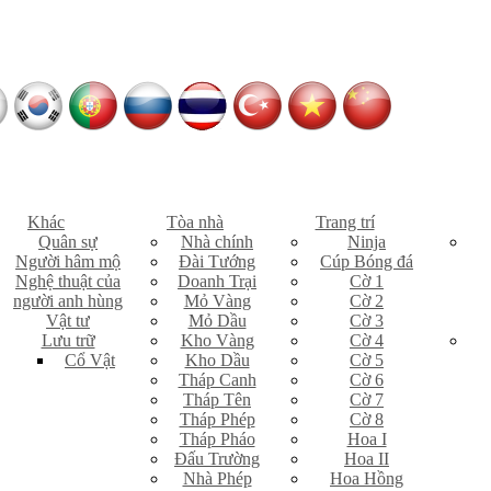
Khác
Tòa nhà
Trang trí
Quân sự
Nhà chính
Ninja
Người hâm mộ
Đài Tướng
Cúp Bóng đá
Nghệ thuật của
Doanh Trại
Cờ 1
người anh hùng
Mỏ Vàng
Cờ 2
Vật tư
Mỏ Dầu
Cờ 3
Lưu trữ
Kho Vàng
Cờ 4
Cổ Vật
Kho Dầu
Cờ 5
Tháp Canh
Cờ 6
Tháp Tên
Cờ 7
Tháp Phép
Cờ 8
Tháp Pháo
Hoa I
Đấu Trường
Hoa II
Nhà Phép
Hoa Hồng