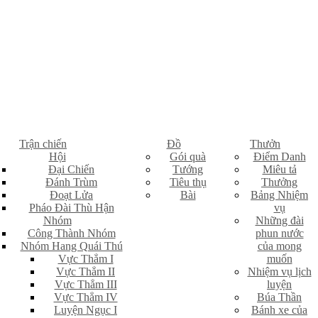
Trận chiến
Đồ
Thưởn
Hội
Gói quà
Điểm Danh
Đại Chiến
Tướng
Miêu tả
Đánh Trùm
Tiêu thụ
Thưởng
Đoạt Lửa
Bài
Bảng Nhiệm
Pháo Đài Thù Hận
vụ
Nhóm
Những đài
Công Thành Nhóm
phun nước
Nhóm Hang Quái Thú
của mong
Vực Thẳm I
muốn
Vực Thẳm II
Nhiệm vụ lịch
Vực Thẳm III
luyện
Vực Thẳm IV
Búa Thần
Luyện Ngục I
Bánh xe của