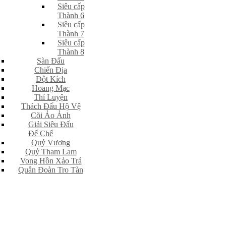
Siêu cấp
Thành 6
Siêu cấp
Thành 7
Siêu cấp
Thành 8
Sàn Đấu
Chiến Địa
Đột Kích
Hoang Mạc
Thí Luyện
Thách Đấu Hộ Vệ
Cõi Ảo Ảnh
Giải Siêu Đấu
Đế Chế
Quỷ Vương
Quỷ Tham Lam
Vong Hồn Xảo Trá
Quân Đoàn Tro Tàn