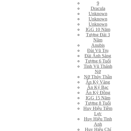
9
Dracula
Unknown
Unknown
Unknown
IGG 10 Năm
Tượng Đài 3
Năm
Anubis
Đài Vũ Trụ
Đài Ánh Sáng
Tượng 6 Tuổi
Tinh Vũ Thánh
Nữ
Nữ Thủy Thần
Ấn Ký Vàng
Ấn Ký Bạc
Ấn Ký Đồng
IGG 15 Năm
Tượng 8 Tuổi
Huy Hiệu Tiềm
Lực
Huy Hiệu Tinh
Anh
Huy Hiệu Chí