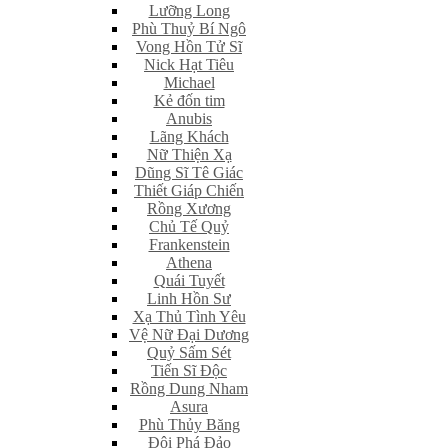
Lưỡng Long
Phù Thuỷ Bí Ngô
Vong Hồn Tử Sĩ
Nick Hạt Tiêu
Michael
Kẻ đốn tim
Anubis
Lãng Khách
Nữ Thiện Xạ
Dũng Sĩ Tê Giác
Thiết Giáp Chiến
Rồng Xương
Chủ Tế Quỷ
Frankenstein
Athena
Quái Tuyết
Linh Hồn Sư
Xạ Thủ Tình Yêu
Vệ Nữ Đại Dương
Quỷ Sấm Sét
Tiến Sĩ Độc
Rồng Dung Nham
Asura
Phù Thủy Băng
Đội Phá Đảo