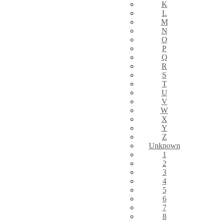
K
L
M
N
O
P
Q
R
S
T
U
V
W
X
Y
Z
Unknown
1
2
3
4
5
6
7
8