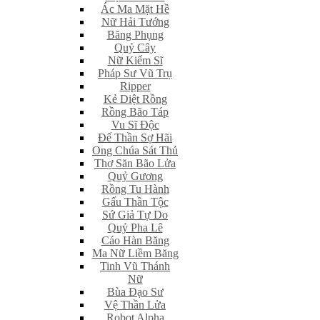
Ác Ma Mặt Hề
Nữ Hải Tướng
Băng Phụng
Quỷ Cây
Nữ Kiếm Sĩ
Pháp Sư Vũ Trụ
Ripper
Kẻ Diệt Rồng
Rồng Bão Táp
Vu Sĩ Độc
Đế Thần Sợ Hãi
Ong Chúa Sát Thủ
Thợ Săn Bão Lửa
Quỷ Gương
Rồng Tu Hành
Gấu Thần Tộc
Sứ Giả Tự Do
Quỷ Pha Lê
Cáo Hàn Băng
Ma Nữ Liềm Băng
Tinh Vũ Thánh
Nữ
Bùa Đạo Sư
Vệ Thần Lửa
Robot Alpha