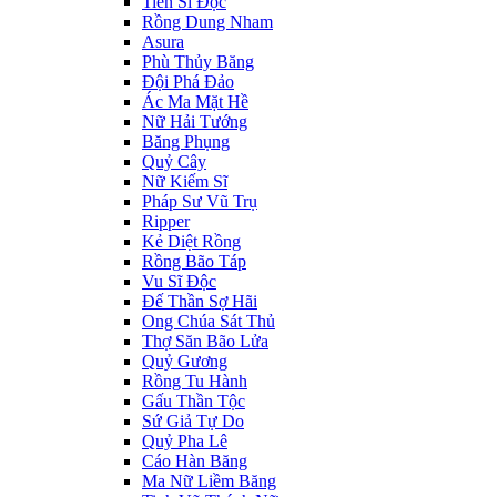
Tiến Sĩ Độc
Rồng Dung Nham
Asura
Phù Thủy Băng
Đội Phá Đảo
Ác Ma Mặt Hề
Nữ Hải Tướng
Băng Phụng
Quỷ Cây
Nữ Kiếm Sĩ
Pháp Sư Vũ Trụ
Ripper
Kẻ Diệt Rồng
Rồng Bão Táp
Vu Sĩ Độc
Đế Thần Sợ Hãi
Ong Chúa Sát Thủ
Thợ Săn Bão Lửa
Quỷ Gương
Rồng Tu Hành
Gấu Thần Tộc
Sứ Giả Tự Do
Quỷ Pha Lê
Cáo Hàn Băng
Ma Nữ Liềm Băng