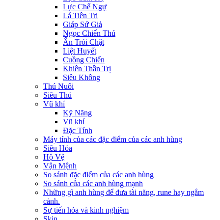
Lực Chế Ngự
Lá Tiên Tri
Giáp Sứ Giả
Ngọc Chiến Thú
Ấn Trói Chặt
Liệt Huyết
Cuồng Chiến
Khiên Thần Trị
Siêu Không
Thú Nuôi
Siêu Thú
Vũ khí
Kỹ Năng
Vũ khí
Đặc Tính
Máy tính của các đặc điểm của các anh hùng
Siêu Hóa
Hộ Vệ
Vận Mệnh
So sánh đặc điểm của các anh hùng
So sánh của các anh hùng mạnh
Những gì anh hùng để đưa tài năng, rune hay ngắm
cảnh.
Sự tiến hóa và kinh nghiệm
Skin