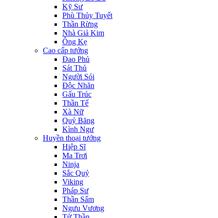
Kỹ Sư
Phù Thủy Tuyết
Thần Rừng
Nhà Giả Kim
Ông Kẹ
Cao cấp tướng
Đao Phủ
Sát Thủ
Người Sói
Độc Nhãn
Gấu Trúc
Thần Tế
Xà Nữ
Quỷ Băng
Kình Ngư
Huyền thoại tướng
Hiệp Sĩ
Ma Trơi
Ninja
Sắc Quỷ
Viking
Pháp Sư
Thần Sấm
Ngưu Vương
Tử Thần