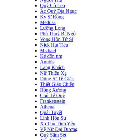
Quý Cô Leo
Ác Quỷ Địa Ngục
Kỵ Sĩ Rồng
Medusa
Lưỡng Long
Phù Thuỷ Bí Ngô
Vong Hồn Tử Sĩ
Nick Hạt Tiêu
Michael
Kẻ đốn tim
Anubis
Lãng Khách
Nữ Thiện Xạ
Dũng Sĩ Tê Giác
Thiết Giáp Chiến
Rồng Xương
Chủ Tế Quỷ
Frankenstein
Athena
Quái Tuyết
Linh Hồn Sư
Xạ Thủ Tình Yêu
Vệ Nữ Đại Dương
Quỷ Sấm Sét