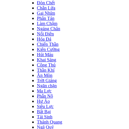
Đòn Chết
Chắn Lửa
Gai Nhím
Phân Tán
Làm Chậm
Ngáng Chân
Nổi Điên
Hóa Đá
Chiến Thần
Kiên Cường
Hút Máu
Khai Sáng
Công Thủ
Thần Khí
Ăn Mòn
Trời Giáng
Ngăn chặn
Ma Lực
Phẫn Nộ
Hư Ảo
Siêu Lực
Bất Bại
Tái Sinh
Thánh Quang
Ngã Quỷ