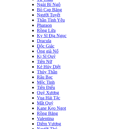
Ngài Bí Ngô
Bò Cạp Băng
Người Tuyết
Thần Tình Yêu
Pharaon
Rồng Lửa
Kỵ Sĩ Địa Ngục
Dracula
Độc Giác
Ông già Nổ
Kị Sĩ Quỷ
Tiên Nữ
Kẻ Hủy Diệt
Thủy Thần
Râu Bạc
Mộc Tinh
Tiên Điểu
Quỷ Xương
Vua Hải Tặc
Mắt Quỷ
Kane Kẹo Ngọt
Rồng Băng
Valentina
Diêm Vương
Người Thú