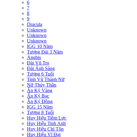
6
7
8
9
Dracula
Unknown
Unknown
Unknown
IGG 10 Năm
Tượng Đài 3 Năm
Anubis
Đài Vũ Trụ
Đài Ánh Sáng
Tượng 6 Tuổi
Tinh Vũ Thánh Nữ
Nữ Thủy Thần
Ấn Ký Vàng
Ấn Ký Bạc
Ấn Ký Đồng
IGG 15 Năm
Tượng 8 Tuổi
Huy Hiệu Tiềm Lực
Huy Hiệu Tinh Anh
Huy Hiệu Chí Tôn
Huy Hiệu Vĩ Đại