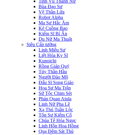
Tinh Vũ Thánh Nữ
Bùa Đạo Sư
Vệ Thần Lửa
Robot Alpha
Ma Sư Hắc Ám
Kẻ Cuồng Bạo
Kiếm Sĩ Bí Ẩn
Du Nữ Ma Thuật
Siêu Cấp tướng
Linh Miêu Sư
Liệt Hỏa Kỵ Sĩ
Kunoichi
Rồng Giáp Quỷ
Túy Thần Hầu
Người Đào Mộ
Đấu Sĩ Song Giáo
Họa Sư Ma Trận
Sứ Tộc Chim Sét
Phán Quan Atula
Linh Nữ Pha Lê
Xạ Thủ Tuần Lộc
Tôn Sư Kiếm Cổ
Chúa Tể Hỏa Ngục
Linh Hồn Hoa Hồng
Quạ Đêm Sát Thủ