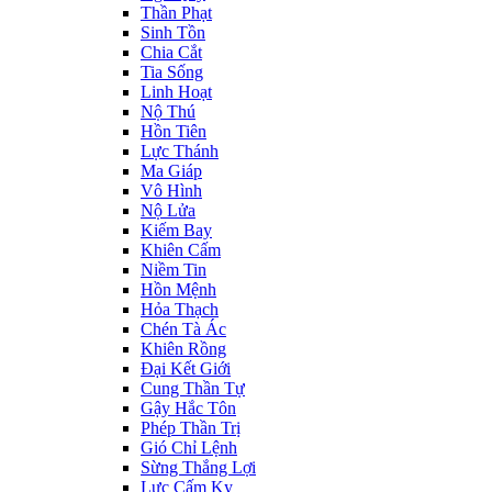
Thần Phạt
Sinh Tồn
Chia Cắt
Tia Sống
Linh Hoạt
Nộ Thú
Hồn Tiên
Lực Thánh
Ma Giáp
Vô Hình
Nộ Lửa
Kiếm Bay
Khiên Cấm
Niềm Tin
Hồn Mệnh
Hỏa Thạch
Chén Tà Ác
Khiên Rồng
Đại Kết Giới
Cung Thần Tự
Gậy Hắc Tôn
Phép Thần Trị
Gió Chỉ Lệnh
Sừng Thắng Lợi
Lực Cấm Kỵ