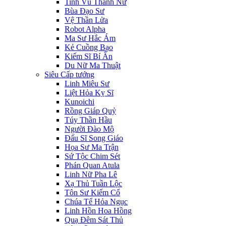
Tinh Vũ Thánh Nữ
Bùa Đạo Sư
Vệ Thần Lửa
Robot Alpha
Ma Sư Hắc Ám
Kẻ Cuồng Bạo
Kiếm Sĩ Bí Ẩn
Du Nữ Ma Thuật
Siêu Cấp tướng
Linh Miêu Sư
Liệt Hỏa Kỵ Sĩ
Kunoichi
Rồng Giáp Quỷ
Túy Thần Hầu
Người Đào Mộ
Đấu Sĩ Song Giáo
Họa Sư Ma Trận
Sứ Tộc Chim Sét
Phán Quan Atula
Linh Nữ Pha Lê
Xạ Thủ Tuần Lộc
Tôn Sư Kiếm Cổ
Chúa Tể Hỏa Ngục
Linh Hồn Hoa Hồng
Quạ Đêm Sát Thủ