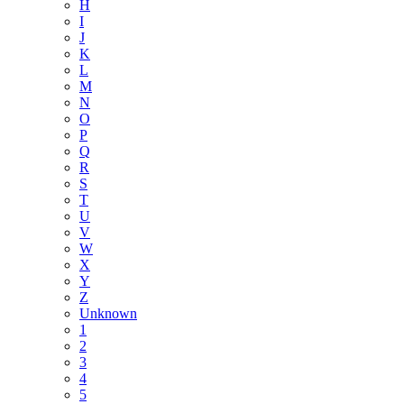
H
I
J
K
L
M
N
O
P
Q
R
S
T
U
V
W
X
Y
Z
Unknown
1
2
3
4
5