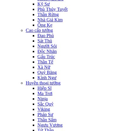
Kỹ Sư
Phù Thủy Tuyết
Thần Rừng
Nhà Giả Kim
Ông Kẹ
Cao cấp tướng
Đao Phủ
Sát Thủ
Người Sói
Độc Nhãn
Gấu Trúc
Thần Tế
Xà Nữ
Quỷ Băng
Kình Ngư
Huyền thoại tướng
Hiệp Sĩ
Ma Trơi
Ninja
Sắc Quỷ
Viking
Pháp Sư
Thần Sấm
Ngưu Vương
Tử Thần