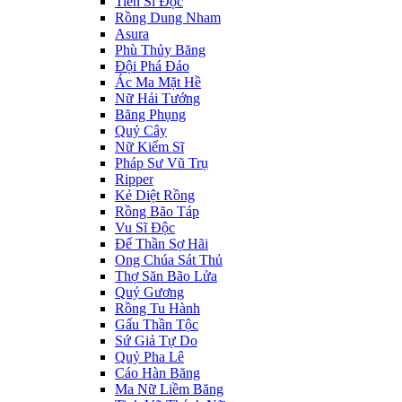
Tiến Sĩ Độc
Rồng Dung Nham
Asura
Phù Thủy Băng
Đội Phá Đảo
Ác Ma Mặt Hề
Nữ Hải Tướng
Băng Phụng
Quỷ Cây
Nữ Kiếm Sĩ
Pháp Sư Vũ Trụ
Ripper
Kẻ Diệt Rồng
Rồng Bão Táp
Vu Sĩ Độc
Đế Thần Sợ Hãi
Ong Chúa Sát Thủ
Thợ Săn Bão Lửa
Quỷ Gương
Rồng Tu Hành
Gấu Thần Tộc
Sứ Giả Tự Do
Quỷ Pha Lê
Cáo Hàn Băng
Ma Nữ Liềm Băng