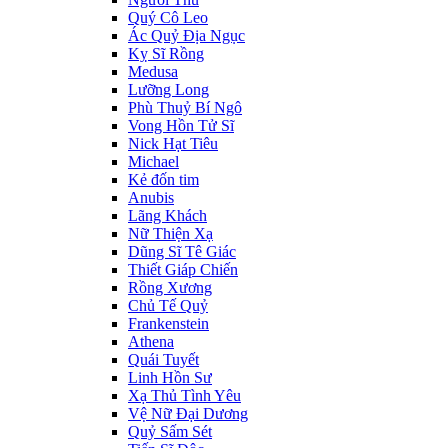
Quý Cô Leo
Ác Quỷ Địa Ngục
Kỵ Sĩ Rồng
Medusa
Lưỡng Long
Phù Thuỷ Bí Ngô
Vong Hồn Tử Sĩ
Nick Hạt Tiêu
Michael
Kẻ đốn tim
Anubis
Lãng Khách
Nữ Thiện Xạ
Dũng Sĩ Tê Giác
Thiết Giáp Chiến
Rồng Xương
Chủ Tế Quỷ
Frankenstein
Athena
Quái Tuyết
Linh Hồn Sư
Xạ Thủ Tình Yêu
Vệ Nữ Đại Dương
Quỷ Sấm Sét