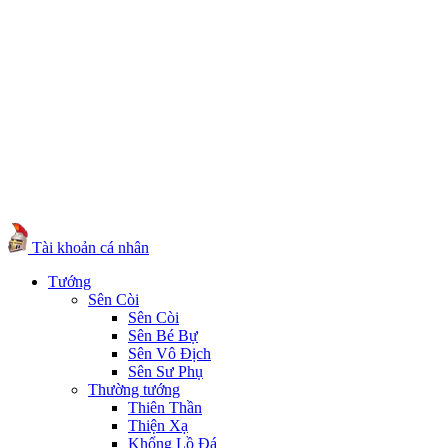
Tài khoản cá nhân
Tướng
Sên Còi
Sên Còi
Sên Bé Bự
Sên Vô Địch
Sên Sư Phụ
Thường tướng
Thiên Thần
Thiện Xạ
Khổng Lồ Đá