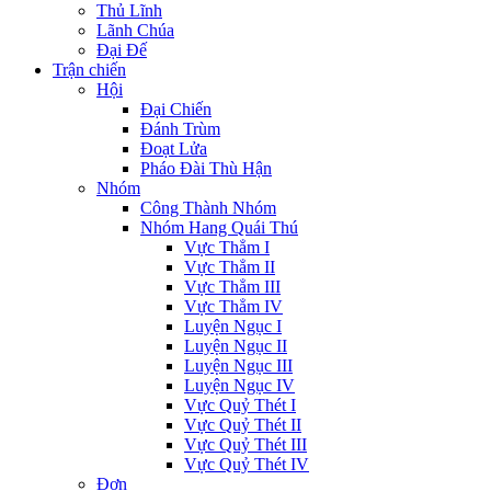
Thủ Lĩnh
Lãnh Chúa
Đại Đế
Trận chiến
Hội
Đại Chiến
Đánh Trùm
Đoạt Lửa
Pháo Đài Thù Hận
Nhóm
Công Thành Nhóm
Nhóm Hang Quái Thú
Vực Thẳm I
Vực Thẳm II
Vực Thẳm III
Vực Thẳm IV
Luyện Ngục I
Luyện Ngục II
Luyện Ngục III
Luyện Ngục IV
Vực Quỷ Thét I
Vực Quỷ Thét II
Vực Quỷ Thét III
Vực Quỷ Thét IV
Đơn