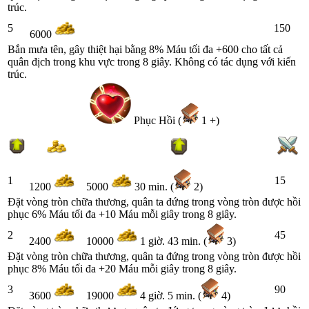
trúc.
5
150
6000
Bắn mưa tên, gây thiệt hại bằng 8% Máu tối đa +600 cho tất cả
quân địch trong khu vực trong 8 giây. Không có tác dụng với kiến
trúc.
Phục Hồi (
1 +)
1
15
1200
5000
30 min. (
2)
Đặt vòng tròn chữa thương, quân ta đứng trong vòng tròn được hồi
phục 6% Máu tối đa +10 Máu mỗi giây trong 8 giây.
2
45
2400
10000
1 giờ. 43 min. (
3)
Đặt vòng tròn chữa thương, quân ta đứng trong vòng tròn được hồi
phục 8% Máu tối đa +20 Máu mỗi giây trong 8 giây.
3
90
3600
19000
4 giờ. 5 min. (
4)