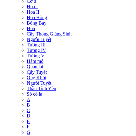
Cờ 8
Hoa I
Hoa II
Hoa Hồng
Bóng Bay
Hoa
Cây Thông Giáng Sinh
Người Tuyết
Tượng III
Tượng IV
Tượng V
Hầm mộ
Quan tài
Cây Tuyết
Ống Khói
Người Tuyết
Thần Tình Yêu
Sô cô la
A
B
C
D
E
F
G