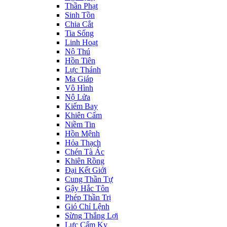
Thần Phạt
Sinh Tồn
Chia Cắt
Tia Sống
Linh Hoạt
Nộ Thú
Hồn Tiên
Lực Thánh
Ma Giáp
Vô Hình
Nộ Lửa
Kiếm Bay
Khiên Cấm
Niềm Tin
Hồn Mệnh
Hỏa Thạch
Chén Tà Ác
Khiên Rồng
Đại Kết Giới
Cung Thần Tự
Gậy Hắc Tôn
Phép Thần Trị
Gió Chỉ Lệnh
Sừng Thắng Lợi
Lực Cấm Kỵ