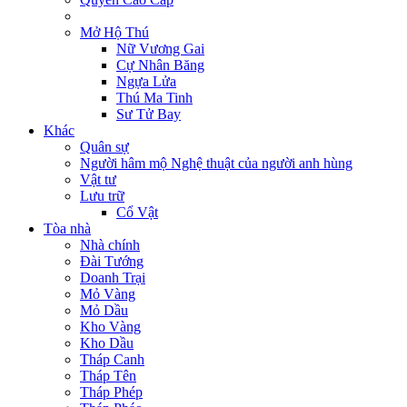
Mở Hộ Thú
Nữ Vương Gai
Cự Nhân Băng
Ngựa Lửa
Thú Ma Tinh
Sư Tử Bay
Khác
Quân sự
Người hâm mộ Nghệ thuật của người anh hùng
Vật tư
Lưu trữ
Cổ Vật
Tòa nhà
Nhà chính
Đài Tướng
Doanh Trại
Mỏ Vàng
Mỏ Dầu
Kho Vàng
Kho Dầu
Tháp Canh
Tháp Tên
Tháp Phép