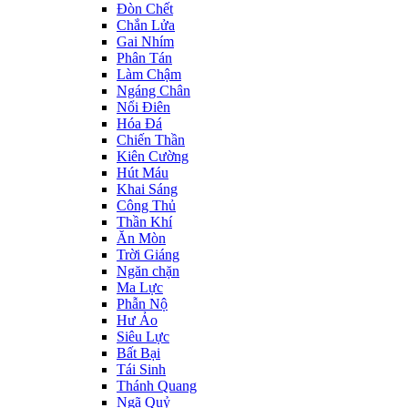
Đòn Chết
Chắn Lửa
Gai Nhím
Phân Tán
Làm Chậm
Ngáng Chân
Nổi Điên
Hóa Đá
Chiến Thần
Kiên Cường
Hút Máu
Khai Sáng
Công Thủ
Thần Khí
Ăn Mòn
Trời Giáng
Ngăn chặn
Ma Lực
Phẫn Nộ
Hư Ảo
Siêu Lực
Bất Bại
Tái Sinh
Thánh Quang
Ngã Quỷ