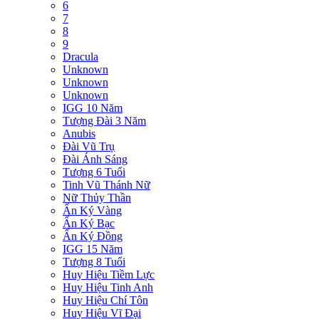
6
7
8
9
Dracula
Unknown
Unknown
Unknown
IGG 10 Năm
Tượng Đài 3 Năm
Anubis
Đài Vũ Trụ
Đài Ánh Sáng
Tượng 6 Tuổi
Tinh Vũ Thánh Nữ
Nữ Thủy Thần
Ấn Ký Vàng
Ấn Ký Bạc
Ấn Ký Đồng
IGG 15 Năm
Tượng 8 Tuổi
Huy Hiệu Tiềm Lực
Huy Hiệu Tinh Anh
Huy Hiệu Chí Tôn
Huy Hiệu Vĩ Đại