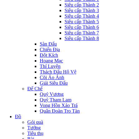
Siêu cấp Thành 2
Siêu cấp Thành 3
Siêu cấp Thành 4
Siêu cấp Thành 5
Siêu cấp Thành 6
Siêu cấp Thành 7
Siêu cấp Thành 8
Sàn Đấu
Chiến Địa
Đột Kích
Hoang Mạc
Thí Luyện
Thách Đấu Hộ Vệ
Cõi Ảo Ảnh
Giải Siêu Đấu
Đế Chế
Quỷ Vương
Quỷ Tham Lam
Vong Hồn Xảo Trá
Quân Đoàn Tro Tàn
Đồ
Gói quà
Tướng
Tiêu thụ
Bài