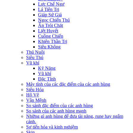
Lực Chế Ngự
Lá Tiên Tri
Giáp Sứ Giả
Ngọc Chiến Thú
Ấn Trói Chặt
Liệt Huyết
Cuồng Chiến
Khiên Thần Trị
Siêu Không
Thú Nuôi
Siêu Thú
Vũ khí
Kỹ Năng
Vũ khí
Đặc Tính
Máy tính của các đặc điểm của các anh hùng
Siêu Hóa
Hộ Vệ
Vận Mệnh
So sánh đặc điểm của các anh hùng
So sánh của các anh hùng mạnh
Những gì anh hùng để đưa tài năng, rune hay ngắm
cảnh.
Sự tiến hóa và kinh nghiệm
Skin