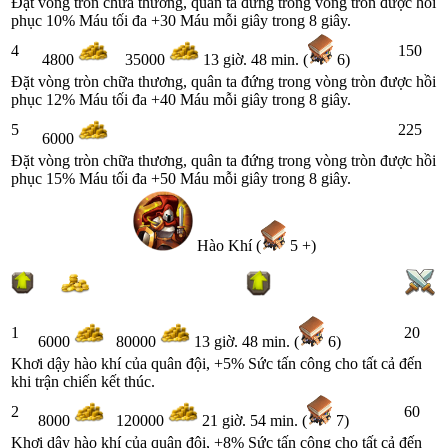
Đặt vòng tròn chữa thương, quân ta đứng trong vòng tròn được hồi
phục 10% Máu tối đa +30 Máu mỗi giây trong 8 giây.
4
150
4800
35000
13 giờ. 48 min. (
6)
Đặt vòng tròn chữa thương, quân ta đứng trong vòng tròn được hồi
phục 12% Máu tối đa +40 Máu mỗi giây trong 8 giây.
5
225
6000
Đặt vòng tròn chữa thương, quân ta đứng trong vòng tròn được hồi
phục 15% Máu tối đa +50 Máu mỗi giây trong 8 giây.
Hào Khí (
5 +)
1
20
6000
80000
13 giờ. 48 min. (
6)
Khơi dậy hào khí của quân đội, +5% Sức tấn công cho tất cả đến
khi trận chiến kết thúc.
2
60
8000
120000
21 giờ. 54 min. (
7)
Khơi dậy hào khí của quân đội, +8% Sức tấn công cho tất cả đến