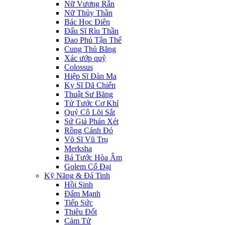
Nữ Vương Rắn
Nữ Thủy Thần
Bác Học Điên
Đấu Sĩ Rìu Thần
Đao Phủ Tận Thế
Cung Thủ Băng
Xác ướp quỷ
Colossus
Hiệp Sĩ Đàn Ma
Kỵ Sĩ Dã Chiến
Thuật Sư Băng
Tử Tước Cơ Khí
Quý Cô Lõi Sắt
Sứ Giả Phán Xét
Rồng Cánh Đỏ
Võ Sĩ Vũ Trụ
Merksha
Bá Tước Hòa Âm
Golem Cổ Đại
Kỹ Năng & Đá Tinh
Hồi Sinh
Đấm Mạnh
Tiếp Sức
Thiêu Đốt
Cảm Tử