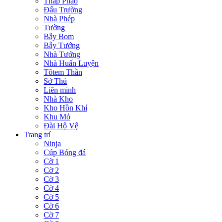
Tháp Pháo
Đấu Trường
Nhà Phép
Tường
Bẫy Bom
Bẫy Tướng
Nhà Tướng
Nhà Huấn Luyện
Tôtem Thần
Sở Thú
Liên minh
Nhà Kho
Kho Hồn Khí
Khu Mỏ
Đài Hộ Vệ
Trang trí
Ninja
Cúp Bóng đá
Cờ 1
Cờ 2
Cờ 3
Cờ 4
Cờ 5
Cờ 6
Cờ 7