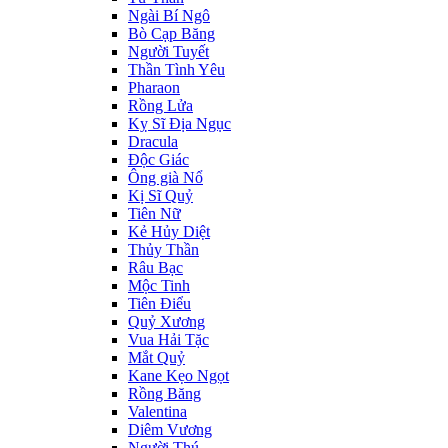
Ngài Bí Ngô
Bò Cạp Băng
Người Tuyết
Thần Tình Yêu
Pharaon
Rồng Lửa
Kỵ Sĩ Địa Ngục
Dracula
Độc Giác
Ông già Nổ
Kị Sĩ Quỷ
Tiên Nữ
Kẻ Hủy Diệt
Thủy Thần
Râu Bạc
Mộc Tinh
Tiên Điểu
Quỷ Xương
Vua Hải Tặc
Mắt Quỷ
Kane Kẹo Ngọt
Rồng Băng
Valentina
Diêm Vương
Người Thú