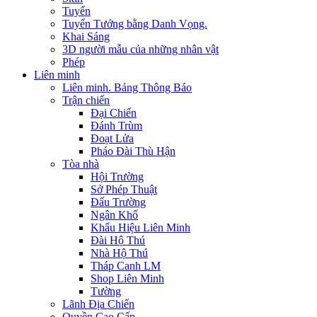
Tuyển
Tuyển Tướng bằng Danh Vọng.
Khai Sáng
3D người mẫu của những nhân vật
Phép
Liên minh
Liên minh. Bảng Thông Báo
Trận chiến
Đại Chiến
Đánh Trùm
Đoạt Lửa
Pháo Đài Thù Hận
Tòa nhà
Hội Trường
Sở Phép Thuật
Đấu Trường
Ngân Khố
Khẩu Hiệu Liên Minh
Đài Hộ Thú
Nhà Hộ Thú
Tháp Canh LM
Shop Liên Minh
Tường
Lãnh Địa Chiến
Quyền Cao Cấp