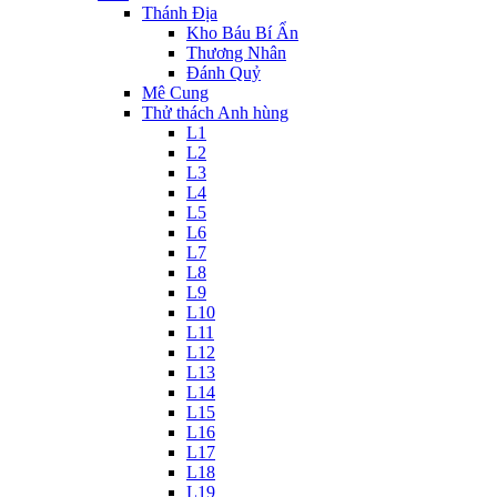
Thánh Địa
Kho Báu Bí Ẩn
Thương Nhân
Đánh Quỷ
Mê Cung
Thử thách Anh hùng
L1
L2
L3
L4
L5
L6
L7
L8
L9
L10
L11
L12
L13
L14
L15
L16
L17
L18
L19