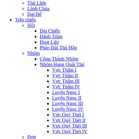
Thủ Lĩnh
Lãnh Chúa
Đại Đế
Trận chiến
Hội
Đại Chiến
Đánh Trùm
Đoạt Lửa
Pháo Đài Thù Hận
Nhóm
Công Thành Nhóm
Nhóm Hang Quái Thú
Vực Thẳm I
Vực Thẳm II
Vực Thẳm III
Vực Thẳm IV
Luyện Ngục I
Luyện Ngục II
Luyện Ngục III
Luyện Ngục IV
Vực Quỷ Thét I
Vực Quỷ Thét II
Vực Quỷ Thét III
Vực Quỷ Thét IV
Đơn