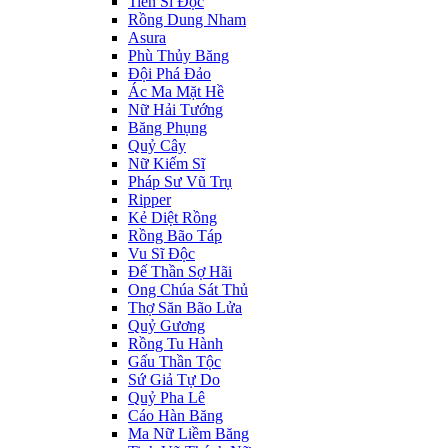
Tiến Sĩ Độc
Rồng Dung Nham
Asura
Phù Thủy Băng
Đội Phá Đảo
Ác Ma Mặt Hề
Nữ Hải Tướng
Băng Phụng
Quỷ Cây
Nữ Kiếm Sĩ
Pháp Sư Vũ Trụ
Ripper
Kẻ Diệt Rồng
Rồng Bão Táp
Vu Sĩ Độc
Đế Thần Sợ Hãi
Ong Chúa Sát Thủ
Thợ Săn Bão Lửa
Quỷ Gương
Rồng Tu Hành
Gấu Thần Tộc
Sứ Giả Tự Do
Quỷ Pha Lê
Cáo Hàn Băng
Ma Nữ Liềm Băng