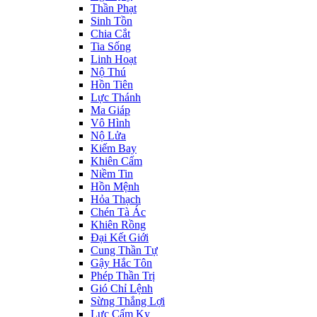
Thần Phạt
Sinh Tồn
Chia Cắt
Tia Sống
Linh Hoạt
Nộ Thú
Hồn Tiên
Lực Thánh
Ma Giáp
Vô Hình
Nộ Lửa
Kiếm Bay
Khiên Cấm
Niềm Tin
Hồn Mệnh
Hỏa Thạch
Chén Tà Ác
Khiên Rồng
Đại Kết Giới
Cung Thần Tự
Gậy Hắc Tôn
Phép Thần Trị
Gió Chỉ Lệnh
Sừng Thắng Lợi
Lực Cấm Kỵ