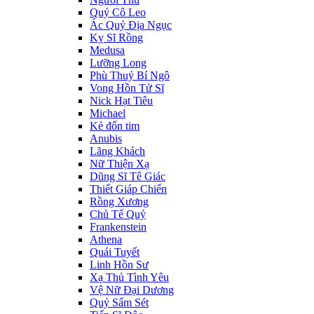
Quý Cô Leo
Ác Quỷ Địa Ngục
Kỵ Sĩ Rồng
Medusa
Lưỡng Long
Phù Thuỷ Bí Ngô
Vong Hồn Tử Sĩ
Nick Hạt Tiêu
Michael
Kẻ đốn tim
Anubis
Lãng Khách
Nữ Thiện Xạ
Dũng Sĩ Tê Giác
Thiết Giáp Chiến
Rồng Xương
Chủ Tế Quỷ
Frankenstein
Athena
Quái Tuyết
Linh Hồn Sư
Xạ Thủ Tình Yêu
Vệ Nữ Đại Dương
Quỷ Sấm Sét