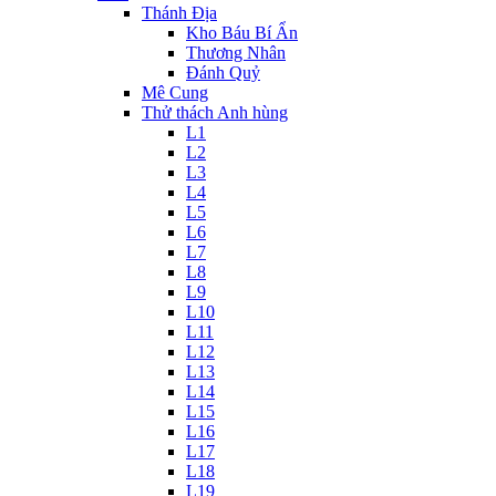
Thánh Địa
Kho Báu Bí Ẩn
Thương Nhân
Đánh Quỷ
Mê Cung
Thử thách Anh hùng
L1
L2
L3
L4
L5
L6
L7
L8
L9
L10
L11
L12
L13
L14
L15
L16
L17
L18
L19