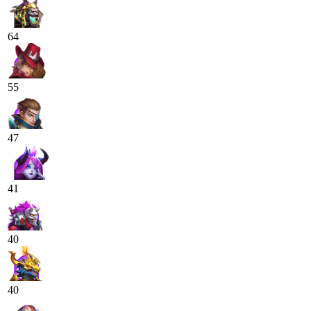
64
55
47
41
40
40