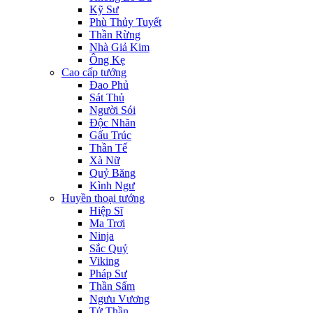
Kỹ Sư
Phù Thủy Tuyết
Thần Rừng
Nhà Giả Kim
Ông Kẹ
Cao cấp tướng
Đao Phủ
Sát Thủ
Người Sói
Độc Nhãn
Gấu Trúc
Thần Tế
Xà Nữ
Quỷ Băng
Kình Ngư
Huyền thoại tướng
Hiệp Sĩ
Ma Trơi
Ninja
Sắc Quỷ
Viking
Pháp Sư
Thần Sấm
Ngưu Vương
Tử Thần