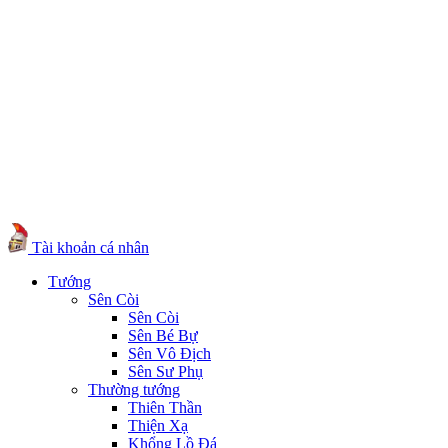
Tài khoản cá nhân
Tướng
Sên Còi
Sên Còi
Sên Bé Bự
Sên Vô Địch
Sên Sư Phụ
Thường tướng
Thiên Thần
Thiện Xạ
Khổng Lồ Đá