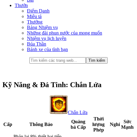
Thưởn
Điểm Danh
Miêu tả
Thưởng
Bảng Nhiệm vụ
Những đài phun nước của mong muốn
Nhiệm vụ lịch luyện
Búa Thần
Bánh xe của tình bạn
Kỹ Năng & Đá Tinh: Chắn Lửa
Chắn Lửa
Thời
Quảng
Sức
Cấp
Thông Báo
lượng
Nghỉ
bá Cấp
Mạnh
Phép
Phản lại 8% thiệt hại tiếp