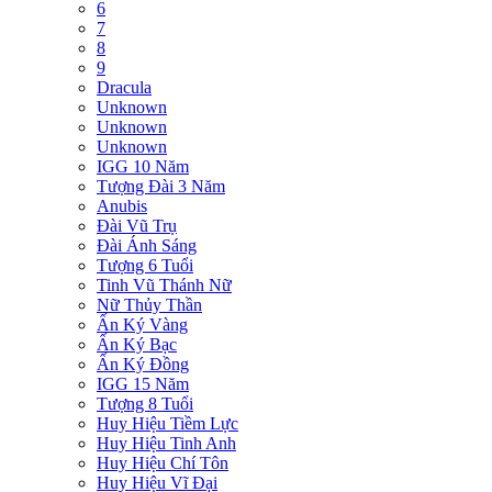
6
7
8
9
Dracula
Unknown
Unknown
Unknown
IGG 10 Năm
Tượng Đài 3 Năm
Anubis
Đài Vũ Trụ
Đài Ánh Sáng
Tượng 6 Tuổi
Tinh Vũ Thánh Nữ
Nữ Thủy Thần
Ấn Ký Vàng
Ấn Ký Bạc
Ấn Ký Đồng
IGG 15 Năm
Tượng 8 Tuổi
Huy Hiệu Tiềm Lực
Huy Hiệu Tinh Anh
Huy Hiệu Chí Tôn
Huy Hiệu Vĩ Đại