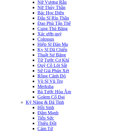
Nữ Vương Rắn
Nữ Thủy Thần
Bác Học Điên
Đấu Sĩ Rìu Thần
Đao Phủ Tận Thế
Cung Thủ Băng
Xác ướp quỷ
Colossus
Hiệp Sĩ Đàn Ma
Kỵ Sĩ Dã Chiến
Thuật Sư Băng
Tử Tước Cơ Khí
Quý Cô Lõi Sắt
Sứ Giả Phán Xét
Rồng Cánh Đỏ
Võ Sĩ Vũ Trụ
Merksha
Bá Tước Hòa Âm
Golem Cổ Đại
Kỹ Năng & Đá Tinh
Hồi Sinh
Đấm Mạnh
Tiếp Sức
Thiêu Đốt
Cảm Tử