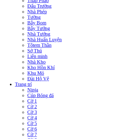
Tháp Pháo
Đấu Trường
Nhà Phép
Tường
Bẫy Bom
Bẫy Tướng
Nhà Tướng
Nhà Huấn Luyện
Tôtem Thần
Sở Thú
Liên minh
Nhà Kho
Kho Hồn Khí
Khu Mỏ
Đài Hộ Vệ
Trang trí
Ninja
Cúp Bóng đá
Cờ 1
Cờ 2
Cờ 3
Cờ 4
Cờ 5
Cờ 6
Cờ 7