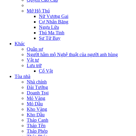
Mở Hộ Thú
Nữ Vương Gai
Cự Nhân Băng
Ngựa Lửa
Thú Ma Tinh
Sư Tử Bay
Khác
Quân sự
Người hâm mộ Nghệ thuật của người anh hùng
Vật tư
Lưu trữ
Cổ Vật
Tòa nhà
Nhà chính
Đài Tướng
Doanh Trại
Mỏ Vàng
Mỏ Dầu
Kho Vàng
Kho Dầu
Tháp Canh
Tháp Tên
Tháp Phép