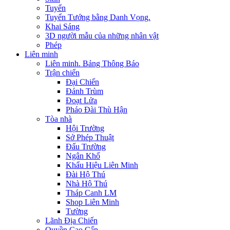
Tuyển
Tuyển Tướng bằng Danh Vọng.
Khai Sáng
3D người mẫu của những nhân vật
Phép
Liên minh
Liên minh. Bảng Thông Báo
Trận chiến
Đại Chiến
Đánh Trùm
Đoạt Lửa
Pháo Đài Thù Hận
Tòa nhà
Hội Trường
Sở Phép Thuật
Đấu Trường
Ngân Khố
Khẩu Hiệu Liên Minh
Đài Hộ Thú
Nhà Hộ Thú
Tháp Canh LM
Shop Liên Minh
Tường
Lãnh Địa Chiến
Quyền Cao Cấp