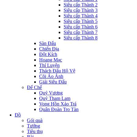
Siêu cấp Thành 2
Siêu cấp Thành 3
Siêu cấp Thành 4
Siêu cấp Thành 5
Siêu cấp Thành 6
Siêu cấp Thành 7
Siêu cấp Thành 8
Sàn Đấu
Chiến Địa
Đột Kích
Hoang Mạc
Thí Luyện
Thách Đấu Hộ Vệ
Cõi Ảo Ảnh
Giải Siêu Đấu
Đế Chế
Quỷ Vương
Quỷ Tham Lam
Vong Hồn Xảo Trá
Quân Đoàn Tro Tàn
Đồ
Gói quà
Tướng
Tiêu thụ
Bài