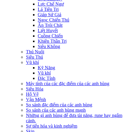
Lực Chế Ngự
Lá Tiên Tri
Giáp Sứ Giả
Ngọc Chiến Thú
Ấn Trói Chặt
Liệt Huyết
Cuồng Chiến
Khiên Thần Trị
Siêu Không
Thú Nuôi
Siêu Thú
Vũ khí
Kỹ Năng
Vũ khí
Đặc Tính
Máy tính của các đặc điểm của các anh hùng
Siêu Hóa
Hộ Vệ
Vận Mệnh
So sánh đặc điểm của các anh hùng
So sánh của các anh hùng mạnh
Những gì anh hùng để đưa tài năng, rune hay ngắm
cảnh.
Sự tiến hóa và kinh nghiệm
Skin