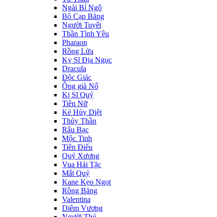
Ngài Bí Ngô
Bò Cạp Băng
Người Tuyết
Thần Tình Yêu
Pharaon
Rồng Lửa
Kỵ Sĩ Địa Ngục
Dracula
Độc Giác
Ông già Nổ
Kị Sĩ Quỷ
Tiên Nữ
Kẻ Hủy Diệt
Thủy Thần
Râu Bạc
Mộc Tinh
Tiên Điểu
Quỷ Xương
Vua Hải Tặc
Mắt Quỷ
Kane Kẹo Ngọt
Rồng Băng
Valentina
Diêm Vương
Người Thú