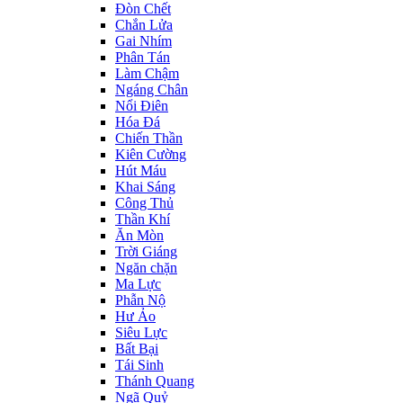
Đòn Chết
Chắn Lửa
Gai Nhím
Phân Tán
Làm Chậm
Ngáng Chân
Nổi Điên
Hóa Đá
Chiến Thần
Kiên Cường
Hút Máu
Khai Sáng
Công Thủ
Thần Khí
Ăn Mòn
Trời Giáng
Ngăn chặn
Ma Lực
Phẫn Nộ
Hư Ảo
Siêu Lực
Bất Bại
Tái Sinh
Thánh Quang
Ngã Quỷ