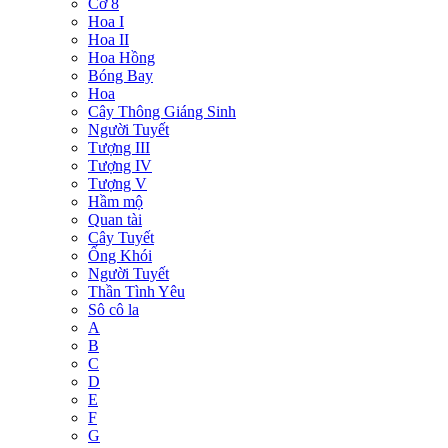
Cờ 8
Hoa I
Hoa II
Hoa Hồng
Bóng Bay
Hoa
Cây Thông Giáng Sinh
Người Tuyết
Tượng III
Tượng IV
Tượng V
Hầm mộ
Quan tài
Cây Tuyết
Ống Khói
Người Tuyết
Thần Tình Yêu
Sô cô la
A
B
C
D
E
F
G