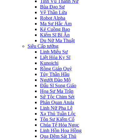
Tinh Vũ Thánh Nữ
Bùa Đạo Sư
Vệ Thần Lửa
Robot Alpha
Ma Sư Hắc Ám
Kẻ Cuồng Bạo
Kiếm Sĩ Bí Ẩn
Du Nữ Ma Thuật
Siêu Cấp tướng
Linh Miêu Sư
Liệt Hỏa Kỵ Sĩ
Kunoichi
Rồng Giáp Quỷ
Túy Thần Hầu
Người Đào Mộ
Đấu Sĩ Song Giáo
Họa Sư Ma Trận
Sứ Tộc Chim Sét
Phán Quan Atula
Linh Nữ Pha Lê
Xạ Thủ Tuần Lộc
Tôn Sư Kiếm Cổ
Chúa Tể Hỏa Ngục
Linh Hồn Hoa Hồng
Quạ Đêm Sát Thủ