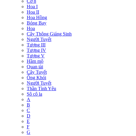
Cờ 8
Hoa I
Hoa II
Hoa Hồng
Bóng Bay
Hoa
Cây Thông Giáng Sinh
Người Tuyết
Tượng III
Tượng IV
Tượng V
Hầm mộ
Quan tài
Cây Tuyết
Ống Khói
Người Tuyết
Thần Tình Yêu
Sô cô la
A
B
C
D
E
F
G