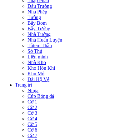
Tháp Pháo
Đấu Trường
Nhà Phép
Tường
Bẫy Bom
Bẫy Tướng
Nhà Tướng
Nhà Huấn Luyện
Tôtem Thần
Sở Thú
Liên minh
Nhà Kho
Kho Hồn Khí
Khu Mỏ
Đài Hộ Vệ
Trang trí
Ninja
Cúp Bóng đá
Cờ 1
Cờ 2
Cờ 3
Cờ 4
Cờ 5
Cờ 6
Cờ 7