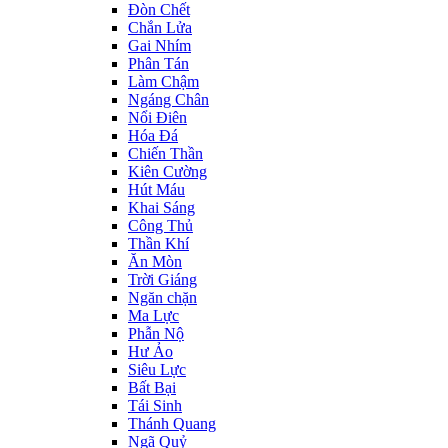
Đòn Chết
Chắn Lửa
Gai Nhím
Phân Tán
Làm Chậm
Ngáng Chân
Nổi Điên
Hóa Đá
Chiến Thần
Kiên Cường
Hút Máu
Khai Sáng
Công Thủ
Thần Khí
Ăn Mòn
Trời Giáng
Ngăn chặn
Ma Lực
Phẫn Nộ
Hư Ảo
Siêu Lực
Bất Bại
Tái Sinh
Thánh Quang
Ngã Quỷ