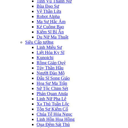
Tinh Vũ Thánh Nữ
Bùa Đạo Sư
Vệ Thần Lửa
Robot Alpha
Ma Sư Hắc Ám
Kẻ Cuồng Bạo
Kiếm Sĩ Bí Ẩn
Du Nữ Ma Thuật
Siêu Cấp tướng
Linh Miêu Sư
Liệt Hỏa Kỵ Sĩ
Kunoichi
Rồng Giáp Quỷ
Túy Thần Hầu
Người Đào Mộ
Đấu Sĩ Song Giáo
Họa Sư Ma Trận
Sứ Tộc Chim Sét
Phán Quan Atula
Linh Nữ Pha Lê
Xạ Thủ Tuần Lộc
Tôn Sư Kiếm Cổ
Chúa Tể Hỏa Ngục
Linh Hồn Hoa Hồng
Quạ Đêm Sát Thủ