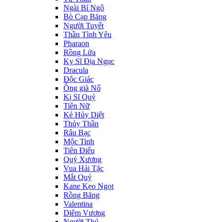
Ngài Bí Ngô
Bò Cạp Băng
Người Tuyết
Thần Tình Yêu
Pharaon
Rồng Lửa
Kỵ Sĩ Địa Ngục
Dracula
Độc Giác
Ông già Nổ
Kị Sĩ Quỷ
Tiên Nữ
Kẻ Hủy Diệt
Thủy Thần
Râu Bạc
Mộc Tinh
Tiên Điểu
Quỷ Xương
Vua Hải Tặc
Mắt Quỷ
Kane Kẹo Ngọt
Rồng Băng
Valentina
Diêm Vương
Người Thú