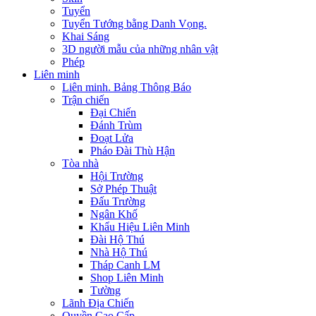
Tuyển
Tuyển Tướng bằng Danh Vọng.
Khai Sáng
3D người mẫu của những nhân vật
Phép
Liên minh
Liên minh. Bảng Thông Báo
Trận chiến
Đại Chiến
Đánh Trùm
Đoạt Lửa
Pháo Đài Thù Hận
Tòa nhà
Hội Trường
Sở Phép Thuật
Đấu Trường
Ngân Khố
Khẩu Hiệu Liên Minh
Đài Hộ Thú
Nhà Hộ Thú
Tháp Canh LM
Shop Liên Minh
Tường
Lãnh Địa Chiến
Quyền Cao Cấp