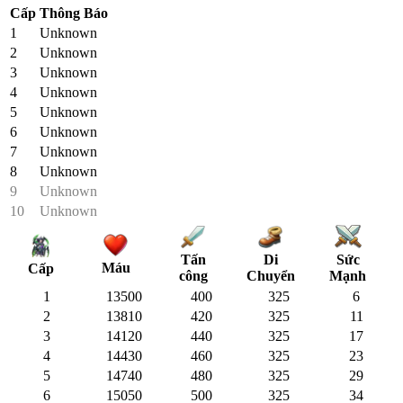
Cấp
Thông Báo
1
Unknown
2
Unknown
3
Unknown
4
Unknown
5
Unknown
6
Unknown
7
Unknown
8
Unknown
9
Unknown
10
Unknown
Tấn
Di
Sức
Máu
Cấp
công
Chuyển
Mạnh
1
13500
400
325
6
2
13810
420
325
11
3
14120
440
325
17
4
14430
460
325
23
5
14740
480
325
29
6
15050
500
325
34