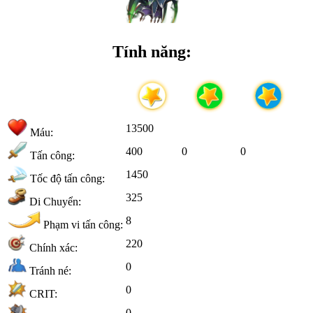
Tính năng:
13500
Máu:
400
0
0
Tấn công:
1450
Tốc độ tấn công:
325
Di Chuyển:
8
Phạm vi tấn công:
220
Chính xác:
0
Tránh né:
0
CRIT:
0