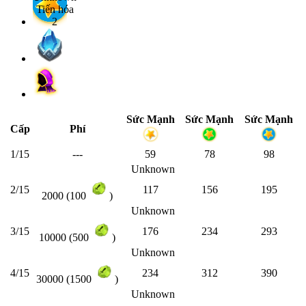
Sức Mạnh
Sức Mạnh
Sức Mạnh
Cấp
Phí
1/15
---
59
78
98
Unknown
2/15
117
156
195
2000 (100
)
Unknown
3/15
176
234
293
10000 (500
)
Unknown
4/15
234
312
390
30000 (1500
)
Unknown