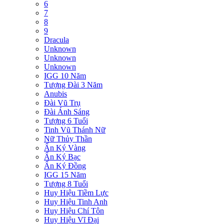
6
7
8
9
Dracula
Unknown
Unknown
Unknown
IGG 10 Năm
Tượng Đài 3 Năm
Anubis
Đài Vũ Trụ
Đài Ánh Sáng
Tượng 6 Tuổi
Tinh Vũ Thánh Nữ
Nữ Thủy Thần
Ấn Ký Vàng
Ấn Ký Bạc
Ấn Ký Đồng
IGG 15 Năm
Tượng 8 Tuổi
Huy Hiệu Tiềm Lực
Huy Hiệu Tinh Anh
Huy Hiệu Chí Tôn
Huy Hiệu Vĩ Đại