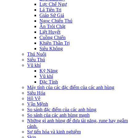
Lực Chế Ngự
Lá Tiên Tri
Giáp Sứ Giả
Ngọc Chiến Thú
Ấn Trói Chặt
Liệt Huyết
Cuồng Chiến
Khiên Thần Trị
Siêu Không
Thú Nuôi
Siêu Thú
Vũ khí
Kỹ Năng
Vũ khí
Đặc Tính
Máy tính của các đặc điểm của các anh hùng
Siêu Hóa
Hộ Vệ
Vận Mệnh
So sánh đặc điểm của các anh hùng
So sánh của các anh hùng mạnh
Những gì anh hùng để đưa tài năng, rune hay ngắm
cảnh.
Sự tiến hóa và kinh nghiệm
Skin