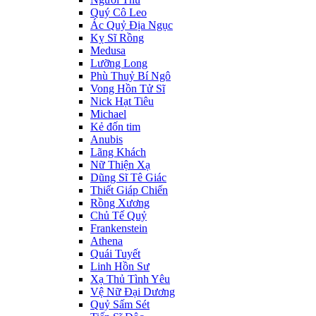
Quý Cô Leo
Ác Quỷ Địa Ngục
Kỵ Sĩ Rồng
Medusa
Lưỡng Long
Phù Thuỷ Bí Ngô
Vong Hồn Tử Sĩ
Nick Hạt Tiêu
Michael
Kẻ đốn tim
Anubis
Lãng Khách
Nữ Thiện Xạ
Dũng Sĩ Tê Giác
Thiết Giáp Chiến
Rồng Xương
Chủ Tế Quỷ
Frankenstein
Athena
Quái Tuyết
Linh Hồn Sư
Xạ Thủ Tình Yêu
Vệ Nữ Đại Dương
Quỷ Sấm Sét