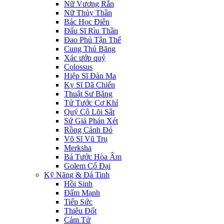
Nữ Vương Rắn
Nữ Thủy Thần
Bác Học Điên
Đấu Sĩ Rìu Thần
Đao Phủ Tận Thế
Cung Thủ Băng
Xác ướp quỷ
Colossus
Hiệp Sĩ Đàn Ma
Kỵ Sĩ Dã Chiến
Thuật Sư Băng
Tử Tước Cơ Khí
Quý Cô Lõi Sắt
Sứ Giả Phán Xét
Rồng Cánh Đỏ
Võ Sĩ Vũ Trụ
Merksha
Bá Tước Hòa Âm
Golem Cổ Đại
Kỹ Năng & Đá Tinh
Hồi Sinh
Đấm Mạnh
Tiếp Sức
Thiêu Đốt
Cảm Tử