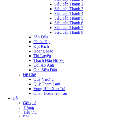
Siêu cấp Thành 2
Siêu cấp Thành 3
Siêu cấp Thành 4
Siêu cấp Thành 5
Siêu cấp Thành 6
Siêu cấp Thành 7
Siêu cấp Thành 8
Sàn Đấu
Chiến Địa
Đột Kích
Hoang Mạc
Thí Luyện
Thách Đấu Hộ Vệ
Cõi Ảo Ảnh
Giải Siêu Đấu
Đế Chế
Quỷ Vương
Quỷ Tham Lam
Vong Hồn Xảo Trá
Quân Đoàn Tro Tàn
Đồ
Gói quà
Tướng
Tiêu thụ
Bài