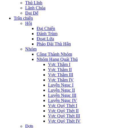
Thủ Lĩnh
Lãnh Chúa
Đại Đế
Trận chiến
Hội
Đại Chiến
Đánh Trùm
Đoạt Lửa
Pháo Đài Thù Hận
Nhóm
Công Thành Nhóm
Nhóm Hang Quái Thú
Vực Thẳm I
Vực Thẳm II
Vực Thẳm III
Vực Thẳm IV
Luyện Ngục I
Luyện Ngục II
Luyện Ngục III
Luyện Ngục IV
Vực Quỷ Thét I
Vực Quỷ Thét II
Vực Quỷ Thét III
Vực Quỷ Thét IV
Đơn