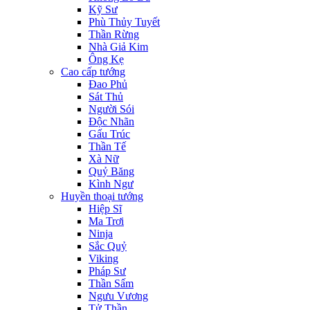
Kỹ Sư
Phù Thủy Tuyết
Thần Rừng
Nhà Giả Kim
Ông Kẹ
Cao cấp tướng
Đao Phủ
Sát Thủ
Người Sói
Độc Nhãn
Gấu Trúc
Thần Tế
Xà Nữ
Quỷ Băng
Kình Ngư
Huyền thoại tướng
Hiệp Sĩ
Ma Trơi
Ninja
Sắc Quỷ
Viking
Pháp Sư
Thần Sấm
Ngưu Vương
Tử Thần