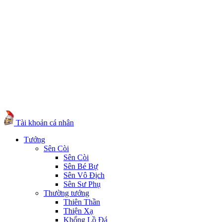
Tài khoản cá nhân
Tướng
Sên Còi
Sên Còi
Sên Bé Bự
Sên Vô Địch
Sên Sư Phụ
Thường tướng
Thiên Thần
Thiện Xạ
Khổng Lồ Đá