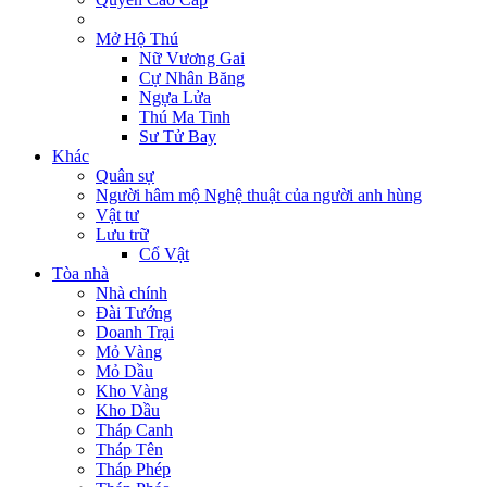
Mở Hộ Thú
Nữ Vương Gai
Cự Nhân Băng
Ngựa Lửa
Thú Ma Tinh
Sư Tử Bay
Khác
Quân sự
Người hâm mộ Nghệ thuật của người anh hùng
Vật tư
Lưu trữ
Cổ Vật
Tòa nhà
Nhà chính
Đài Tướng
Doanh Trại
Mỏ Vàng
Mỏ Dầu
Kho Vàng
Kho Dầu
Tháp Canh
Tháp Tên
Tháp Phép