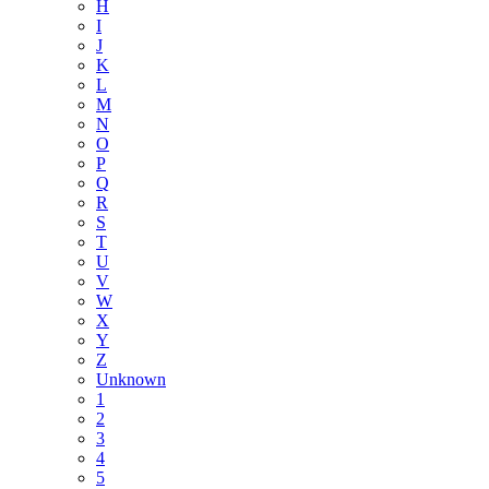
H
I
J
K
L
M
N
O
P
Q
R
S
T
U
V
W
X
Y
Z
Unknown
1
2
3
4
5