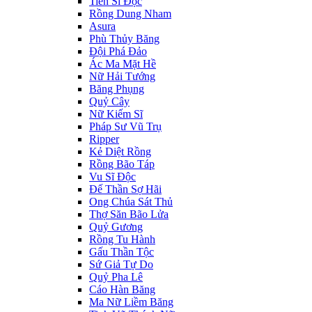
Tiến Sĩ Độc
Rồng Dung Nham
Asura
Phù Thủy Băng
Đội Phá Đảo
Ác Ma Mặt Hề
Nữ Hải Tướng
Băng Phụng
Quỷ Cây
Nữ Kiếm Sĩ
Pháp Sư Vũ Trụ
Ripper
Kẻ Diệt Rồng
Rồng Bão Táp
Vu Sĩ Độc
Đế Thần Sợ Hãi
Ong Chúa Sát Thủ
Thợ Săn Bão Lửa
Quỷ Gương
Rồng Tu Hành
Gấu Thần Tộc
Sứ Giả Tự Do
Quỷ Pha Lê
Cáo Hàn Băng
Ma Nữ Liềm Băng