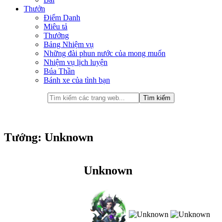
Thưởn
Điểm Danh
Miêu tả
Thưởng
Bảng Nhiệm vụ
Những đài phun nước của mong muốn
Nhiệm vụ lịch luyện
Búa Thần
Bánh xe của tình bạn
Tướng: Unknown
Unknown