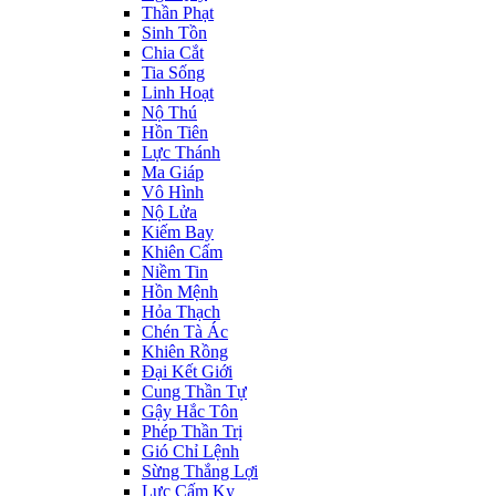
Thần Phạt
Sinh Tồn
Chia Cắt
Tia Sống
Linh Hoạt
Nộ Thú
Hồn Tiên
Lực Thánh
Ma Giáp
Vô Hình
Nộ Lửa
Kiếm Bay
Khiên Cấm
Niềm Tin
Hồn Mệnh
Hỏa Thạch
Chén Tà Ác
Khiên Rồng
Đại Kết Giới
Cung Thần Tự
Gậy Hắc Tôn
Phép Thần Trị
Gió Chỉ Lệnh
Sừng Thắng Lợi
Lực Cấm Kỵ