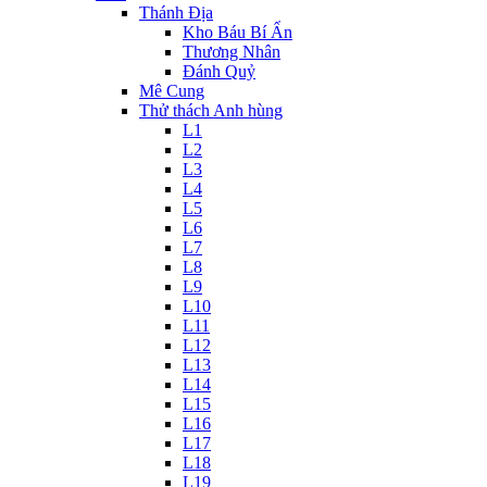
Thánh Địa
Kho Báu Bí Ẩn
Thương Nhân
Đánh Quỷ
Mê Cung
Thử thách Anh hùng
L1
L2
L3
L4
L5
L6
L7
L8
L9
L10
L11
L12
L13
L14
L15
L16
L17
L18
L19