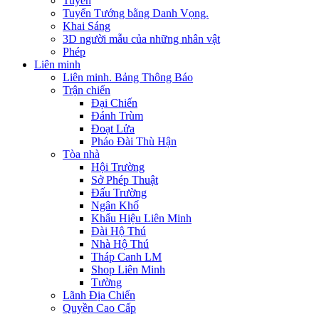
Tuyển
Tuyển Tướng bằng Danh Vọng.
Khai Sáng
3D người mẫu của những nhân vật
Phép
Liên minh
Liên minh. Bảng Thông Báo
Trận chiến
Đại Chiến
Đánh Trùm
Đoạt Lửa
Pháo Đài Thù Hận
Tòa nhà
Hội Trường
Sở Phép Thuật
Đấu Trường
Ngân Khố
Khẩu Hiệu Liên Minh
Đài Hộ Thú
Nhà Hộ Thú
Tháp Canh LM
Shop Liên Minh
Tường
Lãnh Địa Chiến
Quyền Cao Cấp