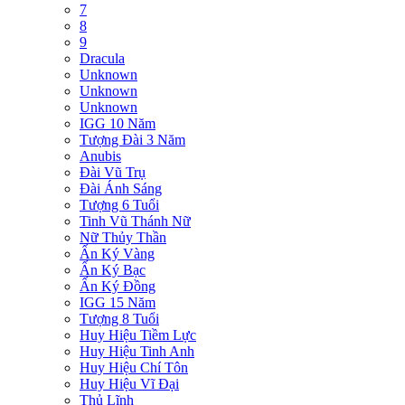
7
8
9
Dracula
Unknown
Unknown
Unknown
IGG 10 Năm
Tượng Đài 3 Năm
Anubis
Đài Vũ Trụ
Đài Ánh Sáng
Tượng 6 Tuổi
Tinh Vũ Thánh Nữ
Nữ Thủy Thần
Ấn Ký Vàng
Ấn Ký Bạc
Ấn Ký Đồng
IGG 15 Năm
Tượng 8 Tuổi
Huy Hiệu Tiềm Lực
Huy Hiệu Tinh Anh
Huy Hiệu Chí Tôn
Huy Hiệu Vĩ Đại
Thủ Lĩnh