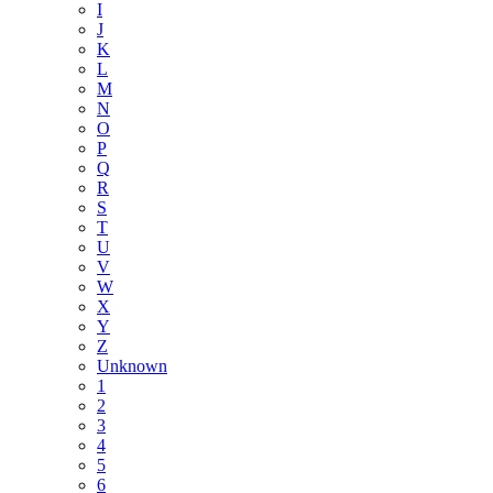
I
J
K
L
M
N
O
P
Q
R
S
T
U
V
W
X
Y
Z
Unknown
1
2
3
4
5
6