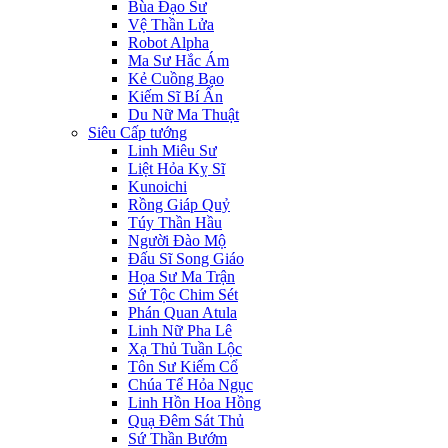
Bùa Đạo Sư
Vệ Thần Lửa
Robot Alpha
Ma Sư Hắc Ám
Kẻ Cuồng Bạo
Kiếm Sĩ Bí Ẩn
Du Nữ Ma Thuật
Siêu Cấp tướng
Linh Miêu Sư
Liệt Hỏa Kỵ Sĩ
Kunoichi
Rồng Giáp Quỷ
Túy Thần Hầu
Người Đào Mộ
Đấu Sĩ Song Giáo
Họa Sư Ma Trận
Sứ Tộc Chim Sét
Phán Quan Atula
Linh Nữ Pha Lê
Xạ Thủ Tuần Lộc
Tôn Sư Kiếm Cổ
Chúa Tể Hỏa Ngục
Linh Hồn Hoa Hồng
Quạ Đêm Sát Thủ
Sứ Thần Bướm