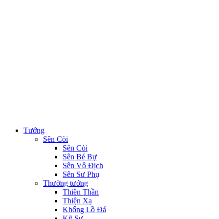
Tướng
Sên Còi
Sên Còi
Sên Bé Bự
Sên Vô Địch
Sên Sư Phụ
Thường tướng
Thiên Thần
Thiện Xạ
Khổng Lồ Đá
Kỹ Sư