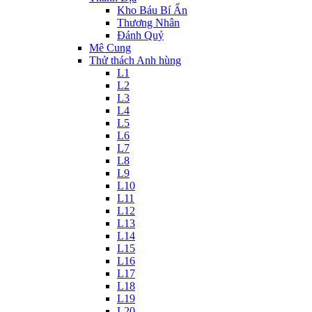
Kho Báu Bí Ẩn
Thương Nhân
Đánh Quỷ
Mê Cung
Thử thách Anh hùng
L1
L2
L3
L4
L5
L6
L7
L8
L9
L10
L11
L12
L13
L14
L15
L16
L17
L18
L19
L20