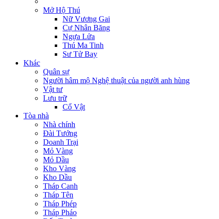
Mở Hộ Thú
Nữ Vương Gai
Cự Nhân Băng
Ngựa Lửa
Thú Ma Tinh
Sư Tử Bay
Khác
Quân sự
Người hâm mộ Nghệ thuật của người anh hùng
Vật tư
Lưu trữ
Cổ Vật
Tòa nhà
Nhà chính
Đài Tướng
Doanh Trại
Mỏ Vàng
Mỏ Dầu
Kho Vàng
Kho Dầu
Tháp Canh
Tháp Tên
Tháp Phép
Tháp Pháo