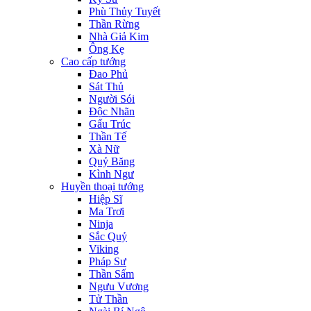
Phù Thủy Tuyết
Thần Rừng
Nhà Giả Kim
Ông Kẹ
Cao cấp tướng
Đao Phủ
Sát Thủ
Người Sói
Độc Nhãn
Gấu Trúc
Thần Tế
Xà Nữ
Quỷ Băng
Kình Ngư
Huyền thoại tướng
Hiệp Sĩ
Ma Trơi
Ninja
Sắc Quỷ
Viking
Pháp Sư
Thần Sấm
Ngưu Vương
Tử Thần