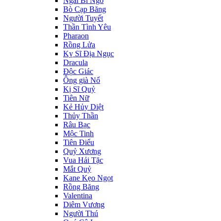
Ngài Bí Ngô
Bò Cạp Băng
Người Tuyết
Thần Tình Yêu
Pharaon
Rồng Lửa
Kỵ Sĩ Địa Ngục
Dracula
Độc Giác
Ông già Nổ
Kị Sĩ Quỷ
Tiên Nữ
Kẻ Hủy Diệt
Thủy Thần
Râu Bạc
Mộc Tinh
Tiên Điểu
Quỷ Xương
Vua Hải Tặc
Mắt Quỷ
Kane Kẹo Ngọt
Rồng Băng
Valentina
Diêm Vương
Người Thú