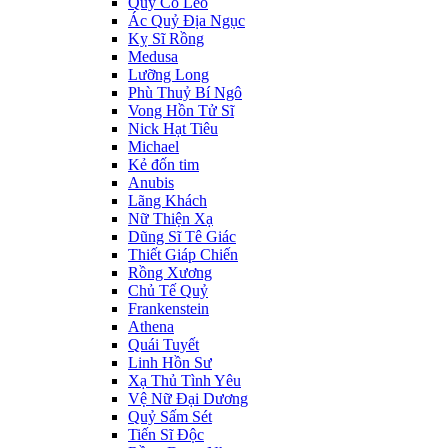
Quý Cô Leo
Ác Quỷ Địa Ngục
Kỵ Sĩ Rồng
Medusa
Lưỡng Long
Phù Thuỷ Bí Ngô
Vong Hồn Tử Sĩ
Nick Hạt Tiêu
Michael
Kẻ đốn tim
Anubis
Lãng Khách
Nữ Thiện Xạ
Dũng Sĩ Tê Giác
Thiết Giáp Chiến
Rồng Xương
Chủ Tế Quỷ
Frankenstein
Athena
Quái Tuyết
Linh Hồn Sư
Xạ Thủ Tình Yêu
Vệ Nữ Đại Dương
Quỷ Sấm Sét
Tiến Sĩ Độc