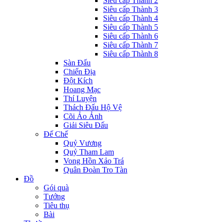
Siêu cấp Thành 2
Siêu cấp Thành 3
Siêu cấp Thành 4
Siêu cấp Thành 5
Siêu cấp Thành 6
Siêu cấp Thành 7
Siêu cấp Thành 8
Sàn Đấu
Chiến Địa
Đột Kích
Hoang Mạc
Thí Luyện
Thách Đấu Hộ Vệ
Cõi Ảo Ảnh
Giải Siêu Đấu
Đế Chế
Quỷ Vương
Quỷ Tham Lam
Vong Hồn Xảo Trá
Quân Đoàn Tro Tàn
Đồ
Gói quà
Tướng
Tiêu thụ
Bài