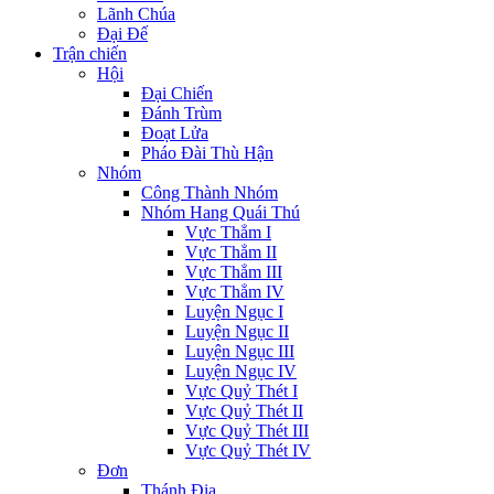
Lãnh Chúa
Đại Đế
Trận chiến
Hội
Đại Chiến
Đánh Trùm
Đoạt Lửa
Pháo Đài Thù Hận
Nhóm
Công Thành Nhóm
Nhóm Hang Quái Thú
Vực Thẳm I
Vực Thẳm II
Vực Thẳm III
Vực Thẳm IV
Luyện Ngục I
Luyện Ngục II
Luyện Ngục III
Luyện Ngục IV
Vực Quỷ Thét I
Vực Quỷ Thét II
Vực Quỷ Thét III
Vực Quỷ Thét IV
Đơn
Thánh Địa