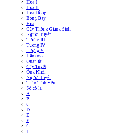
Hoa I
Hoa II
Hoa Hồng
Bóng Bay
Hoa
Cây Thông Giáng Sinh
Người Tuyết
Tượng III
Tượng IV
Tượng V
Hầm mộ
Quan tài
Cây Tuyết
Ống Khói
Người Tuyết
Thần Tình Yêu
Sô cô la
A
B
C
D
E
F
G
H