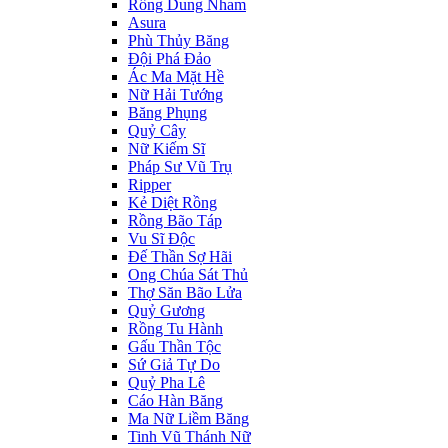
Rồng Dung Nham
Asura
Phù Thủy Băng
Đội Phá Đảo
Ác Ma Mặt Hề
Nữ Hải Tướng
Băng Phụng
Quỷ Cây
Nữ Kiếm Sĩ
Pháp Sư Vũ Trụ
Ripper
Kẻ Diệt Rồng
Rồng Bão Táp
Vu Sĩ Độc
Đế Thần Sợ Hãi
Ong Chúa Sát Thủ
Thợ Săn Bão Lửa
Quỷ Gương
Rồng Tu Hành
Gấu Thần Tộc
Sứ Giả Tự Do
Quỷ Pha Lê
Cáo Hàn Băng
Ma Nữ Liềm Băng
Tinh Vũ Thánh Nữ