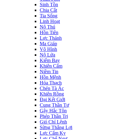
Sinh Tồn
Chia Cắt
Tia Sống
Linh Hoạt
Nộ Thú
Hồn Tiên
Lực Thánh
Ma Giáp
Vô Hình
Nộ Lửa
Kiếm Bay
Khiên Cấm
Niềm Tin
Hồn Mệnh
Hỏa Thạch
Chén Tà Ác
Khiên Rồng
Đại Kết Giới
Cung Thần Tự
Gậy Hắc Tôn
Phép Thần Trị
Gió Chỉ Lệnh
Sừng Thắng Lợi
Lực Cấm Kỵ
Lực Chế Ngự