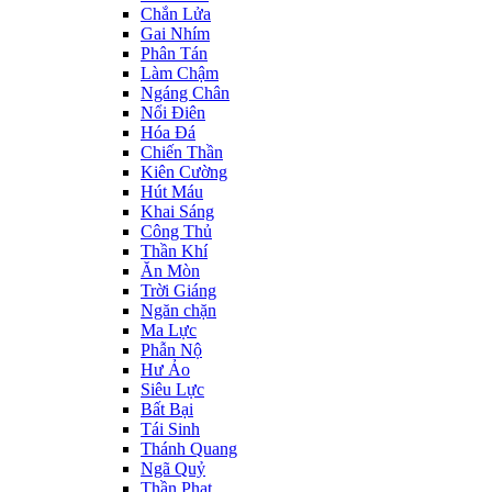
Chắn Lửa
Gai Nhím
Phân Tán
Làm Chậm
Ngáng Chân
Nổi Điên
Hóa Đá
Chiến Thần
Kiên Cường
Hút Máu
Khai Sáng
Công Thủ
Thần Khí
Ăn Mòn
Trời Giáng
Ngăn chặn
Ma Lực
Phẫn Nộ
Hư Ảo
Siêu Lực
Bất Bại
Tái Sinh
Thánh Quang
Ngã Quỷ
Thần Phạt