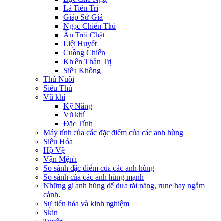
Lá Tiên Tri
Giáp Sứ Giả
Ngọc Chiến Thú
Ấn Trói Chặt
Liệt Huyết
Cuồng Chiến
Khiên Thần Trị
Siêu Không
Thú Nuôi
Siêu Thú
Vũ khí
Kỹ Năng
Vũ khí
Đặc Tính
Máy tính của các đặc điểm của các anh hùng
Siêu Hóa
Hộ Vệ
Vận Mệnh
So sánh đặc điểm của các anh hùng
So sánh của các anh hùng mạnh
Những gì anh hùng để đưa tài năng, rune hay ngắm
cảnh.
Sự tiến hóa và kinh nghiệm
Skin