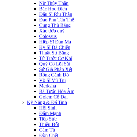
Nữ Thủy Thần
Bác Học Điên
Đấu Sĩ Rìu Thần
Đao Phủ Tận Thế
Cung Thủ Băng
Xác ướp quỷ
Colossus
Hiệp Sĩ Đàn Ma
Kỵ Sĩ Dã Chiến
Thuật Sư Băng
Tử Tước Cơ Khí
Quý Cô Lõi Sắt
Sứ Giả Phán Xét
Rồng Cánh Đỏ
Võ Sĩ Vũ Trụ
Merksha
Bá Tước Hòa Âm
Golem Cổ Đại
Kỹ Năng & Đá Tinh
Hồi Sinh
Đấm Mạnh
Tiếp Sức
Thiêu Đốt
Cảm Tử
Đòn Chết