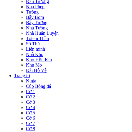
Đấu Trường
Nhà Phép
Tường
Bẫy Bom
Bẫy Tướng
Nhà Tướng
Nhà Huấn Luyện
Tôtem Thần
Sở Thú
Liên minh
Nhà Kho
Kho Hồn Khí
Khu Mỏ
Đài Hộ Vệ
Trang trí
Ninja
Cúp Bóng đá
Cờ 1
Cờ 2
Cờ 3
Cờ 4
Cờ 5
Cờ 6
Cờ 7
Cờ 8