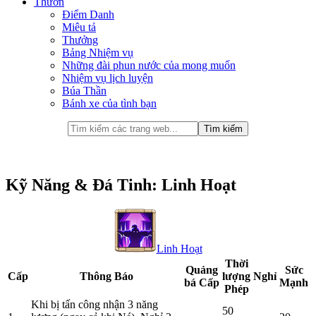
Thưởn
Điểm Danh
Miêu tả
Thưởng
Bảng Nhiệm vụ
Những đài phun nước của mong muốn
Nhiệm vụ lịch luyện
Búa Thần
Bánh xe của tình bạn
Kỹ Năng & Đá Tinh: Linh Hoạt
Linh Hoạt
Thời
Quảng
Sức
Cấp
Thông Báo
lượng
Nghỉ
bá Cấp
Mạnh
Phép
Khi bị tấn công nhận 3 năng
50