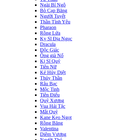
Ngài Bí Ngô
Bò Cạp Băng
Người Tuyết
Thần Tình Yêu
Pharaon
Rồng Lửa
Kỵ Sĩ Địa Ngục
Dracula
Độc Giác
Ông già Nổ
Kị Sĩ Quỷ
Tiên Nữ
Kẻ Hủy Diệt
Thủy Thần
Râu Bạc
Mộc Tinh
Tiên Điểu
Quỷ Xương
Vua Hải Tặc
Mắt Quỷ
Kane Kẹo Ngọt
Rồng Băng
Valentina
Diêm Vương
Người Thú