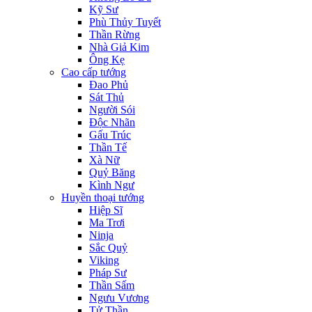
Kỹ Sư
Phù Thủy Tuyết
Thần Rừng
Nhà Giả Kim
Ông Kẹ
Cao cấp tướng
Đao Phủ
Sát Thủ
Người Sói
Độc Nhãn
Gấu Trúc
Thần Tế
Xà Nữ
Quỷ Băng
Kình Ngư
Huyền thoại tướng
Hiệp Sĩ
Ma Trơi
Ninja
Sắc Quỷ
Viking
Pháp Sư
Thần Sấm
Ngưu Vương
Tử Thần