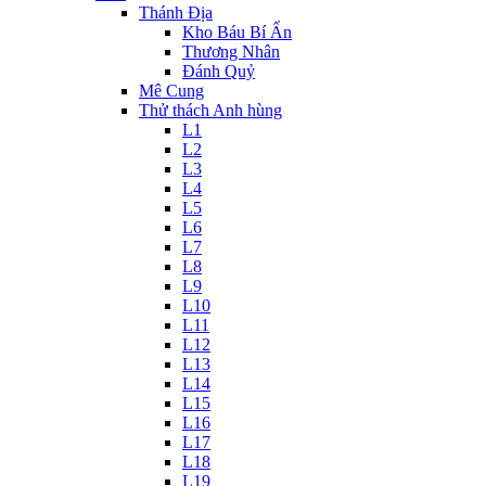
Thánh Địa
Kho Báu Bí Ẩn
Thương Nhân
Đánh Quỷ
Mê Cung
Thử thách Anh hùng
L1
L2
L3
L4
L5
L6
L7
L8
L9
L10
L11
L12
L13
L14
L15
L16
L17
L18
L19