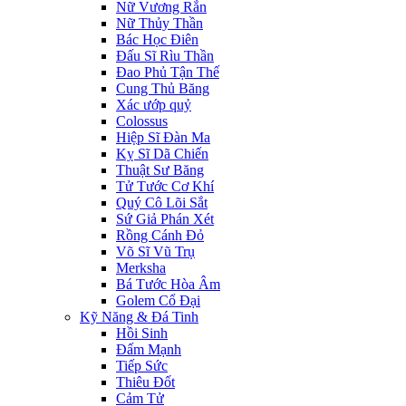
Nữ Vương Rắn
Nữ Thủy Thần
Bác Học Điên
Đấu Sĩ Rìu Thần
Đao Phủ Tận Thế
Cung Thủ Băng
Xác ướp quỷ
Colossus
Hiệp Sĩ Đàn Ma
Kỵ Sĩ Dã Chiến
Thuật Sư Băng
Tử Tước Cơ Khí
Quý Cô Lõi Sắt
Sứ Giả Phán Xét
Rồng Cánh Đỏ
Võ Sĩ Vũ Trụ
Merksha
Bá Tước Hòa Âm
Golem Cổ Đại
Kỹ Năng & Đá Tinh
Hồi Sinh
Đấm Mạnh
Tiếp Sức
Thiêu Đốt
Cảm Tử