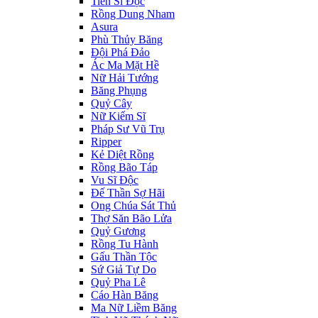
Tiến Sĩ Độc
Rồng Dung Nham
Asura
Phù Thủy Băng
Đội Phá Đảo
Ác Ma Mặt Hề
Nữ Hải Tướng
Băng Phụng
Quỷ Cây
Nữ Kiếm Sĩ
Pháp Sư Vũ Trụ
Ripper
Kẻ Diệt Rồng
Rồng Bão Táp
Vu Sĩ Độc
Đế Thần Sợ Hãi
Ong Chúa Sát Thủ
Thợ Săn Bão Lửa
Quỷ Gương
Rồng Tu Hành
Gấu Thần Tộc
Sứ Giả Tự Do
Quỷ Pha Lê
Cáo Hàn Băng
Ma Nữ Liềm Băng