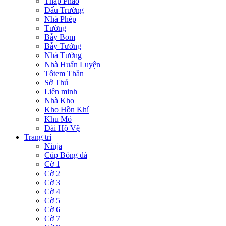
Tháp Pháo
Đấu Trường
Nhà Phép
Tường
Bẫy Bom
Bẫy Tướng
Nhà Tướng
Nhà Huấn Luyện
Tôtem Thần
Sở Thú
Liên minh
Nhà Kho
Kho Hồn Khí
Khu Mỏ
Đài Hộ Vệ
Trang trí
Ninja
Cúp Bóng đá
Cờ 1
Cờ 2
Cờ 3
Cờ 4
Cờ 5
Cờ 6
Cờ 7