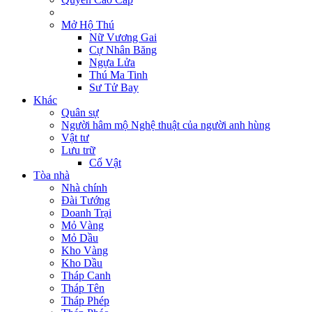
Mở Hộ Thú
Nữ Vương Gai
Cự Nhân Băng
Ngựa Lửa
Thú Ma Tinh
Sư Tử Bay
Khác
Quân sự
Người hâm mộ Nghệ thuật của người anh hùng
Vật tư
Lưu trữ
Cổ Vật
Tòa nhà
Nhà chính
Đài Tướng
Doanh Trại
Mỏ Vàng
Mỏ Dầu
Kho Vàng
Kho Dầu
Tháp Canh
Tháp Tên
Tháp Phép