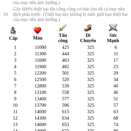
của mục tiêu ảnh hưởng.)
Gây 600% thiệt hại tấn công công cơ bản cho tất cả mục tiêu
10
địch phía trước. (Thiệt hại này không bị mức giới hạn thiệt hại
của mục tiêu ảnh hưởng.)
Tấn
Di
Sức
Máu
Cấp
công
Chuyển
Mạnh
1
11000
425
325
6
2
11300
444
325
11
3
11600
463
325
17
4
11900
482
325
23
5
12200
501
325
29
6
12500
520
325
34
7
12800
539
325
40
8
13100
558
325
46
9
13400
577
325
51
10
13700
596
325
57
11
14000
615
325
63
12
14300
634
325
68
13
14600
653
325
74
14
14900
672
325
80