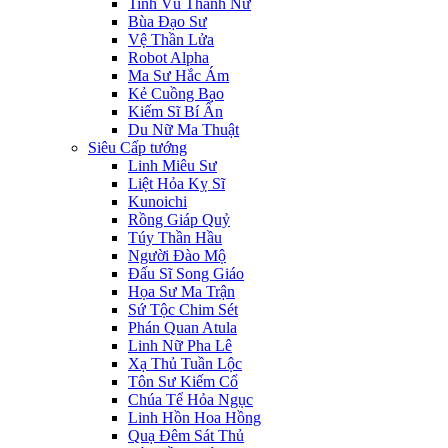
Tinh Vũ Thánh Nữ
Bùa Đạo Sư
Vệ Thần Lửa
Robot Alpha
Ma Sư Hắc Ám
Kẻ Cuồng Bạo
Kiếm Sĩ Bí Ẩn
Du Nữ Ma Thuật
Siêu Cấp tướng
Linh Miêu Sư
Liệt Hỏa Kỵ Sĩ
Kunoichi
Rồng Giáp Quỷ
Túy Thần Hầu
Người Đào Mộ
Đấu Sĩ Song Giáo
Họa Sư Ma Trận
Sứ Tộc Chim Sét
Phán Quan Atula
Linh Nữ Pha Lê
Xạ Thủ Tuần Lộc
Tôn Sư Kiếm Cổ
Chúa Tể Hỏa Ngục
Linh Hồn Hoa Hồng
Quạ Đêm Sát Thủ