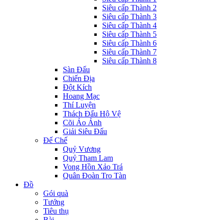
Siêu cấp Thành 2
Siêu cấp Thành 3
Siêu cấp Thành 4
Siêu cấp Thành 5
Siêu cấp Thành 6
Siêu cấp Thành 7
Siêu cấp Thành 8
Sàn Đấu
Chiến Địa
Đột Kích
Hoang Mạc
Thí Luyện
Thách Đấu Hộ Vệ
Cõi Ảo Ảnh
Giải Siêu Đấu
Đế Chế
Quỷ Vương
Quỷ Tham Lam
Vong Hồn Xảo Trá
Quân Đoàn Tro Tàn
Đồ
Gói quà
Tướng
Tiêu thụ
Bài