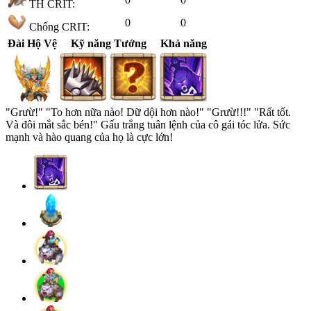
TH CRIT:
0
0
Chống CRIT:
Đài Hộ Vệ
Kỹ năng Tướng
Khả năng
"Grưừ!" "To hơn nữa nào! Dữ dội hơn nào!" "Grưừ!!!" "Rất tốt.
Và đôi mắt sắc bén!" Gấu trắng tuân lệnh của cô gái tóc lửa. Sức
mạnh và hào quang của họ là cực lớn!