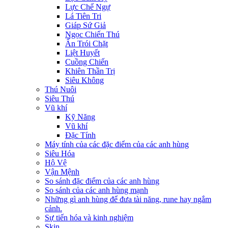
Lực Chế Ngự
Lá Tiên Tri
Giáp Sứ Giả
Ngọc Chiến Thú
Ấn Trói Chặt
Liệt Huyết
Cuồng Chiến
Khiên Thần Trị
Siêu Không
Thú Nuôi
Siêu Thú
Vũ khí
Kỹ Năng
Vũ khí
Đặc Tính
Máy tính của các đặc điểm của các anh hùng
Siêu Hóa
Hộ Vệ
Vận Mệnh
So sánh đặc điểm của các anh hùng
So sánh của các anh hùng mạnh
Những gì anh hùng để đưa tài năng, rune hay ngắm
cảnh.
Sự tiến hóa và kinh nghiệm
Skin