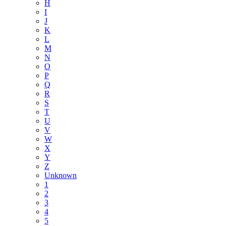
H
I
J
K
L
M
N
O
P
Q
R
S
T
U
V
W
X
Y
Z
Unknown
1
2
3
4
5