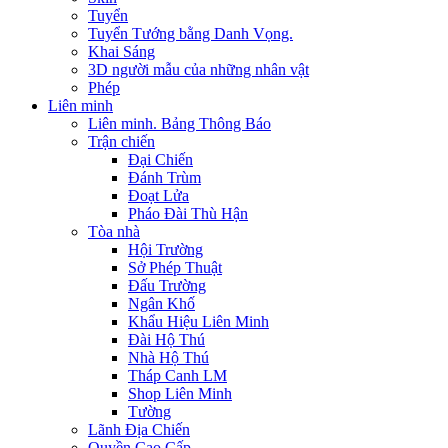
Tuyển
Tuyển Tướng bằng Danh Vọng.
Khai Sáng
3D người mẫu của những nhân vật
Phép
Liên minh
Liên minh. Bảng Thông Báo
Trận chiến
Đại Chiến
Đánh Trùm
Đoạt Lửa
Pháo Đài Thù Hận
Tòa nhà
Hội Trường
Sở Phép Thuật
Đấu Trường
Ngân Khố
Khẩu Hiệu Liên Minh
Đài Hộ Thú
Nhà Hộ Thú
Tháp Canh LM
Shop Liên Minh
Tường
Lãnh Địa Chiến
Quyền Cao Cấp