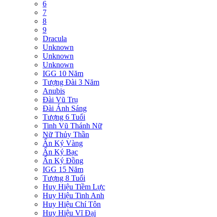
6
7
8
9
Dracula
Unknown
Unknown
Unknown
IGG 10 Năm
Tượng Đài 3 Năm
Anubis
Đài Vũ Trụ
Đài Ánh Sáng
Tượng 6 Tuổi
Tinh Vũ Thánh Nữ
Nữ Thủy Thần
Ấn Ký Vàng
Ấn Ký Bạc
Ấn Ký Đồng
IGG 15 Năm
Tượng 8 Tuổi
Huy Hiệu Tiềm Lực
Huy Hiệu Tinh Anh
Huy Hiệu Chí Tôn
Huy Hiệu Vĩ Đại