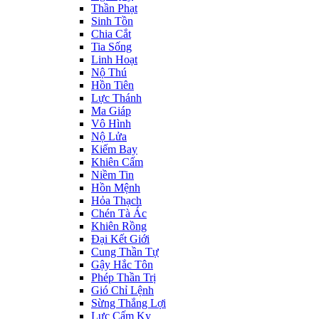
Thần Phạt
Sinh Tồn
Chia Cắt
Tia Sống
Linh Hoạt
Nộ Thú
Hồn Tiên
Lực Thánh
Ma Giáp
Vô Hình
Nộ Lửa
Kiếm Bay
Khiên Cấm
Niềm Tin
Hồn Mệnh
Hỏa Thạch
Chén Tà Ác
Khiên Rồng
Đại Kết Giới
Cung Thần Tự
Gậy Hắc Tôn
Phép Thần Trị
Gió Chỉ Lệnh
Sừng Thắng Lợi
Lực Cấm Kỵ