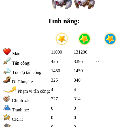
Tính năng:
11000
131200
Máu:
425
3395
0
Tấn công:
1450
1450
Tốc độ tấn công:
325
340
Di Chuyển:
4
4
Phạm vi tấn công:
227
314
Chính xác:
0
0
Tránh né:
0
0
CRIT:
0
0