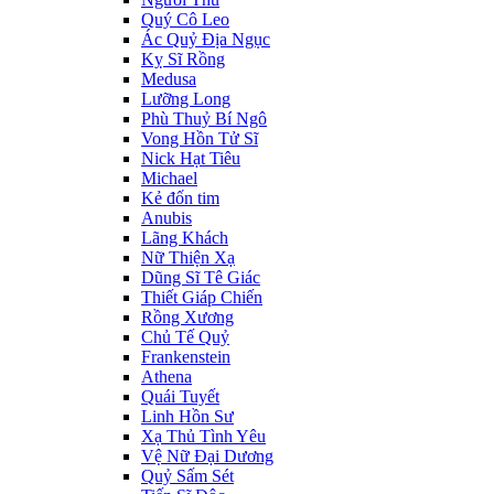
Quý Cô Leo
Ác Quỷ Địa Ngục
Kỵ Sĩ Rồng
Medusa
Lưỡng Long
Phù Thuỷ Bí Ngô
Vong Hồn Tử Sĩ
Nick Hạt Tiêu
Michael
Kẻ đốn tim
Anubis
Lãng Khách
Nữ Thiện Xạ
Dũng Sĩ Tê Giác
Thiết Giáp Chiến
Rồng Xương
Chủ Tế Quỷ
Frankenstein
Athena
Quái Tuyết
Linh Hồn Sư
Xạ Thủ Tình Yêu
Vệ Nữ Đại Dương
Quỷ Sấm Sét