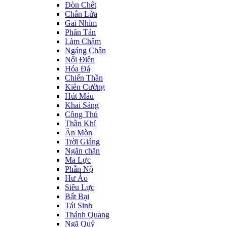
Đòn Chết
Chắn Lửa
Gai Nhím
Phân Tán
Làm Chậm
Ngáng Chân
Nổi Điên
Hóa Đá
Chiến Thần
Kiên Cường
Hút Máu
Khai Sáng
Công Thủ
Thần Khí
Ăn Mòn
Trời Giáng
Ngăn chặn
Ma Lực
Phẫn Nộ
Hư Ảo
Siêu Lực
Bất Bại
Tái Sinh
Thánh Quang
Ngã Quỷ