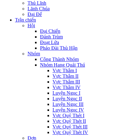
Thủ Lĩnh
Lãnh Chúa
Đại Đế
Trận chiến
Hội
Đại Chiến
Đánh Trùm
Đoạt Lửa
Pháo Đài Thù Hận
Nhóm
Công Thành Nhóm
Nhóm Hang Quái Thú
Vực Thẳm I
Vực Thẳm II
Vực Thẳm III
Vực Thẳm IV
Luyện Ngục I
Luyện Ngục II
Luyện Ngục III
Luyện Ngục IV
Vực Quỷ Thét I
Vực Quỷ Thét II
Vực Quỷ Thét III
Vực Quỷ Thét IV
Đơn