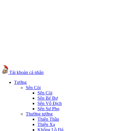
Tài khoản cá nhân
Tướng
Sên Còi
Sên Còi
Sên Bé Bự
Sên Vô Địch
Sên Sư Phụ
Thường tướng
Thiên Thần
Thiện Xạ
Khổng Lồ Đá