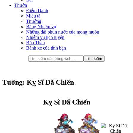
Thưởn
Điểm Danh
Miêu tả
Thưởng
Bảng Nhiệm vụ
Những đài phun nước của mong muốn
Nhiệm vụ lịch luyện
Búa Thần
Bánh xe của tình bạn
Tướng: Kỵ Sĩ Dã Chiến
Kỵ Sĩ Dã Chiến