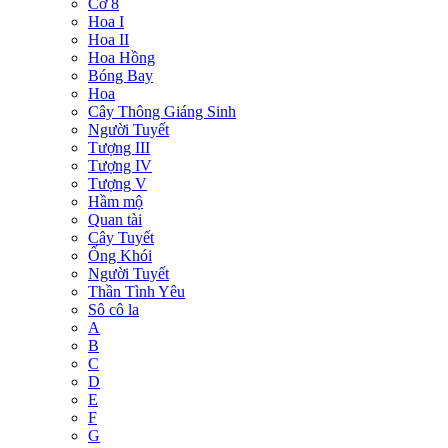
Cờ 8
Hoa I
Hoa II
Hoa Hồng
Bóng Bay
Hoa
Cây Thông Giáng Sinh
Người Tuyết
Tượng III
Tượng IV
Tượng V
Hầm mộ
Quan tài
Cây Tuyết
Ống Khói
Người Tuyết
Thần Tình Yêu
Sô cô la
A
B
C
D
E
F
G