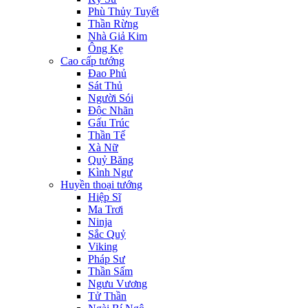
Phù Thủy Tuyết
Thần Rừng
Nhà Giả Kim
Ông Kẹ
Cao cấp tướng
Đao Phủ
Sát Thủ
Người Sói
Độc Nhãn
Gấu Trúc
Thần Tế
Xà Nữ
Quỷ Băng
Kình Ngư
Huyền thoại tướng
Hiệp Sĩ
Ma Trơi
Ninja
Sắc Quỷ
Viking
Pháp Sư
Thần Sấm
Ngưu Vương
Tử Thần