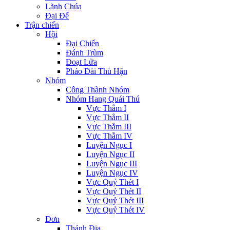
Lãnh Chúa
Đại Đế
Trận chiến
Hội
Đại Chiến
Đánh Trùm
Đoạt Lửa
Pháo Đài Thù Hận
Nhóm
Công Thành Nhóm
Nhóm Hang Quái Thú
Vực Thẳm I
Vực Thẳm II
Vực Thẳm III
Vực Thẳm IV
Luyện Ngục I
Luyện Ngục II
Luyện Ngục III
Luyện Ngục IV
Vực Quỷ Thét I
Vực Quỷ Thét II
Vực Quỷ Thét III
Vực Quỷ Thét IV
Đơn
Thánh Địa