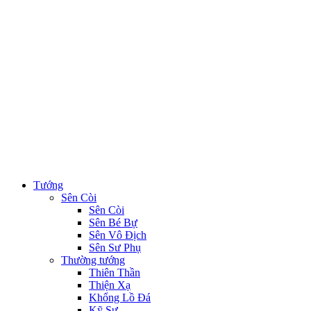
Tướng
Sên Còi
Sên Còi
Sên Bé Bự
Sên Vô Địch
Sên Sư Phụ
Thường tướng
Thiên Thần
Thiện Xạ
Khổng Lồ Đá
Kỹ Sư