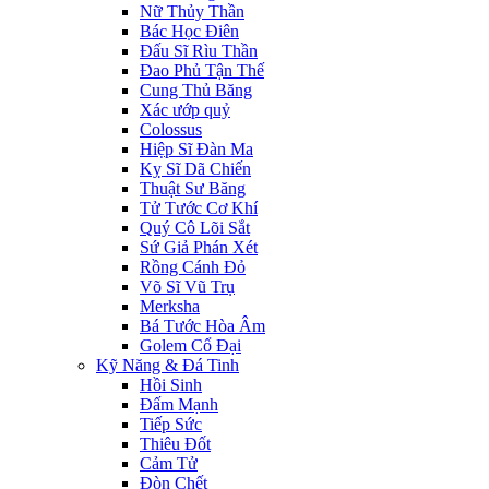
Nữ Thủy Thần
Bác Học Điên
Đấu Sĩ Rìu Thần
Đao Phủ Tận Thế
Cung Thủ Băng
Xác ướp quỷ
Colossus
Hiệp Sĩ Đàn Ma
Kỵ Sĩ Dã Chiến
Thuật Sư Băng
Tử Tước Cơ Khí
Quý Cô Lõi Sắt
Sứ Giả Phán Xét
Rồng Cánh Đỏ
Võ Sĩ Vũ Trụ
Merksha
Bá Tước Hòa Âm
Golem Cổ Đại
Kỹ Năng & Đá Tinh
Hồi Sinh
Đấm Mạnh
Tiếp Sức
Thiêu Đốt
Cảm Tử
Đòn Chết