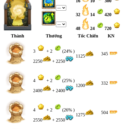
16
10
300
32
14
420
48
24
720
Thành
Thưởng
Tốc Chiến
KN
3
+
2
(24% )
345
1125
2250
+ 2250
4
+
2
(25% )
332
1200
2400
+ 2400
4
+
2
(26% )
504
1275
2550
+ 2550