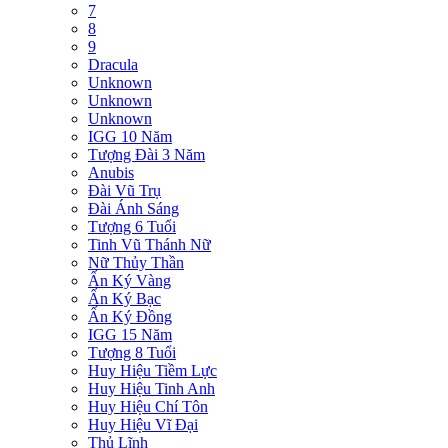
7
8
9
Dracula
Unknown
Unknown
Unknown
IGG 10 Năm
Tượng Đài 3 Năm
Anubis
Đài Vũ Trụ
Đài Ánh Sáng
Tượng 6 Tuổi
Tinh Vũ Thánh Nữ
Nữ Thủy Thần
Ấn Ký Vàng
Ấn Ký Bạc
Ấn Ký Đồng
IGG 15 Năm
Tượng 8 Tuổi
Huy Hiệu Tiềm Lực
Huy Hiệu Tinh Anh
Huy Hiệu Chí Tôn
Huy Hiệu Vĩ Đại
Thủ Lĩnh