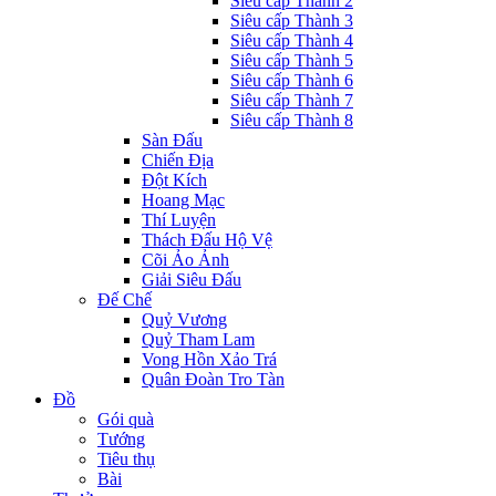
Siêu cấp Thành 2
Siêu cấp Thành 3
Siêu cấp Thành 4
Siêu cấp Thành 5
Siêu cấp Thành 6
Siêu cấp Thành 7
Siêu cấp Thành 8
Sàn Đấu
Chiến Địa
Đột Kích
Hoang Mạc
Thí Luyện
Thách Đấu Hộ Vệ
Cõi Ảo Ảnh
Giải Siêu Đấu
Đế Chế
Quỷ Vương
Quỷ Tham Lam
Vong Hồn Xảo Trá
Quân Đoàn Tro Tàn
Đồ
Gói quà
Tướng
Tiêu thụ
Bài