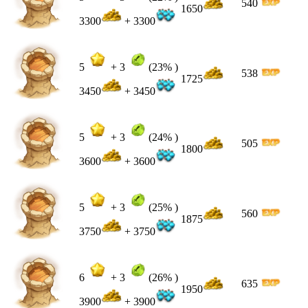
540
1650
3300
+ 3300
5
+
3
(23% )
538
1725
3450
+ 3450
5
+
3
(24% )
505
1800
3600
+ 3600
5
+
3
(25% )
560
1875
3750
+ 3750
6
+
3
(26% )
635
1950
3900
+ 3900