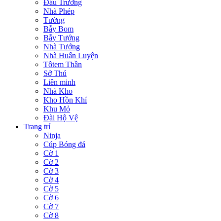
Đấu Trường
Nhà Phép
Tường
Bẫy Bom
Bẫy Tướng
Nhà Tướng
Nhà Huấn Luyện
Tôtem Thần
Sở Thú
Liên minh
Nhà Kho
Kho Hồn Khí
Khu Mỏ
Đài Hộ Vệ
Trang trí
Ninja
Cúp Bóng đá
Cờ 1
Cờ 2
Cờ 3
Cờ 4
Cờ 5
Cờ 6
Cờ 7
Cờ 8