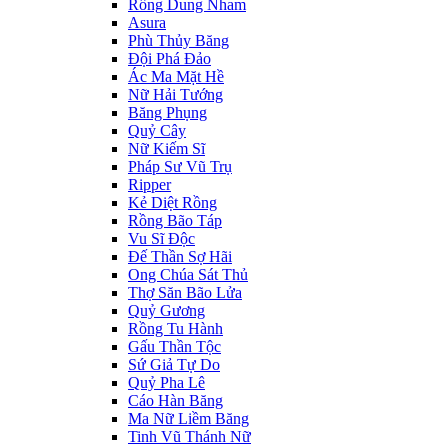
Rồng Dung Nham
Asura
Phù Thủy Băng
Đội Phá Đảo
Ác Ma Mặt Hề
Nữ Hải Tướng
Băng Phụng
Quỷ Cây
Nữ Kiếm Sĩ
Pháp Sư Vũ Trụ
Ripper
Kẻ Diệt Rồng
Rồng Bão Táp
Vu Sĩ Độc
Đế Thần Sợ Hãi
Ong Chúa Sát Thủ
Thợ Săn Bão Lửa
Quỷ Gương
Rồng Tu Hành
Gấu Thần Tộc
Sứ Giả Tự Do
Quỷ Pha Lê
Cáo Hàn Băng
Ma Nữ Liềm Băng
Tinh Vũ Thánh Nữ