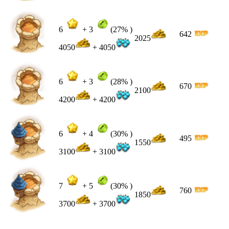
6
+
3
(27% )
642
2025
4050
+ 4050
6
+
3
(28% )
670
2100
4200
+ 4200
6
+
4
(30% )
495
1550
3100
+ 3100
7
+
5
(30% )
760
1850
3700
+ 3700