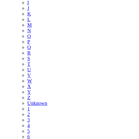
I
J
K
L
M
N
O
P
Q
R
S
T
U
V
W
X
Y
Z
Unknown
1
2
3
4
5
6