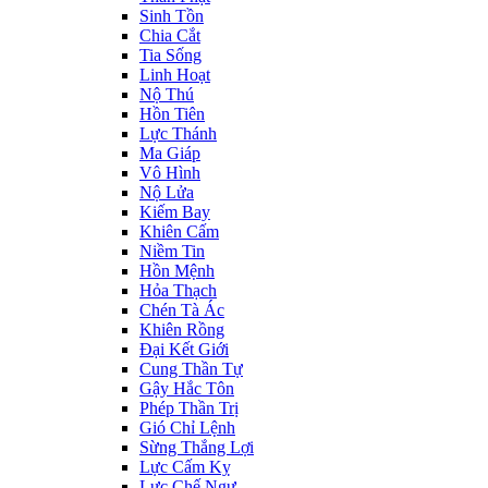
Sinh Tồn
Chia Cắt
Tia Sống
Linh Hoạt
Nộ Thú
Hồn Tiên
Lực Thánh
Ma Giáp
Vô Hình
Nộ Lửa
Kiếm Bay
Khiên Cấm
Niềm Tin
Hồn Mệnh
Hỏa Thạch
Chén Tà Ác
Khiên Rồng
Đại Kết Giới
Cung Thần Tự
Gậy Hắc Tôn
Phép Thần Trị
Gió Chỉ Lệnh
Sừng Thắng Lợi
Lực Cấm Kỵ
Lực Chế Ngự