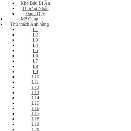
Kho Báu Bí Ẩn
Thương Nhân
Đánh Quỷ
Mê Cung
Thử thách Anh hùng
L1
L2
L3
L4
L5
L6
L7
L8
L9
L10
L11
L12
L13
L14
L15
L16
L17
L18
L19
L20