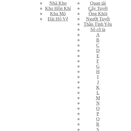
Nhà Kho
Quan tài
Kho Hồn Khí
Cây Tuyết
Khu Mỏ
Ống Khói
Đài Hộ Vệ
Người Tuyết
Thần Tình Yêu
Sô cô la
A
B
C
D
E
F
G
H
I
J
K
L
M
N
O
P
Q
R
S