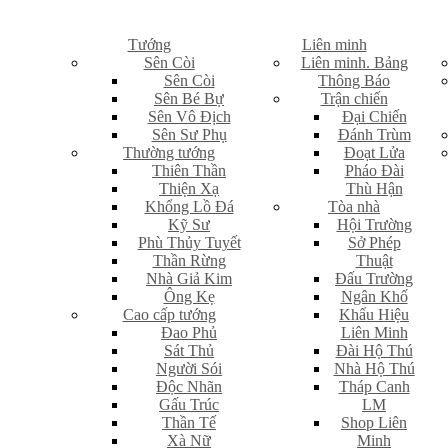
Tướng
Liên minh
Sên Còi
Liên minh. Bảng
Sên Còi
Thông Báo
Sên Bé Bự
Trận chiến
Sên Vô Địch
Đại Chiến
Sên Sư Phụ
Đánh Trùm
Thường tướng
Đoạt Lửa
Thiên Thần
Pháo Đài
Thiện Xạ
Thù Hận
Khổng Lồ Đá
Tòa nhà
Kỹ Sư
Hội Trường
Phù Thủy Tuyết
Sở Phép
Thần Rừng
Thuật
Nhà Giả Kim
Đấu Trường
Ông Kẹ
Ngân Khố
Cao cấp tướng
Khẩu Hiệu
Đao Phủ
Liên Minh
Sát Thủ
Đài Hộ Thú
Người Sói
Nhà Hộ Thú
Độc Nhãn
Tháp Canh
Gấu Trúc
LM
Thần Tế
Shop Liên
Xà Nữ
Minh