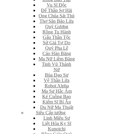
Vu Sĩ Độc
Đế Thần Sợ Hãi
Ong Chúa Sát Thủ
Thợ Săn Bão Lửa
Quỷ Gương
Rồng Tu Hành
Gấu Thần Tộc
Sứ Giả Tự Do
Quỷ Pha Lê
Cáo Hàn Băng
Ma Nữ Liềm Băng
Tinh Vũ Thánh
Nữ
Bùa Đạo Sư
Vệ Thần Lửa
Robot Alpha
Ma Sư Hắc Ám
Kẻ Cuồng Bạo
Kiếm Sĩ Bí Ẩn
Du Nữ Ma Thuật
Siêu Cấp tướng
Linh Miêu Sư
Liệt Hỏa Kỵ Sĩ
Kunoichi