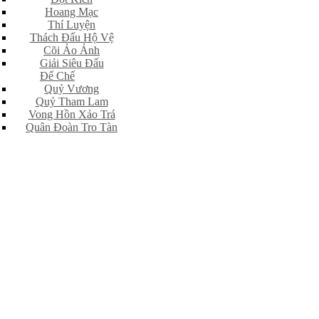
Hoang Mạc
Thí Luyện
Thách Đấu Hộ Vệ
Cõi Ảo Ảnh
Giải Siêu Đấu
Đế Chế
Quỷ Vương
Quỷ Tham Lam
Vong Hồn Xảo Trá
Quân Đoàn Tro Tàn