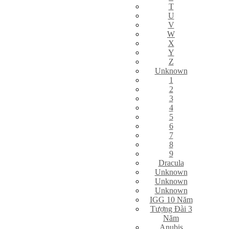
T
U
V
W
X
Y
Z
Unknown
1
2
3
4
5
6
7
8
9
Dracula
Unknown
Unknown
Unknown
IGG 10 Năm
Tượng Đài 3
Năm
Anubis