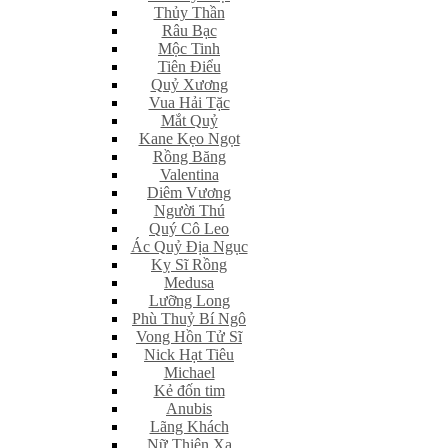
Thủy Thần
Râu Bạc
Mộc Tinh
Tiên Điểu
Quỷ Xương
Vua Hải Tặc
Mắt Quỷ
Kane Kẹo Ngọt
Rồng Băng
Valentina
Diêm Vương
Người Thú
Quý Cô Leo
Ác Quỷ Địa Ngục
Kỵ Sĩ Rồng
Medusa
Lưỡng Long
Phù Thuỷ Bí Ngô
Vong Hồn Tử Sĩ
Nick Hạt Tiêu
Michael
Kẻ đốn tim
Anubis
Lãng Khách
Nữ Thiện Xạ