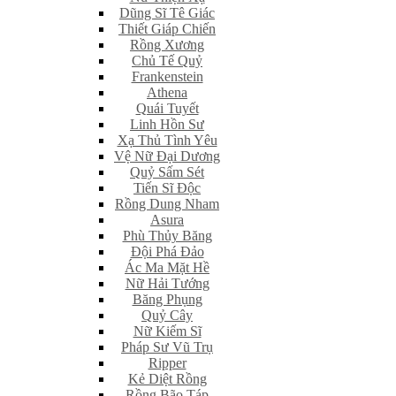
Dũng Sĩ Tê Giác
Thiết Giáp Chiến
Rồng Xương
Chủ Tế Quỷ
Frankenstein
Athena
Quái Tuyết
Linh Hồn Sư
Xạ Thủ Tình Yêu
Vệ Nữ Đại Dương
Quỷ Sấm Sét
Tiến Sĩ Độc
Rồng Dung Nham
Asura
Phù Thủy Băng
Đội Phá Đảo
Ác Ma Mặt Hề
Nữ Hải Tướng
Băng Phụng
Quỷ Cây
Nữ Kiếm Sĩ
Pháp Sư Vũ Trụ
Ripper
Kẻ Diệt Rồng
Rồng Bão Táp