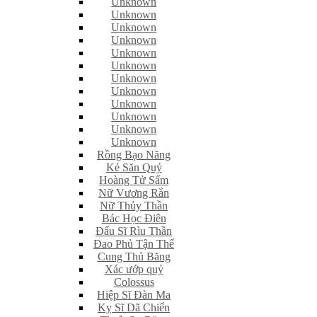
Unknown
Unknown
Unknown
Unknown
Unknown
Unknown
Unknown
Unknown
Unknown
Unknown
Unknown
Unknown
Rồng Bạo Năng
Kẻ Săn Quỷ
Hoàng Tử Sấm
Nữ Vương Rắn
Nữ Thủy Thần
Bác Học Điên
Đấu Sĩ Rìu Thần
Đao Phủ Tận Thế
Cung Thủ Băng
Xác ướp quỷ
Colossus
Hiệp Sĩ Đàn Ma
Kỵ Sĩ Dã Chiến