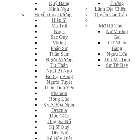
Quỷ Băng
Tường
Kình Ngư
Lãnh Địa Chiến
Huyền thoại tướng
Quyền Cao Cấp
Hiệp Sĩ
Ma Trơi
Mở Hộ Thú
Ninja
Nữ Vương
Sắc Quỷ
Gai
Viking
Cự Nhân
Pháp Sư
Băng
Thần Sấm
Ngựa Lửa
Ngưu Vương
Thú Ma Tinh
Tử Thần
Sư Tử Bay
Ngài Bí Ngô
Bò Cạp Băng
Người Tuyết
Thần Tình Yêu
Pharaon
Rồng Lửa
Kỵ Sĩ Địa Ngục
Dracula
Độc Giác
Ông già Nổ
Kị Sĩ Quỷ
Tiên Nữ
Kẻ Hủy Diệt