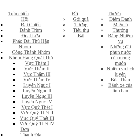
Trận chiến
Đồ
Thưởn
Hội
Gói quà
Điểm Danh
Đại Chiến
Tướng
Miêu tả
Đánh Trùm
Tiêu thụ
Thưởng
Đoạt Lửa
Bài
Bảng Nhiệm
Pháo Đài Thù Hận
vụ
Nhóm
Những đài
Công Thành Nhóm
phun nước
Nhóm Hang Quái Thú
của mong
Vực Thẳm I
muốn
Vực Thẳm II
Nhiệm vụ lịch
Vực Thẳm III
luyện
Vực Thẳm IV
Búa Thần
Luyện Ngục I
Bánh xe của
Luyện Ngục II
tình bạn
Luyện Ngục III
Luyện Ngục IV
Vực Quỷ Thét I
Vực Quỷ Thét II
Vực Quỷ Thét III
Vực Quỷ Thét IV
Đơn
Thánh Địa