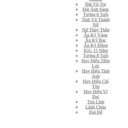
Đài Vũ Trụ
Đài Ánh Sáng
Tượng 6 Tuổi
Tinh Vũ Thánh
Nữ
Nữ Thủy Thần
Ấn Ký Vàng
Ấn Ký Bạc
Ấn Ký Đồng
IGG 15 Năm
Tượng 8 Tuổi
Huy Hiệu Tiềm
Lực
Huy Hiệu Tinh
Anh
Huy Hiệu Chí
Tôn
Huy Hiệu Vĩ
Đại
Thủ Lĩnh
Lãnh Chúa
Đại Đế