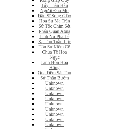
Rồng Giáp Quỷ
Túy Thần Hầu
Người Đào Mộ
Đấu Sĩ Song Giáo
Họa Sư Ma Trận
Sứ Tộc Chim Sét
Phán Quan Atula
Linh Nữ Pha Lê
Xạ Thủ Tuần Lộc
Tôn Sư Kiếm Cổ
Chúa Tể Hỏa
Ngục
Linh Hồn Hoa
Hồng
Quạ Đêm Sát Thủ
Sứ Thần Bướm
Unknown
Unknown
Unknown
Unknown
Unknown
Unknown
Unknown
Unknown
Unknown