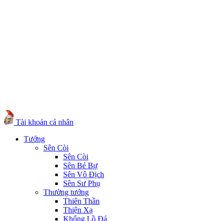
Tài khoản cá nhân
Tướng
Sên Còi
Sên Còi
Sên Bé Bự
Sên Vô Địch
Sên Sư Phụ
Thường tướng
Thiên Thần
Thiện Xạ
Khổng Lồ Đá