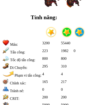
Tính năng:
3200
55440
Máu:
223
1982
0
Tấn công:
800
800
Tốc độ tấn công:
295
310
Di Chuyển:
4
4
Phạm vi tấn công:
165
217
Chính xác:
0
0
Tránh né:
200
200
CRIT:
5000
5000