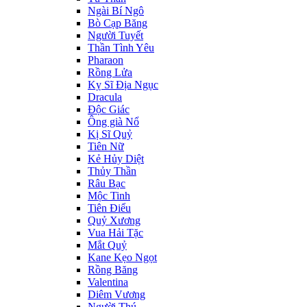
Ngài Bí Ngô
Bò Cạp Băng
Người Tuyết
Thần Tình Yêu
Pharaon
Rồng Lửa
Kỵ Sĩ Địa Ngục
Dracula
Độc Giác
Ông già Nổ
Kị Sĩ Quỷ
Tiên Nữ
Kẻ Hủy Diệt
Thủy Thần
Râu Bạc
Mộc Tinh
Tiên Điểu
Quỷ Xương
Vua Hải Tặc
Mắt Quỷ
Kane Kẹo Ngọt
Rồng Băng
Valentina
Diêm Vương
Người Thú