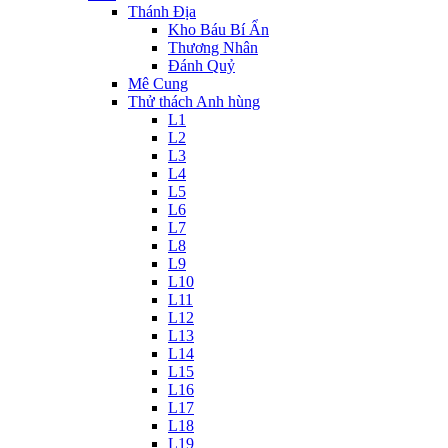
Thánh Địa
Kho Báu Bí Ẩn
Thương Nhân
Đánh Quỷ
Mê Cung
Thử thách Anh hùng
L1
L2
L3
L4
L5
L6
L7
L8
L9
L10
L11
L12
L13
L14
L15
L16
L17
L18
L19