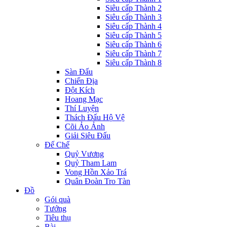
Siêu cấp Thành 2
Siêu cấp Thành 3
Siêu cấp Thành 4
Siêu cấp Thành 5
Siêu cấp Thành 6
Siêu cấp Thành 7
Siêu cấp Thành 8
Sàn Đấu
Chiến Địa
Đột Kích
Hoang Mạc
Thí Luyện
Thách Đấu Hộ Vệ
Cõi Ảo Ảnh
Giải Siêu Đấu
Đế Chế
Quỷ Vương
Quỷ Tham Lam
Vong Hồn Xảo Trá
Quân Đoàn Tro Tàn
Đồ
Gói quà
Tướng
Tiêu thụ
Bài