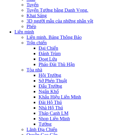
Tuyển
Tuyển Tướng bằng Danh Vọng.
Khai Sáng
3D người mẫu của những nhân vật
Phép
Liên minh
Liên minh. Bảng Thông Báo
Trận chiến
Đại Chiến
Đánh Trùm
Đoạt Lửa
Pháo Đài Thù Hận
Tòa nhà
Hội Trường
Sở Phép Thuật
Đấu Trường
Ngân Khố
Khẩu Hiệu Liên Minh
Đài Hộ Thú
Nhà Hộ Thú
Tháp Canh LM
Shop Liên Minh
Tường
Lãnh Địa Chiến
Quyền Cao Cấp