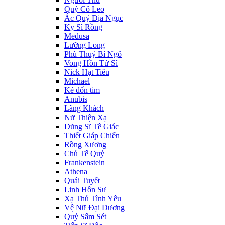
Quý Cô Leo
Ác Quỷ Địa Ngục
Kỵ Sĩ Rồng
Medusa
Lưỡng Long
Phù Thuỷ Bí Ngô
Vong Hồn Tử Sĩ
Nick Hạt Tiêu
Michael
Kẻ đốn tim
Anubis
Lãng Khách
Nữ Thiện Xạ
Dũng Sĩ Tê Giác
Thiết Giáp Chiến
Rồng Xương
Chủ Tế Quỷ
Frankenstein
Athena
Quái Tuyết
Linh Hồn Sư
Xạ Thủ Tình Yêu
Vệ Nữ Đại Dương
Quỷ Sấm Sét