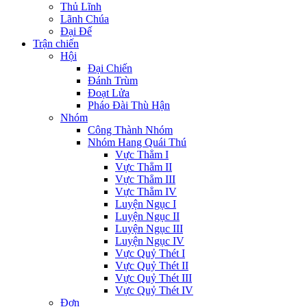
Thủ Lĩnh
Lãnh Chúa
Đại Đế
Trận chiến
Hội
Đại Chiến
Đánh Trùm
Đoạt Lửa
Pháo Đài Thù Hận
Nhóm
Công Thành Nhóm
Nhóm Hang Quái Thú
Vực Thẳm I
Vực Thẳm II
Vực Thẳm III
Vực Thẳm IV
Luyện Ngục I
Luyện Ngục II
Luyện Ngục III
Luyện Ngục IV
Vực Quỷ Thét I
Vực Quỷ Thét II
Vực Quỷ Thét III
Vực Quỷ Thét IV
Đơn