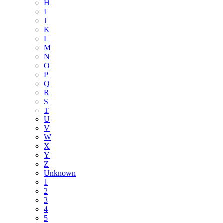
H
I
J
K
L
M
N
O
P
Q
R
S
T
U
V
W
X
Y
Z
Unknown
1
2
3
4
5