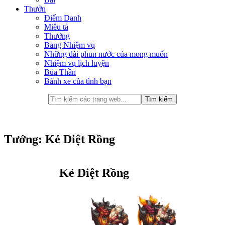
Thưởn
Điểm Danh
Miêu tả
Thưởng
Bảng Nhiệm vụ
Những đài phun nước của mong muốn
Nhiệm vụ lịch luyện
Búa Thần
Bánh xe của tình bạn
Tướng: Kẻ Diệt Rồng
Kẻ Diệt Rồng