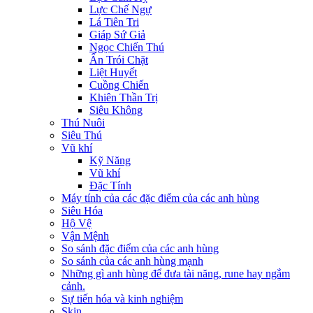
Lực Chế Ngự
Lá Tiên Tri
Giáp Sứ Giả
Ngọc Chiến Thú
Ấn Trói Chặt
Liệt Huyết
Cuồng Chiến
Khiên Thần Trị
Siêu Không
Thú Nuôi
Siêu Thú
Vũ khí
Kỹ Năng
Vũ khí
Đặc Tính
Máy tính của các đặc điểm của các anh hùng
Siêu Hóa
Hộ Vệ
Vận Mệnh
So sánh đặc điểm của các anh hùng
So sánh của các anh hùng mạnh
Những gì anh hùng để đưa tài năng, rune hay ngắm
cảnh.
Sự tiến hóa và kinh nghiệm
Skin