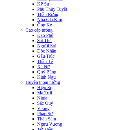
Kỹ Sư
Phù Thủy Tuyết
Thần Rừng
Nhà Giả Kim
Ông Kẹ
Cao cấp tướng
Đao Phủ
Sát Thủ
Người Sói
Độc Nhãn
Gấu Trúc
Thần Tế
Xà Nữ
Quỷ Băng
Kình Ngư
Huyền thoại tướng
Hiệp Sĩ
Ma Trơi
Ninja
Sắc Quỷ
Viking
Pháp Sư
Thần Sấm
Ngưu Vương
Tử Thần