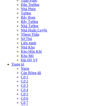
Tháp Pháo
Đấu Trường
Nhà Phép
Tường
Bẫy Bom
Bẫy Tướng
Nhà Tướng
Nhà Huấn Luyện
Tôtem Thần
Sở Thú
Liên minh
Nhà Kho
Kho Hồn Khí
Khu Mỏ
Đài Hộ Vệ
Trang trí
Ninja
Cúp Bóng đá
Cờ 1
Cờ 2
Cờ 3
Cờ 4
Cờ 5
Cờ 6
Cờ 7