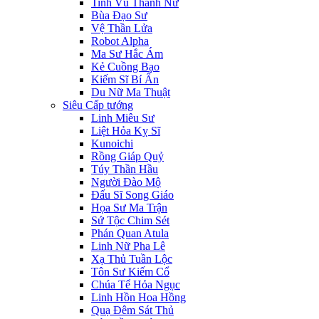
Tinh Vũ Thánh Nữ
Bùa Đạo Sư
Vệ Thần Lửa
Robot Alpha
Ma Sư Hắc Ám
Kẻ Cuồng Bạo
Kiếm Sĩ Bí Ẩn
Du Nữ Ma Thuật
Siêu Cấp tướng
Linh Miêu Sư
Liệt Hỏa Kỵ Sĩ
Kunoichi
Rồng Giáp Quỷ
Túy Thần Hầu
Người Đào Mộ
Đấu Sĩ Song Giáo
Họa Sư Ma Trận
Sứ Tộc Chim Sét
Phán Quan Atula
Linh Nữ Pha Lê
Xạ Thủ Tuần Lộc
Tôn Sư Kiếm Cổ
Chúa Tể Hỏa Ngục
Linh Hồn Hoa Hồng
Quạ Đêm Sát Thủ