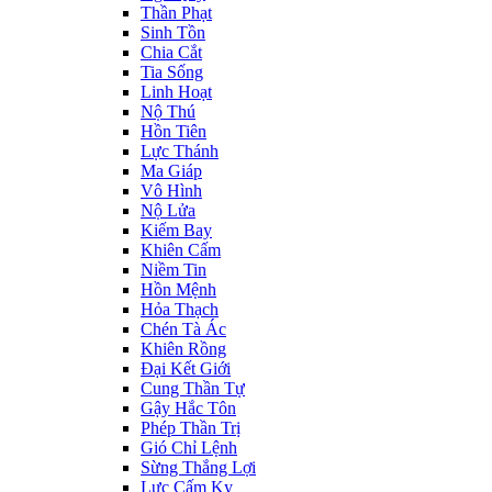
Thần Phạt
Sinh Tồn
Chia Cắt
Tia Sống
Linh Hoạt
Nộ Thú
Hồn Tiên
Lực Thánh
Ma Giáp
Vô Hình
Nộ Lửa
Kiếm Bay
Khiên Cấm
Niềm Tin
Hồn Mệnh
Hỏa Thạch
Chén Tà Ác
Khiên Rồng
Đại Kết Giới
Cung Thần Tự
Gậy Hắc Tôn
Phép Thần Trị
Gió Chỉ Lệnh
Sừng Thắng Lợi
Lực Cấm Kỵ