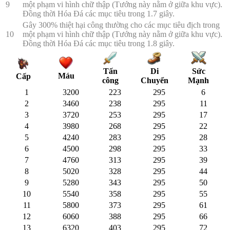
9
một phạm vi hình chữ thập (Tướng này nằm ở giữa khu vực).
Đồng thời Hóa Đá các mục tiêu trong 1.7 giây.
Gây 300% thiệt hại công thường cho các mục tiêu địch trong
10
một phạm vi hình chữ thập (Tướng này nằm ở giữa khu vực).
Đồng thời Hóa Đá các mục tiêu trong 1.8 giây.
Tấn
Di
Sức
Máu
Cấp
công
Chuyển
Mạnh
1
3200
223
295
6
2
3460
238
295
11
3
3720
253
295
17
4
3980
268
295
22
5
4240
283
295
28
6
4500
298
295
33
7
4760
313
295
39
8
5020
328
295
44
9
5280
343
295
50
10
5540
358
295
55
11
5800
373
295
61
12
6060
388
295
66
13
6320
403
295
72