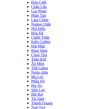
Đòn Chết
Chắn Lửa
Gai Nhím
Phân Tán
Làm Chậm
Ngáng Chân
Nổi Điên
Hóa Đá
Chiến Thần
Kiên Cường
Hút Máu
Khai Sáng
Công Thủ
Thần Khí
Ăn Mòn
Trời Giáng
Ngăn chặn
Ma Lực
Phẫn Nộ
Hư Ảo
Siêu Lực
Bất Bại
Tái Sinh
Thánh Quang
Ngã Quỷ