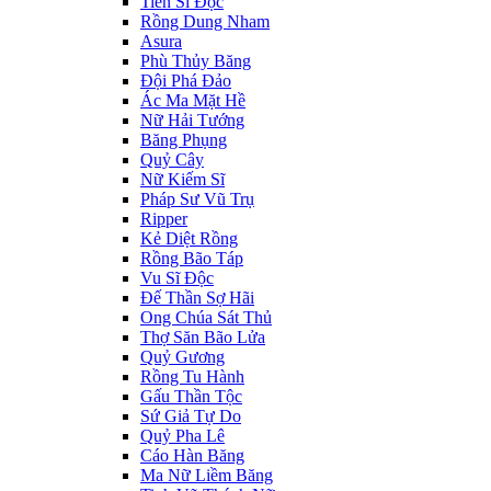
Tiến Sĩ Độc
Rồng Dung Nham
Asura
Phù Thủy Băng
Đội Phá Đảo
Ác Ma Mặt Hề
Nữ Hải Tướng
Băng Phụng
Quỷ Cây
Nữ Kiếm Sĩ
Pháp Sư Vũ Trụ
Ripper
Kẻ Diệt Rồng
Rồng Bão Táp
Vu Sĩ Độc
Đế Thần Sợ Hãi
Ong Chúa Sát Thủ
Thợ Săn Bão Lửa
Quỷ Gương
Rồng Tu Hành
Gấu Thần Tộc
Sứ Giả Tự Do
Quỷ Pha Lê
Cáo Hàn Băng
Ma Nữ Liềm Băng