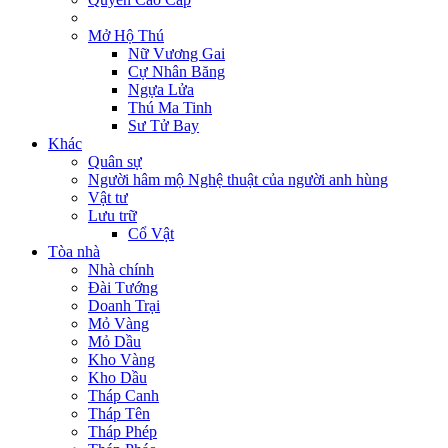
Mở Hộ Thú
Nữ Vương Gai
Cự Nhân Băng
Ngựa Lửa
Thú Ma Tinh
Sư Tử Bay
Khác
Quân sự
Người hâm mộ Nghệ thuật của người anh hùng
Vật tư
Lưu trữ
Cổ Vật
Tòa nhà
Nhà chính
Đài Tướng
Doanh Trại
Mỏ Vàng
Mỏ Dầu
Kho Vàng
Kho Dầu
Tháp Canh
Tháp Tên
Tháp Phép