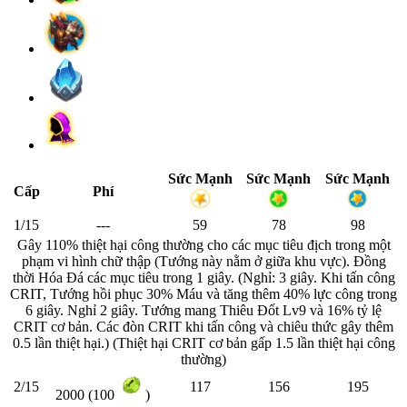
Sức Mạnh
Sức Mạnh
Sức Mạnh
Cấp
Phí
1/15
---
59
78
98
Gây 110% thiệt hại công thường cho các mục tiêu địch trong một
phạm vi hình chữ thập (Tướng này nằm ở giữa khu vực). Đồng
thời Hóa Đá các mục tiêu trong 1 giây. (Nghỉ: 3 giây. Khi tấn công
CRIT, Tướng hồi phục 30% Máu và tăng thêm 40% lực công trong
6 giây. Nghỉ 2 giây. Tướng mang Thiêu Đốt Lv9 và 16% tỷ lệ
CRIT cơ bản. Các đòn CRIT khi tấn công và chiêu thức gây thêm
0.5 lần thiệt hại.) (Thiệt hại CRIT cơ bản gấp 1.5 lần thiệt hại công
thường)
2/15
117
156
195
2000 (100
)