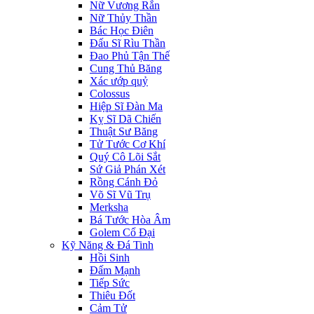
Nữ Vương Rắn
Nữ Thủy Thần
Bác Học Điên
Đấu Sĩ Rìu Thần
Đao Phủ Tận Thế
Cung Thủ Băng
Xác ướp quỷ
Colossus
Hiệp Sĩ Đàn Ma
Kỵ Sĩ Dã Chiến
Thuật Sư Băng
Tử Tước Cơ Khí
Quý Cô Lõi Sắt
Sứ Giả Phán Xét
Rồng Cánh Đỏ
Võ Sĩ Vũ Trụ
Merksha
Bá Tước Hòa Âm
Golem Cổ Đại
Kỹ Năng & Đá Tinh
Hồi Sinh
Đấm Mạnh
Tiếp Sức
Thiêu Đốt
Cảm Tử