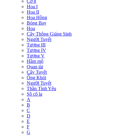
Cờ 8
Hoa I
Hoa II
Hoa Hồng
Bóng Bay
Hoa
Cây Thông Giáng Sinh
Người Tuyết
Tượng III
Tượng IV
Tượng V
Hầm mộ
Quan tài
Cây Tuyết
Ống Khói
Người Tuyết
Thần Tình Yêu
Sô cô la
A
B
C
D
E
F
G