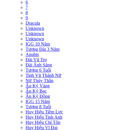
6
7
8
9
Dracula
Unknown
Unknown
Unknown
IGG 10 Năm
Tượng Đài 3 Năm
Anubis
Đài Vũ Trụ
Đài Ánh Sáng
Tượng 6 Tuổi
Tinh Vũ Thánh Nữ
Nữ Thủy Thần
Ấn Ký Vàng
Ấn Ký Bạc
Ấn Ký Đồng
IGG 15 Năm
Tượng 8 Tuổi
Huy Hiệu Tiềm Lực
Huy Hiệu Tinh Anh
Huy Hiệu Chí Tôn
Huy Hiệu Vĩ Đại