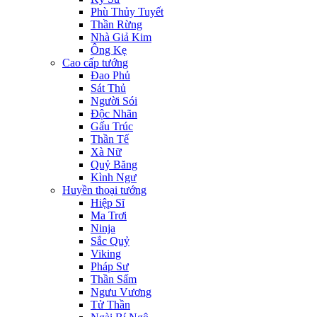
Phù Thủy Tuyết
Thần Rừng
Nhà Giả Kim
Ông Kẹ
Cao cấp tướng
Đao Phủ
Sát Thủ
Người Sói
Độc Nhãn
Gấu Trúc
Thần Tế
Xà Nữ
Quỷ Băng
Kình Ngư
Huyền thoại tướng
Hiệp Sĩ
Ma Trơi
Ninja
Sắc Quỷ
Viking
Pháp Sư
Thần Sấm
Ngưu Vương
Tử Thần