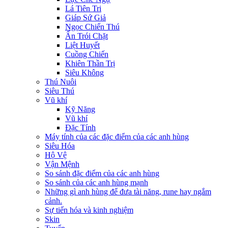
Lá Tiên Tri
Giáp Sứ Giả
Ngọc Chiến Thú
Ấn Trói Chặt
Liệt Huyết
Cuồng Chiến
Khiên Thần Trị
Siêu Không
Thú Nuôi
Siêu Thú
Vũ khí
Kỹ Năng
Vũ khí
Đặc Tính
Máy tính của các đặc điểm của các anh hùng
Siêu Hóa
Hộ Vệ
Vận Mệnh
So sánh đặc điểm của các anh hùng
So sánh của các anh hùng mạnh
Những gì anh hùng để đưa tài năng, rune hay ngắm
cảnh.
Sự tiến hóa và kinh nghiệm
Skin