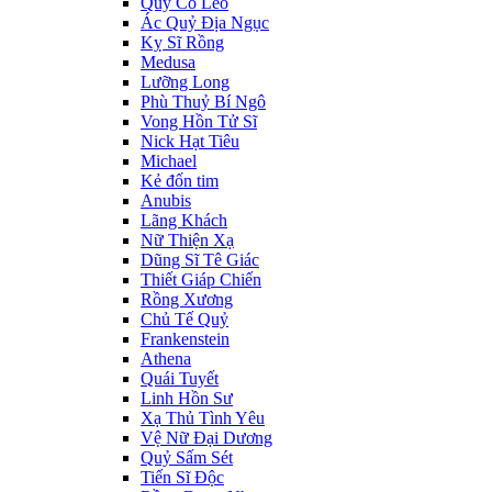
Quý Cô Leo
Ác Quỷ Địa Ngục
Kỵ Sĩ Rồng
Medusa
Lưỡng Long
Phù Thuỷ Bí Ngô
Vong Hồn Tử Sĩ
Nick Hạt Tiêu
Michael
Kẻ đốn tim
Anubis
Lãng Khách
Nữ Thiện Xạ
Dũng Sĩ Tê Giác
Thiết Giáp Chiến
Rồng Xương
Chủ Tế Quỷ
Frankenstein
Athena
Quái Tuyết
Linh Hồn Sư
Xạ Thủ Tình Yêu
Vệ Nữ Đại Dương
Quỷ Sấm Sét
Tiến Sĩ Độc