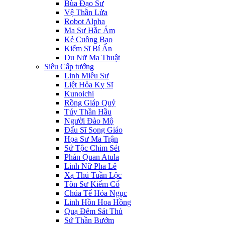
Bùa Đạo Sư
Vệ Thần Lửa
Robot Alpha
Ma Sư Hắc Ám
Kẻ Cuồng Bạo
Kiếm Sĩ Bí Ẩn
Du Nữ Ma Thuật
Siêu Cấp tướng
Linh Miêu Sư
Liệt Hỏa Kỵ Sĩ
Kunoichi
Rồng Giáp Quỷ
Túy Thần Hầu
Người Đào Mộ
Đấu Sĩ Song Giáo
Họa Sư Ma Trận
Sứ Tộc Chim Sét
Phán Quan Atula
Linh Nữ Pha Lê
Xạ Thủ Tuần Lộc
Tôn Sư Kiếm Cổ
Chúa Tể Hỏa Ngục
Linh Hồn Hoa Hồng
Quạ Đêm Sát Thủ
Sứ Thần Bướm