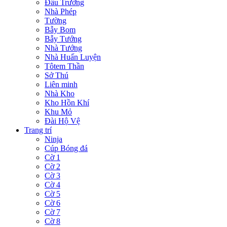
Đấu Trường
Nhà Phép
Tường
Bẫy Bom
Bẫy Tướng
Nhà Tướng
Nhà Huấn Luyện
Tôtem Thần
Sở Thú
Liên minh
Nhà Kho
Kho Hồn Khí
Khu Mỏ
Đài Hộ Vệ
Trang trí
Ninja
Cúp Bóng đá
Cờ 1
Cờ 2
Cờ 3
Cờ 4
Cờ 5
Cờ 6
Cờ 7
Cờ 8