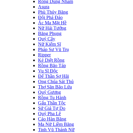
Rồng Dung Nham
Asura
Phù Thủy Băng
Đội Phá Đảo
Ác Ma Mặt Hề
Nữ Hải Tướng
Băng Phụng
Quỷ Cây
Nữ Kiếm Sĩ
Pháp Sư Vũ Trụ
Ripper
Kẻ Diệt Rồng
Rồng Bão Táp
Vu Sĩ Độc
Đế Thần Sợ Hãi
Ong Chúa Sát Thủ
Thợ Săn Bão Lửa
Quỷ Gương
Rồng Tu Hành
Gấu Thần Tộc
Sứ Giả Tự Do
Quỷ Pha Lê
Cáo Hàn Băng
Ma Nữ Liềm Băng
Tinh Vũ Thánh Nữ