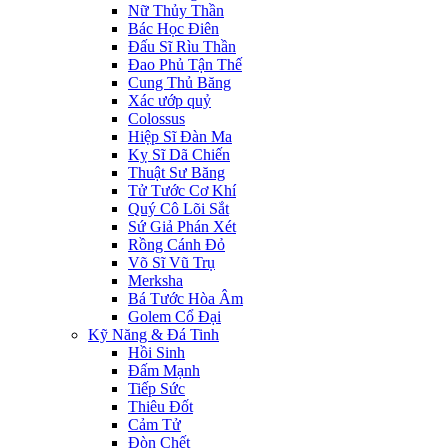
Nữ Thủy Thần
Bác Học Điên
Đấu Sĩ Rìu Thần
Đao Phủ Tận Thế
Cung Thủ Băng
Xác ướp quỷ
Colossus
Hiệp Sĩ Đàn Ma
Kỵ Sĩ Dã Chiến
Thuật Sư Băng
Tử Tước Cơ Khí
Quý Cô Lõi Sắt
Sứ Giả Phán Xét
Rồng Cánh Đỏ
Võ Sĩ Vũ Trụ
Merksha
Bá Tước Hòa Âm
Golem Cổ Đại
Kỹ Năng & Đá Tinh
Hồi Sinh
Đấm Mạnh
Tiếp Sức
Thiêu Đốt
Cảm Tử
Đòn Chết