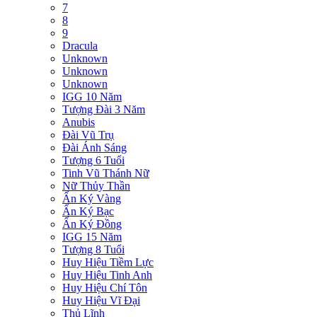
7
8
9
Dracula
Unknown
Unknown
Unknown
IGG 10 Năm
Tượng Đài 3 Năm
Anubis
Đài Vũ Trụ
Đài Ánh Sáng
Tượng 6 Tuổi
Tinh Vũ Thánh Nữ
Nữ Thủy Thần
Ấn Ký Vàng
Ấn Ký Bạc
Ấn Ký Đồng
IGG 15 Năm
Tượng 8 Tuổi
Huy Hiệu Tiềm Lực
Huy Hiệu Tinh Anh
Huy Hiệu Chí Tôn
Huy Hiệu Vĩ Đại
Thủ Lĩnh