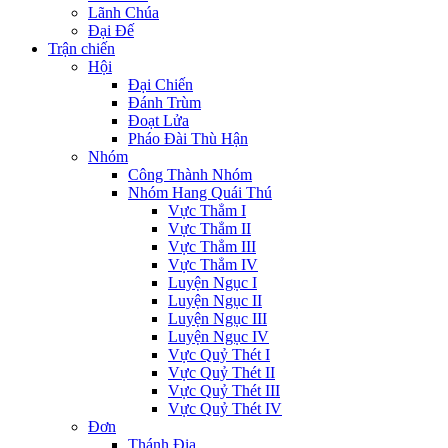
Lãnh Chúa
Đại Đế
Trận chiến
Hội
Đại Chiến
Đánh Trùm
Đoạt Lửa
Pháo Đài Thù Hận
Nhóm
Công Thành Nhóm
Nhóm Hang Quái Thú
Vực Thẳm I
Vực Thẳm II
Vực Thẳm III
Vực Thẳm IV
Luyện Ngục I
Luyện Ngục II
Luyện Ngục III
Luyện Ngục IV
Vực Quỷ Thét I
Vực Quỷ Thét II
Vực Quỷ Thét III
Vực Quỷ Thét IV
Đơn
Thánh Địa