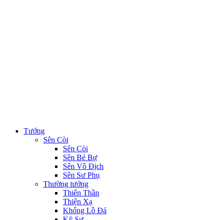
Tướng
Sên Còi
Sên Còi
Sên Bé Bự
Sên Vô Địch
Sên Sư Phụ
Thường tướng
Thiên Thần
Thiện Xạ
Khổng Lồ Đá
Kỹ Sư