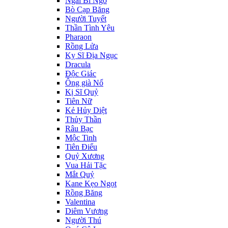
Ngài Bí Ngô
Bò Cạp Băng
Người Tuyết
Thần Tình Yêu
Pharaon
Rồng Lửa
Kỵ Sĩ Địa Ngục
Dracula
Độc Giác
Ông già Nổ
Kị Sĩ Quỷ
Tiên Nữ
Kẻ Hủy Diệt
Thủy Thần
Râu Bạc
Mộc Tinh
Tiên Điểu
Quỷ Xương
Vua Hải Tặc
Mắt Quỷ
Kane Kẹo Ngọt
Rồng Băng
Valentina
Diêm Vương
Người Thú