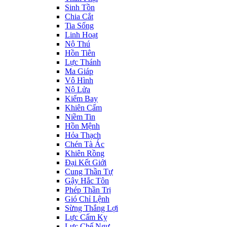
Sinh Tồn
Chia Cắt
Tia Sống
Linh Hoạt
Nộ Thú
Hồn Tiên
Lực Thánh
Ma Giáp
Vô Hình
Nộ Lửa
Kiếm Bay
Khiên Cấm
Niềm Tin
Hồn Mệnh
Hỏa Thạch
Chén Tà Ác
Khiên Rồng
Đại Kết Giới
Cung Thần Tự
Gậy Hắc Tôn
Phép Thần Trị
Gió Chỉ Lệnh
Sừng Thắng Lợi
Lực Cấm Kỵ
Lực Chế Ngự