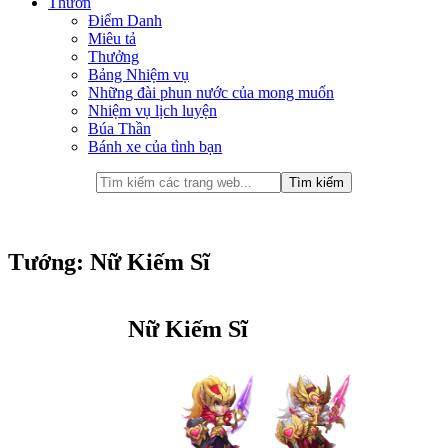
Thưởn
Điểm Danh
Miêu tả
Thưởng
Bảng Nhiệm vụ
Những đài phun nước của mong muốn
Nhiệm vụ lịch luyện
Búa Thần
Bánh xe của tình bạn
Tướng: Nữ Kiếm Sĩ
Nữ Kiếm Sĩ