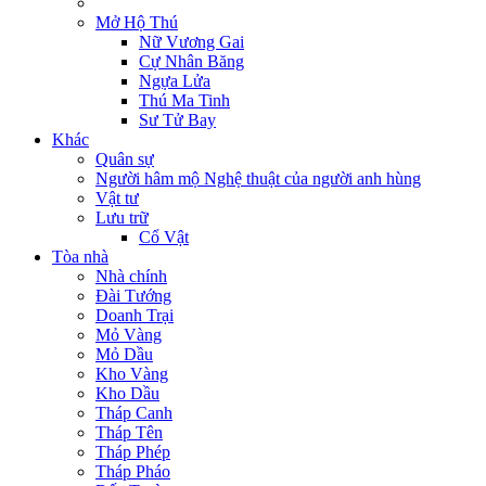
Mở Hộ Thú
Nữ Vương Gai
Cự Nhân Băng
Ngựa Lửa
Thú Ma Tinh
Sư Tử Bay
Khác
Quân sự
Người hâm mộ Nghệ thuật của người anh hùng
Vật tư
Lưu trữ
Cổ Vật
Tòa nhà
Nhà chính
Đài Tướng
Doanh Trại
Mỏ Vàng
Mỏ Dầu
Kho Vàng
Kho Dầu
Tháp Canh
Tháp Tên
Tháp Phép
Tháp Pháo