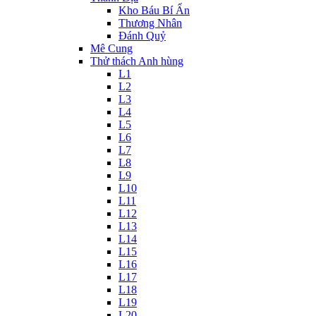
Kho Báu Bí Ẩn
Thương Nhân
Đánh Quỷ
Mê Cung
Thử thách Anh hùng
L1
L2
L3
L4
L5
L6
L7
L8
L9
L10
L11
L12
L13
L14
L15
L16
L17
L18
L19
L20