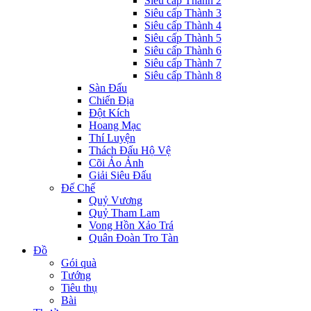
Siêu cấp Thành 2
Siêu cấp Thành 3
Siêu cấp Thành 4
Siêu cấp Thành 5
Siêu cấp Thành 6
Siêu cấp Thành 7
Siêu cấp Thành 8
Sàn Đấu
Chiến Địa
Đột Kích
Hoang Mạc
Thí Luyện
Thách Đấu Hộ Vệ
Cõi Ảo Ảnh
Giải Siêu Đấu
Đế Chế
Quỷ Vương
Quỷ Tham Lam
Vong Hồn Xảo Trá
Quân Đoàn Tro Tàn
Đồ
Gói quà
Tướng
Tiêu thụ
Bài