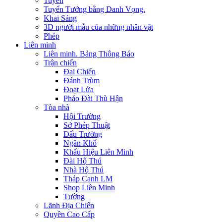
Tuyển
Tuyển Tướng bằng Danh Vọng.
Khai Sáng
3D người mẫu của những nhân vật
Phép
Liên minh
Liên minh. Bảng Thông Báo
Trận chiến
Đại Chiến
Đánh Trùm
Đoạt Lửa
Pháo Đài Thù Hận
Tòa nhà
Hội Trường
Sở Phép Thuật
Đấu Trường
Ngân Khố
Khẩu Hiệu Liên Minh
Đài Hộ Thú
Nhà Hộ Thú
Tháp Canh LM
Shop Liên Minh
Tường
Lãnh Địa Chiến
Quyền Cao Cấp