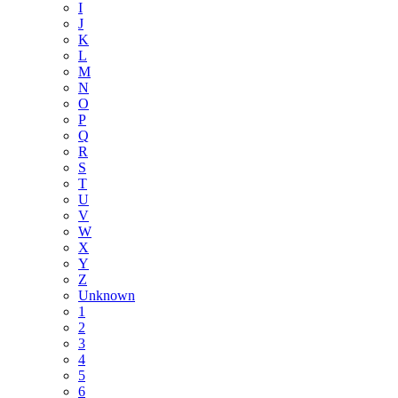
I
J
K
L
M
N
O
P
Q
R
S
T
U
V
W
X
Y
Z
Unknown
1
2
3
4
5
6