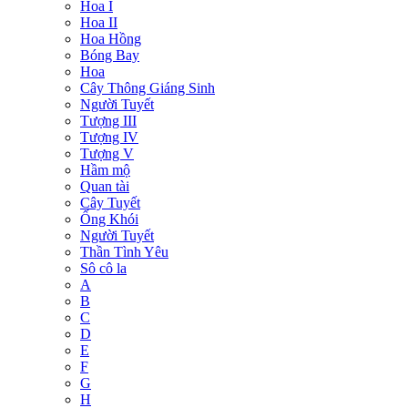
Hoa I
Hoa II
Hoa Hồng
Bóng Bay
Hoa
Cây Thông Giáng Sinh
Người Tuyết
Tượng III
Tượng IV
Tượng V
Hầm mộ
Quan tài
Cây Tuyết
Ống Khói
Người Tuyết
Thần Tình Yêu
Sô cô la
A
B
C
D
E
F
G
H