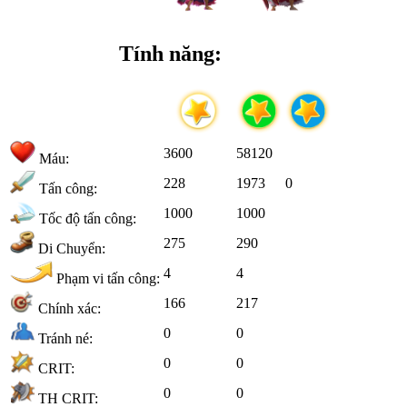
Tính năng:
3600
58120
Máu:
228
1973
0
Tấn công:
1000
1000
Tốc độ tấn công:
275
290
Di Chuyển:
4
4
Phạm vi tấn công:
166
217
Chính xác:
0
0
Tránh né:
0
0
CRIT:
0
0
TH CRIT: