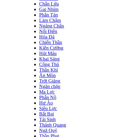
Chắn Lửa
Gai Nhím
Phân Tán
Làm Chậm
Ngáng Chân
Nổi Điên
Hóa Đá
Chiến Thần
Kiên Cường
Hút Máu
Khai Sáng
Công Thủ
Thần Khí
Ăn Mòn
Trời Giáng
Ngăn chặn
Ma Lực
Phẫn Nộ
Hư Ảo
Siêu Lực
Bất Bại
Tái Sinh
Thánh Quang
Ngã Quỷ
Thần Phạt