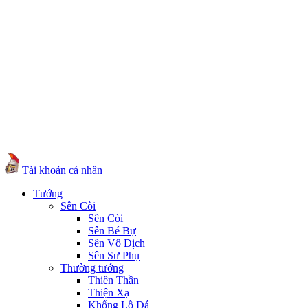
Tài khoản cá nhân
Tướng
Sên Còi
Sên Còi
Sên Bé Bự
Sên Vô Địch
Sên Sư Phụ
Thường tướng
Thiên Thần
Thiện Xạ
Khổng Lồ Đá