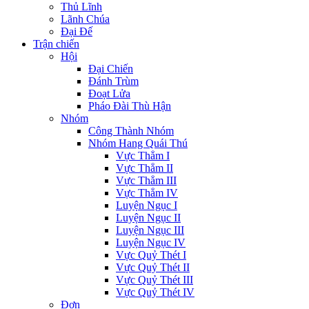
Thủ Lĩnh
Lãnh Chúa
Đại Đế
Trận chiến
Hội
Đại Chiến
Đánh Trùm
Đoạt Lửa
Pháo Đài Thù Hận
Nhóm
Công Thành Nhóm
Nhóm Hang Quái Thú
Vực Thẳm I
Vực Thẳm II
Vực Thẳm III
Vực Thẳm IV
Luyện Ngục I
Luyện Ngục II
Luyện Ngục III
Luyện Ngục IV
Vực Quỷ Thét I
Vực Quỷ Thét II
Vực Quỷ Thét III
Vực Quỷ Thét IV
Đơn