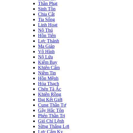
Thần Phạt
Sinh Tồn
Chia Cắt
Tia Sống
Linh Hoạt
Nộ Thú
Hồn Tiên
Lực Thánh
Ma Giáp
Vô Hình
Nộ Lửa
Kiếm Bay
Khiên Cấm
Niềm Tin
Hồn Mệnh
Hỏa Thạch
Chén Tà Ác
Khiên Rồng
Đại Kết Giới
Cung Thần Tự
Gậy Hắc Tôn
Phép Thần Trị
Gió Chỉ Lệnh
Sừng Thắng Lợi
Lực Cấm Kỵ