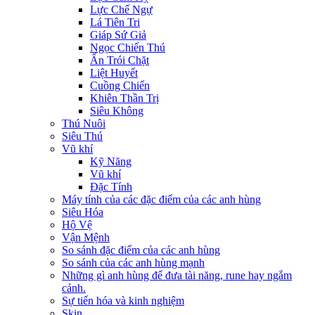
Lực Chế Ngự
Lá Tiên Tri
Giáp Sứ Giả
Ngọc Chiến Thú
Ấn Trói Chặt
Liệt Huyết
Cuồng Chiến
Khiên Thần Trị
Siêu Không
Thú Nuôi
Siêu Thú
Vũ khí
Kỹ Năng
Vũ khí
Đặc Tính
Máy tính của các đặc điểm của các anh hùng
Siêu Hóa
Hộ Vệ
Vận Mệnh
So sánh đặc điểm của các anh hùng
So sánh của các anh hùng mạnh
Những gì anh hùng để đưa tài năng, rune hay ngắm
cảnh.
Sự tiến hóa và kinh nghiệm
Skin