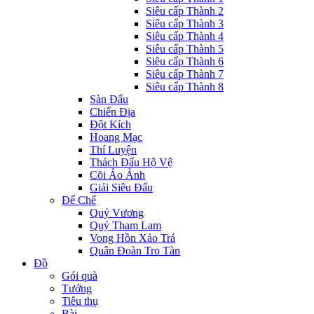
Siêu cấp Thành 2
Siêu cấp Thành 3
Siêu cấp Thành 4
Siêu cấp Thành 5
Siêu cấp Thành 6
Siêu cấp Thành 7
Siêu cấp Thành 8
Sàn Đấu
Chiến Địa
Đột Kích
Hoang Mạc
Thí Luyện
Thách Đấu Hộ Vệ
Cõi Ảo Ảnh
Giải Siêu Đấu
Đế Chế
Quỷ Vương
Quỷ Tham Lam
Vong Hồn Xảo Trá
Quân Đoàn Tro Tàn
Đồ
Gói quà
Tướng
Tiêu thụ
Bài