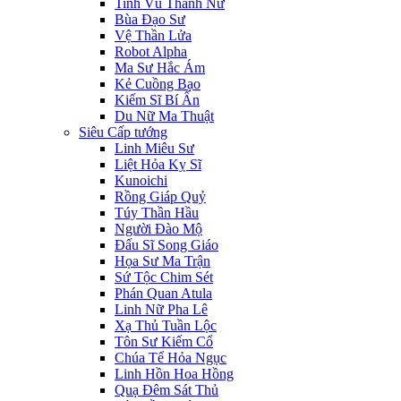
Tinh Vũ Thánh Nữ
Bùa Đạo Sư
Vệ Thần Lửa
Robot Alpha
Ma Sư Hắc Ám
Kẻ Cuồng Bạo
Kiếm Sĩ Bí Ẩn
Du Nữ Ma Thuật
Siêu Cấp tướng
Linh Miêu Sư
Liệt Hỏa Kỵ Sĩ
Kunoichi
Rồng Giáp Quỷ
Túy Thần Hầu
Người Đào Mộ
Đấu Sĩ Song Giáo
Họa Sư Ma Trận
Sứ Tộc Chim Sét
Phán Quan Atula
Linh Nữ Pha Lê
Xạ Thủ Tuần Lộc
Tôn Sư Kiếm Cổ
Chúa Tể Hỏa Ngục
Linh Hồn Hoa Hồng
Quạ Đêm Sát Thủ