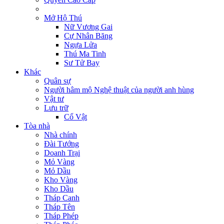
Mở Hộ Thú
Nữ Vương Gai
Cự Nhân Băng
Ngựa Lửa
Thú Ma Tinh
Sư Tử Bay
Khác
Quân sự
Người hâm mộ Nghệ thuật của người anh hùng
Vật tư
Lưu trữ
Cổ Vật
Tòa nhà
Nhà chính
Đài Tướng
Doanh Trại
Mỏ Vàng
Mỏ Dầu
Kho Vàng
Kho Dầu
Tháp Canh
Tháp Tên
Tháp Phép