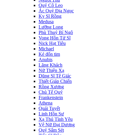
Quý Cô Leo
Ác Quỷ Địa Ngục
Kỵ Sĩ Rồng
Medusa
Lưỡng Long
Phù Thuỷ Bí Ngô
Vong Hồn Tử Sĩ
Nick Hạt Tiêu
Michael
Kẻ đốn tim
Anubis
Lãng Khách
Nữ Thiện Xạ
Dũng Sĩ Tê Giác
Thiết Giáp Chiến
Rồng Xương
Chủ Tế Quỷ
Frankenstein
Athena
Quái Tuyết
Linh Hồn Sư
Xạ Thủ Tình Yêu
Vệ Nữ Đại Dương
Quỷ Sấm Sét