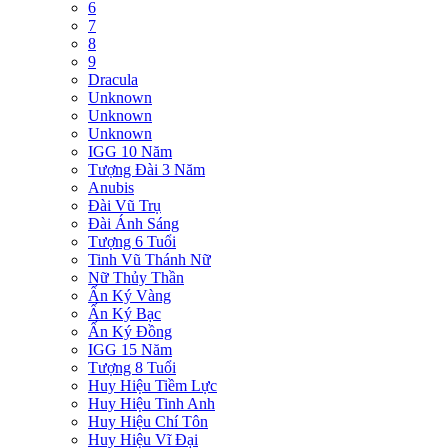
6
7
8
9
Dracula
Unknown
Unknown
Unknown
IGG 10 Năm
Tượng Đài 3 Năm
Anubis
Đài Vũ Trụ
Đài Ánh Sáng
Tượng 6 Tuổi
Tinh Vũ Thánh Nữ
Nữ Thủy Thần
Ấn Ký Vàng
Ấn Ký Bạc
Ấn Ký Đồng
IGG 15 Năm
Tượng 8 Tuổi
Huy Hiệu Tiềm Lực
Huy Hiệu Tinh Anh
Huy Hiệu Chí Tôn
Huy Hiệu Vĩ Đại