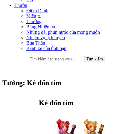
Thưởn
Điểm Danh
Miêu tả
Thưởng
Bảng Nhiệm vụ
Những đài phun nước của mong muốn
Nhiệm vụ lịch luyện
Búa Thần
Bánh xe của tình bạn
Tướng: Kẻ đốn tim
Kẻ đốn tim