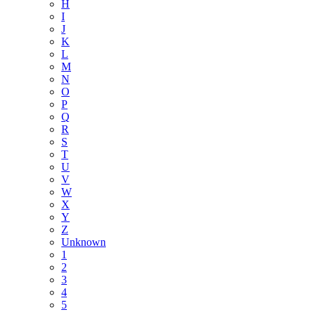
H
I
J
K
L
M
N
O
P
Q
R
S
T
U
V
W
X
Y
Z
Unknown
1
2
3
4
5