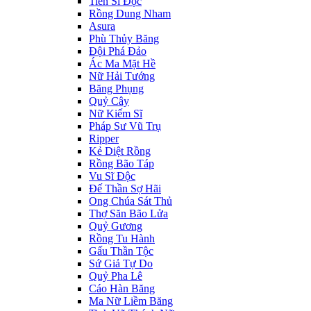
Tiến Sĩ Độc
Rồng Dung Nham
Asura
Phù Thủy Băng
Đội Phá Đảo
Ác Ma Mặt Hề
Nữ Hải Tướng
Băng Phụng
Quỷ Cây
Nữ Kiếm Sĩ
Pháp Sư Vũ Trụ
Ripper
Kẻ Diệt Rồng
Rồng Bão Táp
Vu Sĩ Độc
Đế Thần Sợ Hãi
Ong Chúa Sát Thủ
Thợ Săn Bão Lửa
Quỷ Gương
Rồng Tu Hành
Gấu Thần Tộc
Sứ Giả Tự Do
Quỷ Pha Lê
Cáo Hàn Băng
Ma Nữ Liềm Băng