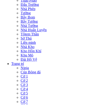
Tháp Pháo
Đấu Trường
Nhà Phép
Tường
Bẫy Bom
Bẫy Tướng
Nhà Tướng
Nhà Huấn Luyện
Tôtem Thần
Sở Thú
Liên minh
Nhà Kho
Kho Hồn Khí
Khu Mỏ
Đài Hộ Vệ
Trang trí
Ninja
Cúp Bóng đá
Cờ 1
Cờ 2
Cờ 3
Cờ 4
Cờ 5
Cờ 6
Cờ 7