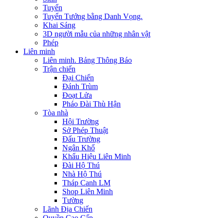
Tuyển
Tuyển Tướng bằng Danh Vọng.
Khai Sáng
3D người mẫu của những nhân vật
Phép
Liên minh
Liên minh. Bảng Thông Báo
Trận chiến
Đại Chiến
Đánh Trùm
Đoạt Lửa
Pháo Đài Thù Hận
Tòa nhà
Hội Trường
Sở Phép Thuật
Đấu Trường
Ngân Khố
Khẩu Hiệu Liên Minh
Đài Hộ Thú
Nhà Hộ Thú
Tháp Canh LM
Shop Liên Minh
Tường
Lãnh Địa Chiến
Quyền Cao Cấp