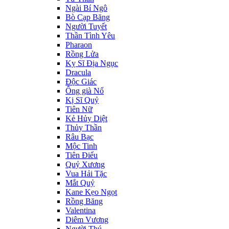
Ngài Bí Ngô
Bò Cạp Băng
Người Tuyết
Thần Tình Yêu
Pharaon
Rồng Lửa
Kỵ Sĩ Địa Ngục
Dracula
Độc Giác
Ông già Nổ
Kị Sĩ Quỷ
Tiên Nữ
Kẻ Hủy Diệt
Thủy Thần
Râu Bạc
Mộc Tinh
Tiên Điểu
Quỷ Xương
Vua Hải Tặc
Mắt Quỷ
Kane Kẹo Ngọt
Rồng Băng
Valentina
Diêm Vương
Người Thú