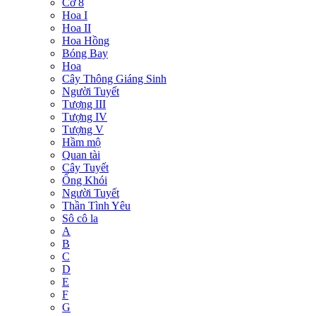
Cờ 8
Hoa I
Hoa II
Hoa Hồng
Bóng Bay
Hoa
Cây Thông Giáng Sinh
Người Tuyết
Tượng III
Tượng IV
Tượng V
Hầm mộ
Quan tài
Cây Tuyết
Ống Khói
Người Tuyết
Thần Tình Yêu
Sô cô la
A
B
C
D
E
F
G