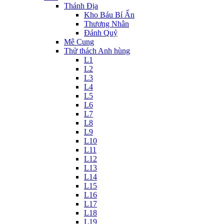
Thánh Địa
Kho Báu Bí Ẩn
Thương Nhân
Đánh Quỷ
Mê Cung
Thử thách Anh hùng
L1
L2
L3
L4
L5
L6
L7
L8
L9
L10
L11
L12
L13
L14
L15
L16
L17
L18
L19