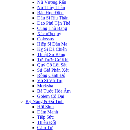
Nữ Vương Rắn
Nữ Thủy Thần
Bác Học Điên
Đấu Sĩ Rìu Thần
Đao Phủ Tận Thế
Cung Thủ Băng
Xác ướp quỷ
Colossus
Hiệp Sĩ Đàn Ma
Kỵ Sĩ Dã Chiến
Thuật Sư Băng
Tử Tước Cơ Khí
Quý Cô Lõi Sắt
Sứ Giả Phán Xét
Rồng Cánh Đỏ
Võ Sĩ Vũ Trụ
Merksha
Bá Tước Hòa Âm
Golem Cổ Đại
Kỹ Năng & Đá Tinh
Hồi Sinh
Đấm Mạnh
Tiếp Sức
Thiêu Đốt
Cảm Tử