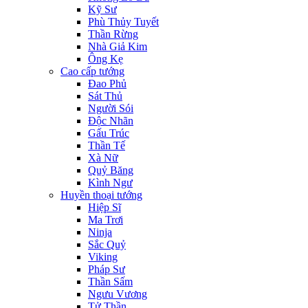
Kỹ Sư
Phù Thủy Tuyết
Thần Rừng
Nhà Giả Kim
Ông Kẹ
Cao cấp tướng
Đao Phủ
Sát Thủ
Người Sói
Độc Nhãn
Gấu Trúc
Thần Tế
Xà Nữ
Quỷ Băng
Kình Ngư
Huyền thoại tướng
Hiệp Sĩ
Ma Trơi
Ninja
Sắc Quỷ
Viking
Pháp Sư
Thần Sấm
Ngưu Vương
Tử Thần