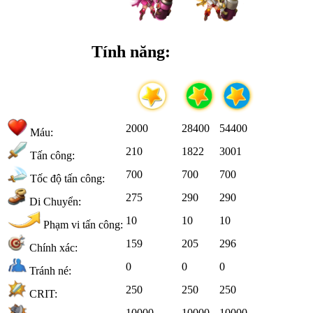
Tính năng:
2000
28400
54400
Máu:
210
1822
3001
Tấn công:
700
700
700
Tốc độ tấn công:
275
290
290
Di Chuyển:
10
10
10
Phạm vi tấn công:
159
205
296
Chính xác:
0
0
0
Tránh né:
250
250
250
CRIT:
10000
10000
10000