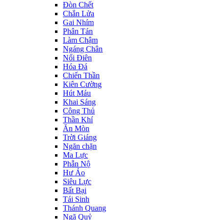
Đòn Chết
Chắn Lửa
Gai Nhím
Phân Tán
Làm Chậm
Ngáng Chân
Nổi Điên
Hóa Đá
Chiến Thần
Kiên Cường
Hút Máu
Khai Sáng
Công Thủ
Thần Khí
Ăn Mòn
Trời Giáng
Ngăn chặn
Ma Lực
Phẫn Nộ
Hư Ảo
Siêu Lực
Bất Bại
Tái Sinh
Thánh Quang
Ngã Quỷ