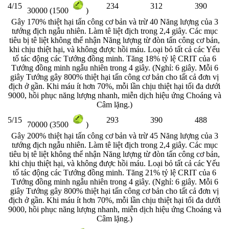
4/15
234
312
390
30000 (1500
)
Gây 170% thiệt hại tấn công cơ bản và trừ 40 Năng lượng của 3
tướng địch ngẫu nhiên. Làm tê liệt địch trong 2,4 giây. Các mục
tiêu bị tê liệt không thể nhận Năng lượng từ đòn tấn công cơ bản,
khi chịu thiệt hại, và không được hồi máu. Loại bỏ tất cả các Yếu
tố tác động các Tướng đồng minh. Tăng 18% tỷ lệ CRIT của 6
Tướng đồng minh ngẫu nhiên trong 4 giây. (Nghỉ: 6 giây. Mỗi 6
giây Tướng gây 800% thiệt hại tấn công cơ bản cho tất cả đơn vị
địch ở gần. Khi máu ít hơn 70%, mỗi lần chịu thiệt hại tối đa dưới
9000, hồi phục năng lượng nhanh, miễn dịch hiệu ứng Choáng và
Câm lặng.)
5/15
293
390
488
70000 (3500
)
Gây 200% thiệt hại tấn công cơ bản và trừ 45 Năng lượng của 3
tướng địch ngẫu nhiên. Làm tê liệt địch trong 2,4 giây. Các mục
tiêu bị tê liệt không thể nhận Năng lượng từ đòn tấn công cơ bản,
khi chịu thiệt hại, và không được hồi máu. Loại bỏ tất cả các Yếu
tố tác động các Tướng đồng minh. Tăng 21% tỷ lệ CRIT của 6
Tướng đồng minh ngẫu nhiên trong 4 giây. (Nghỉ: 6 giây. Mỗi 6
giây Tướng gây 800% thiệt hại tấn công cơ bản cho tất cả đơn vị
địch ở gần. Khi máu ít hơn 70%, mỗi lần chịu thiệt hại tối đa dưới
9000, hồi phục năng lượng nhanh, miễn dịch hiệu ứng Choáng và
Câm lặng.)