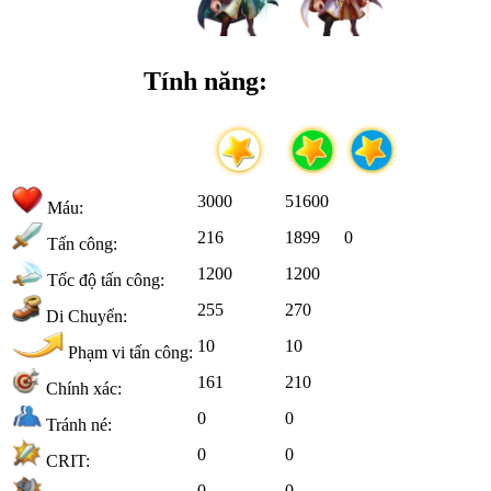
Tính năng:
3000
51600
Máu:
216
1899
0
Tấn công:
1200
1200
Tốc độ tấn công:
255
270
Di Chuyển:
10
10
Phạm vi tấn công:
161
210
Chính xác:
0
0
Tránh né:
0
0
CRIT:
0
0