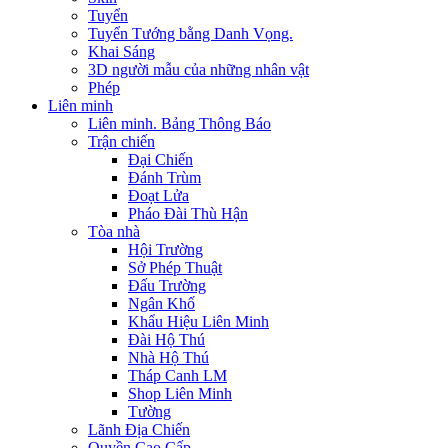
Tuyển
Tuyển Tướng bằng Danh Vọng.
Khai Sáng
3D người mẫu của những nhân vật
Phép
Liên minh
Liên minh. Bảng Thông Báo
Trận chiến
Đại Chiến
Đánh Trùm
Đoạt Lửa
Pháo Đài Thù Hận
Tòa nhà
Hội Trường
Sở Phép Thuật
Đấu Trường
Ngân Khố
Khẩu Hiệu Liên Minh
Đài Hộ Thú
Nhà Hộ Thú
Tháp Canh LM
Shop Liên Minh
Tường
Lãnh Địa Chiến
Quyền Cao Cấp