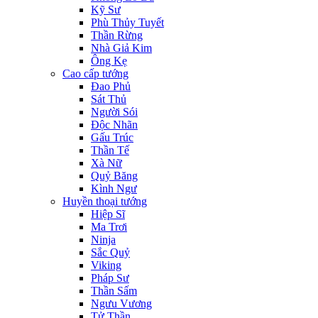
Kỹ Sư
Phù Thủy Tuyết
Thần Rừng
Nhà Giả Kim
Ông Kẹ
Cao cấp tướng
Đao Phủ
Sát Thủ
Người Sói
Độc Nhãn
Gấu Trúc
Thần Tế
Xà Nữ
Quỷ Băng
Kình Ngư
Huyền thoại tướng
Hiệp Sĩ
Ma Trơi
Ninja
Sắc Quỷ
Viking
Pháp Sư
Thần Sấm
Ngưu Vương
Tử Thần