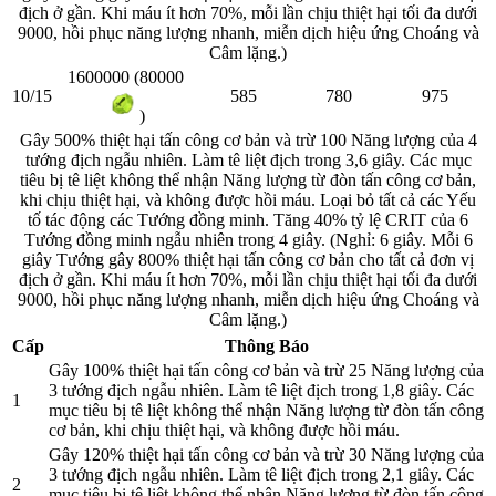
địch ở gần. Khi máu ít hơn 70%, mỗi lần chịu thiệt hại tối đa dưới
9000, hồi phục năng lượng nhanh, miễn dịch hiệu ứng Choáng và
Câm lặng.)
1600000 (80000
10/15
585
780
975
)
Gây 500% thiệt hại tấn công cơ bản và trừ 100 Năng lượng của 4
tướng địch ngẫu nhiên. Làm tê liệt địch trong 3,6 giây. Các mục
tiêu bị tê liệt không thể nhận Năng lượng từ đòn tấn công cơ bản,
khi chịu thiệt hại, và không được hồi máu. Loại bỏ tất cả các Yếu
tố tác động các Tướng đồng minh. Tăng 40% tỷ lệ CRIT của 6
Tướng đồng minh ngẫu nhiên trong 4 giây. (Nghỉ: 6 giây. Mỗi 6
giây Tướng gây 800% thiệt hại tấn công cơ bản cho tất cả đơn vị
địch ở gần. Khi máu ít hơn 70%, mỗi lần chịu thiệt hại tối đa dưới
9000, hồi phục năng lượng nhanh, miễn dịch hiệu ứng Choáng và
Câm lặng.)
Cấp
Thông Báo
Gây 100% thiệt hại tấn công cơ bản và trừ 25 Năng lượng của
3 tướng địch ngẫu nhiên. Làm tê liệt địch trong 1,8 giây. Các
1
mục tiêu bị tê liệt không thể nhận Năng lượng từ đòn tấn công
cơ bản, khi chịu thiệt hại, và không được hồi máu.
Gây 120% thiệt hại tấn công cơ bản và trừ 30 Năng lượng của
3 tướng địch ngẫu nhiên. Làm tê liệt địch trong 2,1 giây. Các
2
mục tiêu bị tê liệt không thể nhận Năng lượng từ đòn tấn công