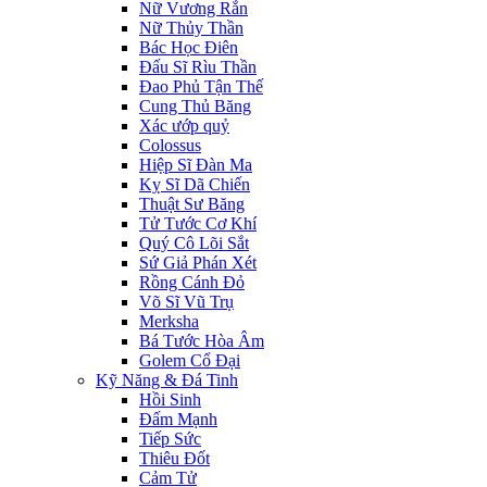
Nữ Vương Rắn
Nữ Thủy Thần
Bác Học Điên
Đấu Sĩ Rìu Thần
Đao Phủ Tận Thế
Cung Thủ Băng
Xác ướp quỷ
Colossus
Hiệp Sĩ Đàn Ma
Kỵ Sĩ Dã Chiến
Thuật Sư Băng
Tử Tước Cơ Khí
Quý Cô Lõi Sắt
Sứ Giả Phán Xét
Rồng Cánh Đỏ
Võ Sĩ Vũ Trụ
Merksha
Bá Tước Hòa Âm
Golem Cổ Đại
Kỹ Năng & Đá Tinh
Hồi Sinh
Đấm Mạnh
Tiếp Sức
Thiêu Đốt
Cảm Tử