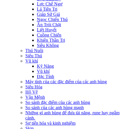
Lực Chế Ngự
Lá Tiên Tri
Giáp Sứ Giả
Ngọc Chiến Thú
Ấn Trói Chặt
Liệt Huyết
Cuồng Chiến
Khiên Thần Trị
Siêu Không
Thú Nuôi
Siêu Thú
Vũ khí
Kỹ Năng
Vũ khí
Đặc Tính
Máy tính của các đặc điểm của các anh hùng
Siêu Hóa
Hộ Vệ
Vận Mệnh
So sánh đặc điểm của các anh hùng
So sánh của các anh hùng mạnh
Những gì anh hùng để đưa tài năng, rune hay ngắm
cảnh.
Sự tiến hóa và kinh nghiệm
Skin