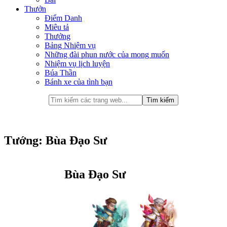
Thưởn
Điểm Danh
Miêu tả
Thưởng
Bảng Nhiệm vụ
Những đài phun nước của mong muốn
Nhiệm vụ lịch luyện
Búa Thần
Bánh xe của tình bạn
Tướng: Bùa Đạo Sư
Bùa Đạo Sư