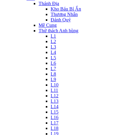
Thánh Địa
Kho Báu Bí Ẩn
Thương Nhân
Đánh Quỷ
Mê Cung
Thử thách Anh hùng
L1
L2
L3
L4
L5
L6
L7
L8
L9
L10
L11
L12
L13
L14
L15
L16
L17
L18
L19