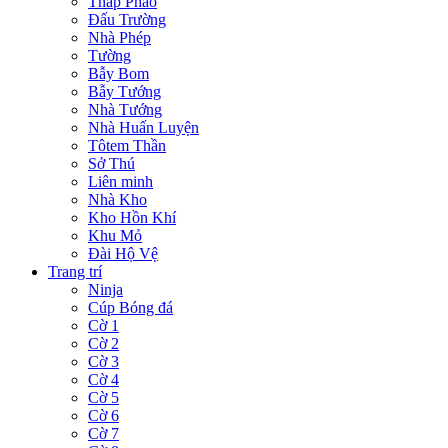
Tháp Pháo
Đấu Trường
Nhà Phép
Tường
Bẫy Bom
Bẫy Tướng
Nhà Tướng
Nhà Huấn Luyện
Tôtem Thần
Sở Thú
Liên minh
Nhà Kho
Kho Hồn Khí
Khu Mỏ
Đài Hộ Vệ
Trang trí
Ninja
Cúp Bóng đá
Cờ 1
Cờ 2
Cờ 3
Cờ 4
Cờ 5
Cờ 6
Cờ 7