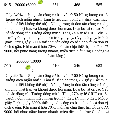
6/15
351
468
585
120000 (6000
)
Gây 240% thiệt hại tấn công cơ bản và trừ 50 Năng lượng của 3
tướng địch ngẫu nhiên. Làm tê liệt địch trong 2,7 giây. Các mục
tiêu bị tê liệt không thể nhận Năng lượng từ đòn tấn công cơ bản,
khi chịu thiệt hại, và không được hồi máu. Loại bỏ tất cả các Yếu
tố tác động các Tướng đồng minh. Tăng 24% tỷ lệ CRIT của 6
Tướng đồng minh ngẫu nhiên trong 4 giây. (Nghỉ: 6 giây. Mỗi 6
giây Tướng gây 800% thiệt hại tấn công cơ bản cho tất cả đơn vị
địch ở gần. Khi máu ít hơn 70%, mỗi lần chịu thiệt hại tối đa dưới
9000, hồi phục năng lượng nhanh, miễn dịch hiệu ứng Choáng và
Câm lặng.)
200000 (10000
7/15
410
546
683
)
Gây 290% thiệt hại tấn công cơ bản và trừ 60 Năng lượng của 4
tướng địch ngẫu nhiên. Làm tê liệt địch trong 2,7 giây. Các mục
tiêu bị tê liệt không thể nhận Năng lượng từ đòn tấn công cơ bản,
khi chịu thiệt hại, và không được hồi máu. Loại bỏ tất cả các Yếu
tố tác động các Tướng đồng minh. Tăng 27% tỷ lệ CRIT của 6
Tướng đồng minh ngẫu nhiên trong 4 giây. (Nghỉ: 6 giây. Mỗi 6
giây Tướng gây 800% thiệt hại tấn công cơ bản cho tất cả đơn vị
địch ở gần. Khi máu ít hơn 70%, mỗi lần chịu thiệt hại tối đa dưới
9000, hồi phục năng lượng nhanh, miễn dịch hiệu ứng Choáng và