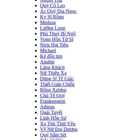
Quý Cô Leo
Ác Quỷ Địa Ngục
Kỵ Sĩ Rồng
Medusa
Lưỡng Long
Phù Thuỷ Bí Ngô
Vong Hồn Tử Sĩ
Nick Hạt Tiêu
Michael
Kẻ đốn tim
Anubis
Lãng Khách
Nữ Thiện Xạ
Dũng Sĩ Tê Giác
Thiết Giáp Chiến
Rồng Xương
Chủ Tế Quỷ
Frankenstein
Athena
Quái Tuyết
Linh Hồn Sư
Xạ Thủ Tình Yêu
Vệ Nữ Đại Dương
Quỷ Sấm Sét