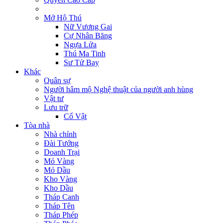
Mở Hộ Thú
Nữ Vương Gai
Cự Nhân Băng
Ngựa Lửa
Thú Ma Tinh
Sư Tử Bay
Khác
Quân sự
Người hâm mộ Nghệ thuật của người anh hùng
Vật tư
Lưu trữ
Cổ Vật
Tòa nhà
Nhà chính
Đài Tướng
Doanh Trại
Mỏ Vàng
Mỏ Dầu
Kho Vàng
Kho Dầu
Tháp Canh
Tháp Tên
Tháp Phép