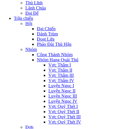
Thủ Lĩnh
Lãnh Chúa
Đại Đế
Trận chiến
Hội
Đại Chiến
Đánh Trùm
Đoạt Lửa
Pháo Đài Thù Hận
Nhóm
Công Thành Nhóm
Nhóm Hang Quái Thú
Vực Thẳm I
Vực Thẳm II
Vực Thẳm III
Vực Thẳm IV
Luyện Ngục I
Luyện Ngục II
Luyện Ngục III
Luyện Ngục IV
Vực Quỷ Thét I
Vực Quỷ Thét II
Vực Quỷ Thét III
Vực Quỷ Thét IV
Đơn