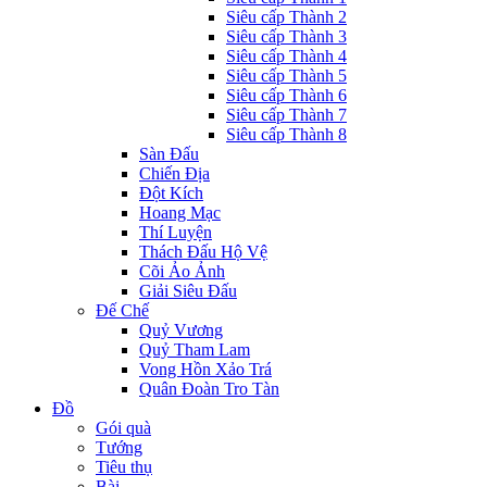
Siêu cấp Thành 2
Siêu cấp Thành 3
Siêu cấp Thành 4
Siêu cấp Thành 5
Siêu cấp Thành 6
Siêu cấp Thành 7
Siêu cấp Thành 8
Sàn Đấu
Chiến Địa
Đột Kích
Hoang Mạc
Thí Luyện
Thách Đấu Hộ Vệ
Cõi Ảo Ảnh
Giải Siêu Đấu
Đế Chế
Quỷ Vương
Quỷ Tham Lam
Vong Hồn Xảo Trá
Quân Đoàn Tro Tàn
Đồ
Gói quà
Tướng
Tiêu thụ
Bài