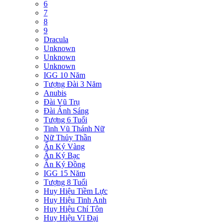
6
7
8
9
Dracula
Unknown
Unknown
Unknown
IGG 10 Năm
Tượng Đài 3 Năm
Anubis
Đài Vũ Trụ
Đài Ánh Sáng
Tượng 6 Tuổi
Tinh Vũ Thánh Nữ
Nữ Thủy Thần
Ấn Ký Vàng
Ấn Ký Bạc
Ấn Ký Đồng
IGG 15 Năm
Tượng 8 Tuổi
Huy Hiệu Tiềm Lực
Huy Hiệu Tinh Anh
Huy Hiệu Chí Tôn
Huy Hiệu Vĩ Đại