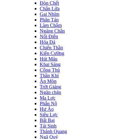
Đòn Chết
Chắn Lửa
Gai Nhím
Phân Tán
Làm Chậm
Ngáng Chân
Nổi Điên
Hóa Đá
Chiến Thần
Kiên Cường
Hút Máu
Khai Sáng
Công Thủ
Thần Khí
Ăn Mòn
Trời Giáng
Ngăn chặn
Ma Lực
Phẫn Nộ
Hư Ảo
Siêu Lực
Bất Bại
Tái Sinh
Thánh Quang
Ngã Quỷ