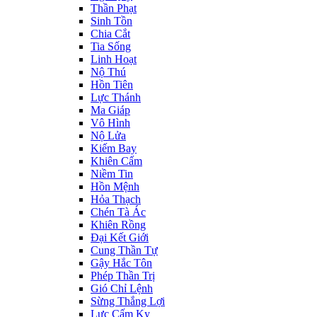
Thần Phạt
Sinh Tồn
Chia Cắt
Tia Sống
Linh Hoạt
Nộ Thú
Hồn Tiên
Lực Thánh
Ma Giáp
Vô Hình
Nộ Lửa
Kiếm Bay
Khiên Cấm
Niềm Tin
Hồn Mệnh
Hỏa Thạch
Chén Tà Ác
Khiên Rồng
Đại Kết Giới
Cung Thần Tự
Gậy Hắc Tôn
Phép Thần Trị
Gió Chỉ Lệnh
Sừng Thắng Lợi
Lực Cấm Kỵ