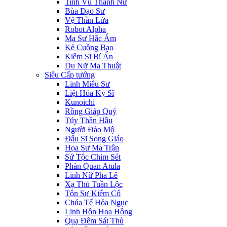
Tinh Vũ Thánh Nữ
Bùa Đạo Sư
Vệ Thần Lửa
Robot Alpha
Ma Sư Hắc Ám
Kẻ Cuồng Bạo
Kiếm Sĩ Bí Ẩn
Du Nữ Ma Thuật
Siêu Cấp tướng
Linh Miêu Sư
Liệt Hỏa Kỵ Sĩ
Kunoichi
Rồng Giáp Quỷ
Túy Thần Hầu
Người Đào Mộ
Đấu Sĩ Song Giáo
Họa Sư Ma Trận
Sứ Tộc Chim Sét
Phán Quan Atula
Linh Nữ Pha Lê
Xạ Thủ Tuần Lộc
Tôn Sư Kiếm Cổ
Chúa Tể Hỏa Ngục
Linh Hồn Hoa Hồng
Quạ Đêm Sát Thủ