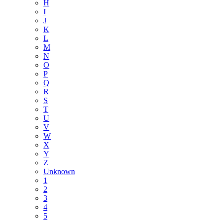
H
I
J
K
L
M
N
O
P
Q
R
S
T
U
V
W
X
Y
Z
Unknown
1
2
3
4
5