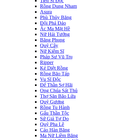
Tiến Sĩ Độc
Rồng Dung Nham
Asura
Phù Thủy Băng
Đội Phá Đảo
Ác Ma Mặt Hề
Nữ Hải Tướng
Băng Phụng
Quỷ Cây
Nữ Kiếm Sĩ
Pháp Sư Vũ Trụ
Ripper
Kẻ Diệt Rồng
Rồng Bão Táp
Vu Sĩ Độc
Đế Thần Sợ Hãi
Ong Chúa Sát Thủ
Thợ Săn Bão Lửa
Quỷ Gương
Rồng Tu Hành
Gấu Thần Tộc
Sứ Giả Tự Do
Quỷ Pha Lê
Cáo Hàn Băng
Ma Nữ Liềm Băng