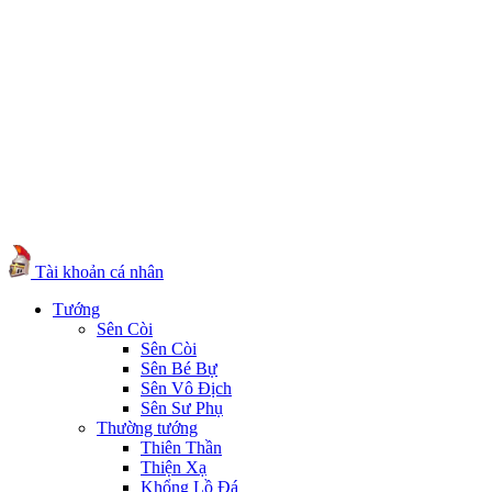
Tài khoản cá nhân
Tướng
Sên Còi
Sên Còi
Sên Bé Bự
Sên Vô Địch
Sên Sư Phụ
Thường tướng
Thiên Thần
Thiện Xạ
Khổng Lồ Đá