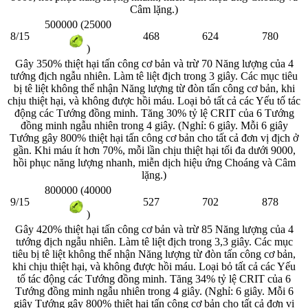
Câm lặng.)
500000 (25000
8/15
468
624
780
)
Gây 350% thiệt hại tấn công cơ bản và trừ 70 Năng lượng của 4
tướng địch ngẫu nhiên. Làm tê liệt địch trong 3 giây. Các mục tiêu
bị tê liệt không thể nhận Năng lượng từ đòn tấn công cơ bản, khi
chịu thiệt hại, và không được hồi máu. Loại bỏ tất cả các Yếu tố tác
động các Tướng đồng minh. Tăng 30% tỷ lệ CRIT của 6 Tướng
đồng minh ngẫu nhiên trong 4 giây. (Nghỉ: 6 giây. Mỗi 6 giây
Tướng gây 800% thiệt hại tấn công cơ bản cho tất cả đơn vị địch ở
gần. Khi máu ít hơn 70%, mỗi lần chịu thiệt hại tối đa dưới 9000,
hồi phục năng lượng nhanh, miễn dịch hiệu ứng Choáng và Câm
lặng.)
800000 (40000
9/15
527
702
878
)
Gây 420% thiệt hại tấn công cơ bản và trừ 85 Năng lượng của 4
tướng địch ngẫu nhiên. Làm tê liệt địch trong 3,3 giây. Các mục
tiêu bị tê liệt không thể nhận Năng lượng từ đòn tấn công cơ bản,
khi chịu thiệt hại, và không được hồi máu. Loại bỏ tất cả các Yếu
tố tác động các Tướng đồng minh. Tăng 34% tỷ lệ CRIT của 6
Tướng đồng minh ngẫu nhiên trong 4 giây. (Nghỉ: 6 giây. Mỗi 6
giây Tướng gây 800% thiệt hại tấn công cơ bản cho tất cả đơn vị