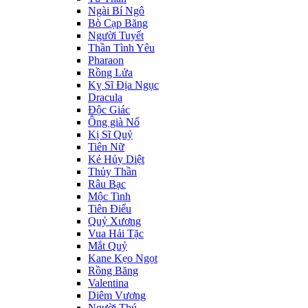
Ngài Bí Ngô
Bò Cạp Băng
Người Tuyết
Thần Tình Yêu
Pharaon
Rồng Lửa
Kỵ Sĩ Địa Ngục
Dracula
Độc Giác
Ông già Nổ
Kị Sĩ Quỷ
Tiên Nữ
Kẻ Hủy Diệt
Thủy Thần
Râu Bạc
Mộc Tinh
Tiên Điểu
Quỷ Xương
Vua Hải Tặc
Mắt Quỷ
Kane Kẹo Ngọt
Rồng Băng
Valentina
Diêm Vương
Người Thú