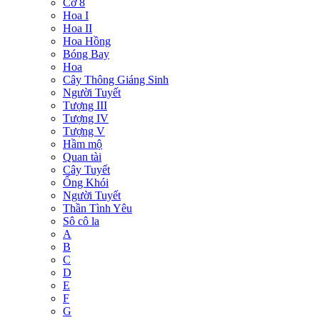
Cờ 8
Hoa I
Hoa II
Hoa Hồng
Bóng Bay
Hoa
Cây Thông Giáng Sinh
Người Tuyết
Tượng III
Tượng IV
Tượng V
Hầm mộ
Quan tài
Cây Tuyết
Ống Khói
Người Tuyết
Thần Tình Yêu
Sô cô la
A
B
C
D
E
F
G