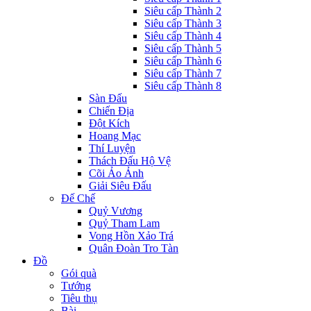
Siêu cấp Thành 2
Siêu cấp Thành 3
Siêu cấp Thành 4
Siêu cấp Thành 5
Siêu cấp Thành 6
Siêu cấp Thành 7
Siêu cấp Thành 8
Sàn Đấu
Chiến Địa
Đột Kích
Hoang Mạc
Thí Luyện
Thách Đấu Hộ Vệ
Cõi Ảo Ảnh
Giải Siêu Đấu
Đế Chế
Quỷ Vương
Quỷ Tham Lam
Vong Hồn Xảo Trá
Quân Đoàn Tro Tàn
Đồ
Gói quà
Tướng
Tiêu thụ
Bài