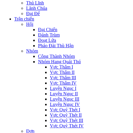
Thủ Lĩnh
Lãnh Chúa
Đại Đế
Trận chiến
Hội
Đại Chiến
Đánh Trùm
Đoạt Lửa
Pháo Đài Thù Hận
Nhóm
Công Thành Nhóm
Nhóm Hang Quái Thú
Vực Thẳm I
Vực Thẳm II
Vực Thẳm III
Vực Thẳm IV
Luyện Ngục I
Luyện Ngục II
Luyện Ngục III
Luyện Ngục IV
Vực Quỷ Thét I
Vực Quỷ Thét II
Vực Quỷ Thét III
Vực Quỷ Thét IV
Đơn