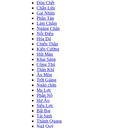
Đòn Chết
Chắn Lửa
Gai Nhím
Phân Tán
Làm Chậm
Ngáng Chân
Nổi Điên
Hóa Đá
Chiến Thần
Kiên Cường
Hút Máu
Khai Sáng
Công Thủ
Thần Khí
Ăn Mòn
Trời Giáng
Ngăn chặn
Ma Lực
Phẫn Nộ
Hư Ảo
Siêu Lực
Bất Bại
Tái Sinh
Thánh Quang
Ngã Quỷ