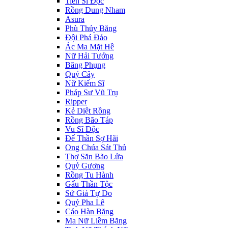
Tiến Sĩ Độc
Rồng Dung Nham
Asura
Phù Thủy Băng
Đội Phá Đảo
Ác Ma Mặt Hề
Nữ Hải Tướng
Băng Phụng
Quỷ Cây
Nữ Kiếm Sĩ
Pháp Sư Vũ Trụ
Ripper
Kẻ Diệt Rồng
Rồng Bão Táp
Vu Sĩ Độc
Đế Thần Sợ Hãi
Ong Chúa Sát Thủ
Thợ Săn Bão Lửa
Quỷ Gương
Rồng Tu Hành
Gấu Thần Tộc
Sứ Giả Tự Do
Quỷ Pha Lê
Cáo Hàn Băng
Ma Nữ Liềm Băng