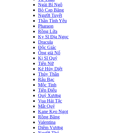
Ngài Bí Ngô
Bò Cạp Băng
Người Tuyết
Thần Tình Yêu
Pharaon
Rồng Lửa
Kỵ Sĩ Địa Ngục
Dracula
Độc Giác
Ông già Nổ
Kị Sĩ Quỷ
Tiên Nữ
Kẻ Hủy Diệt
Thủy Thần
Râu Bạc
Mộc Tinh
Tiên Điểu
Quỷ Xương
Vua Hải Tặc
Mắt Quỷ
Kane Kẹo Ngọt
Rồng Băng
Valentina
Diêm Vương
Người Thú