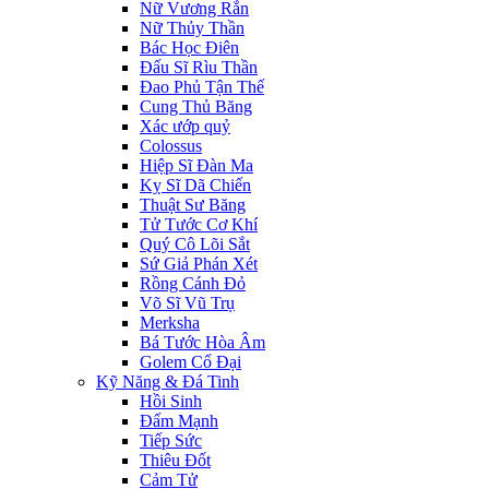
Nữ Vương Rắn
Nữ Thủy Thần
Bác Học Điên
Đấu Sĩ Rìu Thần
Đao Phủ Tận Thế
Cung Thủ Băng
Xác ướp quỷ
Colossus
Hiệp Sĩ Đàn Ma
Kỵ Sĩ Dã Chiến
Thuật Sư Băng
Tử Tước Cơ Khí
Quý Cô Lõi Sắt
Sứ Giả Phán Xét
Rồng Cánh Đỏ
Võ Sĩ Vũ Trụ
Merksha
Bá Tước Hòa Âm
Golem Cổ Đại
Kỹ Năng & Đá Tinh
Hồi Sinh
Đấm Mạnh
Tiếp Sức
Thiêu Đốt
Cảm Tử