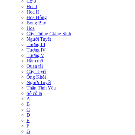
Cờ 8
Hoa I
Hoa II
Hoa Hồng
Bóng Bay
Hoa
Cây Thông Giáng Sinh
Người Tuyết
Tượng III
Tượng IV
Tượng V
Hầm mộ
Quan tài
Cây Tuyết
Ống Khói
Người Tuyết
Thần Tình Yêu
Sô cô la
A
B
C
D
E
F
G