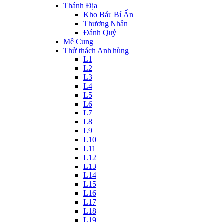
Thánh Địa
Kho Báu Bí Ẩn
Thương Nhân
Đánh Quỷ
Mê Cung
Thử thách Anh hùng
L1
L2
L3
L4
L5
L6
L7
L8
L9
L10
L11
L12
L13
L14
L15
L16
L17
L18
L19