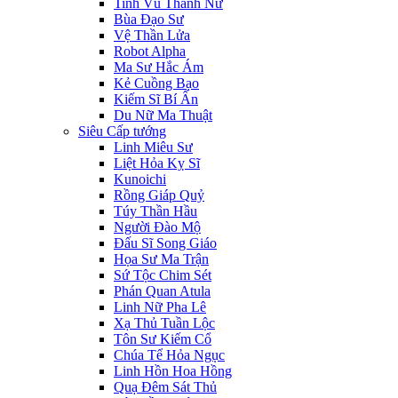
Tinh Vũ Thánh Nữ
Bùa Đạo Sư
Vệ Thần Lửa
Robot Alpha
Ma Sư Hắc Ám
Kẻ Cuồng Bạo
Kiếm Sĩ Bí Ẩn
Du Nữ Ma Thuật
Siêu Cấp tướng
Linh Miêu Sư
Liệt Hỏa Kỵ Sĩ
Kunoichi
Rồng Giáp Quỷ
Túy Thần Hầu
Người Đào Mộ
Đấu Sĩ Song Giáo
Họa Sư Ma Trận
Sứ Tộc Chim Sét
Phán Quan Atula
Linh Nữ Pha Lê
Xạ Thủ Tuần Lộc
Tôn Sư Kiếm Cổ
Chúa Tể Hỏa Ngục
Linh Hồn Hoa Hồng
Quạ Đêm Sát Thủ