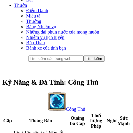
Thưởn
Điểm Danh
Miêu tả
Thưởng
Bảng Nhiệm vụ
Những đài phun nước của mong muốn
Nhiệm vụ lịch luyện
Búa Thần
Bánh xe của tình bạn
Kỹ Năng & Đá Tinh: Công Thủ
Công Thủ
Thời
Quảng
Sức
Cấp
Thông Báo
lượng
Nghỉ
bá Cấp
Mạnh
Phép
Tăng Tấn công và Máu tối