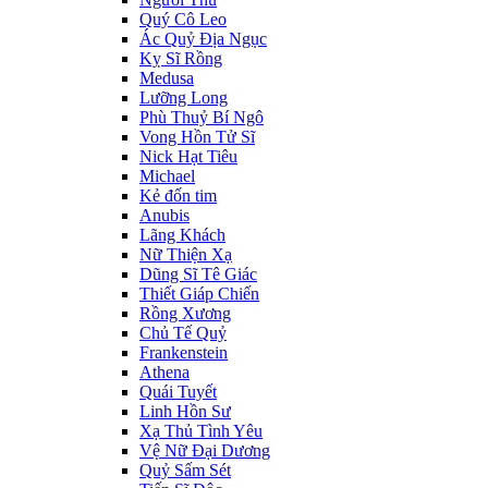
Quý Cô Leo
Ác Quỷ Địa Ngục
Kỵ Sĩ Rồng
Medusa
Lưỡng Long
Phù Thuỷ Bí Ngô
Vong Hồn Tử Sĩ
Nick Hạt Tiêu
Michael
Kẻ đốn tim
Anubis
Lãng Khách
Nữ Thiện Xạ
Dũng Sĩ Tê Giác
Thiết Giáp Chiến
Rồng Xương
Chủ Tế Quỷ
Frankenstein
Athena
Quái Tuyết
Linh Hồn Sư
Xạ Thủ Tình Yêu
Vệ Nữ Đại Dương
Quỷ Sấm Sét