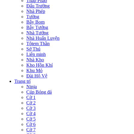
Tháp Pháo
Đấu Trường
Nhà Phép
Tường
Bẫy Bom
Bẫy Tướng
Nhà Tướng
Nhà Huấn Luyện
Tôtem Thần
Sở Thú
Liên minh
Nhà Kho
Kho Hồn Khí
Khu Mỏ
Đài Hộ Vệ
Trang trí
Ninja
Cúp Bóng đá
Cờ 1
Cờ 2
Cờ 3
Cờ 4
Cờ 5
Cờ 6
Cờ 7