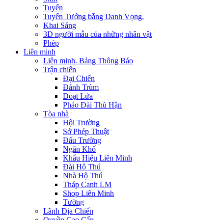
Tuyển
Tuyển Tướng bằng Danh Vọng.
Khai Sáng
3D người mẫu của những nhân vật
Phép
Liên minh
Liên minh. Bảng Thông Báo
Trận chiến
Đại Chiến
Đánh Trùm
Đoạt Lửa
Pháo Đài Thù Hận
Tòa nhà
Hội Trường
Sở Phép Thuật
Đấu Trường
Ngân Khố
Khẩu Hiệu Liên Minh
Đài Hộ Thú
Nhà Hộ Thú
Tháp Canh LM
Shop Liên Minh
Tường
Lãnh Địa Chiến
Quyền Cao Cấp