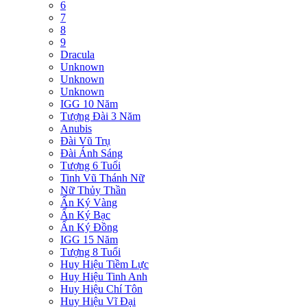
6
7
8
9
Dracula
Unknown
Unknown
Unknown
IGG 10 Năm
Tượng Đài 3 Năm
Anubis
Đài Vũ Trụ
Đài Ánh Sáng
Tượng 6 Tuổi
Tinh Vũ Thánh Nữ
Nữ Thủy Thần
Ấn Ký Vàng
Ấn Ký Bạc
Ấn Ký Đồng
IGG 15 Năm
Tượng 8 Tuổi
Huy Hiệu Tiềm Lực
Huy Hiệu Tinh Anh
Huy Hiệu Chí Tôn
Huy Hiệu Vĩ Đại