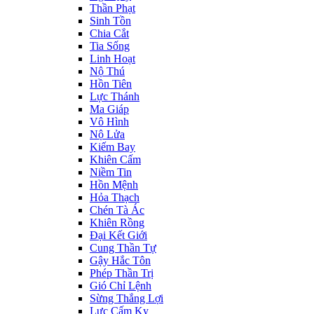
Thần Phạt
Sinh Tồn
Chia Cắt
Tia Sống
Linh Hoạt
Nộ Thú
Hồn Tiên
Lực Thánh
Ma Giáp
Vô Hình
Nộ Lửa
Kiếm Bay
Khiên Cấm
Niềm Tin
Hồn Mệnh
Hỏa Thạch
Chén Tà Ác
Khiên Rồng
Đại Kết Giới
Cung Thần Tự
Gậy Hắc Tôn
Phép Thần Trị
Gió Chỉ Lệnh
Sừng Thắng Lợi
Lực Cấm Kỵ