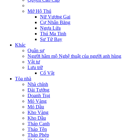
Mở Hộ Thú
Nữ Vương Gai
Cự Nhân Băng
Ngựa Lửa
Thú Ma Tinh
Sư Tử Bay
Khác
Quân sự
Người hâm mộ Nghệ thuật của người anh hùng
Vật tư
Lưu trữ
Cổ Vật
Tòa nhà
Nhà chính
Đài Tướng
Doanh Trại
Mỏ Vàng
Mỏ Dầu
Kho Vàng
Kho Dầu
Tháp Canh
Tháp Tên
Tháp Phép