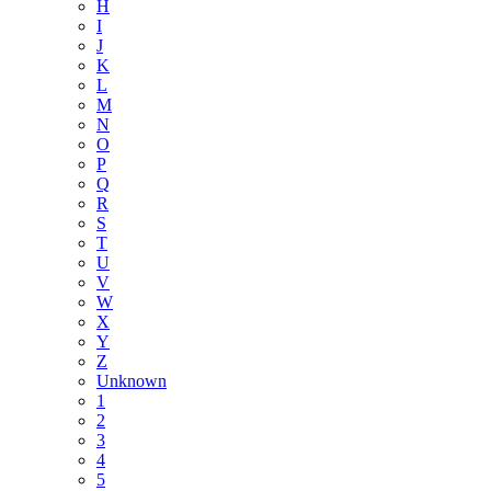
H
I
J
K
L
M
N
O
P
Q
R
S
T
U
V
W
X
Y
Z
Unknown
1
2
3
4
5