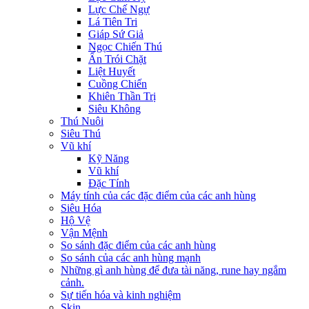
Lực Chế Ngự
Lá Tiên Tri
Giáp Sứ Giả
Ngọc Chiến Thú
Ấn Trói Chặt
Liệt Huyết
Cuồng Chiến
Khiên Thần Trị
Siêu Không
Thú Nuôi
Siêu Thú
Vũ khí
Kỹ Năng
Vũ khí
Đặc Tính
Máy tính của các đặc điểm của các anh hùng
Siêu Hóa
Hộ Vệ
Vận Mệnh
So sánh đặc điểm của các anh hùng
So sánh của các anh hùng mạnh
Những gì anh hùng để đưa tài năng, rune hay ngắm
cảnh.
Sự tiến hóa và kinh nghiệm
Skin