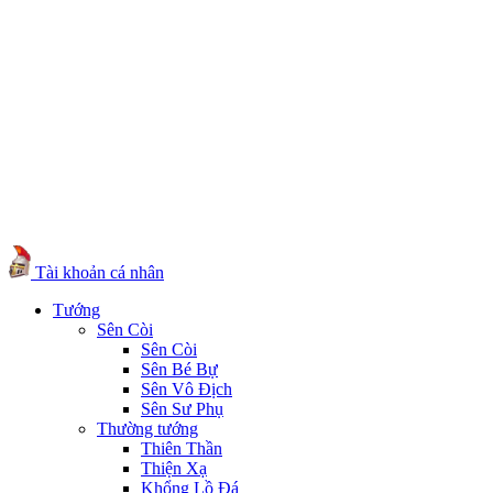
Tài khoản cá nhân
Tướng
Sên Còi
Sên Còi
Sên Bé Bự
Sên Vô Địch
Sên Sư Phụ
Thường tướng
Thiên Thần
Thiện Xạ
Khổng Lồ Đá