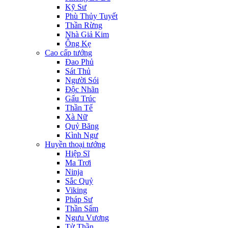
Kỹ Sư
Phù Thủy Tuyết
Thần Rừng
Nhà Giả Kim
Ông Kẹ
Cao cấp tướng
Đao Phủ
Sát Thủ
Người Sói
Độc Nhãn
Gấu Trúc
Thần Tế
Xà Nữ
Quỷ Băng
Kình Ngư
Huyền thoại tướng
Hiệp Sĩ
Ma Trơi
Ninja
Sắc Quỷ
Viking
Pháp Sư
Thần Sấm
Ngưu Vương
Tử Thần